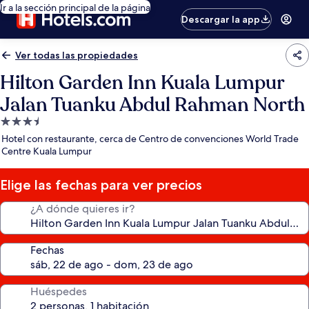
Ir a la sección principal de la página
Descargar la app
Ver todas las propiedades
Hilton Garden Inn Kuala Lumpur
Jalan Tuanku Abdul Rahman North
Propiedad
de
Hotel con restaurante, cerca de Centro de convenciones World Trade
3.5
Centre Kuala Lumpur
estrellas
Elige las fechas para ver precios
¿A dónde quieres ir?
Fechas
Huéspedes