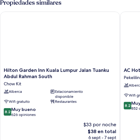
Propiedades similares
habitaciones
(KLCC
Hilton Garden Inn Kuala Lumpur Jalan Tuanku Abdul Rahman 
AC Hotel
View)
Hilton
AC
Hilton Garden Inn Kuala Lumpur Jalan Tuanku
AC Hot
Garden
Hotel
Abdul Rahman South
Pekelili
Inn
by
Chow Kit
Alberc
Kuala
Marriott
Lumpur
Alberca
Estacionamiento
Kuala
Wifi g
disponible
Jalan
Lumpur
Wifi gratuito
Restaurantes
8.2
Tuanku
Pekelili
Muy
8.2
de
Abdul
852 
8.2
Muy bueno
8.2
10,
Rahman
de
626 opiniones
Muy
South
10,
$33 por noche
bueno,
Chow
Muy
El
852
Kit
$38 en total
bueno,
precio
opinion
626
6 sept - 7 sept