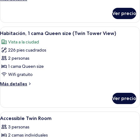
cama
detalles
Queen
sobre
Ver precio
Habitación
size
Deluxe,
(Twin
1
Abrir
Habitación de hotel con cama, escritorio
Tower
10
cama
Habitación, 1 cama Queen size (Twin Tower View)
todas
View)
Queen
Vista a la ciudad
size
las
(Twin
226 pies cuadrados
fotos
Tower
de
2 personas
View)
Habitación,
1 cama Queen size
1
Wifi gratuito
cama
Más
Más detalles
Queen
detalles
size
sobre
Ver precio
Habitación,
(Twin
1
Tower
cama
Abrir
Minibar, caja de seguridad en la habit
View)
2
Queen
Accessible Twin Room
todas
size
3 personas
(Twin
las
Tower
2 camas individuales
fotos
View)