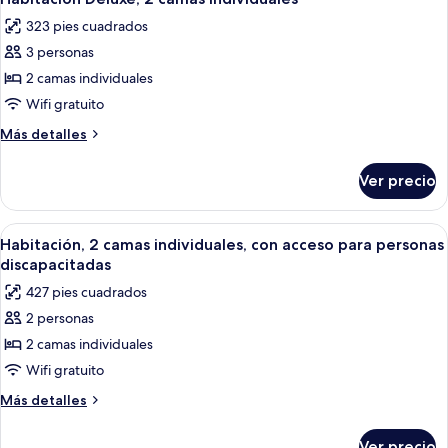
todas
Queen
323 pies cuadrados
size
las
3 personas
fotos
de
2 camas individuales
Habitación
Wifi gratuito
Deluxe,
Más
Más detalles
2
detalles
camas
sobre
Ver precio
Habitación
individuales
Deluxe,
2
Abrir
Una habitación de hotel con dos camas
8
camas
Habitación, 2 camas individuales, con acceso para personas
todas
individuales
discapacitadas
las
427 pies cuadrados
fotos
2 personas
de
2 camas individuales
Habitación,
2
Wifi gratuito
camas
Más
Más detalles
individuales,
detalles
sobre
con
Ver precio