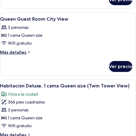
Habitación,
acceso
2
para
camas
Abrir
Un cuarto de hotel con una cama grande
10
personas
individuales,
Queen Guest Room City View
todas
con
discapacitadas
3 personas
acceso
las
para
1 cama Queen size
fotos
personas
de
Wifi gratuito
discapacitadas
Queen
Más
Más detalles
Guest
detalles
sobre
Room
Ver precio
Queen
City
Guest
View
Room
Abrir
Minibar, caja de seguridad en la habit
8
City
Habitación Deluxe, 1 cama Queen size (Twin Tower View)
todas
View
Vista a la ciudad
las
366 pies cuadrados
fotos
de
3 personas
Habitación
1 cama Queen size
Deluxe,
Wifi gratuito
1
Más
Más detalles