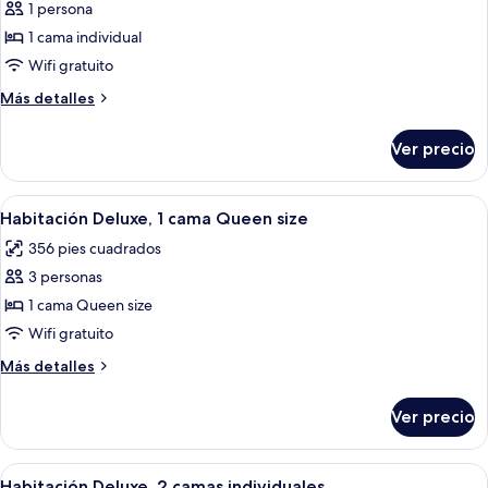
1 persona
fotos
de
1 cama individual
Habitación
Wifi gratuito
individual
Más
Más detalles
detalles
sobre
Ver precio
Habitación
individual
Abrir
Minibar, caja de seguridad en la habit
9
Habitación Deluxe, 1 cama Queen size
todas
356 pies cuadrados
las
3 personas
fotos
de
1 cama Queen size
Habitación
Wifi gratuito
Deluxe,
Más
Más detalles
1
detalles
cama
sobre
Ver precio
Habitación
Queen
Deluxe,
size
1
Abrir
Una habitación de hotel con dos camas
8
cama
Habitación Deluxe, 2 camas individuales