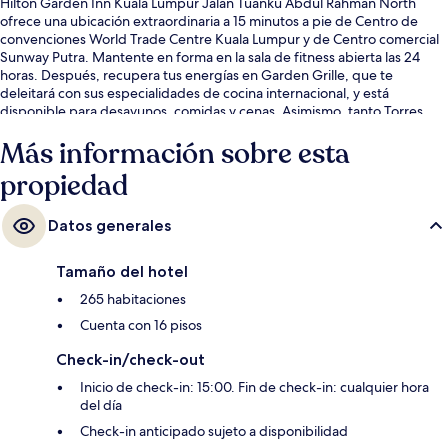
Hilton Garden Inn Kuala Lumpur Jalan Tuanku Abdul Rahman North
ofrece una ubicación extraordinaria a 15 minutos a pie de Centro de
convenciones World Trade Centre Kuala Lumpur y de Centro comercial
Sunway Putra. Mantente en forma en la sala de fitness abierta las 24
horas. Después, recupera tus energías en Garden Grille, que te
deleitará con sus especialidades de cocina internacional, y está
disponible para desayunos, comidas y cenas. Asimismo, tanto Torres
Gemelas Petronas como Petaling Street están a solo cinco minutos en
Más información sobre esta
auto. Otros visitantes hablan muy bien de las amenidades y
características como el personal amable y la condición en general. Hay
propiedad
opciones de transporte público a una corta distancia a pie: Estación de
metro de Chow Kit está a 6 minutos y Estación de metro de PWTC está a
9 minutos.
Datos generales
Tamaño del hotel
265 habitaciones
Cuenta con 16 pisos
Check-in/check-out
Inicio de check-in: 15:00. Fin de check-in: cualquier hora
del día
Check-in anticipado sujeto a disponibilidad