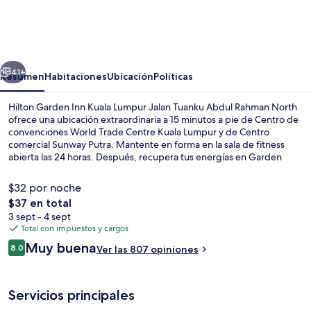
Garden
Inn
Kuala
erior
Siguiente
Lumpur
41+
Resumen
Habitaciones
Ubicación
Políticas
Jalan
Hilton Garden Inn Kuala Lumpur Jalan Tuanku Abdul Rahman North
Tuanku
ofrece una ubicación extraordinaria a 15 minutos a pie de Centro de
convenciones World Trade Centre Kuala Lumpur y de Centro
Abdul
comercial Sunway Putra. Mantente en forma en la sala de fitness
Rahman
abierta las 24 horas. Después, recupera tus energías en Garden
Grille, que te deleitará con sus especialidades de cocina
North
internacional, y está disponible para desayunos, comidas y cenas.
$32 por noche
Asimismo, tanto Torres Gemelas Petronas como Petaling Street
El
$37 en total
están a solo cinco minutos en auto. Otros visitantes hablan muy bien
precio
3 sept - 4 sept
de las amenidades y características como el personal amable y la
Se sirven desayunos, comidas y cenas
total
Total con impuestos y cargos
condición en general. Hay opciones de transporte público a una
es
corta distancia a pie: Estación de metro de Chow Kit está a 6
Opiniones
Muy buena
8.0
Ver las 807 opiniones
de
8.0 de 10,
minutos y Estación de metro de PWTC está a 9 minutos.
$37
Servicios principales