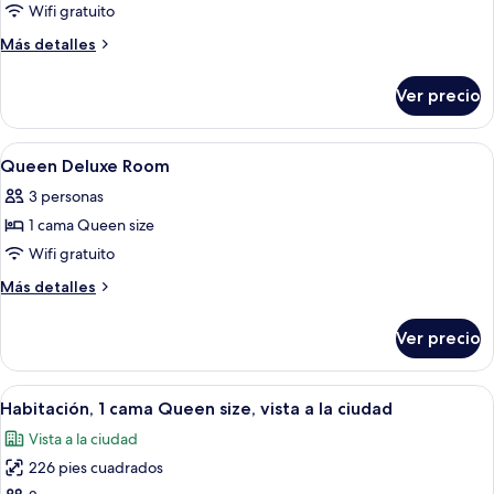
de
Wifi gratuito
Accessible
Más
Más detalles
Twin
detalles
sobre
Room
Ver precio
Accessible
Twin
Room
Abrir
Un cuarto de hotel con una cama grande
9
Queen Deluxe Room
todas
3 personas
las
1 cama Queen size
fotos
de
Wifi gratuito
Queen
Más
Más detalles
Deluxe
detalles
sobre
Room
Ver precio
Queen
Deluxe
Room
Abrir
Habitación de hotel con cama, escritorio
10
Habitación, 1 cama Queen size, vista a la ciudad
todas
Vista a la ciudad
las
226 pies cuadrados
fotos