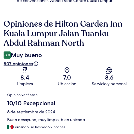
de convenciones World Trade Centre Kuala Lumpur.
Opiniones de Hilton Garden Inn
Opiniones
Kuala Lumpur Jalan Tuanku
Abdul Rahman North
Muy bueno
8.0
807 opiniones
8.4
7.0
8.6
Limpieza
Ubicación
Servicio y personal
Opiniones
Opinión verificada
10/10 Excepcional
6 de septiembre de 2024
Buen desayuno, muy limpio, bien unicado
Fernando, se hospedó 2 noches