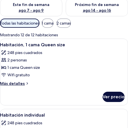
Consulta la disponibilidad para este fin de semana ago 7 - ag
Consulta la disponibilidad par
Este fin de semana
Próximo fin de semana
ago 7 - ago 9
ago 14 - ago 16
Filtros
Todas las habitaciones
1 cama
2 camas
disponibles
para
Mostrando 12 de 12 habitaciones
las
Abrir
Minibar, caja de seguridad en la habit
9
Habitación, 1 cama Queen size
habitaciones
todas
248 pies cuadrados
las
2 personas
fotos
de
1 cama Queen size
Habitación,
Wifi gratuito
1
Más
Más detalles
cama
detalles
Queen
sobre
Ver precio
Habitación,
size
1
cama
Abrir
Minibar, caja de seguridad en la habit
8
Queen
Habitación individual
todas
size
248 pies cuadrados
las