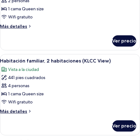
de
2 personas
Habitación,
1 cama Queen size
1
Wifi gratuito
cama
Más
Más detalles
Queen
detalles
size,
sobre
Ver precio
Habitación,
vista
1
a
cama
Abrir
Habitación de hotel con cama, escritorio
la
8
Queen
Habitación familiar, 2 habitaciones (KLCC View)
todas
ciudad
size,
Vista a la ciudad
vista
las
a
441 pies cuadrados
fotos
la
de
4 personas
ciudad
Habitación
1 cama Queen size
familiar,
Wifi gratuito
2
Más
Más detalles
habitaciones
detalles
(KLCC
sobre
Ver precio
Habitación
View)
familiar,
2