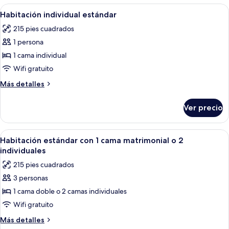
las
Abrir
Ropa de cama de alta calidad y miniba
6
Habitación individual estándar
habitaciones
todas
215 pies cuadrados
las
1 persona
fotos
de
1 cama individual
Habitación
Wifi gratuito
individual
Más
Más detalles
estándar
detalles
sobre
Ver precio
Habitación
individual
estándar
Abrir
Ropa de cama de alta calidad y miniba
5
Habitación estándar con 1 cama matrimonial o 2
todas
individuales
las
215 pies cuadrados
fotos
3 personas
de
1 cama doble o 2 camas individuales
Habitación
estándar
Wifi gratuito
con
Más
Más detalles
1
detalles