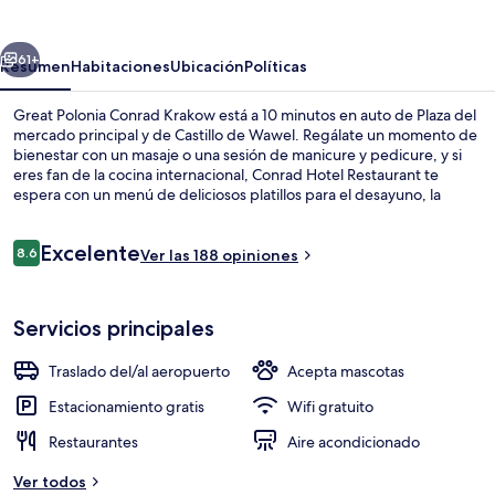
Conrad
Krakow
erior
Siguiente
61+
Resumen
Habitaciones
Ubicación
Políticas
Great Polonia Conrad Krakow está a 10 minutos en auto de Plaza del
mercado principal y de Castillo de Wawel. Regálate un momento de
bienestar con un masaje o una sesión de manicure y pedicure, y si
eres fan de la cocina internacional, Conrad Hotel Restaurant te
espera con un menú de deliciosos platillos para el desayuno, la
comida y la cena. Destacan su bar o lounge, su tina de hidromasaje y
su sauna.
Opiniones
Excelente
8.6
Ver las 188 opiniones
8.6 de 10,
Se sirven desayunos, comidas y cenas
Servicios principales
Traslado del/al aeropuerto
Acepta mascotas
Estacionamiento gratis
Wifi gratuito
Restaurantes
Aire acondicionado
Ver todos