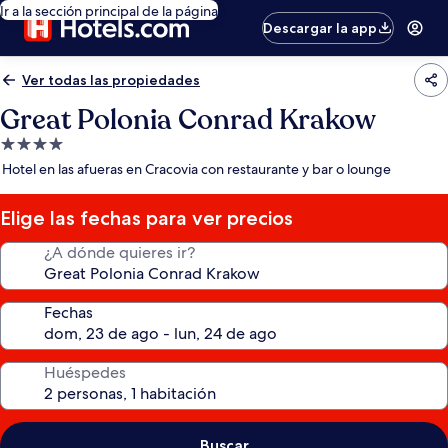
Ir a la sección principal de la página
Descargar la app
Ver todas las propiedades
Great Polonia Conrad Krakow
Propiedad
de
Hotel en las afueras en Cracovia con restaurante y bar o lounge
4.0
estrellas
Elige las fechas para ver precios
¿A dónde quieres ir?
Fechas
Huéspedes
Buscar