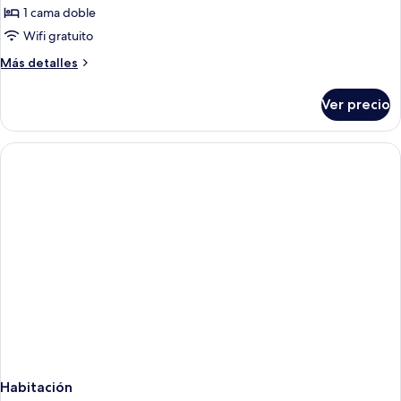
de
1 cama doble
apartment
Wifi gratuito
Más
Más detalles
detalles
sobre
Ver precio
apartment
Habitación