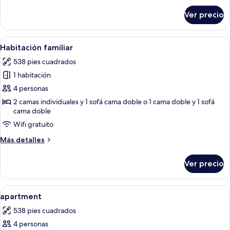
sobre
cama
Ver precio
Habitación
matrimonial
estándar
o
con
Abrir
Área de sala de estar
4
2
1
Habitación familiar
todas
cama
individuales
538 pies cuadrados
matrimonial
las
o
1 habitación
fotos
2
de
4 personas
individuales
Habitación
2 camas individuales y 1 sofá cama doble o 1 cama doble y 1 sofá
cama doble
familiar
Wifi gratuito
Más
Más detalles
detalles
sobre
Ver precio
Habitación
familiar
Abrir
Ropa de cama de alta calidad y miniba
4
apartment
todas
538 pies cuadrados
las
4 personas
fotos