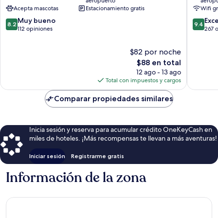
aeropuerto
aerop
la
Acepta mascotas
Estacionamiento gratis
Wifi g
ciudad
8.2
9.4
Muy bueno
de
Exc
8.2
9.4
de
de
112 opiniones
Cracovia
267 
10,
10,
Muy
Excepcio
$82 por noche
bueno,
267
El
$88 en total
112
opinion
precio
12 ago - 13 ago
opiniones
actual
Total con impuestos y cargos
es
de
Comparar propiedades similares
$88
Inicia sesión y reserva para acumular crédito OneKeyCash en
miles de hoteles. ¡Más recompensas te llevan a más aventuras!
Iniciar sesión
Registrarme gratis
Información de la zona