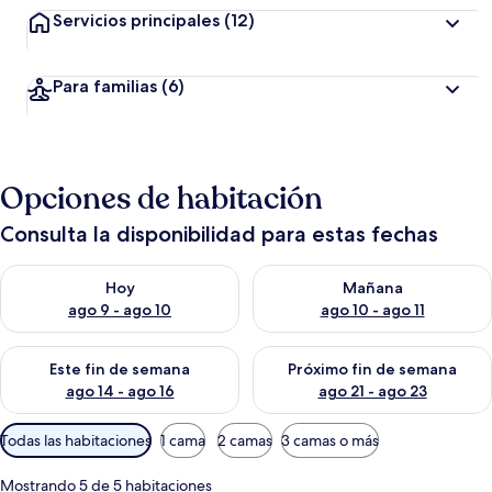
Servicios principales
(12)
Para familias
(6)
Opciones de habitación
Consulta la disponibilidad para estas fechas
Consulta la disponibilidad para hoy ago 9 - ago 10
Consulta la disponibilidad par
Hoy
Mañana
ago 9 - ago 10
ago 10 - ago 11
Consulta la disponibilidad para este fin de semana ago 14 - ag
Consulta la disponibilidad pa
Este fin de semana
Próximo fin de semana
ago 14 - ago 16
ago 21 - ago 23
Filtros
Todas las habitaciones
1 cama
2 camas
3 camas o más
disponibles
para
Mostrando 5 de 5 habitaciones