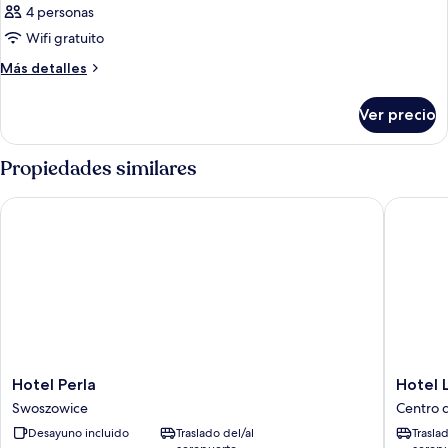
4 personas
Wifi gratuito
Más
Más detalles
detalles
sobre
Ver precio
Habitación
Propiedades similares
Hotel Perla
Hotel Lo
Hotel
Hotel
Hotel Perla
Hotel 
Perla
Logos
Swoszowice
Centro d
Swoszowice
Centro
Desayuno incluido
Traslado del/al
Trasla
de