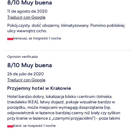
8/10 Muy buena
11 de agosto de 2020
Traducir con Google
Pokój czysty, dość obszerny, klimatyzowany. Pomimo pobliskiej
ulicy wewnątrz cicho.
Ireneusz, se hospedó 1 noche
Opinión verificada
8/10 Muy buena
26 de julio de 2020
Traducir con Google
Przyjemny hotel w Krakowie
Hotel bardzo dobry, lokalizacja blisko i centrum i lotniska
(niedaleko IKEA), łatwy dojazd, pokoje wizualnie bardzo w
porządku, może miejscami wymagają dosprzątania (np.
odpowietrznik w łazience bardziej czarny niż biały czy sylikon
przy kranie w łazience z „czarnymi przyjaciółmi”) - poza takimi
detalami było bardzo przyjemnie :) polecam
Karol, se hospedó 1 noche