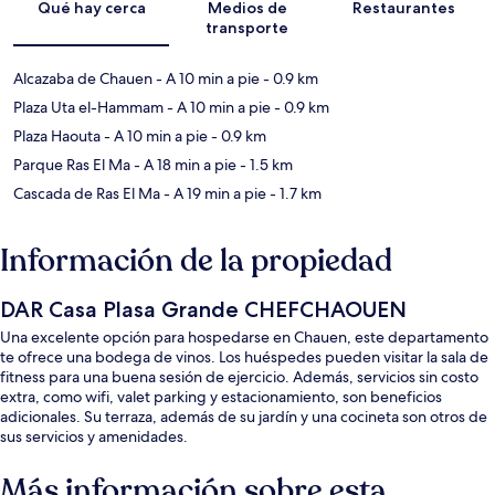
Qué hay cerca
Medios de
Restaurantes
transporte
Alcazaba de Chauen
- A 10 min a pie
- 0.9 km
Plaza Uta el-Hammam
- A 10 min a pie
- 0.9 km
Plaza Haouta
- A 10 min a pie
- 0.9 km
Parque Ras El Ma
- A 18 min a pie
- 1.5 km
Cascada de Ras El Ma
- A 19 min a pie
- 1.7 km
Información de la propiedad
DAR Casa Plasa Grande CHEFCHAOUEN
Una excelente opción para hospedarse en Chauen, este departamento
te ofrece una bodega de vinos. Los huéspedes pueden visitar la sala de
fitness para una buena sesión de ejercicio. Además, servicios sin costo
extra, como wifi, valet parking y estacionamiento, son beneficios
adicionales. Su terraza, además de su jardín y una cocineta son otros de
sus servicios y amenidades.
Más información sobre esta