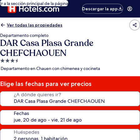
Ir a la sección principal de la página
Descargar la app
Ver todas las propiedades
Departamento completo
DAR Casa Plasa Grande
CHEFCHAOUEN
Propiedad
de
Departamento en Chauen con chimenea y cocineta
3.5
estrellas
Elige las fechas para ver precios
¿A dónde quieres ir?
Fechas
Huéspedes