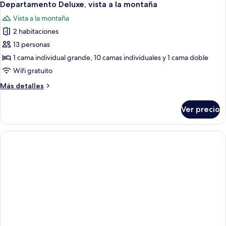
7
Departamento Deluxe, vista a la montaña
todas
Vista a la montaña
las
2 habitaciones
fotos
de
13 personas
Departamento
1 cama individual grande, 10 camas individuales y 1 cama doble
Deluxe,
Wifi gratuito
vista
Más
Más detalles
a
detalles
la
sobre
Ver precio
Departamento
montaña
Deluxe,
vista
a
la
montaña