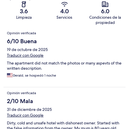
3.6
4.0
6.0
Limpieza
Servicios
Condiciones de la
propiedad
Opiniones
Opinión verificada
6/10 Buena
19 de octubre de 2025
Traducir con Google
The apartment did not match the photos or many aspevts of the
written description.
Gerald, se hospedó 1 noche
Opinión verificada
2/10 Mala
31 de diciembre de 2025
Traducir con Google
Dirty, cold and unsafe hotel with dishonest owner. Started with
the false information from the owner. My mum is 80 years old