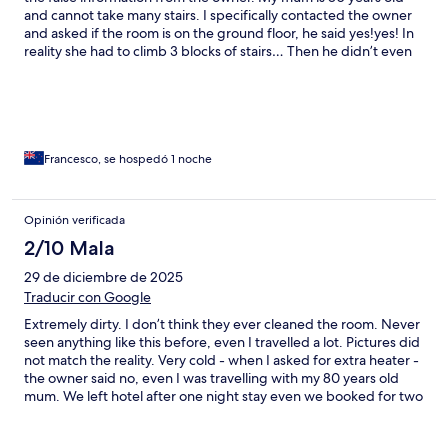
and cannot take many stairs. I specifically contacted the owner
and asked if the room is on the ground floor, he said yes!yes! In
reality she had to climb 3 blocks of stairs… Then he didn’t even
check our passports (it’s a mandatory in Morocco) and
demanded extra cash for an “upgrade”. Then apartment was
extremely dirty, even the toilet was dirty. And very cold! We
asked for an extra heater and owner said it’s warm enough. We
had to crowd in one small room which was more or less heated
and spent a horrible night there, woken up all with the flu
Francesco, se hospedó 1 noche
symptoms. When I called him again later to let him know that we
are not staying for another night and asked for the refund - he
said it’s impossible with Expedia booking). He came to convince
Opinión verificada
us that it was very hot - he was saying it to 3 ladies sitting there
2/10 Mala
fully dressed with a blankets on top of us… Pictures didn’t match
the reality, especially the exterior. See my pictures for the real
29 de diciembre de 2025
look.
Traducir con Google
Extremely dirty. I don’t think they ever cleaned the room. Never
seen anything like this before, even I travelled a lot. Pictures did
not match the reality. Very cold - when I asked for extra heater -
the owner said no, even I was travelling with my 80 years old
mum. We left hotel after one night stay even we booked for two
night and the owner refused to refund us. So we had to crowd
in one room which was more or less heated (all 3 of us).