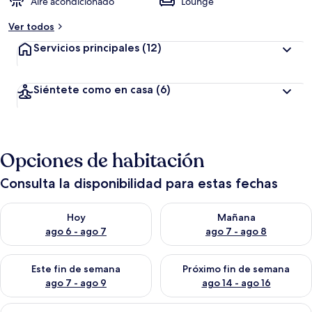
Aire acondicionado
Lounge
Ver todos
Servicios principales
(12)
Siéntete como en casa
(6)
Opciones de habitación
Consulta la disponibilidad para estas fechas
Consulta la disponibilidad para hoy ago 6 - ago 7
Consulta la disponibilidad pa
Hoy
Mañana
ago 6 - ago 7
ago 7 - ago 8
Consulta la disponibilidad para este fin de semana ago 7 - ag
Consulta la disponibilidad par
Este fin de semana
Próximo fin de semana
ago 7 - ago 9
ago 14 - ago 16
Abrir
Un comedor con techo de patrón rojo, 