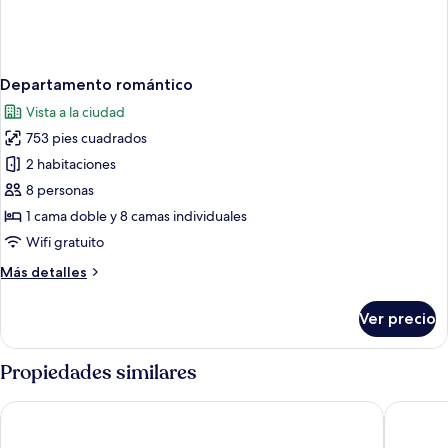
Departamento romántico
Vista a la ciudad
753 pies cuadrados
2 habitaciones
8 personas
1 cama doble y 8 camas individuales
Wifi gratuito
Más
Más detalles
detalles
sobre
Ver precio
Departamento
romántico
Propiedades similares
Riad El Palacio & Spa Chefchaouen
Dar MD