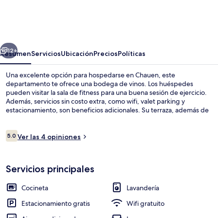
Casa
Plasa
Grande
erior
Siguiente
CHEFCHAOUEN
12+
Resumen
Servicios
Ubicación
Precios
Políticas
Una excelente opción para hospedarse en Chauen, este
departamento te ofrece una bodega de vinos. Los huéspedes
pueden visitar la sala de fitness para una buena sesión de ejercicio.
Además, servicios sin costo extra, como wifi, valet parking y
estacionamiento, son beneficios adicionales. Su terraza, además de
su jardín y una cocineta son otros de sus servicios y amenidades.
Opiniones
5.0
Ver las 4 opiniones
5.0 de 10,
Exterior
Servicios principales
Cocineta
Lavandería
Estacionamiento gratis
Wifi gratuito