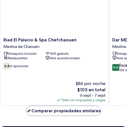
Riad
Dar
Riad El Palacio & Spa Chefchaouen
Dar M
El
MD
Medina de Chaouen
Medina
Palacio
Medina
Desayuno incluido
Wifi gratuito
Desayu
&
de
Restaurantes
Aire acondicionado
Aire a
Spa
Chaoue
Chefchaouen
6.8
9.6
Exc
6.8
6 opiniones
9.6
Medina
de
de
106 
de
10,
10,
Chaouen
6
Excepcio
$86 por noche
opiniones
106
El
$103 en total
opinion
precio
6 sept - 7 sept
actual
Total con impuestos y cargos
es
de
Comparar propiedades similares
$103