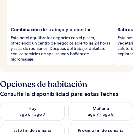
Combinación de trabajo y bienestar
Sabros
Este hotel equilibra los negocios con el placer,
Este hot
ofreciendo un centro de negocios abierto las 24 horas
vegetari
y salas de reuniones. Después del trabajo, deléitate
cafeterí
con los servicios de spa, sauna y bañera de
explorad
hidromasaje.
Opciones de habitación
Consulta la disponibilidad para estas fechas
Consulta la disponibilidad para hoy ago 6 - ago 7
Consulta la disponibilidad pa
Hoy
Mañana
ago 6 - ago 7
ago 7 - ago 8
Consulta la disponibilidad para este fin de semana ago 7 - ag
Consulta la disponibilidad par
Este fin de semana
Próximo fin de semana