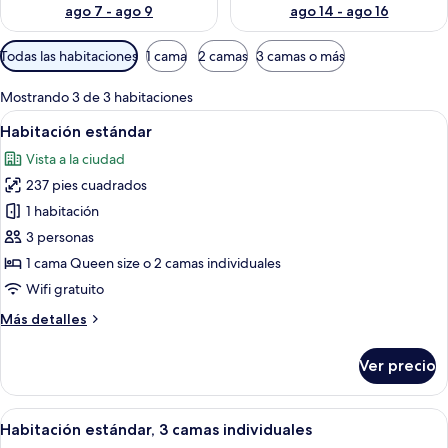
ago 7 - ago 9
ago 14 - ago 16
Filtros
Todas las habitaciones
1 cama
2 camas
3 camas o más
disponibles
para
Mostrando 3 de 3 habitaciones
las
Abrir
Una habitación de hotel con una cama, 
14
Habitación estándar
habitaciones
todas
Vista a la ciudad
las
237 pies cuadrados
fotos
de
1 habitación
Habitación
3 personas
estándar
1 cama Queen size o 2 camas individuales
Wifi gratuito
Más
Más detalles
detalles
sobre
Ver precio
Habitación
estándar
Abrir
Habitación de hotel con dos camas, un e
11
Habitación estándar, 3 camas individuales
todas