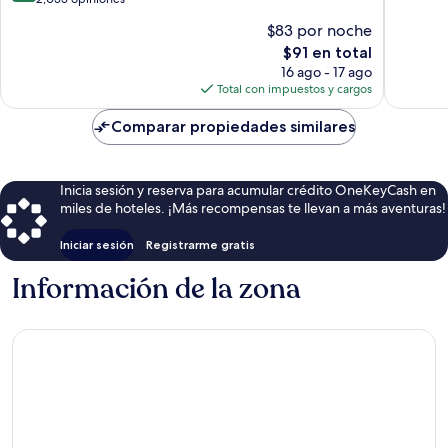
10,
10,
Excepcio
$83 por noche
Magnífico,
1,090
El
$91 en total
2,055
opinion
precio
opiniones
16 ago - 17 ago
actual
Total con impuestos y cargos
es
de
Comparar propiedades similares
$91
Inicia sesión y reserva para acumular crédito OneKeyCash en
miles de hoteles. ¡Más recompensas te llevan a más aventuras!
Iniciar sesión
Registrarme gratis
Información de la zona