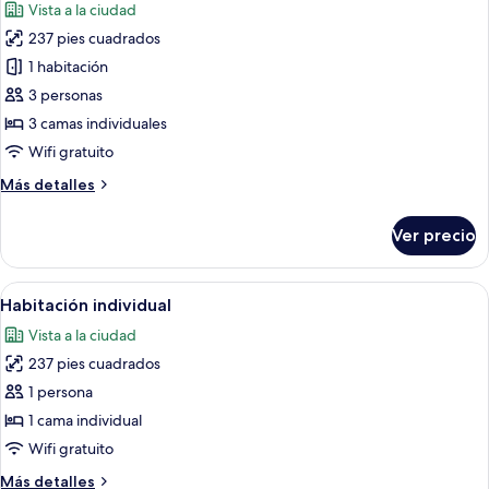
Vista a la ciudad
las
237 pies cuadrados
fotos
de
1 habitación
Habitación
3 personas
estándar,
3 camas individuales
3
Wifi gratuito
camas
Más
Más detalles
individuales
detalles
sobre
Ver precio
Habitación
estándar,
3
Abrir
Una habitación de hotel moderna con 
9
camas
Habitación individual
todas
individuales
Vista a la ciudad
las
237 pies cuadrados
fotos
de
1 persona
Habitación
1 cama individual
individual
Wifi gratuito
Más
Más detalles