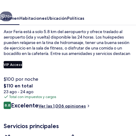
erior
Siguiente
70+
Resumen
Habitaciones
Ubicación
Políticas
Axor Feria está a solo 5.8 km del aeropuerto y ofrece traslado al
aeropuerto (ida y vuelta) disponible las 24 horas. Los huéspedes
pueden relajarse en la tina de hidromasaje, tener una buena sesión
de ejercicio en la sala de fitness, o disfrutar de una comida o un
bocadillo en la cafetería. Entre sus amenidades y servicios destacan
su sauna, su alberca al aire libre por temporada, y su terraza. Otros
visitantes hablan maravillas de las amenidades y características como
VIP Access
la cercanía al aeropuerto.
$100 por noche
Alberca al aire libre por temporada y s
El
$110 en total
precio
23 ago - 24 ago
total
Total con impuestos y cargos
es
Opiniones
Excelente
8.8
Ver las 1,006 opiniones
de
8.8 de 10,
$110
Servicios principales