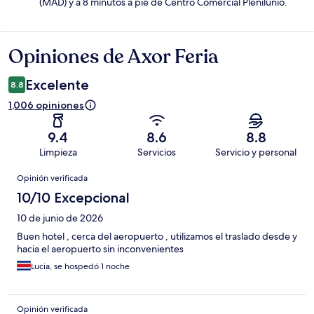
(MAD) y a 8 minutos a pie de Centro Comercial Plenilunio.
Opiniones de Axor Feria
Opiniones
Excelente
8.8
1,006 opiniones
9.4
8.6
8.8
Limpieza
Servicios
Servicio y personal
Opiniones
Opinión verificada
10/10 Excepcional
10 de junio de 2026
Buen hotel , cerca del aeropuerto , utilizamos el traslado desde y
hacia el aeropuerto sin inconvenientes
Lucia, se hospedó 1 noche
Opinión verificada