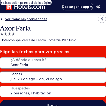
Ir a la sección principal de la página
Descargar la app
Ver todas las propiedades
Axor Feria
Propiedad
de
Hotel con spa, cerca de Centro Comercial Plenilunio
4.0
estrellas
Elige las fechas para ver precios
¿A dónde quieres ir?
Fechas
Huéspedes
Buscar