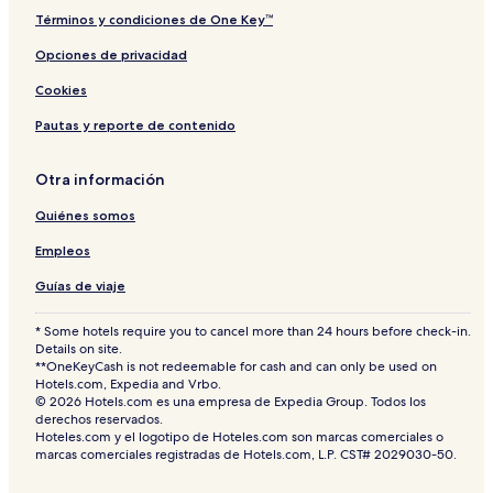
a
g
Términos y condiciones de One Key™
e
Opciones de privacidad
Cookies
Pautas y reporte de contenido
Otra información
Quiénes somos
Empleos
Guías de viaje
* Some hotels require you to cancel more than 24 hours before check-in.
Details on site.
**OneKeyCash is not redeemable for cash and can only be used on
Hotels.com, Expedia and Vrbo.
© 2026 Hotels.com es una empresa de Expedia Group. Todos los
derechos reservados.
Hoteles.com y el logotipo de Hoteles.com son marcas comerciales o
marcas comerciales registradas de Hotels.com, L.P. CST# 2029030-50.