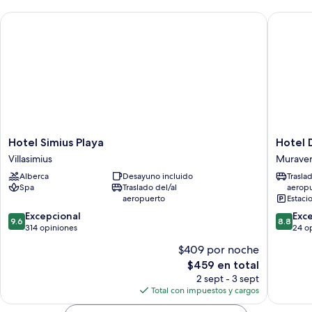
Hotel Simius Playa
Hotel D
Hotel
Hotel
Hotel Simius Playa
Hotel 
Simius
Domu
Villasimius
Murave
Playa
Incanta
Alberca
Desayuno incluido
Trasla
Villasimius
Muraver
Spa
Traslado del/al
aerop
aeropuerto
Estaci
9.6
8.8
Excepcional
Exc
9.6
8.8
de
de
314 opiniones
24 o
10,
10,
$409 por noche
Excepcional,
Excelent
El
$459 en total
314
24
precio
opiniones
opinion
2 sept - 3 sept
actual
Total con impuestos y cargos
es