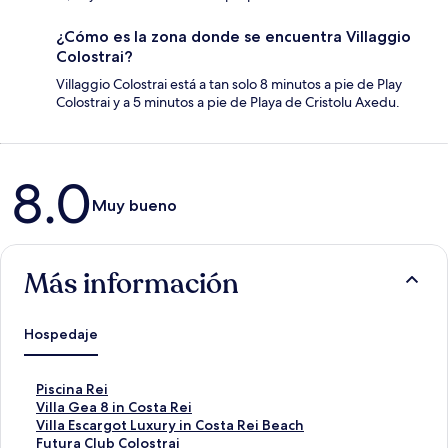
¿Cómo es la zona donde se encuentra Villaggio
Colostrai?
Villaggio Colostrai está a tan solo 8 minutos a pie de Play
Colostrai y a 5 minutos a pie de Playa de Cristolu Axedu.
Opiniones
8.0
Muy bueno
Más información
Hospedaje
E
Piscina Rei
n
E
Villa Gea 8 in Costa Rei
l
n
E
Villa Escargot Luxury in Costa Rei Beach
a
l
n
E
Futura Club Colostrai