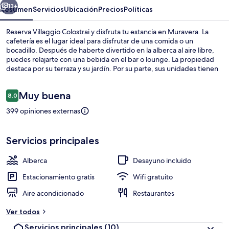
13+
Resumen
Servicios
Ubicación
Precios
Políticas
Reserva Villaggio Colostrai y disfruta tu estancia en Muravera. La
cafetería es el lugar ideal para disfrutar de una comida o un
bocadillo. Después de haberte divertido en la alberca al aire libre,
puedes relajarte con una bebida en el bar o lounge. La propiedad
destaca por su terraza y su jardín. Por su parte, sus unidades tienen
detalles como regadera tipo lluvia y edredón.
Opiniones
Muy buena
8.0
8.0 de 10,
399 opiniones externas
En la playa
Servicios principales
Alberca
Desayuno incluido
Estacionamiento gratis
Wifi gratuito
Aire acondicionado
Restaurantes
Ver todos
Servicios principales
(10)