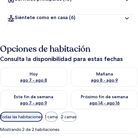
Siéntete como en casa
(6)
Opciones de habitación
Consulta la disponibilidad para estas fechas
Consulta la disponibilidad para hoy ago 7 - ago 8
Consulta la disponibilidad pa
Hoy
Mañana
ago 7 - ago 8
ago 8 - ago 9
Consulta la disponibilidad para este fin de semana ago 7 - ag
Consulta la disponibilidad par
Este fin de semana
Próximo fin de semana
ago 7 - ago 9
ago 14 - ago 16
Filtros
Todas las habitaciones
1 cama
2 camas
disponibles
para
Mostrando 2 de 2 habitaciones
las
Abrir
Un dormitorio con cama, mesitas de noc