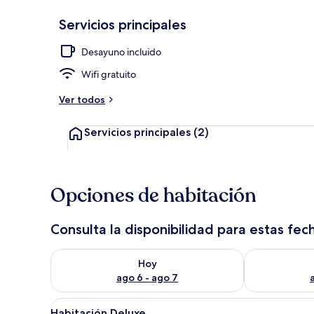
Servicios principales
Exterior
Desayuno incluido
Wifi gratuito
Ver todos
Servicios principales
(2)
Opciones de habitación
Consulta la disponibilidad para estas fec
Consulta la disponibilidad para hoy ago 6 - ago 7
Consulta la d
Hoy
ago 6 - ago 7
Abrir
Habitación de hotel con dos ca
5
Habitación Deluxe