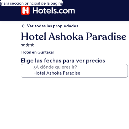
Ir a la sección principal de la página
Ver todas las propiedades
Hotel Ashoka Paradise
Propiedad
de
Hotel en Guntakal
3.0
Elige las fechas para ver precios
estrellas
¿A dónde quieres ir?
Galería
de
fotos
de
Hotel
Ashoka