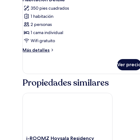
todas
350 pies cuadrados
las
1 habitación
fotos
de
2 personas
Habitación
1 cama individual
Deluxe
Wifi gratuito
Más
Más detalles
detalles
sobre
Ver preci
Habitación
Deluxe
Propiedades similares
i-ROOMZ Hoysala Residency
i-
i-ROOMZ Hoysala Residency