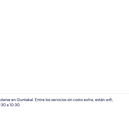
Wifi gratis
se en Guntakal. Entre los servicios sin costo extra, están wifi,
:30 a 10:30.
Wifi gratis