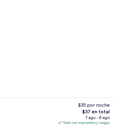
Desayuno buffet incluido todos los dí
$35 por noche
El
$37 en total
precio
7 ago - 8 ago
Wifi gratis
total
Total con impuestos y cargos
es
de