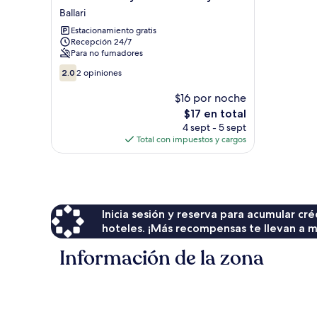
ROOMZ
Ballari
Hoysala
Estacionamiento gratis
Residency
Recepción 24/7
Ballari
Para no fumadores
2.0
2.0
2 opiniones
de
10,
$16 por noche
2
El
$17 en total
opiniones
precio
4 sept - 5 sept
actual
Total con impuestos y cargos
es
de
$17
Inicia sesión y reserva para acumular c
hoteles. ¡Más recompensas te llevan a m
Información de la zona