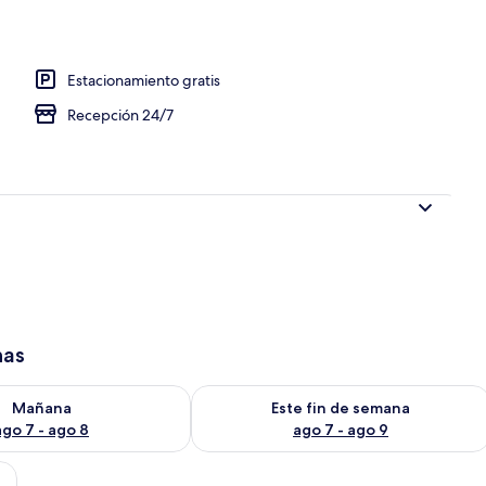
Estacionamiento gratis
Recepción 24/7
has
isponibilidad para mañana ago 7 - ago 8
Consulta la disponibilidad para este 
Mañana
Este fin de semana
ago 7 - ago 8
ago 7 - ago 9
mas individuales, cabecera de madera, una mesita, una silla y una ventana co