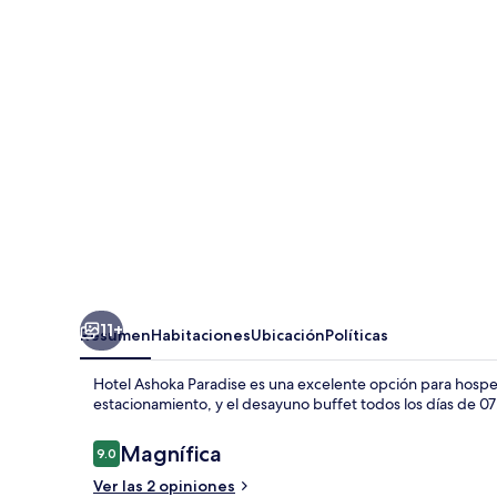
Paradise
11+
Resumen
Habitaciones
Ubicación
Políticas
Hotel Ashoka Paradise es una excelente opción para hospedar
estacionamiento, y el desayuno buffet todos los días de 07
Opiniones
Magnífica
9.0
9.0 de 10,
Ver las 2 opiniones