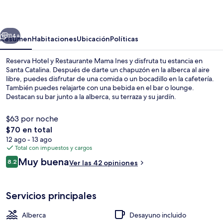
Restaurante
Mama
erior
Siguiente
Ines
114+
Resumen
Habitaciones
Ubicación
Políticas
Reserva Hotel y Restaurante Mama Ines y disfruta tu estancia en
Santa Catalina. Después de darte un chapuzón en la alberca al aire
libre, puedes disfrutar de una comida o un bocadillo en la cafetería.
También puedes relajarte con una bebida en el bar o lounge.
Destacan su bar junto a la alberca, su terraza y su jardín.
$63 por noche
El
$70 en total
precio
12 ago - 13 ago
Alberca al aire libre
total
Total con impuestos y cargos
es
Opiniones
Muy buena
8.2
Ver las 42 opiniones
de
8.2 de 10,
$70
Servicios principales
Alberca
Desayuno incluido