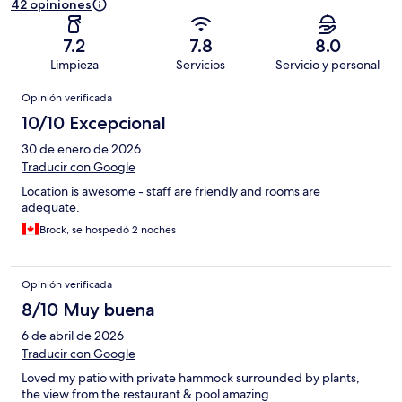
42 opiniones
7.2
7.8
8.0
Limpieza
Servicios
Servicio y personal
Opiniones
Opinión verificada
10/10 Excepcional
30 de enero de 2026
Traducir con Google
Location is awesome - staff are friendly and rooms are
adequate.
Brock, se hospedó 2 noches
Opinión verificada
8/10 Muy buena
6 de abril de 2026
Traducir con Google
Loved my patio with private hammock surrounded by plants,
the view from the restaurant & pool amazing.