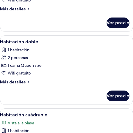
Wifi gratuito
Más
Más detalles
detalles
sobre
Ver precio
Habitación
doble
Abrir
Un dormitorio con una colcha estampa
3
Habitación doble
todas
1 habitación
las
2 personas
fotos
de
1 cama Queen size
Habitación
Wifi gratuito
doble
Más
Más detalles
detalles
sobre
Ver precio
Habitación
doble
Abrir
Una habitación de hotel con una cama
6
Habitación cuádruple
todas
Vista a la playa
las
1 habitación
fotos