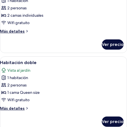
1 habitación
fotos
de
2 personas
Habitación
2 camas individuales
doble
Wifi gratuito
de
Más
Más detalles
uso
detalles
individual
sobre
Ver precio
Habitación
doble
de
Abrir
Un dormitorio con techo de madera, 
3
uso
Habitación doble
todas
individual
Vista al jardín
las
1 habitación
fotos
de
2 personas
Habitación
1 cama Queen size
doble
Wifi gratuito
Más
Más detalles
detalles
sobre
Ver precio
Habitación