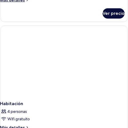
Más detalles
detalles
sobre
Ver precio
Habitación
Habitación
4 personas
Wifi gratuito
Más
Más detalles