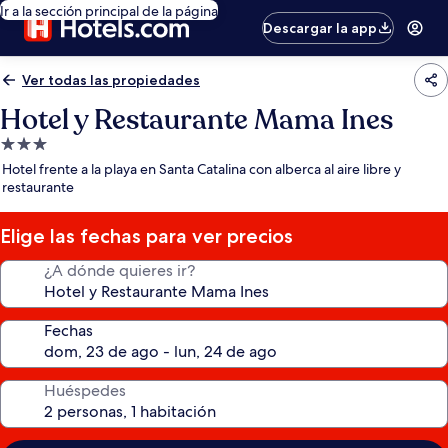
Ir a la sección principal de la página
Descargar la app
Ver todas las propiedades
Hotel y Restaurante Mama Ines
Propiedad
de
Hotel frente a la playa en Santa Catalina con alberca al aire libre y
3.0
restaurante
estrellas
Elige las fechas para ver precios
¿A dónde quieres ir?
Fechas
Huéspedes