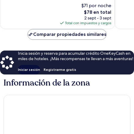
Magnífico,
$71 por noche
75
El
$78 en total
opiniones
precio
2 sept - 3 sept
actual
Total con impuestos y cargos
es
de
Comparar propiedades similares
$78
Inicia sesión y reserva para acumular crédito OneKeyCash en
miles de hoteles. ¡Más recompensas te llevan a más aventuras!
Iniciar sesión
Registrarme gratis
Información de la zona