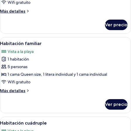
triple
Wifi gratuito
Más
Más detalles
detalles
sobre
Ver precio
Habitación
triple
Abrir
Un dormitorio con cama, mesita de no
9
Habitación familiar
todas
Vista a la playa
las
1 habitación
fotos
de
5 personas
Habitación
1 cama Queen size, 1 litera individual y 1 cama individual
familiar
Wifi gratuito
Más
Más detalles
detalles
sobre
Ver precio
Habitación
familiar
Abrir
Habitación de hotel con dos camas, un
10
Habitación cuádruple
todas