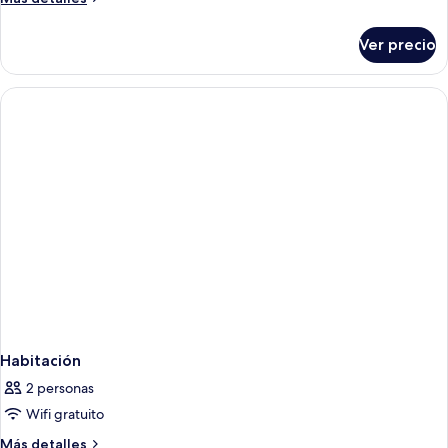
detalles
sobre
Ver precio
Habitación
Habitación
2 personas
Wifi gratuito
Más
Más detalles