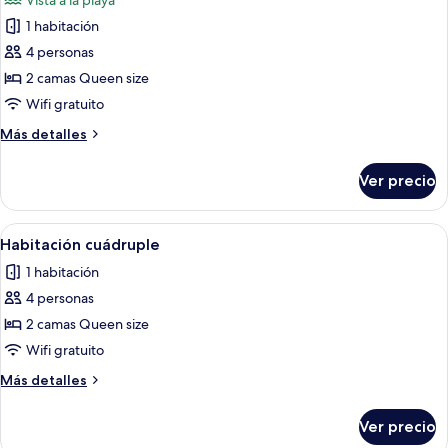
Vista a la playa
las
1 habitación
fotos
de
4 personas
Habitación
2 camas Queen size
cuádruple
Wifi gratuito
Más
Más detalles
detalles
sobre
Ver precio
Habitación
cuádruple
Abrir
Habitación de hotel con dos camas, u
9
Habitación cuádruple
todas
1 habitación
las
4 personas
fotos
de
2 camas Queen size
Habitación
Wifi gratuito
cuádruple
Más
Más detalles
detalles
sobre
Ver precio
Habitación