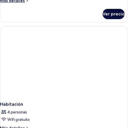
Más
Más detalles
detalles
sobre
Ver precio
Habitación
cuádruple
Habitación
4 personas
Wifi gratuito
Más