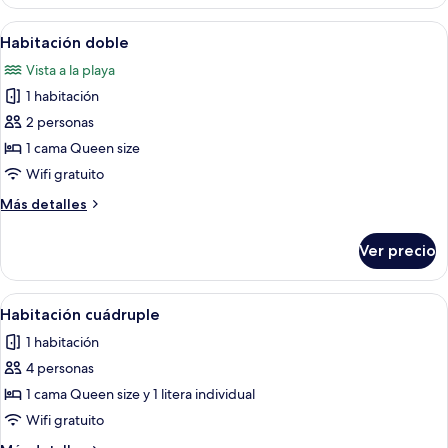
cuádruple
Abrir
Un dormitorio con cama, mesita de noc
1
Habitación doble
todas
Vista a la playa
las
1 habitación
fotos
de
2 personas
Habitación
1 cama Queen size
doble
Wifi gratuito
Más
Más detalles
detalles
sobre
Ver precio
Habitación
doble
Abrir
Un dormitorio con una cama litera, una
9
Habitación cuádruple
todas
1 habitación
las
4 personas
fotos
de
1 cama Queen size y 1 litera individual
Habitación
Wifi gratuito
cuádruple