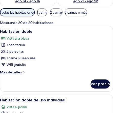
ago 14 - ago 16
ago 21 - ago 23
Filtros
Todas las habitaciones
1 cama
2 camas
3 camas o más
disponibles
para
Mostrando 20 de 20 habitaciones
las
Abrir
Una habitación con una cama, paredes d
6
Habitación doble
habitaciones
todas
Vista a la playa
las
1 habitación
fotos
de
2 personas
Habitación
1 cama Queen size
doble
Wifi gratuito
Más
Más detalles
detalles
sobre
Ver precio
Habitación
doble
Abrir
Una habitación pequeña y tenuemente 
8
Habitación doble de uso individual
todas
Vista al jardín
las