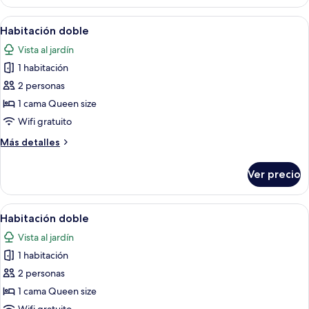
doble
Abrir
Un dormitorio con cama, televisor, ven
5
Habitación doble
todas
Vista al jardín
las
1 habitación
fotos
de
2 personas
Habitación
1 cama Queen size
doble
Wifi gratuito
Más
Más detalles
detalles
sobre
Ver precio
Habitación
doble
Abrir
Un dormitorio con cama, mesita de noch
5
Habitación doble
todas
Vista al jardín
las
1 habitación
fotos
de
2 personas
Habitación
1 cama Queen size
doble