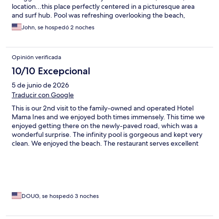
location...this place perfectly centered in a picturesque area
and surf hub. Pool was refreshing overlooking the beach,
restaurant was great, staff was excellent. Would definitely stay
John, se hospedó 2 noches
here again.
Opinión verificada
10/10 Excepcional
5 de junio de 2026
Traducir con Google
This is our 2nd visit to the family-owned and operated Hotel
Mama Ines and we enjoyed both times immensely. This time we
enjoyed getting there on the newly-paved road, which was a
wonderful surprise. The infinity pool is gorgeous and kept very
clean. We enjoyed the beach. The restaurant serves excellent
food 👌 We especially liked the fish fingers. Room #1 with the
private patio and hammock is our favorite and we were given
the jubilados "senior discount." The restaurant staff even
brought the food to ouf patio. Looking forward to our next visit
😀 Fondly, DARLENE & DOUGLAS HAHN
DOUG, se hospedó 3 noches