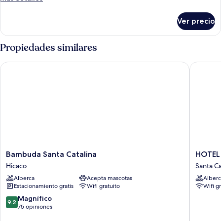
detalles
sobre
Ver precio
Habitación
Propiedades similares
Bambuda Santa Catalina
HOTEL 
Bambuda
HOTEL
Bambuda Santa Catalina
HOTEL
Santa
LAS
Hicaco
Santa Ca
Catalina
HAMAC
Alberca
Acepta mascotas
Alberc
Hicaco
Santa
Estacionamiento gratis
Wifi gratuito
Wifi g
Catalina
9.2
Magnífico
9.2
de
75 opiniones
10,