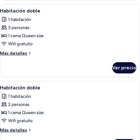
Abrir
Un dormitorio con cama, televisión, bal
4
Habitación doble
todas
1 habitación
las
3 personas
fotos
de
1 cama Queen size
Habitación
Wifi gratuito
doble
Más
Más detalles
detalles
sobre
Ver precio
Habitación
doble
Abrir
Un dormitorio con cama, aire acondici
6
Habitación doble
todas
1 habitación
las
2 personas
fotos
de
1 cama Queen size
Habitación
Wifi gratuito
doble
Más
Más detalles
detalles