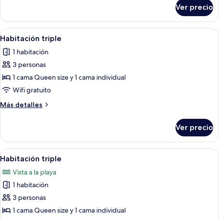
sobre
Ver precio
Habitación
doble
Abrir
Un dormitorio con dos camas, un escrit
8
Habitación triple
todas
1 habitación
las
3 personas
fotos
de
1 cama Queen size y 1 cama individual
Habitación
Wifi gratuito
triple
Más
Más detalles
detalles
sobre
Ver precio
Habitación
triple
Abrir
Un dormitorio con una cama grande, d
8
Habitación triple
todas
Vista a la playa
las
1 habitación
fotos
de
3 personas
Habitación
1 cama Queen size y 1 cama individual