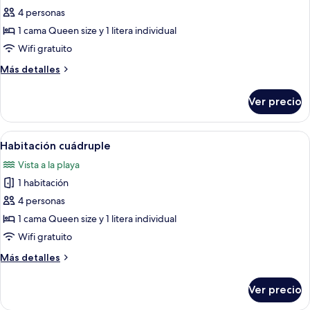
de
4 personas
Habitación
1 cama Queen size y 1 litera individual
cuádruple
Wifi gratuito
Más
Más detalles
detalles
sobre
Ver precio
Habitación
cuádruple
Abrir
Una habitación con literas, una cama i
8
Habitación cuádruple
todas
Vista a la playa
las
1 habitación
fotos
de
4 personas
Habitación
1 cama Queen size y 1 litera individual
cuádruple
Wifi gratuito
Más
Más detalles
detalles
sobre
Ver precio
Habitación
cuádruple