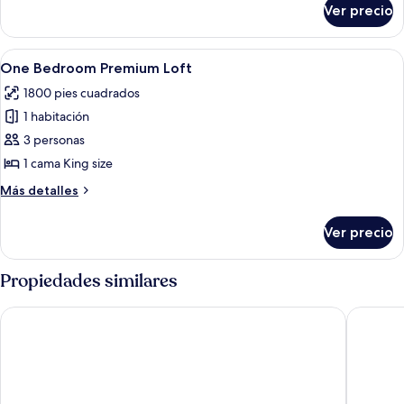
Loft
Ver precio
Skylofts
Two
Bedroom
Abrir
Una sala moderna con suelo a cuadros, 
11
Loft
One Bedroom Premium Loft
todas
1800 pies cuadrados
las
1 habitación
fotos
de
3 personas
One
1 cama King size
Bedroom
Más
Más detalles
Premium
detalles
Loft
sobre
Ver precio
One
Bedroom
Premium
Propiedades similares
Loft
MGM Grand Hotel & Casino
Mandalay