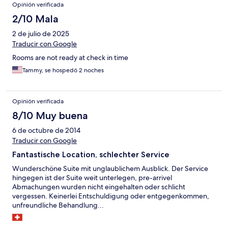
Opinión verificada
place for families, or couples. Would highly recommend staying
here.
2/10 Mala
2 de julio de 2025
Traducir con Google
Rooms are not ready at check in time
Tammy, se hospedó 2 noches
Opinión verificada
8/10 Muy buena
6 de octubre de 2014
Traducir con Google
Fantastische Location, schlechter Service
Wunderschöne Suite mit unglaublichem Ausblick. Der Service
hingegen ist der Suite weit unterlegen, pre-arrivel
Abmachungen wurden nicht eingehalten oder schlicht
vergessen. Keinerlei Entschuldigung oder entgegenkommen,
unfreundliche Behandlung...