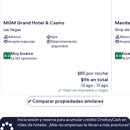
MGM
Mandal
MGM Grand Hotel & Casino
Mandal
Grand
Bay
Las Vegas
Strip de
Hotel
Resort
Alberca
Spa
Alberc
&
And
Acepta mascotas
Estacionamiento
Acept
Casino
Casino
disponible
Las
Strip
8.2
8.6
Vegas
Muy bueno
de
Exc
8.2
8.6
de
de
22,163 opiniones
Las
18,0
10,
10,
Vegas
Muy
Excelent
$85 por noche
bueno,
18,077
22,163
El
opinion
$96 en total
opiniones
precio
12 ago - 13 ago
actual
Total con impuestos y cargos
es
de
Comparar propiedades similares
$96
Inicia sesión y reserva para acumular crédito OneKeyCash en
miles de hoteles. ¡Más recompensas te llevan a más aventuras!