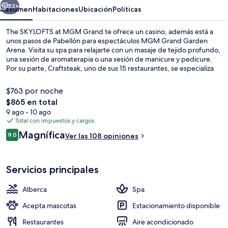
Grand
53+
Resumen
Habitaciones
Ubicación
Políticas
The SKYLOFTS at MGM Grand te ofrece un casino, además está a
unos pasos de Pabellón para espectáculos MGM Grand Garden
Arena. Visita su spa para relajarte con un masaje de tejido profundo,
una sesión de aromaterapia o una sesión de manicure y pedicure.
Por su parte, Craftsteak, uno de sus 15 restaurantes, se especializa
en cocina americana y abre para la cena. Otros servicios y
amenidades a destacar de este resort de lujo son sus 9 bares o
$763 por noche
lounges, su alberca al aire libre y su río lento. Hay opciones de
El
$865 en total
transporte público muy cerca: Estación de monorraíl MGM Grand
precio
9 ago - 10 ago
está a apenas 7 minutos a pie.
Alberca al aire libre, acceso de 09:00 
total
Total con impuestos y cargos
es
Opiniones
Magnífica
9.0
Ver las 108 opiniones
de
9.0 de 10,
$865
Servicios principales
Alberca
Spa
Acepta mascotas
Estacionamiento disponible
Restaurantes
Aire acondicionado