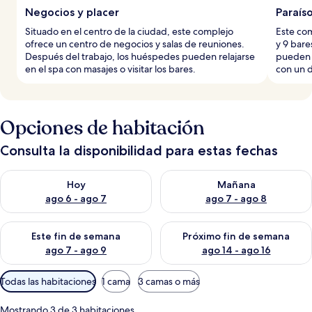
Negocios y placer
Paraíso
Situado en el centro de la ciudad, este complejo
Este com
ofrece un centro de negocios y salas de reuniones.
y 9 bare
Después del trabajo, los huéspedes pueden relajarse
pueden s
en el spa con masajes o visitar los bares.
con un 
Opciones de habitación
Consulta la disponibilidad para estas fechas
Consulta la disponibilidad para hoy ago 6 - ago 7
Consulta la disponibilidad pa
Hoy
Mañana
ago 6 - ago 7
ago 7 - ago 8
Consulta la disponibilidad para este fin de semana ago 7 - ag
Consulta la disponibilidad par
Este fin de semana
Próximo fin de semana
ago 7 - ago 9
ago 14 - ago 16
Filtros
Todas las habitaciones
1 cama
3 camas o más
disponibles
para
Mostrando 3 de 3 habitaciones