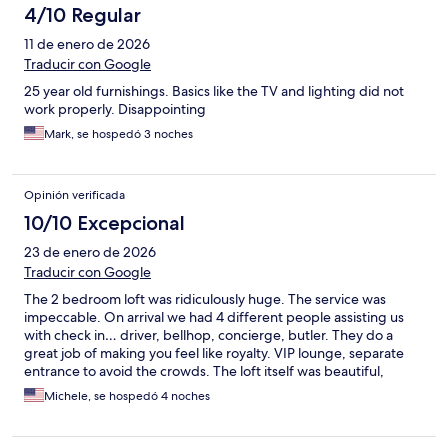
4/10 Regular
11 de enero de 2026
Traducir con Google
25 year old furnishings. Basics like the TV and lighting did not
work properly. Disappointing
Mark, se hospedó 3 noches
Opinión verificada
10/10 Excepcional
23 de enero de 2026
Traducir con Google
The 2 bedroom loft was ridiculously huge. The service was
impeccable. On arrival we had 4 different people assisting us
with check in… driver, bellhop, concierge, butler. They do a
great job of making you feel like royalty. VIP lounge, separate
entrance to avoid the crowds. The loft itself was beautiful,
although could use a bit of an update with an upgrade to a
Michele, se hospedó 4 noches
smart system to control light/tv/music. We had some difficulties
figuring this out. We were told a renovation is in the works. Of
course that will likely mean increased rates. This is a perfect