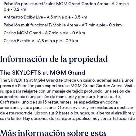
Pabellón para espectáculos MGM Grand Garden Arena
- A 2 min a
pie
- 0.2 km
Anfiteatro Dolby Live
- A 5 min a pie
- 0.5 km
Pabellón multifuncional T-Mobile Arena
- A 7 min a pie
- 0.6 km
Casino MGM Grand
- A 7 min a pie
- 0.6 km
Casino Excalibur
- A 8 min a pie
- 0.7 km
Información de la propiedad
The SKYLOFTS at MGM Grand
The SKYLOFTS at MGM Grand te ofrece un casino, además está a unos
pasos de Pabellón para espectáculos MGM Grand Garden Arena. Visita
su spa para relajarte con un masaje de tejido profundo, una sesión de
aromaterapia o una sesión de manicure y pedicure. Por su parte,
Craftsteak, uno de sus 15 restaurantes, se especializa en cocina
americana y abre para la cena. Otros servicios y amenidades a destacar
de este resort de lujo son sus 9 bares o lounges, su alberca al aire libre y
su río lento. Hay opciones de transporte público muy cerca: Estación de
monorraíl MGM Grand está a apenas 7 minutos a pie.
Más información sobre esta