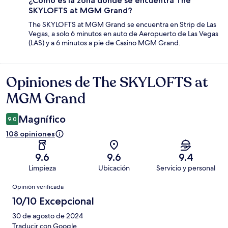
¿Cómo es la zona donde se encuentra The
SKYLOFTS at MGM Grand?
The SKYLOFTS at MGM Grand se encuentra en Strip de Las
Vegas, a solo 6 minutos en auto de Aeropuerto de Las Vegas
(LAS) y a 6 minutos a pie de Casino MGM Grand.
Opiniones de The SKYLOFTS at
Opiniones
MGM Grand
Magnífico
9.0
108 opiniones
9.6
9.6
9.4
Limpieza
Ubicación
Servicio y personal
Opiniones
Opinión verificada
10/10 Excepcional
30 de agosto de 2024
Traducir con Google