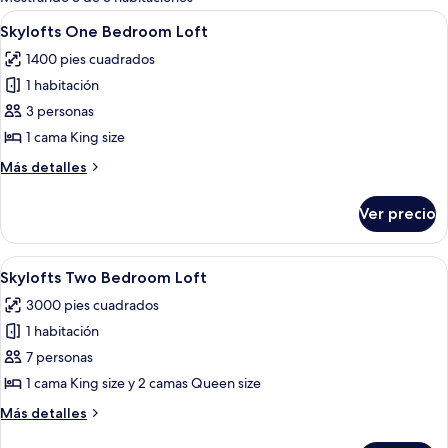
las
Abrir
Una sala moderna con suelo a cuadros, 
11
Skylofts One Bedroom Loft
habitaciones
todas
1400 pies cuadrados
las
1 habitación
fotos
de
3 personas
Skylofts
1 cama King size
One
Más
Más detalles
Bedroom
detalles
Loft
sobre
Ver precio
Skylofts
One
Bedroom
Abrir
Un moderno vestíbulo de hotel con zon
17
Loft
Skylofts Two Bedroom Loft
todas
3000 pies cuadrados
las
1 habitación
fotos
de
7 personas
Skylofts
1 cama King size y 2 camas Queen size
Two
Más
Más detalles
Bedroom
detalles
sobre