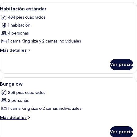
las
Abrir
Caja de seguridad en la habitación, cu
8
Habitación estándar
habitaciones
todas
484 pies cuadrados
las
1 habitación
fotos
de
4 personas
Habitación
1 cama King size y 2 camas individuales
estándar
Más
Más detalles
detalles
sobre
Ver precio
Habitación
estándar
Abrir
Caja de seguridad en la habitación, cu
6
Bungalow
todas
258 pies cuadrados
las
2 personas
fotos
de
1 cama King size o 2 camas individuales
Bungalow
Más
Más detalles
detalles
sobre
Ver precio
Bungalow