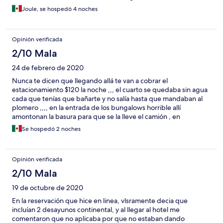
Joule, se hospedó 4 noches
Opinión verificada
2/10 Mala
24 de febrero de 2020
Nunca te dicen que llegando allá te van a cobrar el
estacionamiento $120 la noche ,,, el cuarto se quedaba sin agua
cada que tenías que bañarte y no salía hasta que mandaban al
plomero ,,,, en la entrada de los bungalows horrible allí
amontonan la basura para que se la lleve el camión , en
recepción el tipo que me tocó muy pedante ,,, el desayuno es
Se hospedó 2 noches
un huevo , café y agua de frijol ,,,, nada recomendable
Opinión verificada
2/10 Mala
19 de octubre de 2020
En la reservación que hice en linea, vlsramente decia que
incluían 2 desayunos continental, y al llegar al hotel me
comentaron que no aplicaba por que no estaban dando