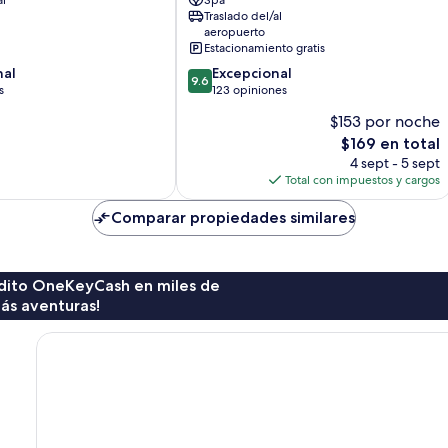
al
Spa
Spa
Traslado del/al
Kutuh
aeropuerto
Kaja
Estacionamiento gratis
9.6
nal
Excepcional
9.6
de
s
123 opiniones
10,
$153 por noche
Excepcional,
El
$169 en total
123
precio
opiniones
4 sept - 5 sept
actual
Total con impuestos y cargos
es
de
Comparar propiedades similares
$169
rédito OneKeyCash en miles de
ás aventuras!