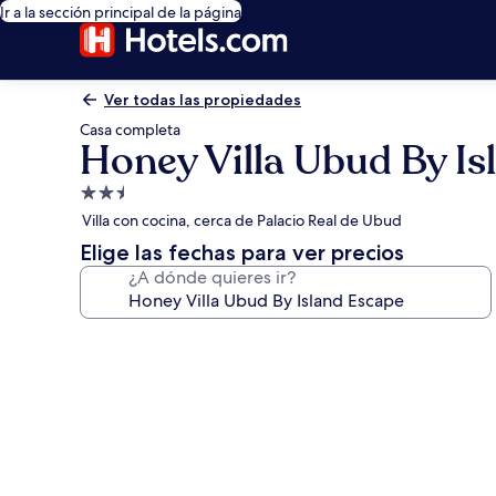
Ir a la sección principal de la página
Ver todas las propiedades
Casa completa
Honey Villa Ubud By Is
Propiedad
de
Villa con cocina, cerca de Palacio Real de Ubud
2.5
Elige las fechas para ver precios
estrellas
¿A dónde quieres ir?
Galería
de
fotos
de
Honey