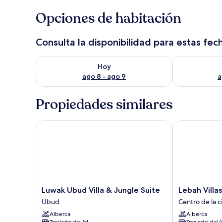
Opciones de habitación
Consulta la disponibilidad para estas fec
Consulta la disponibilidad para hoy ago 8 - ago 9
Consulta la d
Hoy
ago 8 - ago 9
a
Propiedades similares
Luwak Ubud Villa & Jungle Suite
Lebah Villas
Luwak
Lebah
Luwak Ubud Villa & Jungle Suite
Lebah Villas
Ubud
Villas
Ubud
Centro de la 
Villa
Centro
Alberca
Alberca
&
de