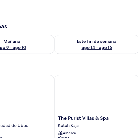
has
isponibilidad para mañana ago 9 - ago 10
Consulta la disponibilidad para este 
Mañana
Este fin de semana
go 9 - ago 10
ago 14 - ago 16
The Purist Villas & Spa
The
The Purist Villas & Spa
Purist
ciudad de Ubud
Kutuh Kaja
Villas
Alberca
&