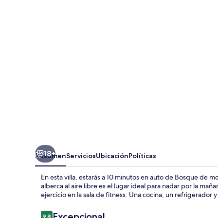
Villa
Ubud
By
Island
Escape
18+
Resumen
Servicios
Ubicación
Políticas
En esta villa, estarás a 10 minutos en auto de Bosque de 
alberca al aire libre es el lugar ideal para nadar por la m
ejercicio en la sala de fitness. Una cocina, un refrigerador 
Opiniones
Excepcional
9.8