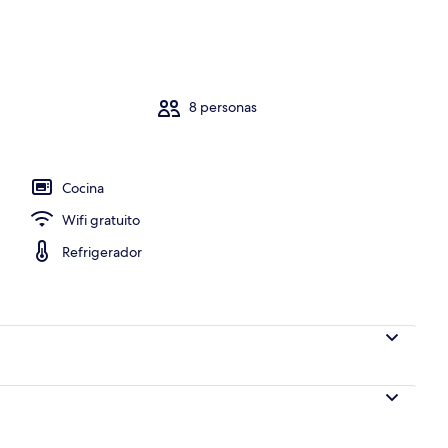
e libre
8 personas
Cocina
Wifi gratuito
Refrigerador