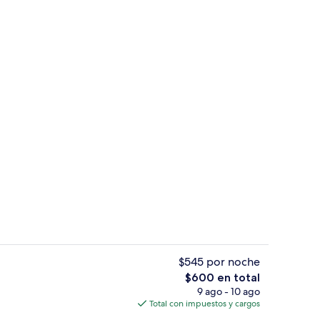
Exterior
$545 por noche
El
$600 en total
precio
9 ago - 10 ago
de estar
4 habitaciones, escritorio y wifi gratis
total
Total con impuestos y cargos
es