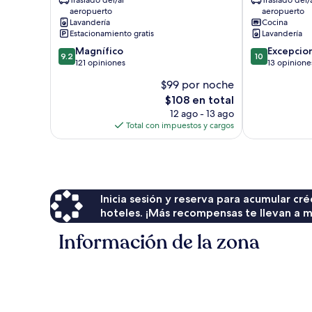
Traslado del/al
Traslado del/
Jungle
la
aeropuerto
aeropuerto
Suite
ciudad
Lavandería
Cocina
Ubud
de
Estacionamiento gratis
Lavandería
Ubud
9.2
10.0
Magnífico
Excepcio
9.2
10
de
de
121 opiniones
13 opinione
10,
10,
$99 por noche
Magnífico,
Excepcional,
El
$108 en total
121
13
precio
opiniones
opiniones
12 ago - 13 ago
actual
Total con impuestos y cargos
es
de
$108
Inicia sesión y reserva para acumular c
hoteles. ¡Más recompensas te llevan a m
Información de la zona