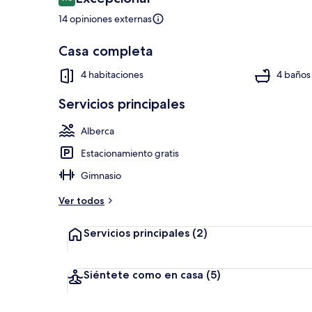
9.8 de 10,
14 opiniones externas
Casa completa
Alberca al air
4 habitaciones
4 baños
Servicios principales
Alberca
Estacionamiento gratis
Gimnasio
Ver todos
Servicios principales
(2)
Siéntete como en casa
(5)