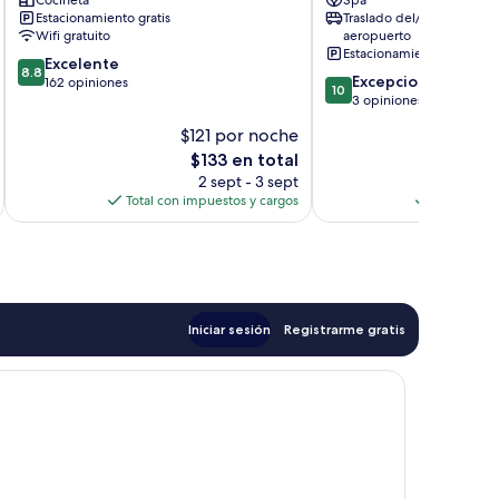
Cocineta
Spa
Spa
Estacionamiento gratis
Traslado del/al
Bahía
Wifi gratuito
aeropuerto
de
Estacionamiento gratis
8.8
Excelente
Jimbaran
8.8
10.0
Excepcional
de
162 opiniones
10
de
3 opiniones
10,
10,
Excelente,
$121 por noche
$3
Excepcional,
162
El
$133 en total
3
opiniones
precio
opiniones
2 sept - 3 sept
actual
Total con impuestos y cargos
Total con 
es
de
$133
Iniciar sesión
Registrarme gratis