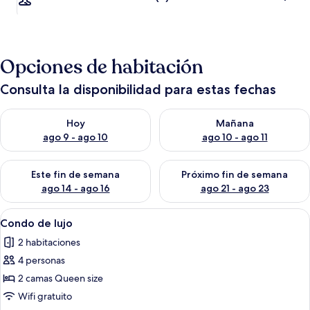
Opciones de habitación
Consulta la disponibilidad para estas fechas
Consulta la disponibilidad para hoy ago 9 - ago 10
Consulta la disponibilidad par
Hoy
Mañana
ago 9 - ago 10
ago 10 - ago 11
Consulta la disponibilidad para este fin de semana ago 14 - ag
Consulta la disponibilidad pa
Este fin de semana
Próximo fin de semana
ago 14 - ago 16
ago 21 - ago 23
Abrir
Terraza o patio
6
Condo de lujo
todas
2 habitaciones
las
4 personas
fotos
de
2 camas Queen size
Condo
Wifi gratuito