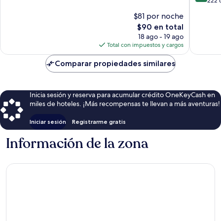
de
222 
10,
10,
Excelente,
$81 por noche
Excelent
72
El
$90 en total
222
opiniones
precio
opinion
18 ago - 19 ago
actual
Total con impuestos y cargos
es
de
Comparar propiedades similares
$90
Inicia sesión y reserva para acumular crédito OneKeyCash en
miles de hoteles. ¡Más recompensas te llevan a más aventuras!
Iniciar sesión
Registrarme gratis
Información de la zona