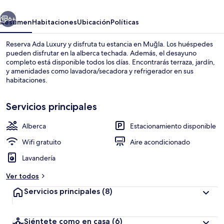
erior
Siguiente
6+
Resumen
Habitaciones
Ubicación
Políticas
Reserva Ada Luxury y disfruta tu estancia en Muğla. Los huéspedes
pueden disfrutar en la alberca techada. Además, el desayuno
completo está disponible todos los días. Encontrarás terraza, jardín,
y amenidades como lavadora/secadora y refrigerador en sus
habitaciones.
Servicios principales
Alberca
Estacionamiento disponible
Terraza o patio
Wifi gratuito
Aire acondicionado
Lavandería
Ver todos
Servicios principales
(8)
Siéntete como en casa
(6)