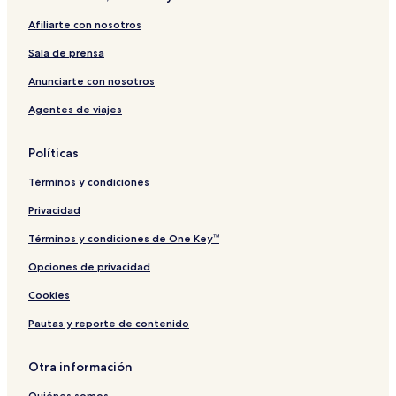
m
K
Afiliarte con nosotros
o
y
Sala de prensa
u
Anunciarte con nosotros
Agentes de viajes
Políticas
Términos y condiciones
Privacidad
Términos y condiciones de One Key™
Opciones de privacidad
Cookies
Pautas y reporte de contenido
Otra información
Quiénes somos