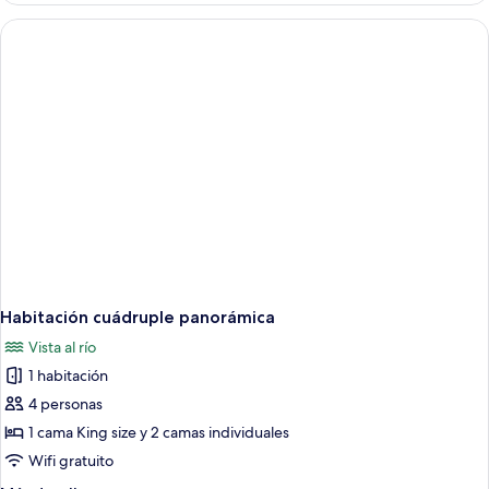
o
con
2
1
cama
individuales
matrimonial
o
2
individuales
Habitación cuádruple panorámica
Vista al río
1 habitación
4 personas
1 cama King size y 2 camas individuales
Wifi gratuito