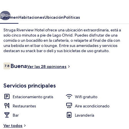
Hotel
erior
Siguiente
12+
Resumen
Habitaciones
Ubicación
Políticas
Struga Riverview Hotel ofrece una ubicación extraordinaria, está a
solo cinco minutos a pie de Lago Ohrid. Puedes disfrutar de una
comida o un bocadillo en la cafetería, o relajarte al final de día con
una bebida en el bar o lounge. Entre sus amenidades y servicios
destacan su snack bar o deli y sus bicicletas de uso gratuito.
Opiniones
Buena
7.8
Ver las 28 opiniones
7.8 de 10,
Vista frontal de la propiedad
Servicios principales
Estacionamiento gratis
Wifi gratuito
Restaurantes
Aire acondicionado
Bar
Lavandería
Ver todos