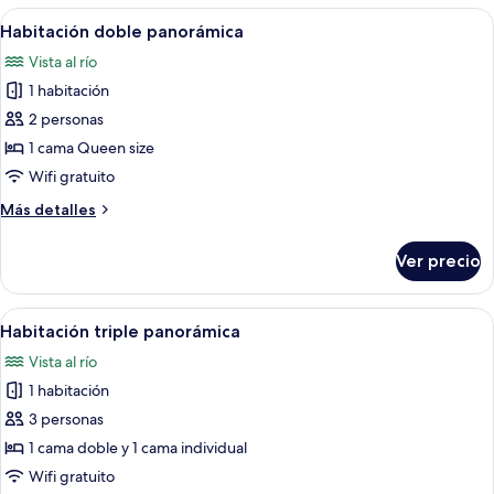
las
Abrir
Cortinas blackout, tabla de planchar c
5
Habitación doble panorámica
habitaciones
todas
Vista al río
las
1 habitación
fotos
de
2 personas
Habitación
1 cama Queen size
doble
Wifi gratuito
panorámica
Más
Más detalles
detalles
sobre
Ver precio
Habitación
doble
panorámica
Abrir
Cortinas blackout, tabla de planchar c
7
Habitación triple panorámica
todas
Vista al río
las
1 habitación
fotos
de
3 personas
Habitación
1 cama doble y 1 cama individual
triple
Wifi gratuito