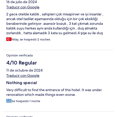
16 de julio de 2024
Traducir con Google
2 gece otelde kaldık , sahipleri çok misapirver ve iyi insanlar ,
ancak otel tadilat aşamasında olduğu için bir çok eksikliği
beraberinde getiriyor .asansör bozuk , 3 kat çıkmak zorunda
kaldık.suyu herkes aynı anda kullandığı için , duş almakta
zorlandık , hatta alamadık 3.kata su gelmedi.4 şişe su ile duş
aldık. Tadilat bittiğinde herşey daha güzel olacaktır . Bir an önce
Nilay, se hospedó 2 noches
tamamlanması dilerim ,bu haliyle tercih sebebim olamazdı , bu
aksaklıklar diğer kullanıcılar tarafından da yazılsa idi
Opinión verificada
4/10 Regular
11 de octubre de 2024
Traducir con Google
Nothing special
Very difficult to find the entrance of this hotel. It was under
renovation which made things even worse.
Se hospedó 1 noche