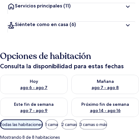
Servicios principales
(11)
Siéntete como en casa
(6)
Opciones de habitación
Consulta la disponibilidad para estas fechas
Consulta la disponibilidad para hoy ago 6 - ago 7
Consulta la disponibilidad pa
Hoy
Mañana
ago 6 - ago 7
ago 7 - ago 8
Consulta la disponibilidad para este fin de semana ago 7 - ag
Consulta la disponibilidad par
Este fin de semana
Próximo fin de semana
ago 7 - ago 9
ago 14 - ago 16
Filtros
Todas las habitaciones
1 cama
2 camas
3 camas o más
disponibles
para
Mostrando 8 de 8 habitaciones