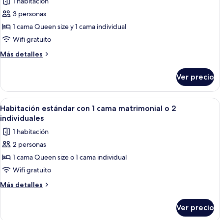
1 habitación
fotos
de
3 personas
Habitación
1 cama Queen size y 1 cama individual
triple
Wifi gratuito
estándar
Más
Más detalles
detalles
sobre
Ver precio
Habitación
triple
estándar
Abrir
Cortinas blackout, tabla de planchar c
1
Habitación estándar con 1 cama matrimonial o 2
todas
individuales
las
1 habitación
fotos
2 personas
de
1 cama Queen size o 1 cama individual
Habitación
estándar
Wifi gratuito
con
Más
Más detalles
1
detalles
sobre
cama
Ver precio
Habitación
matrimonial
estándar