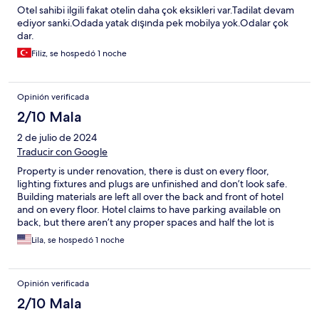
Otel sahibi ilgili fakat otelin daha çok eksikleri var.Tadilat devam
ediyor sanki.Odada yatak dışında pek mobilya yok.Odalar çok
dar.
Filiz, se hospedó 1 noche
Opinión verificada
2/10 Mala
2 de julio de 2024
Traducir con Google
Property is under renovation, there is dust on every floor,
lighting fixtures and plugs are unfinished and don’t look safe.
Building materials are left all over the back and front of hotel
and on every floor. Hotel claims to have parking available on
back, but there aren’t any proper spaces and half the lot is
covered with trash from the renovation, and to top it off
Lila, se hospedó 1 noche
someone blocked our car.
Opinión verificada
2/10 Mala