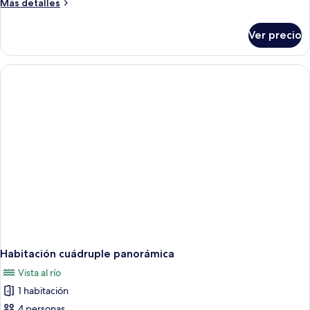
Más
Más detalles
detalles
sobre
Ver precio
Habitación
cuádruple
panorámica
Habitación cuádruple panorámica
Vista al río
1 habitación
4 personas