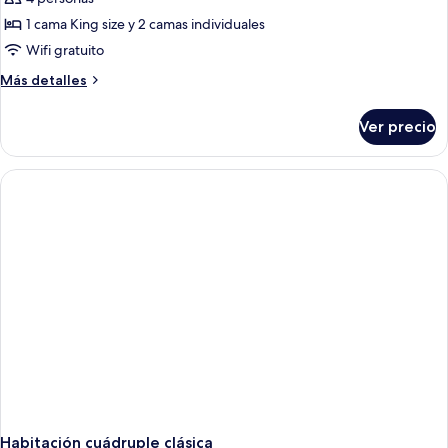
1 cama King size y 2 camas individuales
Wifi gratuito
Más
Más detalles
detalles
sobre
Ver precio
Habitación
cuádruple
panorámica
Habitación cuádruple clásica