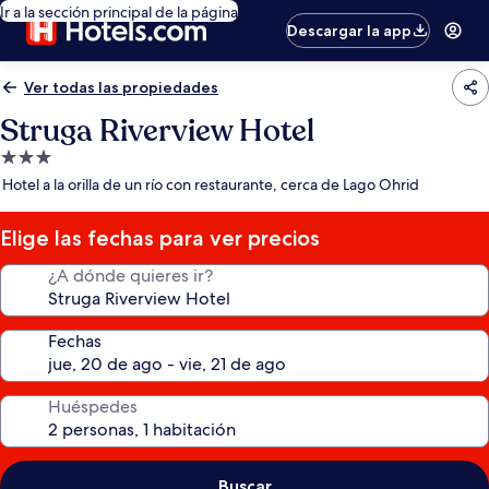
Ir a la sección principal de la página
Descargar la app
Ver todas las propiedades
Struga Riverview Hotel
Propiedad
de
Hotel a la orilla de un río con restaurante, cerca de Lago Ohrid
3.0
estrellas
Elige las fechas para ver precios
¿A dónde quieres ir?
Fechas
Huéspedes
Buscar