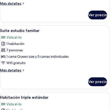
panorámica
Más
Más detalles
detalles
sobre
Ver precio
Habitación
triple
panorámica
Abrir
Cortinas blackout, tabla de planchar c
1
Suite estudio familiar
todas
Vista al río
las
1 habitación
fotos
de
7 personas
Suite
1 cama Queen size y 5 camas individuales
estudio
Wifi gratuito
familiar
Más
Más detalles
detalles
sobre
Ver precio
Suite
estudio
familiar
Abrir
Cortinas blackout, tabla de planchar c
1
Habitación triple estándar
todas
Vista al río
las