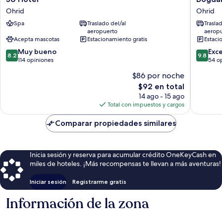
Hotel
Studios
Ohrid
Ohrid
Ohrid
&
Spa
Traslado del/al
Trasla
Guest
aeropuerto
aerop
Rooms
Acepta mascotas
Estacionamiento gratis
Estaci
Ohrid
8.2
9.8
Muy bueno
Exc
8.2
9.8
de
de
114 opiniones
54 o
10,
10,
$86 por noche
Muy
Excepcio
El
$92 en total
bueno,
54
precio
114
opinion
14 ago - 15 ago
actual
opiniones
Total con impuestos y cargos
es
de
Comparar propiedades similares
$92
Inicia sesión y reserva para acumular crédito OneKeyCash en
miles de hoteles. ¡Más recompensas te llevan a más aventuras!
Iniciar sesión
Registrarme gratis
Información de la zona