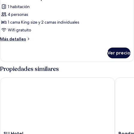
1 habitación
4 personas
1 cama King size y 2 camas individuales
Wifi gratuito
Más
Más detalles
detalles
sobre
Ver precio
Habitación
cuádruple
clásica
Propiedades similares
SU Hotel
Bogdano
SU
Bogdano
SU Hotel
Bogdan