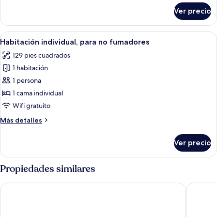
sobre
Ver precio
Habitación
doble
Abrir
Habitación de hotel con cama, escritor
6
Habitación individual, para no fumadores
todas
129 pies cuadrados
las
1 habitación
fotos
de
1 persona
Habitación
1 cama individual
individual,
Wifi gratuito
para
Más
Más detalles
no
detalles
fumadores
sobre
Ver precio
Habitación
individual,
para
Propiedades similares
no
fumadores
Radisson Blu Senator Hotel
Park Inn