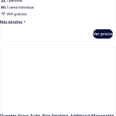
1 persona
1 cama individual
Wifi gratuito
Más
Más detalles
detalles
sobre
Ver precio
Single
Guenter Grass-Suite, Non Smoking, Additional Maisonette