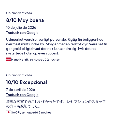
Opinión verificada
8/10 Muy buena
10 de julio de 2026
Traducir con Google
Udmærket værelse, venligt personale. Rigtig fin beliggenhed
nærmest midt i indre by. Morgenmaden relativt dyr. Værelset til
gengæld billigt (hvad der nok kan ændre sig, hvis det ret
nystartede hotel oplever succes).
Hans-Henrik, se hospedó 2 noches
Opinión verificada
10/10 Excepcional
7 de abril de 2026
Traducir con Google
清潔な客室で過ごしやすかったです。レセプションのスタッフ
の方々も親切でした。
SAORI, se hospedó 2 noches