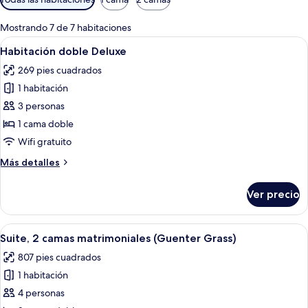
disponibles
para
Mostrando 7 de 7 habitaciones
las
Abrir
Habitación de hotel con cama, mesitas d
7
Habitación doble Deluxe
habitaciones
todas
269 pies cuadrados
las
1 habitación
fotos
de
3 personas
Habitación
1 cama doble
doble
Wifi gratuito
Deluxe
Más
Más detalles
detalles
sobre
Ver precio
Habitación
doble
Deluxe
Abrir
Un salón amplio con una mesa de mader
9
Suite, 2 camas matrimoniales (Guenter Grass)
todas
807 pies cuadrados
las
1 habitación
fotos
de
4 personas