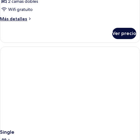
Suite,
2 camas dobles
2
Wifi gratuito
camas
Más
Más detalles
matrimoniales
detalles
(Guenter
sobre
Ver precio
Suite,
Grass)
2
camas
matrimoniales
(Guenter
Grass)
Single