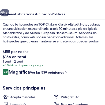
Klassik
Altstadt
erior
Siguiente
Hotel
45+
Resumen
Habitaciones
Ubicación
Políticas
Cuando te hospedes en TOP CityLine Klassik Altstadt Hotel, estarás
en una ubicación extraordinaria, a solo 10 minutos a pie de Iglesia
Marienkirche y de Museo European Hansemuseum. Servicios sin
costo extra, como wifi, son un beneficio adicional. Además, los
huéspedes que quieran mantenerse entretenidos pueden probar
actividades cercanas, como senderos para caminar o andar en
bicicleta. Asimismo, tanto Museum Holstentor como Bodegas de sal
$155 por noche
están a 15 minutos a pie. Otros visitantes hablan maravillas de las
El
$166 en total
amenidades y características como el personal amable.
precio
1 sept - 2 sept
1 habitación y ropa de cama hipoalerg
total
Total con impuestos y cargos
es
Opiniones
Magnífica
9.2
Ver las 539 opiniones
de
9.2 de 10,
$166
Servicios principales
Acepta mascotas
Wifi gratuito
Lavandería
Para no fumadores