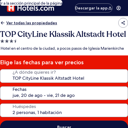
Ir a la sección principal de la página
Descargar la app
Ver todas las propiedades
TOP CityLine Klassik Altstadt Hotel
Propiedad
de
Hotel en el centro de la ciudad, a pocos pasos de Iglesia Marienkirche
3.5
estrellas
Elige las fechas para ver precios
¿A dónde quieres ir?
Fechas
Huéspedes
Buscar