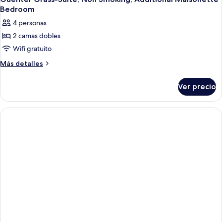
Bedroom
4 personas
2 camas dobles
Wifi gratuito
Más
Más detalles
detalles
sobre
Ver precio
Guenter
Grass-
Suite,
Non
Smoking,
Additional
Maisonette
Bedroom