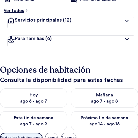
Ver todos
Servicios principales
(12)
Para familias
(6)
Opciones de habitación
Consulta la disponibilidad para estas fechas
Consulta la disponibilidad para hoy ago 6 - ago 7
Consulta la disponibilidad pa
Hoy
Mañana
ago 6 - ago 7
ago 7 - ago 8
Consulta la disponibilidad para este fin de semana ago 7 - ag
Consulta la disponibilidad par
Este fin de semana
Próximo fin de semana
ago 7 - ago 9
ago 14 - ago 16
Filtros
Todas las habitaciones
1 cama
2 camas