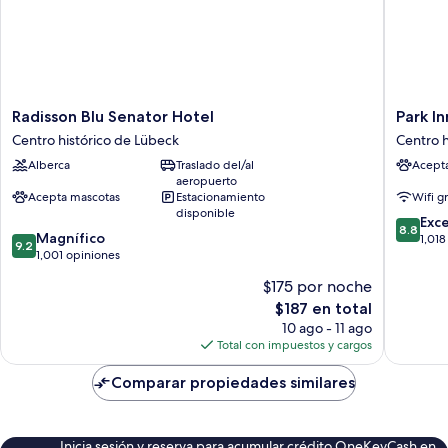
Radisson
Park
Radisson Blu Senator Hotel
Park I
Blu
Inn
Centro histórico de Lübeck
Centro h
Senator
by
Alberca
Traslado del/al
Acept
Hotel
Radisso
aeropuerto
Centro
Lübeck
Acepta mascotas
Estacionamiento
Wifi g
histórico
Centro
disponible
8.8
de
histórico
Exc
8.8
9.2
Magnífico
de
Lübeck
de
1,018
9.2
de
1,001 opiniones
10,
Lübeck
10,
Excelent
$175 por noche
Magnífico,
1,018
El
$187 en total
1,001
opinion
precio
opiniones
10 ago - 11 ago
actual
Total con impuestos y cargos
es
de
Comparar propiedades similares
$187
Inicia sesión y reserva para acumular crédito OneKeyCash en