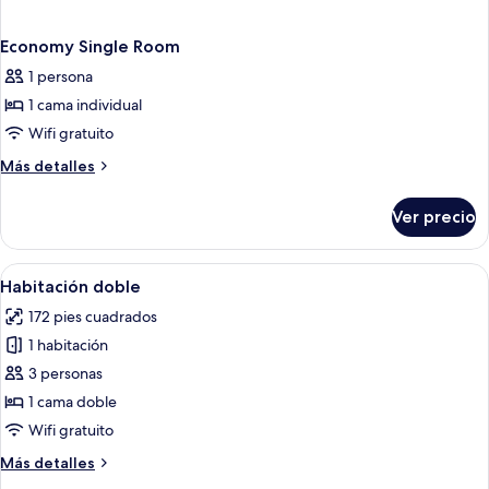
Economy Single Room
1 persona
1 cama individual
Wifi gratuito
Más
Más detalles
detalles
sobre
Ver precio
Economy
Single
Room
Abrir
Una cama doble con cabecera oscura y 
12
Habitación doble
todas
172 pies cuadrados
las
1 habitación
fotos
de
3 personas
Habitación
1 cama doble
doble
Wifi gratuito
Más
Más detalles
detalles