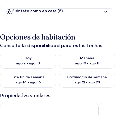
Siéntete como en casa
(5)
Opciones de habitación
Consulta la disponibilidad para estas fechas
Consulta la disponibilidad para hoy ago 9 - ago 10
Consulta la disponibilidad par
Hoy
Mañana
ago 9 - ago 10
ago 10 - ago 11
Consulta la disponibilidad para este fin de semana ago 14 - ag
Consulta la disponibilidad pa
Este fin de semana
Próximo fin de semana
ago 14 - ago 16
ago 21 - ago 23
Propiedades similares
Kidis Lodge Gilitrawangan
Zavana 