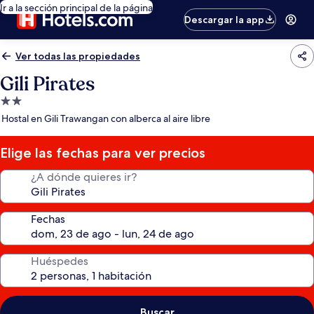
Ir a la sección principal de la página
Descargar la app
Ver todas las propiedades
Gili Pirates
Propiedad
de
Hostal en Gili Trawangan con alberca al aire libre
2.0
estrellas
Elige las fechas para ver precios
¿A dónde quieres ir?
Fechas
Huéspedes
Buscar