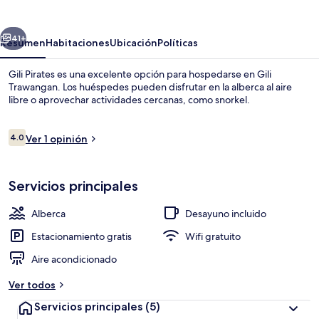
erior
Siguiente
41+
Resumen
Habitaciones
Ubicación
Políticas
Gili Pirates es una excelente opción para hospedarse en Gili
Trawangan. Los huéspedes pueden disfrutar en la alberca al aire
libre o aprovechar actividades cercanas, como snorkel.
Opiniones
4.0
Ver 1 opinión
4.0 de 10,
Servicios principales
Alberca al aire libre
Alberca
Desayuno incluido
Estacionamiento gratis
Wifi gratuito
Aire acondicionado
Ver todos
Servicios principales
(5)