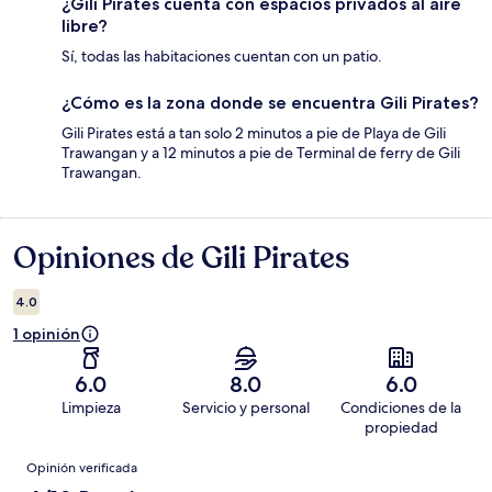
¿Gili Pirates cuenta con espacios privados al aire
libre?
Sí, todas las habitaciones cuentan con un patio.
¿Cómo es la zona donde se encuentra Gili Pirates?
Gili Pirates está a tan solo 2 minutos a pie de Playa de Gili
Trawangan y a 12 minutos a pie de Terminal de ferry de Gili
Trawangan.
Opiniones de Gili Pirates
Opiniones
4.0
1 opinión
6.0
8.0
6.0
Limpieza
Servicio y personal
Condiciones de la
propiedad
Opiniones
Opinión verificada