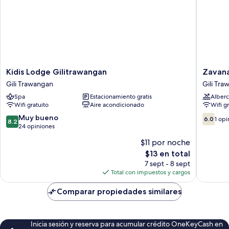
Kidis
Zavana
Kidis Lodge Gilitrawangan
Zavan
Lodge
House
Gili Trawangan
Gili Tr
Gilitrawangan
Gili
Spa
Estacionamiento gratis
Alberc
Gili
Trawan
Wifi gratuito
Aire acondicionado
Wifi g
Trawangan
8.2
6.0
Muy bueno
6.0
1 opi
8.2
de
de
24 opiniones
10,
10,
$11 por noche
Muy
1
El
$13 en total
bueno,
opinión
precio
24
7 sept - 8 sept
actual
opiniones
Total con impuestos y cargos
es
de
Comparar propiedades similares
$13
Inicia sesión y reserva para acumular crédito OneKeyCash en