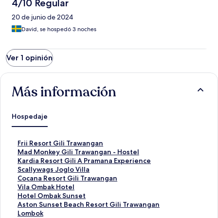
4/10 Regular
20 de junio de 2024
David, se hospedó 3 noches
Ver 1 opinión
Más información
Hospedaje
E
Frii Resort Gili Trawangan
n
E
Mad Monkey Gili Trawangan - Hostel
l
n
E
Kardia Resort Gili A Pramana Experience
a
l
n
E
Scallywags Joglo Villa
c
a
l
n
E
Cocana Resort Gili Trawangan
e
c
a
l
n
E
Vila Ombak Hotel
p
e
c
a
l
n
E
Hotel Ombak Sunset
a
p
e
c
a
l
n
E
Aston Sunset Beach Resort Gili Trawangan
r
a
p
e
c
a
l
n
Lombok