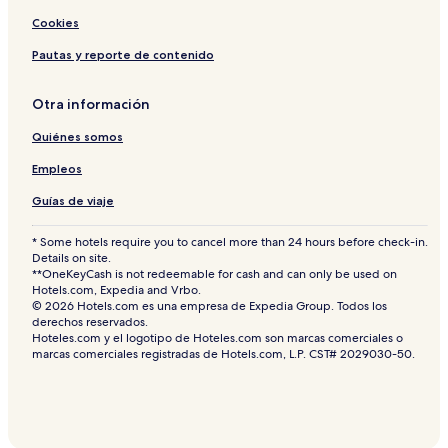
o
Cookies
o
l
Pautas y reporte de contenido
A
d
u
Otra información
l
Quiénes somos
t
s
Empleos
O
n
Guías de viaje
l
y
* Some hotels require you to cancel more than 24 hours before check-in.
Details on site.
**OneKeyCash is not redeemable for cash and can only be used on
Hotels.com, Expedia and Vrbo.
© 2026 Hotels.com es una empresa de Expedia Group. Todos los
derechos reservados.
Hoteles.com y el logotipo de Hoteles.com son marcas comerciales o
marcas comerciales registradas de Hotels.com, L.P. CST# 2029030-50.