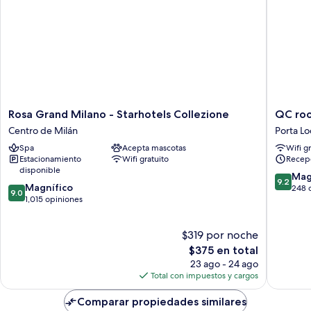
Rosa
QC
Rosa Grand Milano - Starhotels Collezione
QC roo
Grand
room
Centro de Milán
Porta Lo
Milano
Milano
Spa
Acepta mascotas
Wifi g
-
Porta
Estacionamiento
Wifi gratuito
Recep
Starhotels
Romana
disponible
Collezione
Porta
9.2
Mag
9.2
9.0
Centro
Magnífico
Lodovic
de
248 
9.0
de
de
1,015 opiniones
10,
10,
Milán
Magnífi
Magnífico,
248
$319 por noche
1,015
opinion
opiniones
El
$375 en total
precio
23 ago - 24 ago
actual
Total con impuestos y cargos
es
de
Comparar propiedades similares