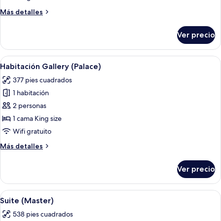
Más
Más detalles
detalles
sobre
Ver precio
Courtyard
Suite
Abrir
Una sala de estar moderna con un sofá
8
Habitación Gallery (Palace)
todas
377 pies cuadrados
las
1 habitación
fotos
de
2 personas
Habitación
1 cama King size
Gallery
Wifi gratuito
(Palace)
Más
Más detalles
detalles
sobre
Ver precio
Habitación
Gallery
(Palace)
Abrir
Un baño moderno con encimera de már
6
Suite (Master)
todas
538 pies cuadrados
las