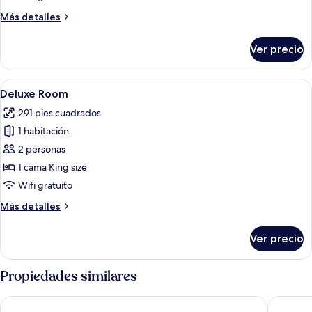
Más
Más detalles
detalles
sobre
Ver precio
Deluxe
Gallery
Abrir
Un dormitorio con una cama grande, u
14
Deluxe Room
todas
291 pies cuadrados
las
1 habitación
fotos
de
2 personas
Deluxe
1 cama King size
Room
Wifi gratuito
Más
Más detalles
detalles
sobre
Ver precio
Deluxe
Room
Propiedades similares
Rosa Grand Milano - Starhotels Collezione
QC room