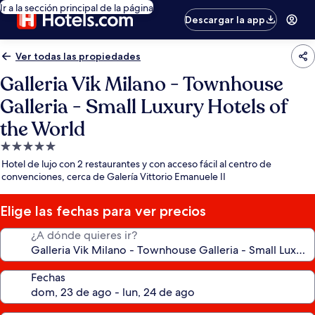
Ir a la sección principal de la página
Descargar la app
Ver todas las propiedades
Galleria Vik Milano - Townhouse
Galleria - Small Luxury Hotels of
the World
Propiedad
de
Hotel de lujo con 2 restaurantes y con acceso fácil al centro de
5.0
convenciones, cerca de Galería Vittorio Emanuele II
estrellas
Elige las fechas para ver precios
¿A dónde quieres ir?
Fechas