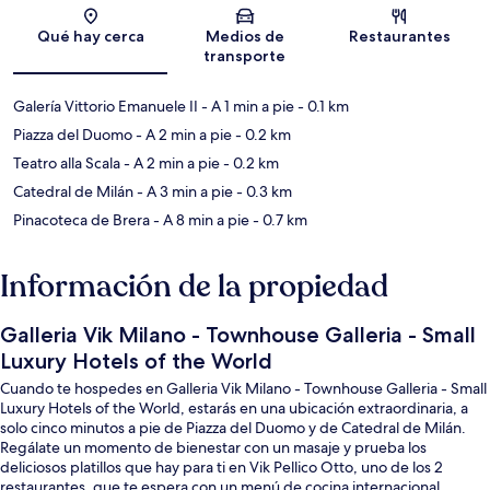
Sección del mapa
Qué hay cerca
Medios de
Restaurantes
transporte
Galería Vittorio Emanuele II
- A 1 min a pie
- 0.1 km
Piazza del Duomo
- A 2 min a pie
- 0.2 km
Teatro alla Scala
- A 2 min a pie
- 0.2 km
Catedral de Milán
- A 3 min a pie
- 0.3 km
Pinacoteca de Brera
- A 8 min a pie
- 0.7 km
Información de la propiedad
Galleria Vik Milano - Townhouse Galleria - Small
Luxury Hotels of the World
Cuando te hospedes en Galleria Vik Milano - Townhouse Galleria - Small
Luxury Hotels of the World, estarás en una ubicación extraordinaria, a
solo cinco minutos a pie de Piazza del Duomo y de Catedral de Milán.
Regálate un momento de bienestar con un masaje y prueba los
deliciosos platillos que hay para ti en Vik Pellico Otto, uno de los 2
restaurantes, que te espera con un menú de cocina internacional