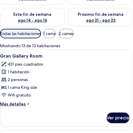
Consulta la disponibilidad para este fin de semana ago 14 - ag
Consulta la disponibilidad pa
Este fin de semana
Próximo fin de semana
ago 14 - ago 16
ago 21 - ago 23
Filtros
Todas las habitaciones
1 cama
2 camas
disponibles
para
Mostrando 13 de 13 habitaciones
las
Abrir
Un dormitorio con cama, mesitas de no
15
Gran Gallery Room
habitaciones
todas
431 pies cuadrados
las
1 habitación
fotos
de
2 personas
Gran
1 cama King size
Gallery
Wifi gratuito
Room
Más
Más detalles
detalles
sobre
Ver precio
Gran
Gallery
Room
Una habitación de hotel moderna con u