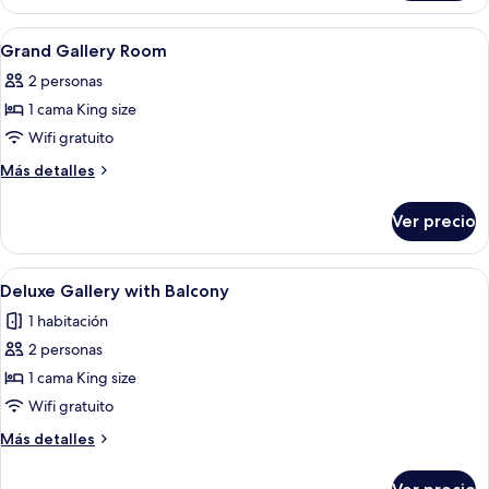
Gallery
Abrir
Ropa de cama de alta calidad, edredó
13
Grand Gallery Room
todas
2 personas
las
1 cama King size
fotos
de
Wifi gratuito
Grand
Más
Más detalles
Gallery
detalles
sobre
Room
Ver precio
Grand
Gallery
Room
Abrir
Un amplio atrio con techo de vidrio al
7
Deluxe Gallery with Balcony
todas
1 habitación
las
2 personas
fotos
de
1 cama King size
Deluxe
Wifi gratuito
Gallery
Más
Más detalles
with
detalles
Balcony
sobre