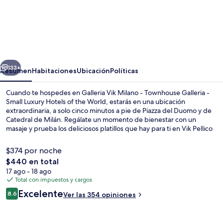
Galleria
Vik
Milano
-
erior
Siguiente
Townhouse
133+
Resumen
Habitaciones
Ubicación
Políticas
Galleria
Cuando te hospedes en Galleria Vik Milano - Townhouse Galleria -
-
Small Luxury Hotels of the World, estarás en una ubicación
extraordinaria, a solo cinco minutos a pie de Piazza del Duomo y de
Small
Catedral de Milán. Regálate un momento de bienestar con un
Luxury
masaje y prueba los deliciosos platillos que hay para ti en Vik Pellico
Otto, uno de los 2 restaurantes, que te espera con un menú de
Hotels
cocina internacional disponible para el desayuno, la comida y la
$374 por noche
of
cena. Otros aspectos a destacar de este hotel de lujo son su bar o
El
$440 en total
lounge y su snack bar o deli. A otros visitantes les encantan las
the
precio
17 ago - 18 ago
amenidades y características como el personal amable y el estado
2 restaurantes; se sirven desayunos, c
total
Total con impuestos y cargos
general de la propiedad. Hay opciones de transporte público a una
World
es
corta distancia a pie: Estación de metro Duomo queda a unos pasos
Opiniones
Excelente
8.6
Ver las 354 opiniones
de
8.6 de 10,
y Cordusio M1 Tram Stop está a 2 minutos.
$440