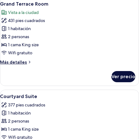
Abrir
7
Grand Terrace Room
todas
Vista a la ciudad
las
431 pies cuadrados
fotos
de
1 habitación
Grand
2 personas
Terrace
1 cama King size
Room
Wifi gratuito
Más
Más detalles
detalles
sobre
Ver precio
Grand
Terrace
Room
Abrir
Un dormitorio con una cama grande, d
9
Courtyard Suite
todas
377 pies cuadrados
las
1 habitación
fotos
de
2 personas
Courtyard
1 cama King size
Suite
Wifi gratuito