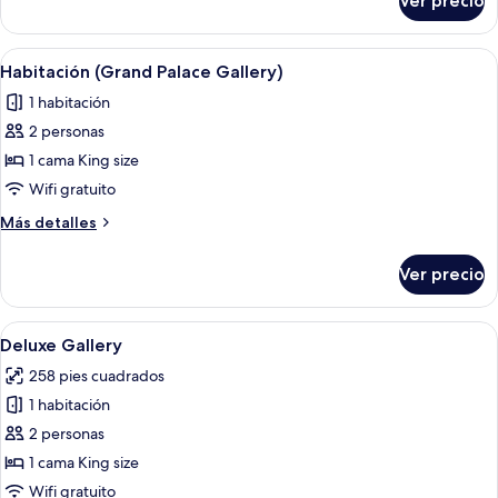
Ver precio
Deluxe
Gallery
with
Abrir
Un dormitorio moderno con cama, balcón
3
Balcony
Habitación (Grand Palace Gallery)
todas
1 habitación
las
2 personas
fotos
de
1 cama King size
Habitación
Wifi gratuito
(Grand
Más
Más detalles
Palace
detalles
Gallery)
sobre
Ver precio
Habitación
(Grand
Palace
Abrir
Un dormitorio con una cama grande, un 
13
Gallery)
Deluxe Gallery
todas
258 pies cuadrados
las
1 habitación
fotos
de
2 personas
Deluxe
1 cama King size
Gallery
Wifi gratuito