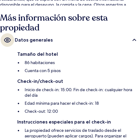
disponible para el desayuno, la comida y la cena. Otros aspectos a
destacar de este hotel de lujo son su bar o lounge y su snack bar o deli.
Más información sobre esta
A otros visitantes les encantan las amenidades y características como el
personal amable y el estado general de la propiedad. Hay opciones de
propiedad
transporte público a una corta distancia a pie: Estación de metro Duomo
queda a unos pasos y Cordusio M1 Tram Stop está a 2 minutos.
Datos generales
Tamaño del hotel
86 habitaciones
Cuenta con 5 pisos
Check-in/check-out
Inicio de check-in: 15:00. Fin de check-in: cualquier hora
del día
Edad mínima para hacer el check-in: 18
Check-out: 12:00
Instrucciones especiales para el check-in
La propiedad ofrece servicios de traslado desde el
aeropuerto (pueden aplicar cargos). Para organizar el