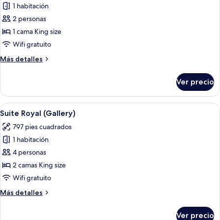
1 habitación
fotos
de
2 personas
Suite
1 cama King size
(Master)
Wifi gratuito
Más
Más detalles
detalles
sobre
Ver precio
Suite
(Master)
Abrir
Un dormitorio amplio con una cama gra
6
Suite Royal (Gallery)
todas
797 pies cuadrados
las
1 habitación
fotos
de
4 personas
Suite
2 camas King size
Royal
Wifi gratuito
(Gallery)
Más
Más detalles
detalles
sobre
Ver precio
Suite