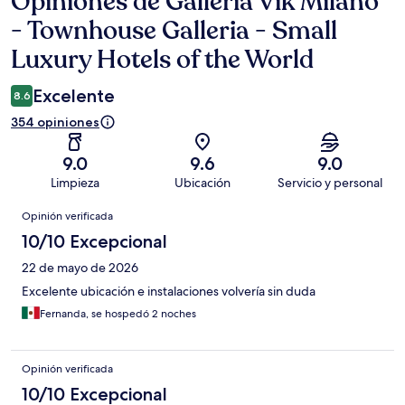
Opiniones de Galleria Vik Milano
- Townhouse Galleria - Small
Luxury Hotels of the World
Excelente
8.6
354 opiniones
9.0
9.6
9.0
Limpieza
Ubicación
Servicio y personal
Opiniones
Opinión verificada
10/10 Excepcional
22 de mayo de 2026
Excelente ubicación e instalaciones volvería sin duda
Fernanda, se hospedó 2 noches
Opinión verificada
10/10 Excepcional