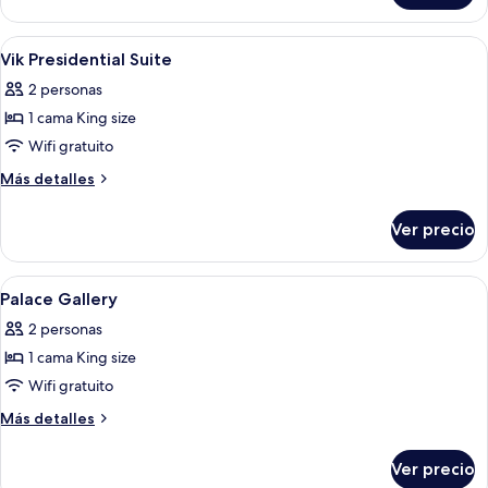
Royal
(Gallery)
Abrir
Ropa de cama de alta calidad, edredó
5
Vik Presidential Suite
todas
2 personas
las
1 cama King size
fotos
de
Wifi gratuito
Vik
Más
Más detalles
Presidential
detalles
sobre
Suite
Ver precio
Vik
Presidential
Suite
Abrir
Ropa de cama de alta calidad, edredó
13
Palace Gallery
todas
2 personas
las
1 cama King size
fotos
de
Wifi gratuito
Palace
Más
Más detalles
Gallery
detalles
sobre
Ver precio
Palace