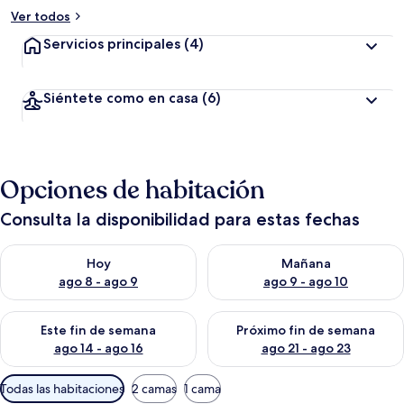
Ver todos
Servicios principales
(4)
Siéntete como en casa
(6)
Opciones de habitación
Consulta la disponibilidad para estas fechas
Consulta la disponibilidad para hoy ago 8 - ago 9
Consulta la disponibilidad pa
Hoy
Mañana
ago 8 - ago 9
ago 9 - ago 10
Consulta la disponibilidad para este fin de semana ago 14 - ag
Consulta la disponibilidad pa
Este fin de semana
Próximo fin de semana
ago 14 - ago 16
ago 21 - ago 23
Filtros
Todas las habitaciones
2 camas
1 cama
disponibles