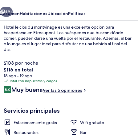
du
erior
Siguiente
montvinage
49+
Resumen
Habitaciones
Ubicación
Políticas
Hotel le clos du montvinage es una excelente opción para
hospedarse en Etreaupont. Los huéspedes que buscan dónde
comer, pueden darse una vuelta por el restaurante. Además, el bar
o lounge es el lugar ideal para disfrutar de una bebida al final del
día.
$103 por noche
El
$116 en total
precio
18 ago - 19 ago
Exterior
total
Total con impuestos y cargos
es
Opiniones
Muy buena
8.0
Ver las 5 opiniones
de
8.0 de 10,
$116
Servicios principales
Estacionamiento gratis
Wifi gratuito
Restaurantes
Bar