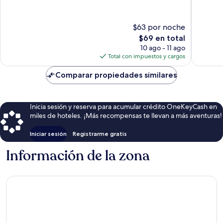
10,
10,
Excelente,
Bueno,
131
36
$63 por noche
opiniones
opinion
El
$69 en total
precio
10 ago - 11 ago
actual
Total con impuestos y cargos
es
de
Comparar propiedades similares
$69
Inicia sesión y reserva para acumular crédito OneKeyCash en
miles de hoteles. ¡Más recompensas te llevan a más aventuras!
Iniciar sesión
Registrarme gratis
Información de la zona