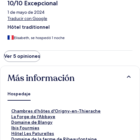
10/10 Excepcional
1 de mayo de 2024
Traducir con Google
Hôtel traditionnel
Elisabeth, se hospedó 1 noche
Ver 5 opiniones
Más información
Hospedaje
E
Chambres d’hôtes d'Origny-en-Thierache
n
E
La Forge de l'Abbaye
l
n
E
Domaine de Blangy
a
l
n
E
Ibis Fourmies
c
a
l
n
E
Hôtel Les Paturelles
e
c
a
l
n
E
Domaine de la ferme de Ribeaufontaine