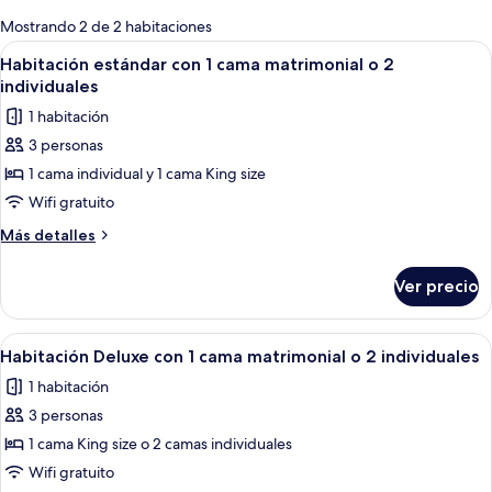
para
Mostrando 2 de 2 habitaciones
las
Abrir
Una habitación con cama, escritorio, si
17
Habitación estándar con 1 cama matrimonial o 2
habitaciones
todas
individuales
las
1 habitación
fotos
3 personas
de
1 cama individual y 1 cama King size
Habitación
estándar
Wifi gratuito
con
Más
Más detalles
1
detalles
sobre
cama
Ver precio
Habitación
matrimonial
estándar
o
con
Abrir
Una habitación de hotel con dos camas
8
2
1
Habitación Deluxe con 1 cama matrimonial o 2 individuales
todas
cama
individuales
1 habitación
matrimonial
las
o
3 personas
fotos
2
de
1 cama King size o 2 camas individuales
individuales
Habitación
Wifi gratuito