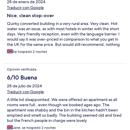
28 de enero de 2024
Traducir con Google
Nice, clean stop-over
Quirky converted building in a very rural area. Very clean. Hot
water was an issue, as with most hotels in winter with the short
days. Very friendly reception, even with the language barrier. I
would say it was over-priced in comparison to what you get in
the UK for the same price. But would still recommend, nothing
really bad to say about the place. Served it’s purpose for us, bed
Se hospedó 2 noches
and shower while touring.
Opinión verificada
6/10 Buena
28 de julio de 2024
Traducir con Google
A little bit disappointed. We were offered an apartment as all
rooms were full...even though we booked ages ago. The
apartment was shabby and the bin in the kitchen hadn't been
emptied and smelt so badly. The building seemed old and tired
but the French people in charge were lovely.
Jane, se hospedó 2 noches