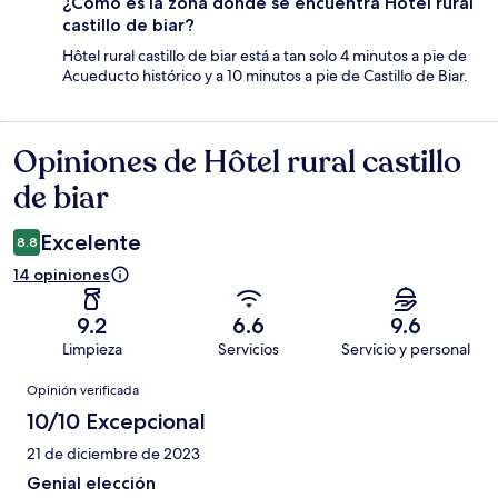
¿Cómo es la zona donde se encuentra Hôtel rural
castillo de biar?
Hôtel rural castillo de biar está a tan solo 4 minutos a pie de
Acueducto histórico y a 10 minutos a pie de Castillo de Biar.
Opiniones de Hôtel rural castillo
Opiniones
de biar
Excelente
8.8
14 opiniones
9.2
6.6
9.6
Limpieza
Servicios
Servicio y personal
Opiniones
Opinión verificada
10/10 Excepcional
21 de diciembre de 2023
Genial elección