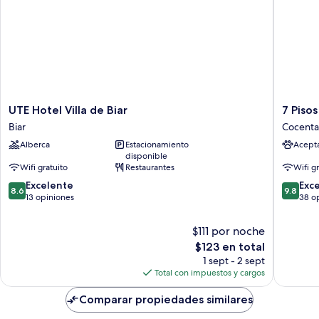
UTE
7
UTE Hotel Villa de Biar
7 Piso
Hotel
Pisos
Biar
Cocenta
Villa
Casa
Alberca
Estacionamiento
Acept
de
Rural
disponible
Biar
de
Wifi gratuito
Restaurantes
Wifi g
Biar
Pueblo
8.6
9.8
Excelente
Cocenta
Exc
8.6
9.8
de
de
13 opiniones
38 o
10,
10,
Excelente,
Excepcio
$111 por noche
13
38
El
$123 en total
opiniones
opinion
precio
1 sept - 2 sept
actual
Total con impuestos y cargos
es
de
Comparar propiedades similares
$123