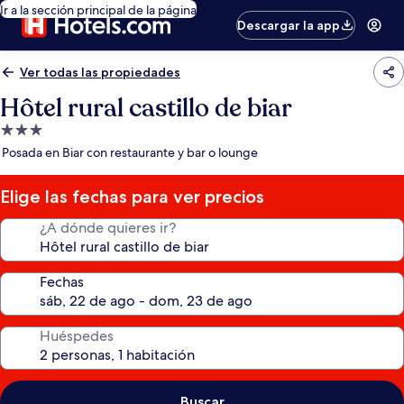
Ir a la sección principal de la página
Descargar la app
Ver todas las propiedades
Hôtel rural castillo de biar
Propiedad
de
Posada en Biar con restaurante y bar o lounge
3.0
estrellas
Elige las fechas para ver precios
¿A dónde quieres ir?
Fechas
Huéspedes
Buscar