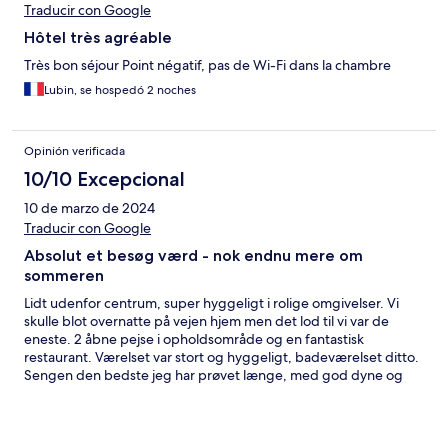
Traducir con Google
Hôtel très agréable
Très bon séjour Point négatif, pas de Wi-Fi dans la chambre
Lubin, se hospedó 2 noches
Opinión verificada
10/10 Excepcional
10 de marzo de 2024
Traducir con Google
Absolut et besøg værd - nok endnu mere om
sommeren
Lidt udenfor centrum, super hyggeligt i rolige omgivelser. Vi
skulle blot overnatte på vejen hjem men det lod til vi var de
eneste. 2 åbne pejse i opholdsområde og en fantastisk
restaurant. Værelset var stort og hyggeligt, badeværelset ditto.
Sengen den bedste jeg har prøvet længe, med god dyne og
gode puder!