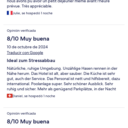
nous avons pu avoir un petit déjeuner même avant l'heure
prévue. Très appréciable.
Julie, se hospedó 1 noche
Opinión verificada
8/10 Muy buena
10 de octubre de 2024
Traducir con Google
Ideal zum Stressabbau
Nätürliche, ruhige Umgebung. Unzählige Hasen rennen in der
Nähe herum. Das Hotel ist alt, aber sauber. Die Küche ist sehr
gut, auch der Service. Das Personal ist nett und hilfsbereit, dazu
international. Poolanlage super. Sehr schöner Ausblick. Sehr
ruhig und sicher. Mehr als genügend Parkplätze, in der Nacht
geschlossen. Schöne, interessante Altstadt mit einer Burg, in 20
Daniel, se hospedó 1 noche
Gehminuten, auch ein altes Wasserviadukt. Olivenplatagen.
Ideal zum Stressabbau.
Opinión verificada
8/10 Muy buena