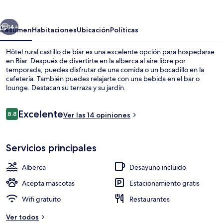
castillo
de
erior
Siguiente
biar
14+
Resumen
Habitaciones
Ubicación
Políticas
Hôtel rural castillo de biar es una excelente opción para hospedarse
en Biar. Después de divertirte en la alberca al aire libre por
temporada, puedes disfrutar de una comida o un bocadillo en la
cafetería. También puedes relajarte con una bebida en el bar o
lounge. Destacan su terraza y su jardín.
Opiniones
Excelente
8.8
Ver las 14 opiniones
8.8 de 10,
Recepción
Servicios principales
Alberca
Desayuno incluido
Acepta mascotas
Estacionamiento gratis
Wifi gratuito
Restaurantes
Ver todos