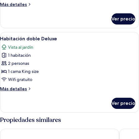
Deluxe
Más
Más detalles
detalles
sobre
Ver precio
Habitación
cuádruple
Deluxe
Abrir
Un dormitorio con techo de madera, u
1
Habitación doble Deluxe
todas
Vista al jardín
las
1 habitación
fotos
de
2 personas
Habitación
1 cama King size
doble
Wifi gratuito
Deluxe
Más
Más detalles
detalles
sobre
Ver precio
Habitación
doble
Deluxe
Propiedades similares
UTE Hotel Villa de Biar
7 Pisos 