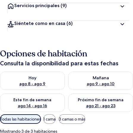
Servicios principales
(9)
Siéntete como en casa
(6)
Opciones de habitación
Consulta la disponibilidad para estas fechas
Consulta la disponibilidad para hoy ago 8 - ago 9
Consulta la disponibilidad pa
Hoy
Mañana
ago 8 - ago 9
ago 9 - ago 10
Consulta la disponibilidad para este fin de semana ago 14 - ag
Consulta la disponibilidad pa
Este fin de semana
Próximo fin de semana
ago 14 - ago 16
ago 21 - ago 23
Filtros
Todas las habitaciones
1 cama
3 camas o más
disponibles
para
Mostrando 3 de 3 habitaciones