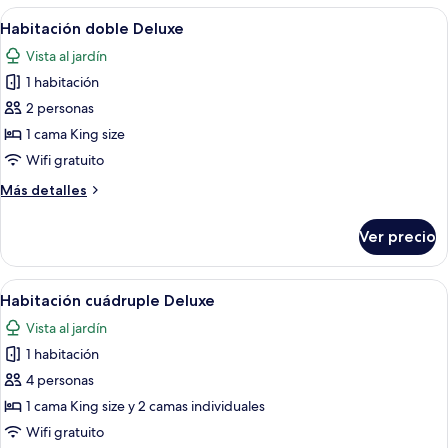
las
Abrir
Un dormitorio con techo de madera, u
4
Habitación doble Deluxe
habitaciones
todas
Vista al jardín
las
1 habitación
fotos
de
2 personas
Habitación
1 cama King size
doble
Wifi gratuito
Deluxe
Más
Más detalles
detalles
sobre
Ver precio
Habitación
doble
Deluxe
Abrir
Un dormitorio con cama, almohadas, u
1
Habitación cuádruple Deluxe
todas
Vista al jardín
las
1 habitación
fotos
de
4 personas
Habitación
1 cama King size y 2 camas individuales
cuádruple
Wifi gratuito