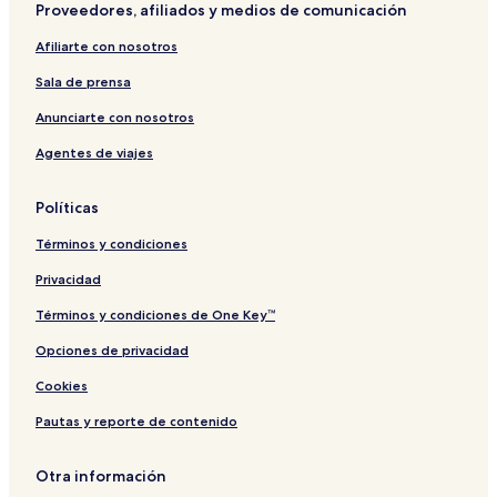
Proveedores, afiliados y medios de comunicación
a
n
v
n
i
n
t
a
e
l
Afiliarte con nosotros
g
i
d
l
l
e
n
o
l
o
Sala de prensa
P
r
e
e
a
s
Anunciarte con nosotros
t
Agentes de viajes
r
e
r
Políticas
,
S
Términos y condiciones
p
a
Privacidad
i
n
Términos y condiciones de One Key™
Opciones de privacidad
Cookies
Pautas y reporte de contenido
Otra información