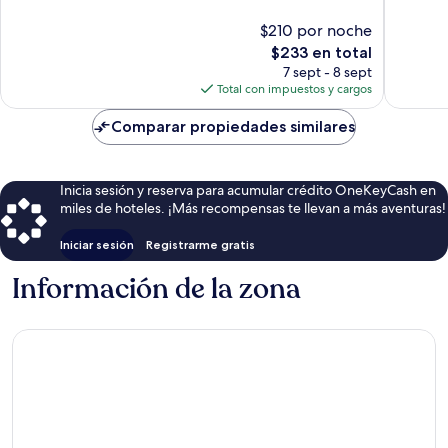
Magnífico,
Magnífi
$210 por noche
1,008
1,009
opiniones
El
opinion
$233 en total
precio
7 sept - 8 sept
actual
Total con impuestos y cargos
es
de
Comparar propiedades similares
$233
Inicia sesión y reserva para acumular crédito OneKeyCash en
miles de hoteles. ¡Más recompensas te llevan a más aventuras!
Iniciar sesión
Registrarme gratis
Información de la zona