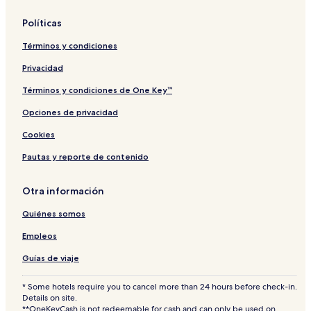
a
u
S
l
i
2
d
l
n
u
o
L
B
g
Políticas
l
V
n
o
i
R
e
e
a
V
r
f
/
Términos y condiciones
y
l
a
U
t
2
l
l
n
s
b
Privacidad
e
l
i
a
y
e
t
t
Términos y condiciones de One Key™
y
!
h
Opciones de privacidad
,
C
Cookies
e
n
Pautas y reporte de contenido
t
r
a
Otra información
l
Quiénes somos
l
y
Empleos
L
o
Guías de viaje
c
a
* Some hotels require you to cancel more than 24 hours before check-in.
t
Details on site.
e
**OneKeyCash is not redeemable for cash and can only be used on