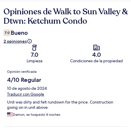
Opiniones de Walk to Sun Valley &
Opiniones
Dtwn: Ketchum Condo
Bueno
7.0
2 opiniones
7.0
4.0
Limpieza
Condiciones de la propiedad
Opiniones
Opinión verificada
4/10 Regular
10 de agosto de 2024
Traducir con Google
Unit was dirty and felt rundown for the price. Construction
going on in unit above.
Damon, se hospedó 4 noches