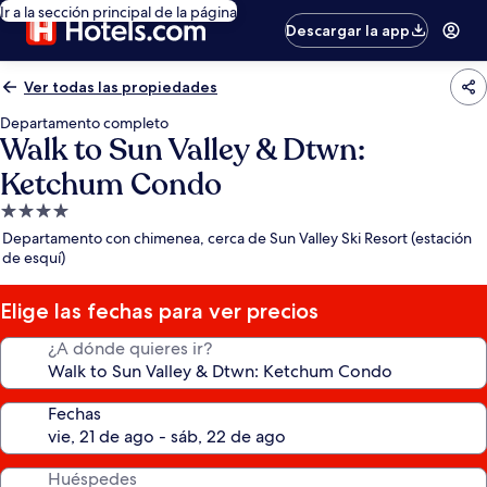
Ir a la sección principal de la página
Descargar la app
Ver todas las propiedades
Departamento completo
Walk to Sun Valley & Dtwn:
Ketchum Condo
Propiedad
de
Departamento con chimenea, cerca de Sun Valley Ski Resort (estación
4.0
de esquí)
estrellas
Elige las fechas para ver precios
¿A dónde quieres ir?
Fechas
Huéspedes