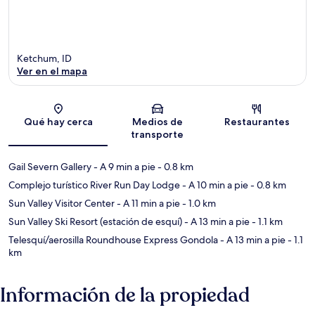
Ketchum, ID
Ver en el mapa
Sección del mapa
Qué hay cerca
Medios de
Restaurantes
transporte
Gail Severn Gallery
- A 9 min a pie
- 0.8 km
Complejo turístico River Run Day Lodge
- A 10 min a pie
- 0.8 km
Sun Valley Visitor Center
- A 11 min a pie
- 1.0 km
Sun Valley Ski Resort (estación de esquí)
- A 13 min a pie
- 1.1 km
Telesquí/aerosilla Roundhouse Express Gondola
- A 13 min a pie
- 1.1
km
Información de la propiedad