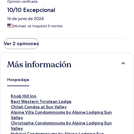
Opinión verificada
10/10 Excepcional
16 de junio de 2024
Michael, se hospedó 5 noches
Ver 2 opiniones
Más información
Hospedaje
E
Knob Hill Inn
n
E
Best Western Tyrolean Lodge
l
n
E
Chilali Condos at Sun Valley
a
l
n
E
Alpine Villa Condominiums by Alpine Lodging Sun
c
a
l
n
Valley
e
c
a
l
E
Christophe Condominiums by Alpine Lodging Sun
p
e
c
a
n
Valley
a
p
e
c
l
E
Habitat Condominiums by Alpine Lodging Sun