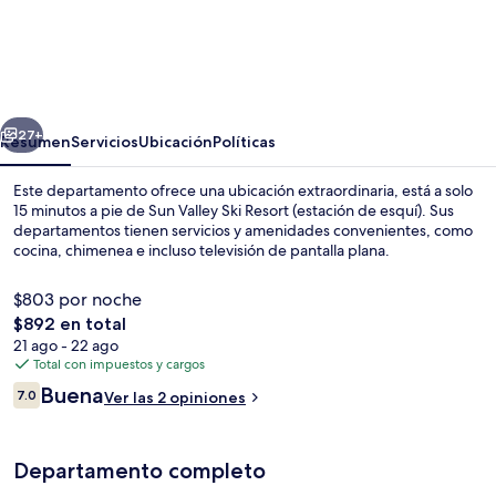
Walk
to
Sun
Valley
erior
Siguiente
&
27+
Resumen
Servicios
Ubicación
Políticas
Dtwn:
Este departamento ofrece una ubicación extraordinaria, está a solo
Ketchum
15 minutos a pie de Sun Valley Ski Resort (estación de esquí). Sus
departamentos tienen servicios y amenidades convenientes, como
Condo
cocina, chimenea e incluso televisión de pantalla plana.
$803 por noche
El
$892 en total
precio
21 ago - 22 ago
total
Total con impuestos y cargos
Interior
es
Opiniones
Buena
7.0
Ver las 2 opiniones
de
7.0 de 10,
$892
Departamento completo