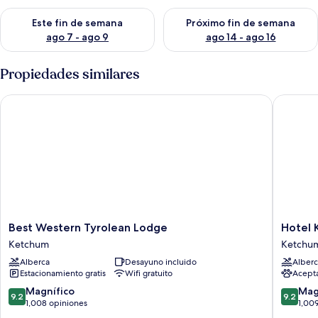
Consulta la disponibilidad para este fin de semana ago 7 - ag
Consulta la disponibilidad par
Este fin de semana
Próximo fin de semana
ago 7 - ago 9
ago 14 - ago 16
Propiedades similares
Best Western Tyrolean Lodge
Hotel K
Best
Hotel
Best Western Tyrolean Lodge
Hotel
Western
Ketchu
Ketchum
Ketchu
Tyrolean
Ketchu
Alberca
Desayuno incluido
Alberc
Lodge
Estacionamiento gratis
Wifi gratuito
Acept
Ketchum
9.2
9.2
Magnífico
Mag
9.2
9.2
de
de
1,008 opiniones
1,00
10,
10,