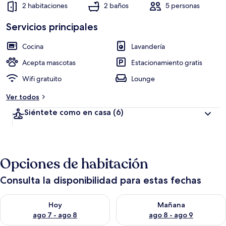
2 habitaciones
2 baños
5 personas
Servicios principales
Cocina
Lavandería
Acepta mascotas
Estacionamiento gratis
Wifi gratuito
Lounge
Ver todos
Siéntete como en casa
(6)
Opciones de habitación
Consulta la disponibilidad para estas fechas
Consulta la disponibilidad para hoy ago 7 - ago 8
Consulta la disponibilidad pa
Hoy
Mañana
ago 7 - ago 8
ago 8 - ago 9