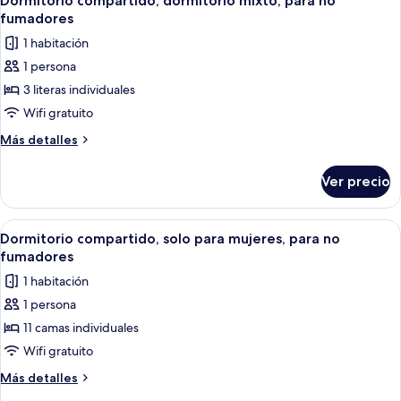
Dormitorio compartido, dormitorio mixto, para no
todas
hombres,
fumadores
para
las
1 habitación
no
fotos
fumadores
1 persona
de
3 literas individuales
Dormitorio
compartido,
Wifi gratuito
dormitorio
Más
Más detalles
mixto,
detalles
sobre
para
Ver precio
Dormitorio
no
compartido,
fumadores
dormitorio
Abrir
Un dormitorio moderno con cabecera d
2
mixto,
Dormitorio compartido, solo para mujeres, para no
todas
para
fumadores
no
las
1 habitación
fumadores
fotos
1 persona
de
11 camas individuales
Dormitorio
compartido,
Wifi gratuito
solo
Más
Más detalles
para
detalles