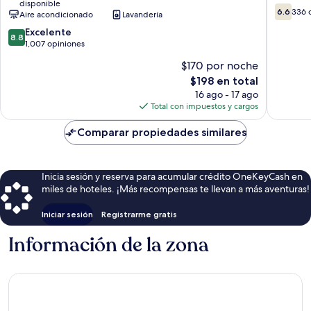
disponible
Bay
Village
6.6
6.6
336 
Aire acondicionado
Lavandería
Village
de
8.8
Excelente
10,
8.8
de
1,007 opiniones
336
10,
opinion
$170 por noche
Excelente,
El
$198 en total
1,007
precio
opiniones
16 ago - 17 ago
actual
Total con impuestos y cargos
es
de
Comparar propiedades similares
$198
Inicia sesión y reserva para acumular crédito OneKeyCash en
miles de hoteles. ¡Más recompensas te llevan a más aventuras!
Iniciar sesión
Registrarme gratis
Información de la zona