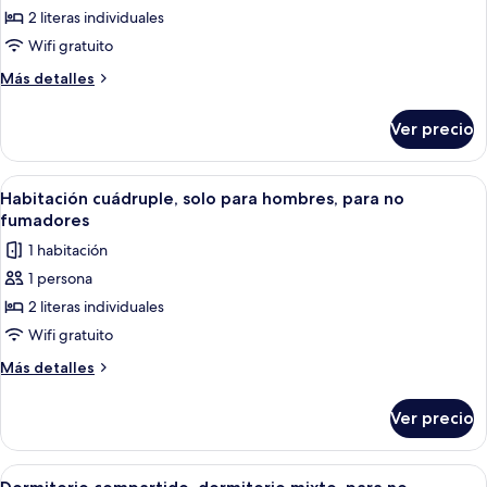
2 literas individuales
Habitación
cuádruple,
Wifi gratuito
solo
Más
Más detalles
para
detalles
sobre
mujeres,
Ver precio
Habitación
para
cuádruple,
no
solo
Abrir
Una habitación moderna de varios nive
2
fumadores
para
Habitación cuádruple, solo para hombres, para no
todas
mujeres,
fumadores
para
las
1 habitación
no
fotos
fumadores
1 persona
de
2 literas individuales
Habitación
cuádruple,
Wifi gratuito
solo
Más
Más detalles
para
detalles
sobre
hombres,
Ver precio
Habitación
para
cuádruple,
no
solo
Abrir
Un dormitorio moderno con cabecera d
2
fumadores
para