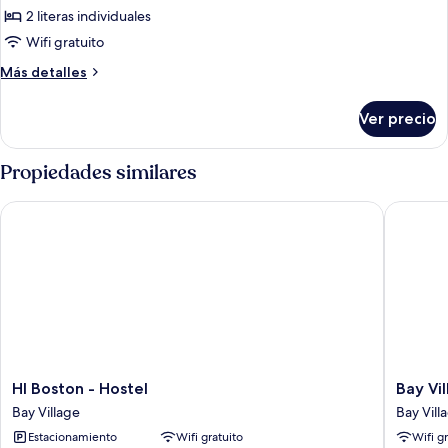
de
2 literas individuales
Habitación
Wifi gratuito
cuádruple,
Más
Más detalles
varias
detalles
camas,
sobre
Ver precio
Habitación
para
cuádruple,
no
varias
Propiedades similares
fumadores
camas,
para
HI Boston - Hostel
Bay Villa
no
fumadores
HI
Bay
HI Boston - Hostel
Bay Vil
Boston
Village
Bay Village
Bay Vill
-
Suites
Estacionamiento
Wifi gratuito
Wifi g
Hostel
Bay