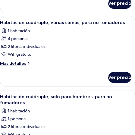
camas,
Ver precio
Habitación
para
cuádruple,
no
varias
Abrir
Habitación con literas, paredes de mad
fumadores
2
camas,
Habitación cuádruple, varias camas, para no fumadores
todas
para
1 habitación
no
las
fumadores
4 personas
fotos
de
2 literas individuales
Habitación
Wifi gratuito
cuádruple,
Más
Más detalles
varias
detalles
camas,
sobre
Ver precio
Habitación
para
cuádruple,
no
varias
Abrir
Una habitación con tres literas de m
fumadores
6
camas,
Habitación cuádruple, solo para hombres, para no
todas
para
fumadores
no
las
1 habitación
fumadores
fotos
1 persona
de
2 literas individuales
Habitación
cuádruple,
Wifi gratuito