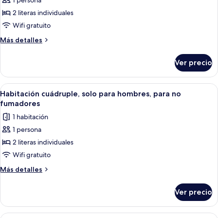
1 persona
fotos
de
2 literas individuales
Habitación
Wifi gratuito
cuádruple,
Más
Más detalles
dormitorio
detalles
mixto,
sobre
Ver precio
Habitación
para
cuádruple,
no
dormitorio
Abrir
Una habitación moderna de varios nive
fumadores
2
mixto,
Habitación cuádruple, solo para hombres, para no
todas
para
fumadores
no
las
1 habitación
fumadores
fotos
1 persona
de
2 literas individuales
Habitación
cuádruple,
Wifi gratuito
solo
Más
Más detalles
para
detalles
sobre
hombres,
Ver precio
Habitación
para
cuádruple,
no
solo
Abrir
Una habitación moderna de varios nive