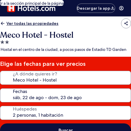
Ir a la sección principal de la página
Descargar la app
Ver todas las propiedades
Meco Hotel - Hostel
Propiedad
de
Hostal en el centro de la ciudad, a pocos pasos de Estadio TD Garden
2.0
estrellas
Elige las fechas para ver precios
¿A dónde quieres ir?
Fechas
Huéspedes
Buscar