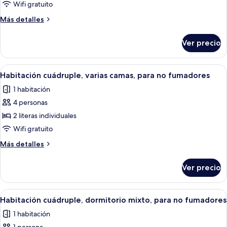
Habitación
Wifi gratuito
cuádruple,
Más
Más detalles
varias
detalles
camas,
sobre
Ver precio
Habitación
para
cuádruple,
no
varias
Abrir
Habitación con literas, paredes de mad
fumadores
2
camas,
Habitación cuádruple, varias camas, para no fumadores
todas
para
1 habitación
no
las
fumadores
4 personas
fotos
de
2 literas individuales
Habitación
Wifi gratuito
cuádruple,
Más
Más detalles
varias
detalles
camas,
sobre
Ver precio
Habitación
para
cuádruple,
no
varias
Abrir
Una habitación moderna de varios nive
fumadores
2
camas,
Habitación cuádruple, dormitorio mixto, para no fumadores
todas
para
1 habitación
no
las
fumadores