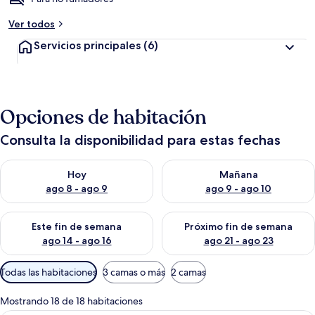
Ver todos
Servicios principales
(6)
Opciones de habitación
Consulta la disponibilidad para estas fechas
Consulta la disponibilidad para hoy ago 8 - ago 9
Consulta la disponibilidad pa
Hoy
Mañana
ago 8 - ago 9
ago 9 - ago 10
Consulta la disponibilidad para este fin de semana ago 14 - ag
Consulta la disponibilidad pa
Este fin de semana
Próximo fin de semana
ago 14 - ago 16
ago 21 - ago 23
Filtros
Todas las habitaciones
3 camas o más
2 camas
disponibles
para
Mostrando 18 de 18 habitaciones
las