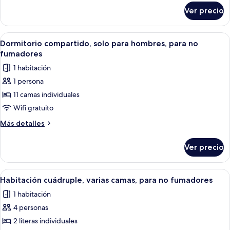
sobre
mujeres,
Ver precio
Dormitorio
para
compartido,
no
solo
Abrir
Un dormitorio moderno con cabecera d
2
fumadores
para
Dormitorio compartido, solo para hombres, para no
todas
mujeres,
fumadores
para
las
1 habitación
no
fotos
fumadores
1 persona
de
11 camas individuales
Dormitorio
compartido,
Wifi gratuito
solo
Más
Más detalles
para
detalles
sobre
hombres,
Ver precio
Dormitorio
para
compartido,
no
solo
Abrir
Una habitación moderna de varios nive
2
fumadores
para
Habitación cuádruple, varias camas, para no fumadores
todas
hombres,
1 habitación
para
las
no
4 personas
fotos
fumadores
de
2 literas individuales