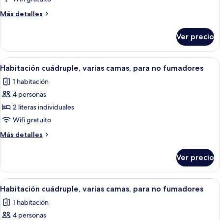
solo
Más
Más detalles
para
detalles
sobre
hombres,
Ver precio
Habitación
para
cuádruple,
no
solo
Abrir
Una habitación moderna de varios nive
2
fumadores
para
Habitación cuádruple, varias camas, para no fumadores
todas
hombres,
1 habitación
para
las
no
4 personas
fotos
fumadores
de
2 literas individuales
Habitación
Wifi gratuito
cuádruple,
Más
Más detalles
varias
detalles
camas,
sobre
Ver precio
Habitación
para
cuádruple,
no
varias
Abrir
Habitación con literas, paredes de mad
fumadores
2
camas,
Habitación cuádruple, varias camas, para no fumadores
todas
para
1 habitación
no
las
fumadores
4 personas
fotos