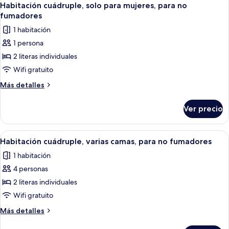
2
fumadores
para
Habitación cuádruple, solo para mujeres, para no
todas
hombres,
fumadores
para
las
1 habitación
no
fotos
fumadores
1 persona
de
2 literas individuales
Habitación
cuádruple,
Wifi gratuito
solo
Más
Más detalles
para
detalles
sobre
mujeres,
Ver precio
Habitación
para
cuádruple,
no
solo
Abrir
Habitación con literas, paredes de mad
2
fumadores
para
Habitación cuádruple, varias camas, para no fumadores
todas
mujeres,
1 habitación
para
las
no
4 personas
fotos
fumadores
de
2 literas individuales
Habitación
Wifi gratuito
cuádruple,
Más
Más detalles
varias
detalles
sobre