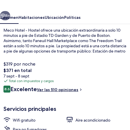
-
Hostel
erior
Siguiente
15+
Resumen
Habitaciones
Ubicación
Políticas
Meco Hotel - Hostel ofrece una ubicación extraordinaria a solo 10
minutos a pie de Estadio TD Garden y de Puerto de Boston.
Asimismo, tanto Faneuil Hall Marketplace como The Freedom Trail
están a solo 10 minutos a pie. La propiedad está a una corta distancia
a pie de algunas opciones de transporte público: Estación de metro
Haymarket está a 5 minutos y Estación de metro Bowdoin está a 6
minutos.
$319 por noche
El
$371 en total
precio
7 sept - 8 sept
Sala de juegos
total
Total con impuestos y cargos
es
Opiniones
Excelente
8.6
Ver las 510 opiniones
de
8.6 de 10,
$371
Servicios principales
Wifi gratuito
Aire acondicionado
Para no fumadores