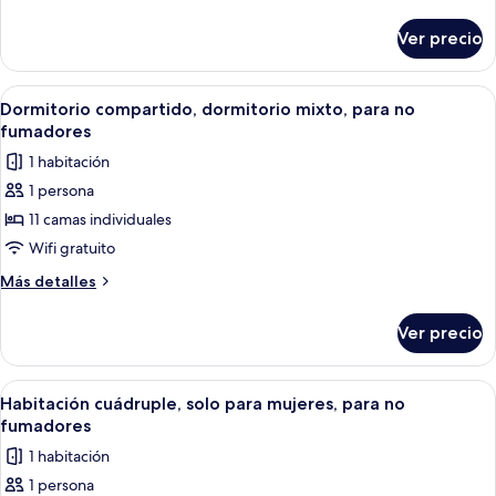
para
detalles
sobre
hombres,
Ver precio
Dormitorio
para
compartido,
no
solo
Abrir
Habitación con literas, paredes de mad
2
fumadores
para
Dormitorio compartido, dormitorio mixto, para no
todas
hombres,
fumadores
para
las
1 habitación
no
fotos
fumadores
1 persona
de
11 camas individuales
Dormitorio
compartido,
Wifi gratuito
dormitorio
Más
Más detalles
mixto,
detalles
sobre
para
Ver precio
Dormitorio
no
compartido,
fumadores
dormitorio
Abrir
Una habitación moderna de varios nive
2
mixto,
Habitación cuádruple, solo para mujeres, para no
todas
para
fumadores
no
las
1 habitación
fumadores
fotos
1 persona
de