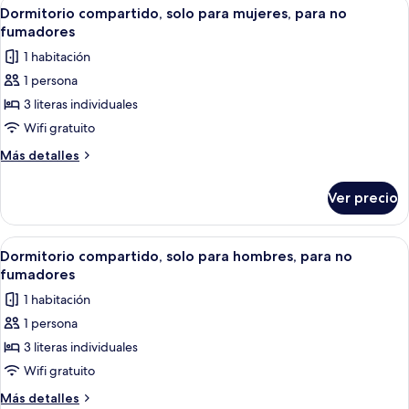
Abrir
Habitación con literas, paredes de mad
2
Dormitorio compartido, solo para mujeres, para no
habitaciones
todas
fumadores
las
1 habitación
fotos
1 persona
de
3 literas individuales
Dormitorio
compartido,
Wifi gratuito
solo
Más
Más detalles
para
detalles
sobre
mujeres,
Ver precio
Dormitorio
para
compartido,
no
solo
Abrir
Habitación con literas, paredes de mad
2
fumadores
para
Dormitorio compartido, solo para hombres, para no
todas
mujeres,
fumadores
para
las
1 habitación
no
fotos
fumadores
1 persona
de
3 literas individuales
Dormitorio
compartido,
Wifi gratuito
solo
Más
Más detalles