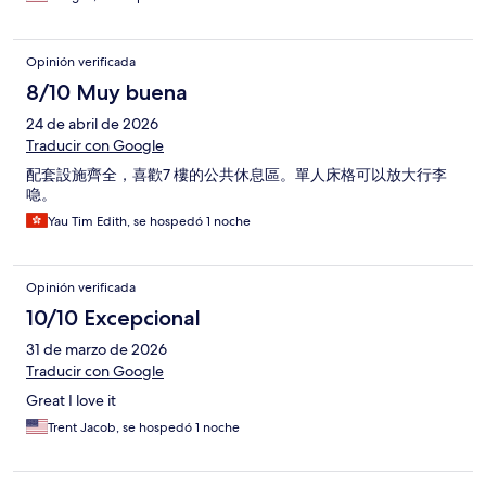
Opinión verificada
8/10 Muy buena
24 de abril de 2026
Traducir con Google
配套設施齊全，喜歡7 樓的公共休息區。單人床格可以放大行李
喼。
Yau Tim Edith, se hospedó 1 noche
Opinión verificada
10/10 Excepcional
31 de marzo de 2026
Traducir con Google
Great I love it
Trent Jacob, se hospedó 1 noche