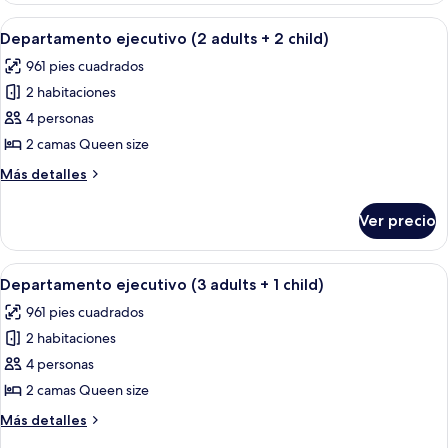
1
(2
Abrir
Un dormitorio moderno con una cama 
child)
8
adults
Departamento ejecutivo (2 adults + 2 child)
todas
+
961 pies cuadrados
1
las
child)
2 habitaciones
fotos
de
4 personas
Departamento
2 camas Queen size
ejecutivo
Más
Más detalles
(2
detalles
adults
sobre
Ver precio
Departamento
+
ejecutivo
2
(2
Abrir
Un dormitorio moderno con una cama 
child)
8
adults
Departamento ejecutivo (3 adults + 1 child)
todas
+
961 pies cuadrados
2
las
child)
2 habitaciones
fotos
de
4 personas
Departamento
2 camas Queen size
ejecutivo
Más
Más detalles
(3
detalles