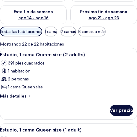
s
Consulta la disponibilidad para este fin de semana ago 14 - ag
Consulta la disponibilidad pa
Este fin de semana
Próximo fin de semana
ago 14 - ago 16
ago 21 - ago 23
Filtros
Todas las habitaciones
1 cama
2 camas
3 camas o más
disponibles
para
Mostrando 22 de 22 habitaciones
las
Abrir
Habitación de hotel con pared de ladr
10
Estudio, 1 cama Queen size (2 adults)
habitaciones
todas
391 pies cuadrados
las
1 habitación
fotos
de
2 personas
Estudio,
1 cama Queen size
1
Más
Más detalles
cama
detalles
Queen
sobre
Ver precio
Estudio,
size
1
(2
cama
Abrir
Una cocina moderna con pared de ladri
adults)
11
Queen
Estudio, 1 cama Queen size (1 adult)
todas
size