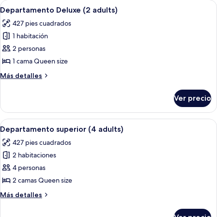
Abrir
Habitación de hotel moderna con kitc
adult
8
Queen
Departamento Deluxe (2 adults)
todas
size
+
427 pies cuadrados
(1
las
1
adult
1 habitación
fotos
child)
+
de
2 personas
1
Departamento
child)
1 cama Queen size
Deluxe
Más
Más detalles
(2
detalles
adults)
sobre
Ver precio
Departamento
Deluxe
(2
Abrir
Una habitación de hotel con una cama 
11
adults)
Departamento superior (4 adults)
todas
427 pies cuadrados
las
2 habitaciones
fotos
de
4 personas
Departamento
2 camas Queen size
superior
Más
Más detalles
(4
detalles
adults)
sobre