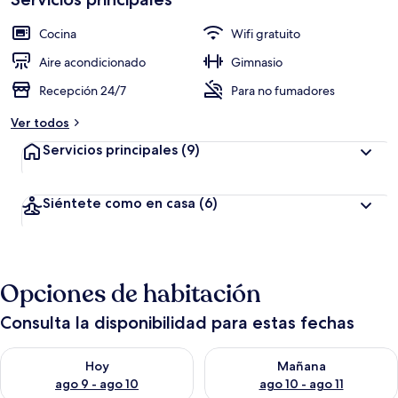
a
c
Cocina
Wifi gratuito
i
ó
Aire acondicionado
Gimnasio
n
Recepción 24/7
Para no fumadores
a
Ver todos
l
t
Servicios principales
(9)
a
d
Siéntete como en casa
(6)
e
l
o
s
Opciones de habitación
v
i
Consulta la disponibilidad para estas fechas
a
j
Consulta la disponibilidad para hoy ago 9 - ago 10
Consulta la disponibilidad par
e
Hoy
Mañana
r
ago 9 - ago 10
ago 10 - ago 11
o