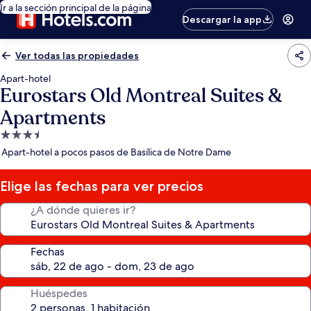
Ir a la sección principal de la página
Descargar la app
Ver todas las propiedades
Apart-hotel
Eurostars Old Montreal Suites &
Apartments
Propiedad
de
Apart-hotel a pocos pasos de Basílica de Notre Dame
3.5
estrellas
Elige las fechas para ver precios
¿A dónde quieres ir?
Fechas
Huéspedes