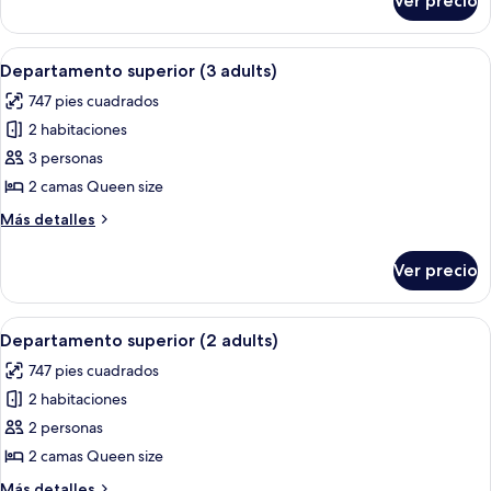
Ver precio
Departamento
superior
(4
Abrir
Una habitación de hotel con una cama 
11
adults)
Departamento superior (3 adults)
todas
747 pies cuadrados
las
2 habitaciones
fotos
de
3 personas
Departamento
2 camas Queen size
superior
Más
Más detalles
(3
detalles
adults)
sobre
Ver precio
Departamento
superior
(3
Abrir
Una habitación de hotel con una cama 
10
adults)
Departamento superior (2 adults)
todas
747 pies cuadrados
las
2 habitaciones
fotos
de
2 personas
Departamento
2 camas Queen size
superior
Más
Más detalles