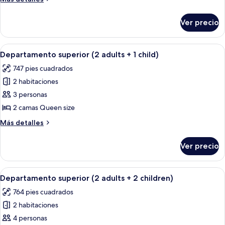
(2
detalles
adults)
sobre
Ver precio
Departamento
superior
(2
Abrir
Una habitación de hotel con una cama 
11
adults)
Departamento superior (2 adults + 1 child)
todas
747 pies cuadrados
las
2 habitaciones
fotos
de
3 personas
Departamento
2 camas Queen size
superior
Más
Más detalles
(2
detalles
adults
sobre
Ver precio
Departamento
+
superior
1
(2
Abrir
Una habitación de hotel con una cama 
child)
10
adults
Departamento superior (2 adults + 2 children)
todas
+
764 pies cuadrados
1
las
child)
2 habitaciones
fotos
de
4 personas