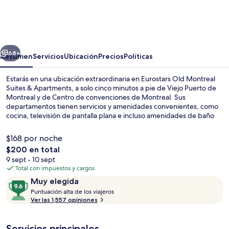
Old
Montreal
Suites
erior
Siguiente
&
68+
Resumen
Servicios
Ubicación
Precios
Políticas
Apartments
Estarás en una ubicación extraordinaria en Eurostars Old Montreal
Suites & Apartments, a solo cinco minutos a pie de Viejo Puerto de
Montreal y de Centro de convenciones de Montreal. Sus
departamentos tienen servicios y amenidades convenientes, como
cocina, televisión de pantalla plana e incluso amenidades de baño
de diseñador. A otros visitantes les encantan las amenidades y
características como el personal amable y la ubicación. La propiedad
$168 por noche
está a una corta distancia a pie de algunas opciones de transporte
El
$200 en total
público: Estación de metro de Square Victoria está a 7 minutos y
precio
9 sept - 10 sept
Estación de metro de Place d’Armes está a 9 minutos.
Vista frontal de la propiedad
total
Total con impuestos y cargos
es
Opiniones
9.6
Muy elegida
de
P
de
Puntuación alta de los viajeros
$200
u
Ver las 1,557 opiniones
10,
n
Muy
t
elegida
Servicios principales
u