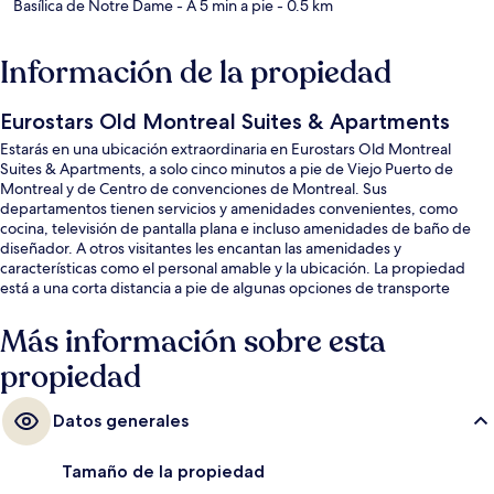
Basílica de Notre Dame
- A 5 min a pie
- 0.5 km
Información de la propiedad
Eurostars Old Montreal Suites & Apartments
Estarás en una ubicación extraordinaria en Eurostars Old Montreal
Suites & Apartments, a solo cinco minutos a pie de Viejo Puerto de
Montreal y de Centro de convenciones de Montreal. Sus
departamentos tienen servicios y amenidades convenientes, como
cocina, televisión de pantalla plana e incluso amenidades de baño de
diseñador. A otros visitantes les encantan las amenidades y
características como el personal amable y la ubicación. La propiedad
está a una corta distancia a pie de algunas opciones de transporte
público: Estación de metro de Square Victoria está a 7 minutos y
Estación de metro de Place d’Armes está a 9 minutos.
Más información sobre esta
propiedad
Datos generales
Tamaño de la propiedad