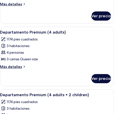
Premium
Más
Más detalles
(5
detalles
adults)
sobre
Ver precio
Departamento
Premium
(5
Abrir
Una habitación de hotel con una cama
13
adults)
Departamento Premium (4 adults)
todas
1174 pies cuadrados
las
3 habitaciones
fotos
de
4 personas
Departamento
3 camas Queen size
Premium
Más
Más detalles
(4
detalles
adults)
sobre
Ver precio
Departamento
Premium
(4
Abrir
Una habitación de hotel con una cama
13
adults)
Departamento Premium (4 adults + 2 children)
todas
1174 pies cuadrados
las
3 habitaciones
fotos