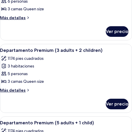
de
6 personas
Departamento
3 camas Queen size
Premium
Más
Más detalles
(4
detalles
adults
sobre
Ver precio
Departamento
+
Premium
2
(4
Abrir
Una habitación de hotel con una cama
children)
13
adults
Departamento Premium (3 adults + 2 children)
todas
+
1174 pies cuadrados
2
las
children)
3 habitaciones
fotos
de
5 personas
Departamento
3 camas Queen size
Premium
Más
Más detalles
(3
detalles
adults
sobre
Ver precio
Departamento
+
Premium
2
(3
Abrir
Una habitación de hotel con una cama
children)
13
adults
Departamento Premium (5 adults + 1 child)
todas
+
1174 pies cuadrados