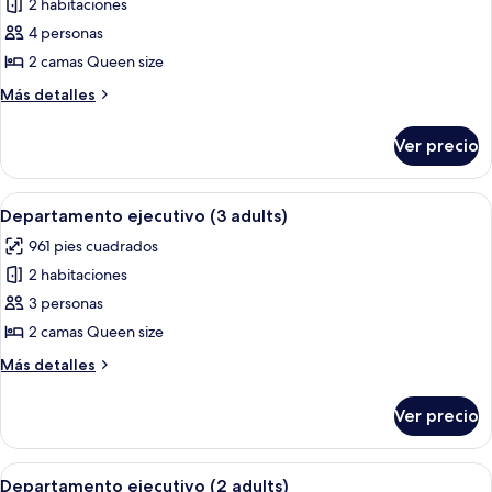
child)
2 habitaciones
fotos
de
4 personas
Departamento
2 camas Queen size
ejecutivo
Más
Más detalles
(4
detalles
adults)
sobre
Ver precio
Departamento
ejecutivo
(4
Abrir
Un dormitorio moderno con una cama 
8
adults)
Departamento ejecutivo (3 adults)
todas
961 pies cuadrados
las
2 habitaciones
fotos
de
3 personas
Departamento
2 camas Queen size
ejecutivo
Más
Más detalles
(3
detalles
adults)
sobre
Ver precio
Departamento
ejecutivo
(3
Abrir
Un dormitorio moderno con una cama 
8
adults)
Departamento ejecutivo (2 adults)