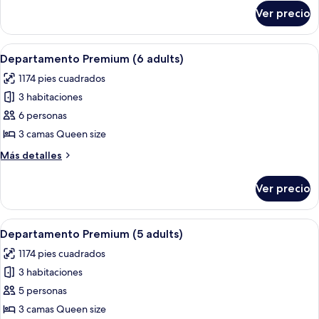
adults
sobre
Ver precio
Departamento
+
ejecutivo
1
(3
Abrir
Una habitación de hotel con una cama
child)
13
adults
Departamento Premium (6 adults)
todas
+
1174 pies cuadrados
1
las
child)
3 habitaciones
fotos
de
6 personas
Departamento
3 camas Queen size
Premium
Más
Más detalles
(6
detalles
adults)
sobre
Ver precio
Departamento
Premium
(6
Abrir
Una habitación de hotel con una cama
13
adults)
Departamento Premium (5 adults)
todas
1174 pies cuadrados
las
3 habitaciones
fotos
de
5 personas
Departamento
3 camas Queen size