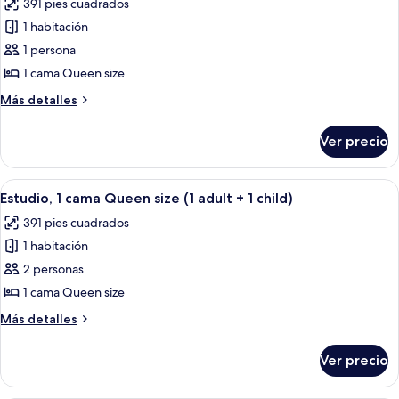
391 pies cuadrados
(2
las
adults)
1 habitación
fotos
de
1 persona
Estudio,
1 cama Queen size
1
Más
Más detalles
cama
detalles
Queen
sobre
Ver precio
Estudio,
size
1
(1
cama
Abrir
Habitación de hotel con pared de ladr
adult)
10
Queen
Estudio, 1 cama Queen size (1 adult + 1 child)
todas
size
391 pies cuadrados
(1
las
adult)
1 habitación
fotos
de
2 personas
Estudio,
1 cama Queen size
1
Más
Más detalles
cama
detalles
Queen
sobre
Ver precio
Estudio,
size
1
(1
cama