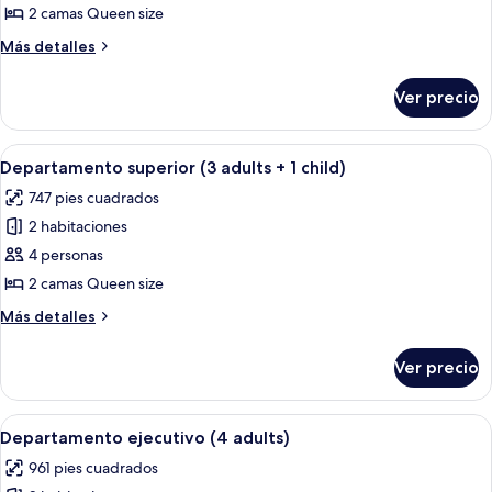
Departamento
2 camas Queen size
superior
Más
Más detalles
(2
detalles
adults
sobre
Ver precio
Departamento
+
superior
2
(2
Abrir
Una habitación de hotel con una cama 
children)
10
adults
Departamento superior (3 adults + 1 child)
todas
+
747 pies cuadrados
2
las
children)
2 habitaciones
fotos
de
4 personas
Departamento
2 camas Queen size
superior
Más
Más detalles
(3
detalles
adults
sobre
Ver precio
Departamento
+
superior
1
(3
Abrir
Una cocina compacta con comedor, un s
child)
8
adults
Departamento ejecutivo (4 adults)
todas
+
961 pies cuadrados
1
las