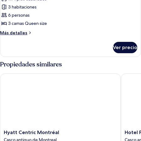
2
las
children)
3 habitaciones
fotos
de
6 personas
Departamento
3 camas Queen size
Premium
Más
Más detalles
(5
detalles
adults
sobre
Ver precio
Departamento
+
Premium
1
(5
Propiedades similares
child)
adults
+
Hyatt Centric Montréal
Hotel Pl
1
child)
Hyatt
Hotel
Hyatt Centric Montréal
Hotel 
Centric
Place
Casco antiguo de Montreal
Casco a