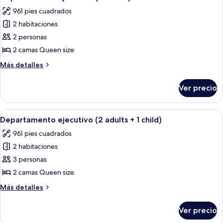
todas
961 pies cuadrados
las
2 habitaciones
fotos
de
2 personas
Departamento
2 camas Queen size
ejecutivo
Más
Más detalles
(2
detalles
adults)
sobre
Ver precio
Departamento
ejecutivo
(2
Abrir
Un dormitorio moderno con una cama 
8
adults)
Departamento ejecutivo (2 adults + 1 child)
todas
961 pies cuadrados
las
2 habitaciones
fotos
de
3 personas
Departamento
2 camas Queen size
ejecutivo
Más
Más detalles
(2
detalles
adults
sobre
Ver precio
Departamento
+
ejecutivo