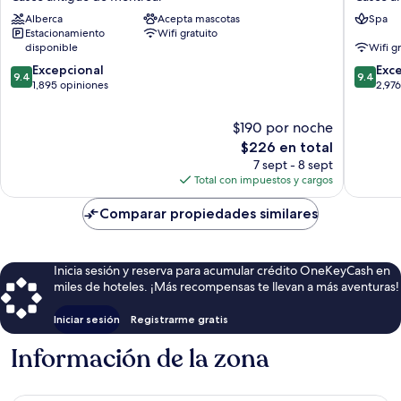
Montréal
d'Armes
Alberca
Acepta mascotas
Spa
Casco
Casco
Estacionamiento
Wifi gratuito
antiguo
antiguo
disponible
Wifi g
de
de
9.4
9.4
Montreal
Excepcional
Montrea
Exc
9.4
9.4
de
de
1,895 opiniones
2,97
10,
10,
Excepcional,
Excepcio
$190 por noche
1,895
2,976
El
$226 en total
opiniones
opinion
precio
7 sept - 8 sept
actual
Total con impuestos y cargos
es
de
Comparar propiedades similares
$226
Inicia sesión y reserva para acumular crédito OneKeyCash en
miles de hoteles. ¡Más recompensas te llevan a más aventuras!
Iniciar sesión
Registrarme gratis
Información de la zona