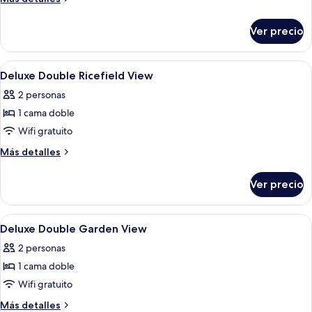
detalles
sobre
Ver precio
Habitación
ejecutiva
Abrir
Una bandeja con una tetera negra, una 
6
Deluxe Double Ricefield View
todas
2 personas
las
1 cama doble
fotos
de
Wifi gratuito
Deluxe
Más
Más detalles
Double
detalles
sobre
Ricefield
Ver precio
Deluxe
View
Double
Ricefield
Abrir
Interior
3
View
Deluxe Double Garden View
todas
2 personas
las
1 cama doble
fotos
de
Wifi gratuito
Deluxe
Más
Más detalles