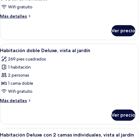
con
Wifi gratuito
2
Más
Más detalles
camas
detalles
individuales
sobre
Ver precio
Habitación
Deluxe
con
Abrir
Habitación de hotel con cabecera de 
8
2
Habitación doble Deluxe, vista al jardín
todas
camas
269 pies cuadrados
individuales
las
1 habitación
fotos
de
2 personas
Habitación
1 cama doble
doble
Wifi gratuito
Deluxe,
Más
Más detalles
vista
detalles
al
sobre
Ver precio
Habitación
jardín
doble
Deluxe,
Abrir
Habitación de hotel con dos camas, c
8
vista
Habitación Deluxe con 2 camas individuales, vista al jardín
todas