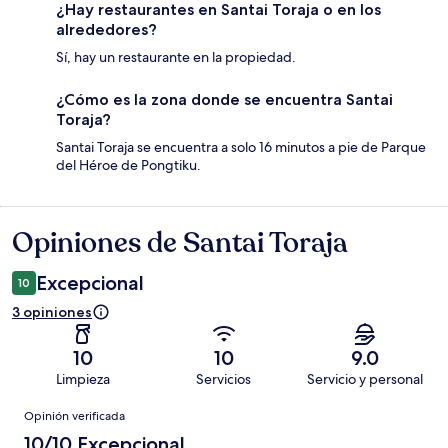
¿Hay restaurantes en Santai Toraja o en los
alrededores?
Sí, hay un restaurante en la propiedad.
¿Cómo es la zona donde se encuentra Santai
Toraja?
Santai Toraja se encuentra a solo 16 minutos a pie de Parque
del Héroe de Pongtiku.
Opiniones de Santai Toraja
Opiniones
Excepcional
10
3 opiniones
10
10
9.0
Limpieza
Servicios
Servicio y personal
Opiniones
Opinión verificada
10/10 Excepcional