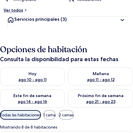
Ver todos
Servicios principales
(3)
Opciones de habitación
Consulta la disponibilidad para estas fechas
Consulta la disponibilidad para hoy ago 10 - ago 11
Consulta la disponibilidad par
Hoy
Mañana
ago 10 - ago 11
ago 11 - ago 12
Consulta la disponibilidad para este fin de semana ago 14 - ag
Consulta la disponibilidad pa
Este fin de semana
Próximo fin de semana
ago 14 - ago 16
ago 21 - ago 23
Filtros
Todas las habitaciones
1 cama
2 camas
disponibles
para
Mostrando 8 de 8 habitaciones
las