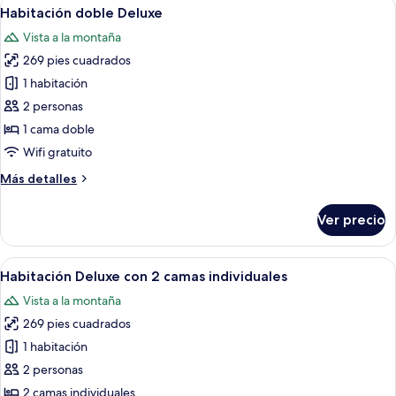
Abrir
Habitación de hotel con una cama gran
11
Habitación doble Deluxe
habitaciones
todas
Vista a la montaña
las
269 pies cuadrados
fotos
de
1 habitación
Habitación
2 personas
doble
1 cama doble
Deluxe
Wifi gratuito
Más
Más detalles
detalles
sobre
Ver precio
Habitación
doble
Deluxe
Abrir
Habitación de hotel con dos camas, c
11
Habitación Deluxe con 2 camas individuales
todas
Vista a la montaña
las
269 pies cuadrados
fotos
de
1 habitación
Habitación
2 personas
Deluxe
2 camas individuales