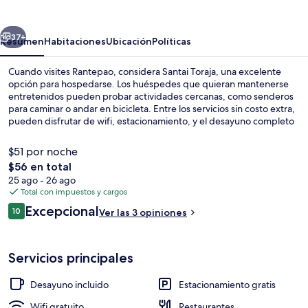
erior
Siguiente
37+
Resumen
Habitaciones
Ubicación
Políticas
Cuando visites Rantepao, considera Santai Toraja, una excelente
opción para hospedarse. Los huéspedes que quieran mantenerse
entretenidos pueden probar actividades cercanas, como senderos
para caminar o andar en bicicleta. Entre los servicios sin costo extra,
pueden disfrutar de wifi, estacionamiento, y el desayuno completo
todos los días de 08:00 a 11:00.
$51 por noche
El
$56 en total
precio
25 ago - 26 ago
Escritorio y wifi gratis
total
Total con impuestos y cargos
es
Opiniones
Excepcional
10
Ver las 3 opiniones
de
10 de 10,
$56
Servicios principales
Desayuno incluido
Estacionamiento gratis
Wifi gratuito
Restaurantes