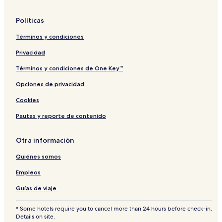
n
r
g
a
Políticas
B
n
o
B
Términos y condiciones
n
e
g
a
Privacidad
a
c
h
Términos y condiciones de One Key™
Opciones de privacidad
Cookies
Pautas y reporte de contenido
Otra información
Quiénes somos
Empleos
Guías de viaje
* Some hotels require you to cancel more than 24 hours before check-in.
Details on site.