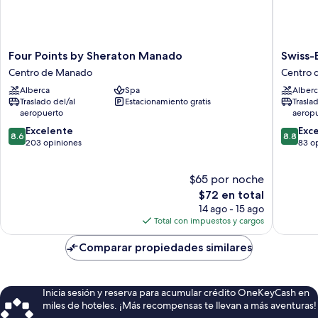
Four
Swiss-
Four Points by Sheraton Manado
Swiss-
Points
Belhotel
Centro de Manado
Centro 
by
Maleosa
Alberca
Spa
Alberc
Sheraton
Manado
Traslado del/al
Estacionamiento gratis
Trasla
Manado
Centro
aeropuerto
aerop
Centro
de
8.6
8.8
de
Excelente
Manado
Exc
8.6
8.8
de
de
Manado
203 opiniones
83 o
10,
10,
Excelente,
Excelent
$65 por noche
203
83
opiniones
El
opinion
$72 en total
precio
14 ago - 15 ago
actual
Total con impuestos y cargos
es
de
Comparar propiedades similares
$72
Inicia sesión y reserva para acumular crédito OneKeyCash en
miles de hoteles. ¡Más recompensas te llevan a más aventuras!