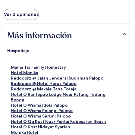
Ver 3 opiniones
Más información
Hospedaje
E
Mama Tia Family Homestay
n
E
Hotel Monika
l
n
E
Reddoorz @ Jalan Jenderal Sudirman Palopo
a
l
n
E
Reddoorz @ Hotel Horas Palopo
c
a
l
n
E
Reddoorz @ Makale Tana Toraja
e
c
a
l
n
E
Hotel O Rantepao Lodge Near Patung Tedong
p
e
c
a
l
n
Bonga
a
p
e
c
a
l
E
Hotel O Wisma Idola Palopo
r
a
p
e
c
a
n
E
Hotel O Wisma Pelangi Palopo
a
r
a
p
e
c
l
n
E
Hotel O Wisma Seruni Palopo
a
a
r
a
p
e
a
l
n
E
Hotel O Qq Kost Near Pantai Kebesaran Beach
b
a
a
r
a
p
c
a
l
n
E
Hotel O Kost Hidayat Syariah
r
b
a
a
r
a
e
c
a
l
n
E
Monika Hotel