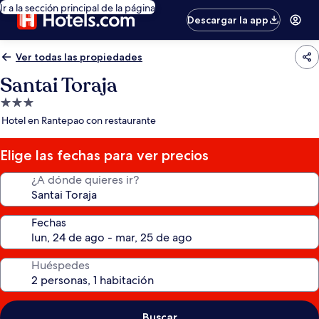
Ir a la sección principal de la página
Descargar la app
Ver todas las propiedades
Santai Toraja
Propiedad
de
Hotel en Rantepao con restaurante
3.0
estrellas
Elige las fechas para ver precios
¿A dónde quieres ir?
Fechas
Huéspedes
Buscar