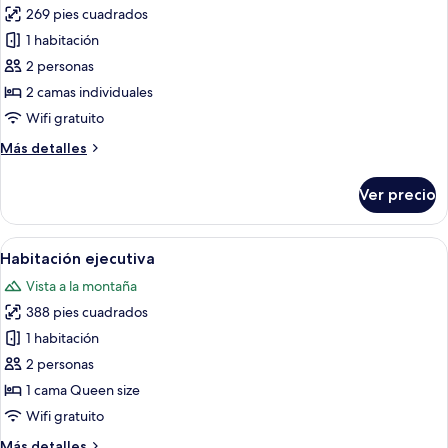
al
269 pies cuadrados
jardín
las
1 habitación
fotos
de
2 personas
Habitación
2 camas individuales
Deluxe
Wifi gratuito
con
Más
Más detalles
2
detalles
camas
sobre
Ver precio
Habitación
individuales,
Deluxe
vista
con
Abrir
Habitación de hotel con una cama grand
al
5
2
Habitación ejecutiva
todas
jardín
camas
Vista a la montaña
individuales,
las
vista
388 pies cuadrados
fotos
al
de
1 habitación
jardín
Habitación
2 personas
ejecutiva
1 cama Queen size
Wifi gratuito
Más
Más detalles