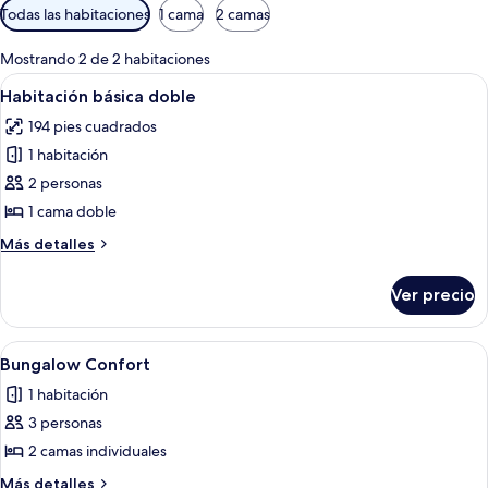
Filtros
Todas las habitaciones
1 cama
2 camas
disponibles
para
Mostrando 2 de 2 habitaciones
las
Abrir
Una cama grande con sábanas blancas
6
Habitación básica doble
habitaciones
todas
194 pies cuadrados
las
1 habitación
fotos
de
2 personas
Habitación
1 cama doble
básica
Más
Más detalles
doble
detalles
sobre
Ver precio
Habitación
básica
doble
Abrir
Un dormitorio con una cama de mader
7
Bungalow Confort
todas
1 habitación
las
3 personas
fotos
de
2 camas individuales
Bungalow
Más
Más detalles