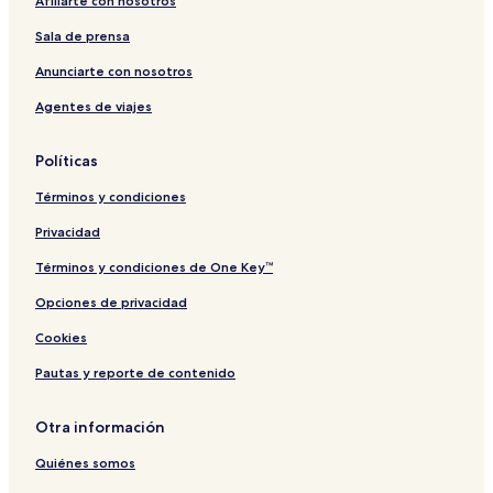
Afiliarte con nosotros
u
r
Sala de prensa
f
i
Anunciarte con nosotros
n
Agentes de viajes
g
S
p
Políticas
o
t
Términos y condiciones
Privacidad
Términos y condiciones de One Key™
Opciones de privacidad
Cookies
Pautas y reporte de contenido
Otra información
Quiénes somos