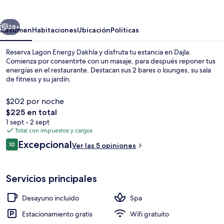
Dakhla
erior
Siguiente
28+
Resumen
Habitaciones
Ubicación
Políticas
Reserva Lagon Energy Dakhla y disfruta tu estancia en Dajla.
Comienza por consentirte con un masaje, para después reponer tus
energías en el restaurante. Destacan sus 2 bares o lounges, su sala
de fitness y su jardín.
$202 por noche
El
$225 en total
precio
1 sept - 2 sept
total
Total con impuestos y cargos
Spa
es
Opiniones
Excepcional
10
Ver las 5 opiniones
de
10 de 10,
$225
Servicios principales
Desayuno incluido
Spa
Estacionamiento gratis
Wifi gratuito