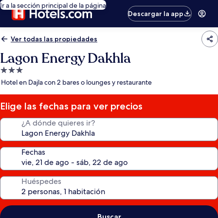
Ir a la sección principal de la página
Descargar la app
Ver todas las propiedades
Lagon Energy Dakhla
Propiedad
de
Hotel en Dajla con 2 bares o lounges y restaurante
3.0
estrellas
Elige las fechas para ver precios
¿A dónde quieres ir?
Fechas
Huéspedes
Buscar