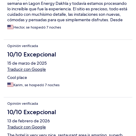
semana en Lagon Energy Dakhla y todavía estamos procesando
lo increíble que fue la experiencia. El sitio es precioso, todo está
cuidado con muchísimo detalle, las instalaciones son nuevas,
cómodas y pensadas para que simplemente disfrutes. Desde
que llegamos, el equipo nos trató con una calidez que no se ve
Hector, se hospedó 7 noches
todos los días. Siempre pendientes, siempre con una sonrisa,
haciéndonos sentir como en casa (¡o incluso mejor!). La comida…
de otro planeta. Cada día era una sorpresa, y cada plato estaba
Opinión verificada
hecho con amor. Y el entorno... qué decir. Amaneceres mágicos,
tardes con viento perfecto, gente buena alrededor y esa
10/10 Excepcional
sensación constante de estar justo donde uno quiere estar.
15 de marzo de 2025
Algunos hicimos kite, otros descansaron, pero todos nos fuimos
con el corazón lleno. Es difícil poner en palabras lo bien que lo
Traducir con Google
pasamos. Solo podemos dar las gracias y decir que volveremos,
Cool place
sin duda. Si estás dudando, no lo pienses más: este lugar tiene
algo especial.
Karim, se hospedó 7 noches
Opinión verificada
10/10 Excepcional
13 de febrero de 2026
Traducir con Google
The hotel is very very nice, restaurant area is amazing, superb