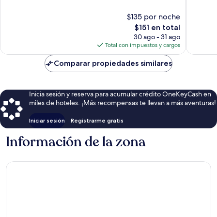
10,
Magnífi
Excepcional,
34
$135 por noche
23
opinion
El
$151 en total
opiniones
precio
30 ago - 31 ago
actual
Total con impuestos y cargos
es
de
Comparar propiedades similares
$151
Inicia sesión y reserva para acumular crédito OneKeyCash en
miles de hoteles. ¡Más recompensas te llevan a más aventuras!
Iniciar sesión
Registrarme gratis
Información de la zona