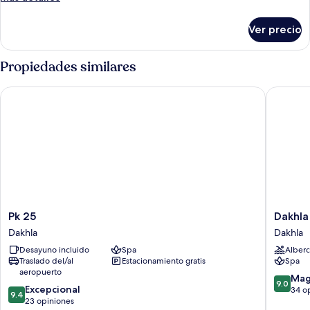
Confort
detalles
sobre
Ver precio
Bungalow
Confort
Propiedades similares
Pk 25
Dakhla S
Pk
Dakhla
Pk 25
Dakhla
25
South
Dakhla
Dakhla
Dakhla
Bay,
Desayuno incluido
Spa
Alberc
WorldHo
Traslado del/al
Estacionamiento gratis
Spa
Distinct
aeropuerto
Dakhla
9.0
Mag
9.0
9.4
Excepcional
de
34 o
9.4
de
23 opiniones
10,