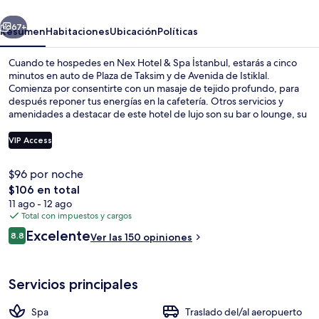
Spa
erior
Siguiente
İstanbul
67+
Resumen
Habitaciones
Ubicación
Políticas
Cuando te hospedes en Nex Hotel & Spa İstanbul, estarás a cinco
minutos en auto de Plaza de Taksim y de Avenida de Istiklal.
Comienza por consentirte con un masaje de tejido profundo, para
después reponer tus energías en la cafetería. Otros servicios y
amenidades a destacar de este hotel de lujo son su bar o lounge, su
snack bar o deli y su jardín. A otros visitantes les encanta el personal
amable. La propiedad está a una corta distancia a pie de algunas
VIP Access
opciones de transporte público: Estación de metro Osmanbey está
a 5 minutos y Estación de teleférico de Maçka está a 14 minutos.
$96 por noche
Exterior
El
$106 en total
precio
11 ago - 12 ago
total
Total con impuestos y cargos
es
Opiniones
Excelente
8.8
Ver las 150 opiniones
de
8.8 de 10,
$106
Servicios principales
Spa
Traslado del/al aeropuerto