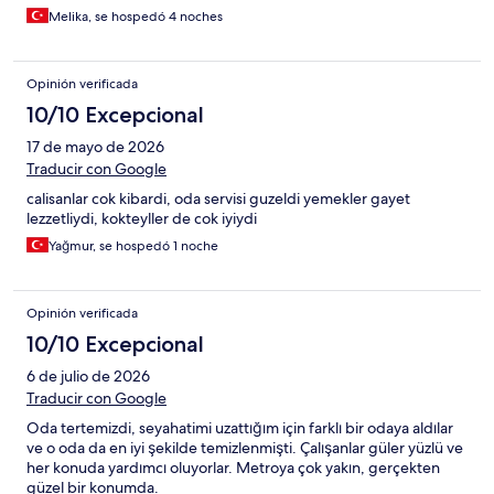
Melika, se hospedó 4 noches
Opinión verificada
10/10 Excepcional
17 de mayo de 2026
Traducir con Google
calisanlar cok kibardi, oda servisi guzeldi yemekler gayet
lezzetliydi, kokteyller de cok iyiydi
Yağmur, se hospedó 1 noche
Opinión verificada
10/10 Excepcional
6 de julio de 2026
Traducir con Google
Oda tertemizdi, seyahatimi uzattığım için farklı bir odaya aldılar
ve o oda da en iyi şekilde temizlenmişti. Çalışanlar güler yüzlü ve
her konuda yardımcı oluyorlar. Metroya çok yakın, gerçekten
güzel bir konumda.