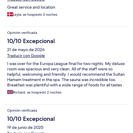
Great service and location
Leyla, se hospedó 3 noches
Opinión verificada
10/10 Excepcional
21 de mayo de 2026
Traducir con Google
I was over for the Europa League final for two nights. My deluxe
room was spacious and very clean. All of the staff were so
helpful, welcoming and friendly. I would recommend the Sultan
Hamam treatment in the spa. The sauna was incredible too.
Breakfast was plentiful with a wide range of foods for all tastes .
Next time I’m in Istanbul I will definitely return. Thank you. UTV
Richard, se hospedó 2 noches
Opinión verificada
10/10 Excepcional
19 de junio de 2025