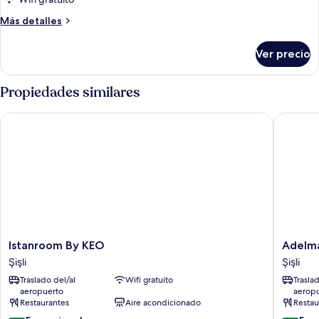
ejecutiva
Más
Más detalles
detalles
sobre
Ver precio
Habitación
triple
ejecutiva
Propiedades similares
Istanroom By KEO
Adelmar H
Istanroom
Adelmar
Istanroom By KEO
Adelmar
By
Hotel
Şişli
Şişli
KEO
İstanbul
Traslado del/al
Wifi gratuito
Trasla
Şişli
Sisli
aeropuerto
aerop
Şişli
Restaurantes
Aire acondicionado
Restau