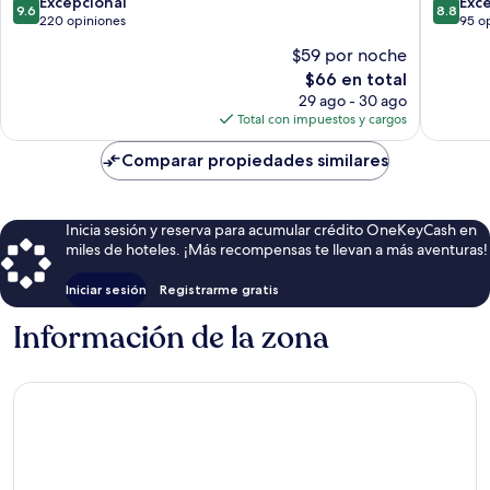
9.6
8.8
Excepcional
Exc
9.6
8.8
de
de
220 opiniones
95 o
10,
10,
$59 por noche
Excepcional,
Excelent
El
$66 en total
220
95
precio
opiniones
opinion
29 ago - 30 ago
actual
Total con impuestos y cargos
es
de
Comparar propiedades similares
$66
Inicia sesión y reserva para acumular crédito OneKeyCash en
miles de hoteles. ¡Más recompensas te llevan a más aventuras!
Iniciar sesión
Registrarme gratis
Información de la zona