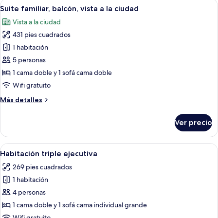
Abrir
Una sala de estar moderna con un sofá,
7
Suite familiar, balcón, vista a la ciudad
todas
Vista a la ciudad
las
431 pies cuadrados
fotos
de
1 habitación
Suite
5 personas
familiar,
1 cama doble y 1 sofá cama doble
balcón,
Wifi gratuito
vista
Más
Más detalles
a
detalles
la
sobre
Ver precio
ciudad
Suite
familiar,
balcón,
Abrir
Una habitación de hotel con una cama
6
vista
Habitación triple ejecutiva
todas
a
269 pies cuadrados
la
las
ciudad
1 habitación
fotos
de
4 personas
Habitación
1 cama doble y 1 sofá cama individual grande
triple
Wifi gratuito