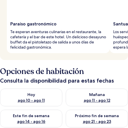
Paraíso gastronómico
Santua
Te esperan aventuras culinarias en el restaurante, la
Los serv
cafetería y el bar de este hotel. Un delicioso desayuno
huésped
buffet da el pistoletazo de salida a unos días de
profundo
felicidad gastronómica.
espera l
Opciones de habitación
Consulta la disponibilidad para estas fechas
Consulta la disponibilidad para hoy ago 10 - ago 11
Consulta la disponibilidad par
Hoy
Mañana
ago 10 - ago 11
ago 11 - ago 12
Consulta la disponibilidad para este fin de semana ago 14 - ag
Consulta la disponibilidad pa
Este fin de semana
Próximo fin de semana
ago 14 - ago 16
ago 21 - ago 23