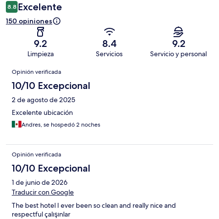
Excelente
8.8
150 opiniones
9.2
8.4
9.2
Limpieza
Servicios
Servicio y personal
Opiniones
Opinión verificada
10/10 Excepcional
2 de agosto de 2025
Excelente ubicación
Andres, se hospedó 2 noches
Opinión verificada
10/10 Excepcional
1 de junio de 2026
Traducir con Google
The best hotel I ever been so clean and really nice and
respectful çalışınlar