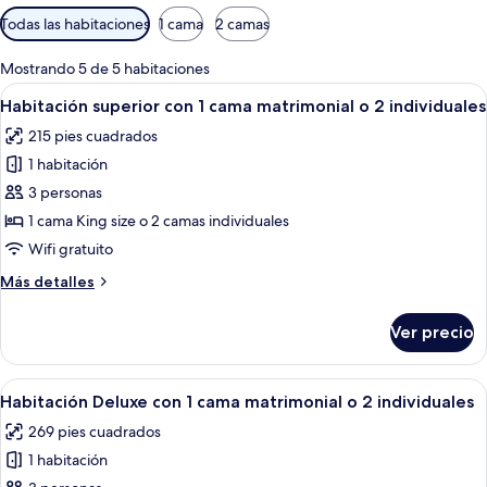
Filtros
Todas las habitaciones
1 cama
2 camas
disponibles
para
Mostrando 5 de 5 habitaciones
las
Abrir
Una habitación de hotel moderna con 
8
Habitación superior con 1 cama matrimonial o 2 individuales
habitaciones
todas
215 pies cuadrados
las
1 habitación
fotos
de
3 personas
Habitación
1 cama King size o 2 camas individuales
superior
Wifi gratuito
con
Más
Más detalles
1
detalles
cama
sobre
Ver precio
Habitación
matrimonial
superior
o
con
Abrir
Una habitación de hotel moderna con un
2
9
1
Habitación Deluxe con 1 cama matrimonial o 2 individuales
todas
individuales
cama
269 pies cuadrados
matrimonial
las
o
1 habitación
fotos
2