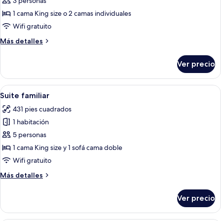
de
3 personas
individuales
Habitación
1 cama King size o 2 camas individuales
Deluxe
Wifi gratuito
con
Más
Más detalles
1
detalles
cama
sobre
Ver precio
Habitación
matrimonial
Deluxe
o
con
Abrir
Una sala de estar moderna con techo in
2
4
1
Suite familiar
todas
individuales
cama
431 pies cuadrados
matrimonial
las
o
1 habitación
fotos
2
de
5 personas
individuales
Suite
1 cama King size y 1 sofá cama doble
familiar
Wifi gratuito
Más
Más detalles
detalles
sobre
Ver precio
Suite
familiar