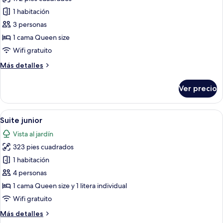
fotos
individuales,
de
1 habitación
1
Habitación
cama
3 personas
Queen
doble,
1 cama Queen size
size
1
Wifi gratuito
cama
Más
Más detalles
Queen
detalles
size
sobre
Ver precio
Habitación
doble,
1
Abrir
Una habitación pequeña y bien ilumina
18
cama
Suite junior
todas
Queen
Vista al jardín
size
las
323 pies cuadrados
fotos
de
1 habitación
Suite
4 personas
junior
1 cama Queen size y 1 litera individual
Wifi gratuito
Más
Más detalles
detalles