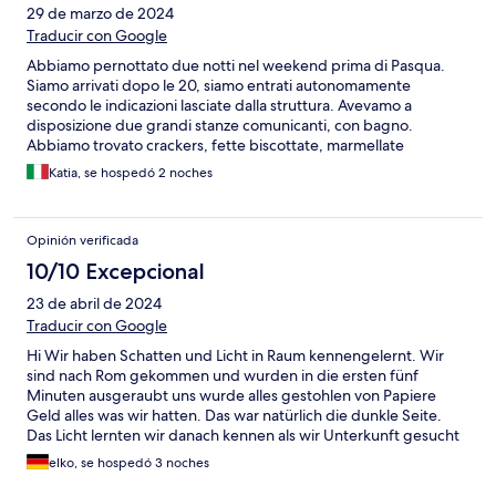
29 de marzo de 2024
Traducir con Google
Abbiamo pernottato due notti nel weekend prima di Pasqua.
Siamo arrivati dopo le 20, siamo entrati autonomamente
secondo le indicazioni lasciate dalla struttura. Avevamo a
disposizione due grandi stanze comunicanti, con bagno.
Abbiamo trovato crackers, fette biscottate, marmellate
(nell'ingresso della struttura c'è anche la possibilità di farsi un tè
Katia, se hospedó 2 noches
o un caffè), asciugamani puliti, sapone mani e docciaschiuma,
phon. L'ambiente era pulito, anche se i materassi non avevano
un coprimaterasso né i cuscini (vecchi e sformati) un copri
Opinión verificada
cuscino ma un solo lenzuolo, cosa a nostro parere poco igienica.
Non abbiamo visto nessuno della struttura nei due giorni, e il
10/10 Excepcional
nostro alloggio non è stato pulito dopo il primo pernottamento.
23 de abril de 2024
Direi buono il rapporto qualità/prezzo.
Traducir con Google
Hi Wir haben Schatten und Licht in Raum kennengelernt. Wir
sind nach Rom gekommen und wurden in die ersten fünf
Minuten ausgeraubt uns wurde alles gestohlen von Papiere
Geld alles was wir hatten. Das war natürlich die dunkle Seite.
Das Licht lernten wir danach kennen als wir Unterkunft gesucht
haben nicht weiter konnten und uns ein Taxifahrer gratis
elko, se hospedó 3 noches
Unterkunft gefahren hat weil er gewusst hat was uns passiert
ist. Danach geht es weiter mit unsere unterkunfts-chefin die mit