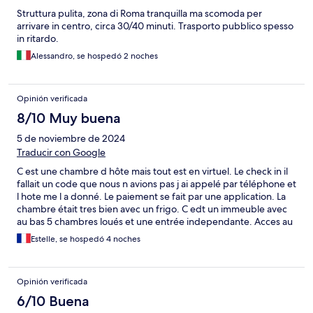
Struttura pulita, zona di Roma tranquilla ma scomoda per
arrivare in centro, circa 30/40 minuti. Trasporto pubblico spesso
in ritardo.
Alessandro, se hospedó 2 noches
Opinión verificada
8/10 Muy buena
5 de noviembre de 2024
Traducir con Google
C est une chambre d hôte mais tout est en virtuel. Le check in il
fallait un code que nous n avions pas j ai appelé par téléphone et
l hote me l a donné. Le paiement se fait par une application. La
chambre était tres bien avec un frigo. C edt un immeuble avec
au bas 5 chambres loués et une entrée independante. Acces au
micro onde café... il y a une table à l'extérieur. Le petit-déjeuner
Estelle, se hospedó 4 noches
tres bon à deux metreesde l appartement boisson chaude et
une viennoiserie. Le bus n est pas loin mais il y a des fois un peu
d attente. Il y aun plan de bus metro dans le couloir.
Opinión verificada
6/10 Buena