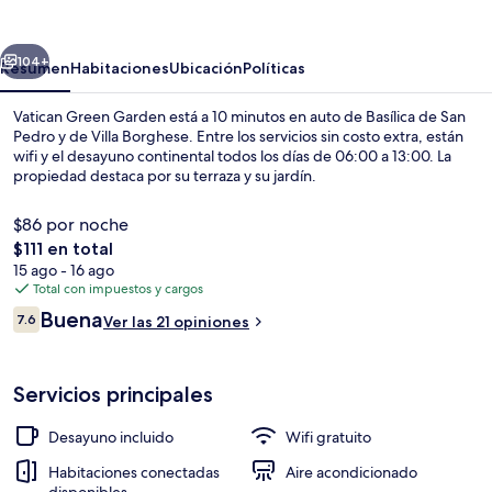
Garden
erior
Siguiente
104+
Resumen
Habitaciones
Ubicación
Políticas
Vatican Green Garden está a 10 minutos en auto de Basílica de San
Pedro y de Villa Borghese. Entre los servicios sin costo extra, están
wifi y el desayuno continental todos los días de 06:00 a 13:00. La
propiedad destaca por su terraza y su jardín.
$86 por noche
El
$111 en total
precio
15 ago - 16 ago
total
Total con impuestos y cargos
Senderismo
es
Opiniones
Buena
7.6
Ver las 21 opiniones
de
7.6 de 10,
$111
Servicios principales
Desayuno incluido
Wifi gratuito
Habitaciones conectadas
Aire acondicionado