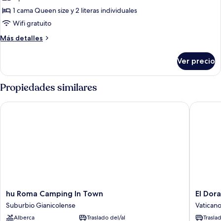
Suite
1 cama Queen size y 2 literas individuales
familiar
Wifi gratuito
Más
Más detalles
detalles
sobre
Ver precio
Suite
familiar
Propiedades similares
hu Roma Camping In Town
El Dorad
hu
El
hu Roma Camping In Town
El Dora
Roma
Dorado
Suburbio Gianicolense
Vatican
Camping
Prati
Alberca
Traslado del/al
Trasla
In
Vaticano