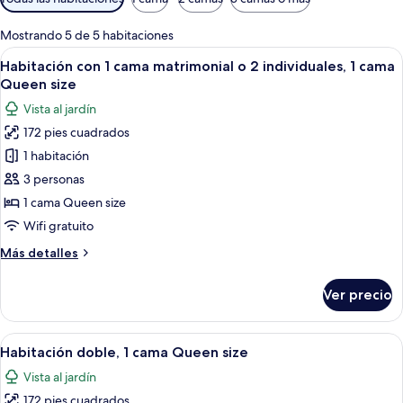
disponibles
para
Mostrando 5 de 5 habitaciones
las
Abrir
Un dormitorio con cama, mesita de n
16
Habitación con 1 cama matrimonial o 2 individuales, 1 cama
habitaciones
todas
Queen size
las
Vista al jardín
fotos
172 pies cuadrados
de
1 habitación
Habitación
con
3 personas
1
1 cama Queen size
cama
Wifi gratuito
matrimonial
Más
Más detalles
o
detalles
2
sobre
Ver precio
Habitación
individuales,
con
1
1
Abrir
Un dormitorio con cama, mesita de noc
cama
13
cama
Habitación doble, 1 cama Queen size
todas
Queen
matrimonial
Vista al jardín
o
las
size
2
172 pies cuadrados