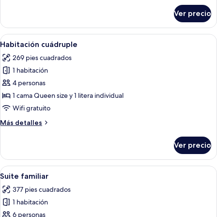
sobre
Ver precio
Suite
junior
Abrir
Una habitación con literas, una cama in
16
Habitación cuádruple
todas
269 pies cuadrados
las
1 habitación
fotos
de
4 personas
Habitación
1 cama Queen size y 1 litera individual
cuádruple
Wifi gratuito
Más
Más detalles
detalles
sobre
Ver precio
Habitación
cuádruple
Abrir
Una habitación con una cama individua
19
Suite familiar
todas
377 pies cuadrados
las
1 habitación
fotos
de
6 personas