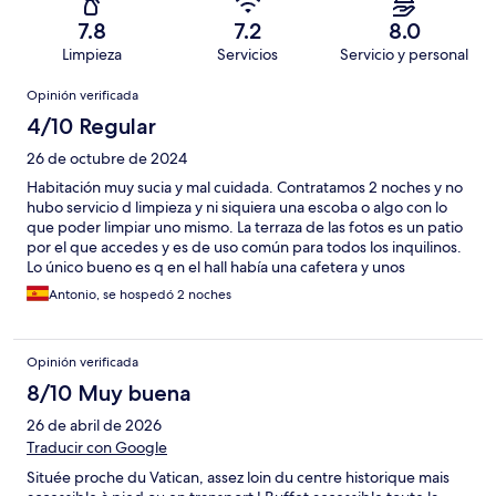
7.8
7.2
8.0
Limpieza
Servicios
Servicio y personal
Opiniones
Opinión verificada
4/10 Regular
26 de octubre de 2024
Habitación muy sucia y mal cuidada. Contratamos 2 noches y no
hubo servicio d limpieza y ni siquiera una escoba o algo con lo
que poder limpiar uno mismo. La terraza de las fotos es un patio
por el que accedes y es de uso común para todos los inquilinos.
Lo único bueno es q en el hall había una cafetera y unos
cereales, de los cuales los d chocolate se acabaron el primer día
Antonio, se hospedó 2 noches
y no se repuso más. El desayuno lo sirven en una cafetería a 3
minutos andando, llevas un vale con el que tienes una pieza d
bollería y un café o chocolate con leche (buena calidad y
Opinión verificada
personal agradable). No está cerca del metro así que prepárate
para andar
8/10 Muy buena
26 de abril de 2026
Traducir con Google
Située proche du Vatican, assez loin du centre historique mais