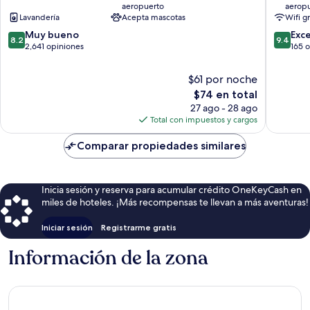
aeropuerto
aerop
Town
Lavandería
Acepta mascotas
Wifi g
Suburbio
8.2
9.4
Gianicolense
Muy bueno
Exc
8.2
9.4
de
de
2,641 opiniones
165 
10,
10,
Muy
Excepcio
$61 por noche
bueno,
165
El
$74 en total
2,641
opinion
precio
27 ago - 28 ago
opiniones
actual
Total con impuestos y cargos
es
de
Comparar propiedades similares
$74
Inicia sesión y reserva para acumular crédito OneKeyCash en
miles de hoteles. ¡Más recompensas te llevan a más aventuras!
Iniciar sesión
Registrarme gratis
Información de la zona