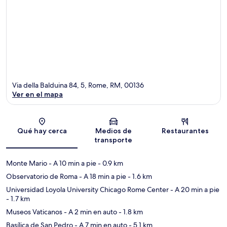
Via della Balduina 84, 5, Rome, RM, 00136
Ver en el mapa
Sección del mapa
Qué hay cerca
Medios de
Restaurantes
transporte
Monte Mario
- A 10 min a pie
- 0.9 km
Observatorio de Roma
- A 18 min a pie
- 1.6 km
Universidad Loyola University Chicago Rome Center
- A 20 min a pie
- 1.7 km
Museos Vaticanos
- A 2 min en auto
- 1.8 km
Basílica de San Pedro
- A 7 min en auto
- 5.1 km