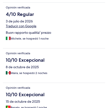
uns zur Polizei gefahren ist Anzeige machen alles übersetzt hat
Opinión verificada
und uns geholfen hat mit mit allen Sachen die angestanden
sind. Wir haben dann mit ihr auch eine Möglichkeit gefunden zu
4/10 Regular
Geld zu kommen weil sonst wüssten wir nicht was wir tun
3 de julio de 2026
sollten. Antonella vielen Dank auch auf diesem Wege noch mal.
Wie gesagt Rom Licht und Schatten für uns gewesen.
Traducir con Google
Buon rapporto qualità/ prezzo
Michele, se hospedó 1 noche
Opinión verificada
10/10 Excepcional
8 de octubre de 2025
Maira, se hospedó 2 noches
Opinión verificada
10/10 Excepcional
15 de octubre de 2025
Renata, se hospedó 1 noche