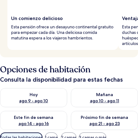
Un comienzo delicioso
Ventaj
Esta pensión ofrece un desayuno continental gratuito
Esta pen
para empezar cada día. Una deliciosa comida
duchas d
matutina espera a los viajeros hambrientos.
huésped
artículo
Opciones de habitación
Consulta la disponibilidad para estas fechas
Consulta la disponibilidad para hoy ago 9 - ago 10
Consulta la disponibilidad par
Hoy
Mañana
ago 9 - ago 10
ago 10 - ago 11
Consulta la disponibilidad para este fin de semana ago 14 - ag
Consulta la disponibilidad pa
Este fin de semana
Próximo fin de semana
ago 14 - ago 16
ago 21 - ago 23
Filtros
Todas las habitaciones
1 cama
2 camas
3 camas o más