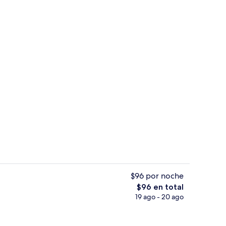
Interior
$96 por noche
El
$96 en total
precio
19 ago - 20 ago
s
Lobby
total
es
de