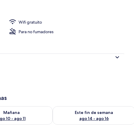
idad en la habitación, cortinas blackout y wifi gratis
Wifi gratuito
Para no fumadores
has
isponibilidad para mañana ago 10 - ago 11
Consulta la disponibilidad para este 
Mañana
Este fin de semana
go 10 - ago 11
ago 14 - ago 16