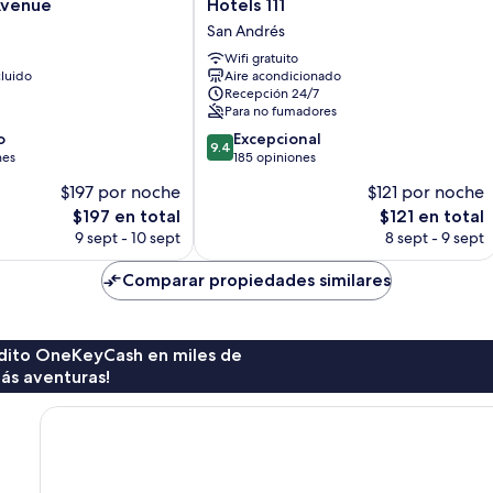
Hotels
Avenue
Hotels 111
111
San Andrés
San
Wifi gratuito
Andrés
luido
Aire acondicionado
Recepción 24/7
Para no fumadores
9.4
o
Excepcional
9.4
de
nes
185 opiniones
10,
$197 por noche
$121 por noche
Excepcional,
El
El
$197 en total
$121 en total
185
precio
precio
opiniones
9 sept - 10 sept
8 sept - 9 sept
actual
actual
es
es
Comparar propiedades similares
de
de
$197
$121
rédito OneKeyCash en miles de
ás aventuras!