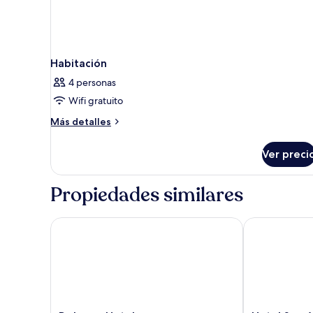
Habitación
4 personas
Wifi gratuito
Más
Más detalles
detalles
sobre
Ver preci
Habitación
Propiedades similares
Delamar Hotel
Hotel Sea Av