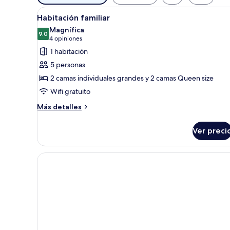
disponibles
Abrir
Una habitación de hotel con dos
para
5
Habitación familiar
todas
las
Magnífica
las
9.0
habitaciones
9.0 de 10
(4
4 opiniones
fotos
opiniones)
1 habitación
de
5 personas
Habitación
2 camas individuales grandes y 2 camas Queen size
familiar
Wifi gratuito
Más
Más detalles
detalles
sobre
Ver preci
Habitación
familiar