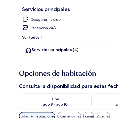
Servicios principales
Caja de segur
Desayuno incluido
Recepción 24/7
Ver todos
Servicios principales
(4)
Opciones de habitación
Consulta la disponibilidad para estas fec
Consulta la disponibilidad para hoy ago 9 - ago 10
Consulta la d
Hoy
ago 9 - ago 10
a
Filtros
Todas las habitaciones
3 camas o más
1 cama
2 camas