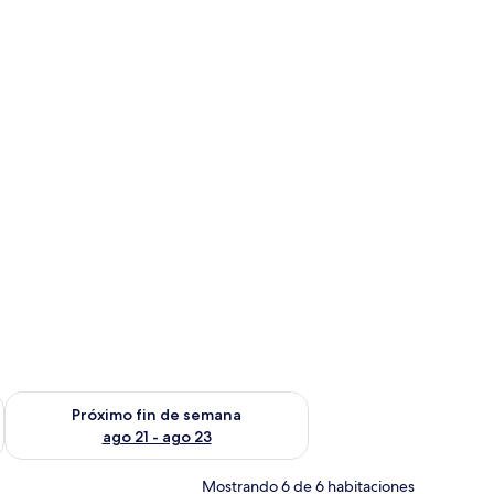
$96
fin de semana ago 14 - ago 16
Consulta la disponibilidad para el próximo fin de semana ago
Próximo fin de semana
ago 21 - ago 23
Mostrando 6 de 6 habitaciones