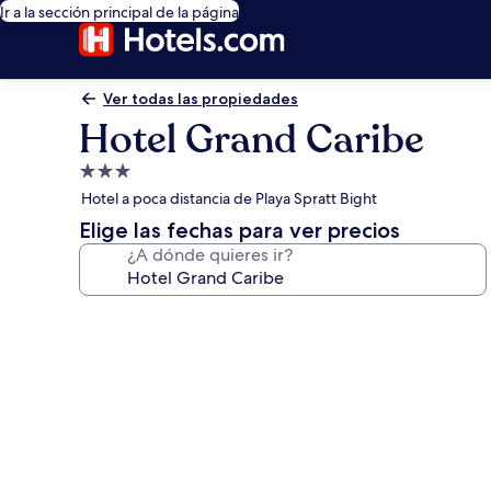
Ir a la sección principal de la página
Ver todas las propiedades
Hotel Grand Caribe
Propiedad
de
Hotel a poca distancia de Playa Spratt Bight
3.0
Elige las fechas para ver precios
estrellas
¿A dónde quieres ir?
Galería
de
fotos
de
Hotel
Grand