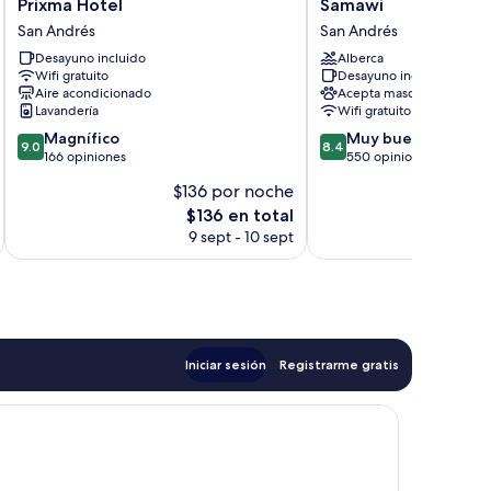
Prixma
Samawi
Prixma Hotel
Samawi
Hotel
San
San Andrés
San Andrés
San
Andrés
Desayuno incluido
Alberca
Andrés
Wifi gratuito
Desayuno incluido
Aire acondicionado
Acepta mascotas
Lavandería
Wifi gratuito
9.0
8.4
Magnífico
Muy bueno
9.0
8.4
de
de
166 opiniones
550 opiniones
10,
10,
$136 por noche
$
Magnífico,
Muy
El
$136 en total
166
bueno,
precio
opiniones
550
9 sept - 10 sept
actual
opiniones
es
de
$136
Iniciar sesión
Registrarme gratis