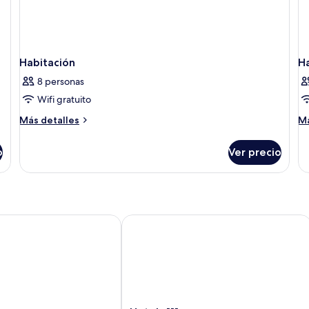
Habitación
H
8 personas
Wifi gratuito
Más
M
Más detalles
Má
detalles
de
sobre
so
o
Ver precio
Habitación
Ha
enue
Hotels 111