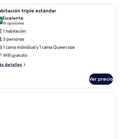
n sofá gris, una cama con colcha estampada de flores azules y un ventanal 
brir
Habitación de hotel con dos camas, un televiso
4
bitación triple estándar
odas
Excelente
s
8
8.8 de 10
(10
10 opiniones
otos
opiniones)
1 habitación
e
3 personas
abitación
1 cama individual y 1 cama Queen size
iple
Wifi gratuito
stándar
ás
s detalles
talles
bre
Ver precio
bitación
iple
tándar