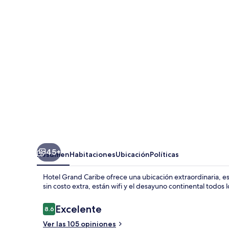
Caribe
45+
Resumen
Habitaciones
Ubicación
Políticas
Hotel Grand Caribe ofrece una ubicación extraordinaria, está
sin costo extra, están wifi y el desayuno continental todos 
Opiniones
Excelente
8.6
8.6 de 10,
Ver las 105 opiniones