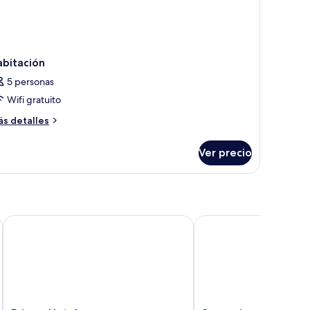
abitación
5 personas
Wifi gratuito
ás
s detalles
talles
bre
Ver precio
bitación
Prixma Hotel
Samawi