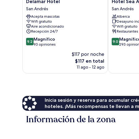
Delamar
Hotel
Delamar Hotel
Hotel Sea 
Hotel
Sea
San Andrés
San Andrés
San
Avenue
Acepta mascotas
Alberca
Andrés
San
Wifi gratuito
Desayuno inc
Andrés
Aire acondicionado
Wifi gratuito
Recepción 24/7
Restaurantes
9.2
9.0
Magnífico
Magnífic
9.2
9.0
de
de
93 opiniones
293 opinio
10,
10,
$117 por noche
Magnífico,
Magnífico,
El
$117 en total
93
293
precio
opiniones
opiniones
11 ago - 12 ago
actual
es
de
$117
Inicia sesión y reserva para acumular c
hoteles. ¡Más recompensas te llevan a m
Información de la zona