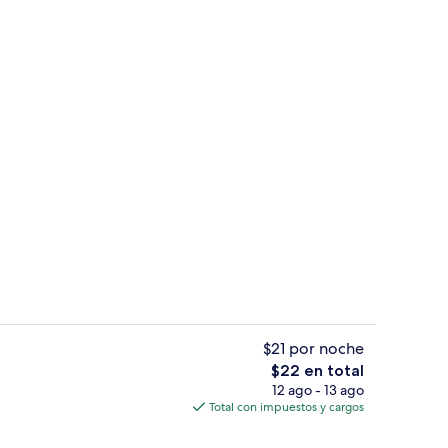
1 habitación, wifi gratis y decoración 
$21 por noche
El
$22 en total
precio
12 ago - 13 ago
Frigobar y comedor
total
Total con impuestos y cargos
es
de