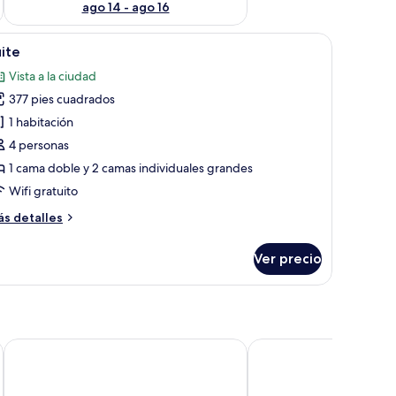
ago 14 - ago 16
s a la pared.
ventanal con cortinas, un equipo de aire acondicionado y luces fijadas a la 
brir
Habitación de hotel con dos camas, un ventana
26
ite
odas
Vista a la ciudad
s
377 pies cuadrados
otos
e
1 habitación
uite
4 personas
1 cama doble y 2 camas individuales grandes
Wifi gratuito
ás
s detalles
talles
bre
Ver precio
ite
Pousada Xerxes
Pousada Central de Arr