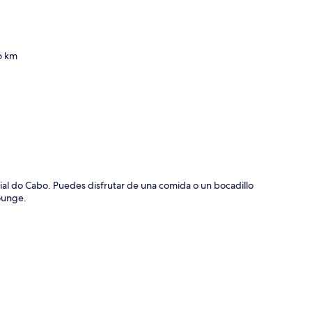
6 km
ción del mapa
al do Cabo. Puedes disfrutar de una comida o un bocadillo
lounge.