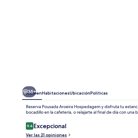
Hospedagem
35+
Resumen
Habitaciones
Ubicación
Políticas
Reserva Pousada Aroeira Hospedagem y disfruta tu estanci
bocadillo en la cafetería, o relajarte al final de día con una
Opiniones
Excepcional
9.4
9.4 de 10,
Ver las 21 opiniones