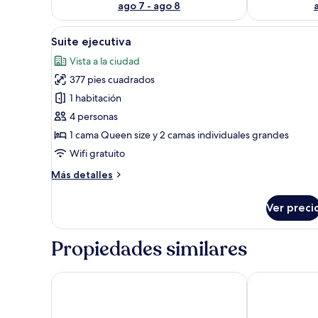
ago 7 - ago 8
Abrir
Habitación de hotel con dos ca
26
Suite ejecutiva
todas
Vista a la ciudad
las
377 pies cuadrados
fotos
de
1 habitación
Suite
4 personas
ejecutiva
1 cama Queen size y 2 camas individuales grandes
Wifi gratuito
Más
Más detalles
detalles
sobre
Ver preci
Suite
ejecutiva
Propiedades similares
Pousada EntreMares
Pousada Cami