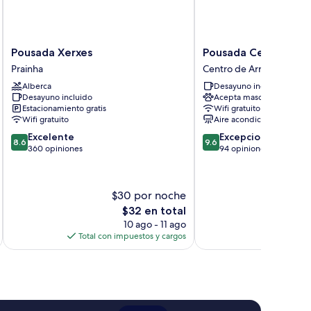
Pousada
Pousada
Pousada Xerxes
Pousada Central de A
Xerxes
Central
Prainha
Centro de Arraial do Cab
Prainha
de
Alberca
Desayuno incluido
Arraial
Desayuno incluido
Acepta mascotas
Centro
Estacionamiento gratis
Wifi gratuito
de
Wifi gratuito
Aire acondicionado
Arraial
8.6
9.6
Excelente
Excepcional
do
8.6
9.6
de
de
360 opiniones
94 opiniones
Cabo
10,
10,
Excelente,
Excepcional,
360
94
$30 por noche
opiniones
opiniones
El
$32 en total
precio
10 ago - 11 ago
actual
Total con impuestos y cargos
es
de
$32