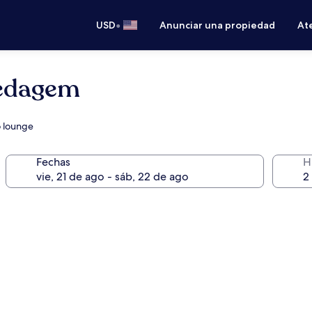
•
USD
Anunciar una propiedad
Ate
pedagem
o lounge
Fechas
H