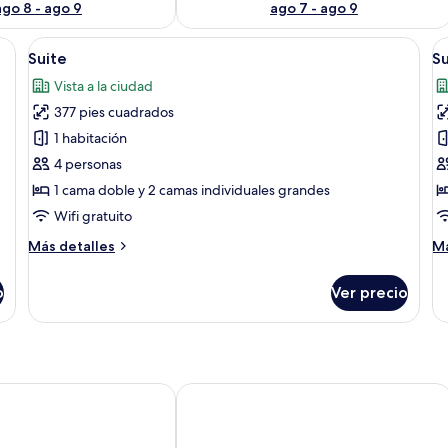
ago 8 - ago 9
ago 7 - ago 9
mas, un ventanal con cortinas, un equipo de aire acondicionado y luces fijada
Abrir
Habitación de hotel con dos camas, un 
A
26
Suite
Su
todas
t
Vista a la ciudad
las
la
377 pies cuadrados
fotos
f
de
d
1 habitación
Suite
S
4 personas
1 cama doble y 2 camas individuales grandes
Wifi gratuito
Más
M
Más detalles
Má
detalles
de
sobre
so
o
Ver precio
Suite
Su
nho do Sol
Pousada Gênesis