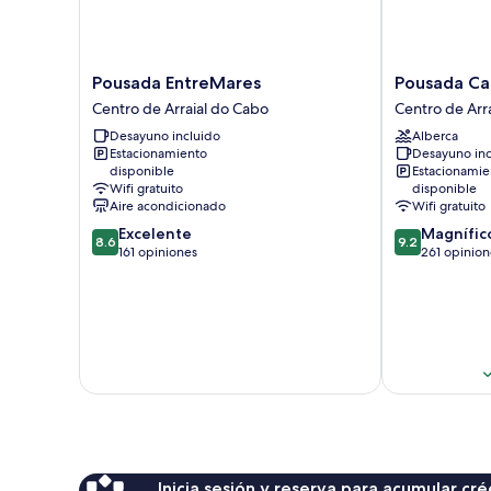
Pousada
Pousada
Pousada EntreMares
Pousada Ca
EntreMares
Caminho
Centro de Arraial do Cabo
Centro de Arr
Centro
do
Desayuno incluido
Alberca
de
Sol
Estacionamiento
Desayuno inc
Arraial
Centro
disponible
Estacionamie
do
de
Wifi gratuito
disponible
Cabo
Arraial
Aire acondicionado
Wifi gratuito
do
8.6
9.2
Excelente
Magnífic
Cabo
8.6
9.2
de
de
161 opiniones
261 opinion
10,
10,
Excelente,
Magnífico,
161
261
opiniones
opiniones
Inicia sesión y reserva para acumular c