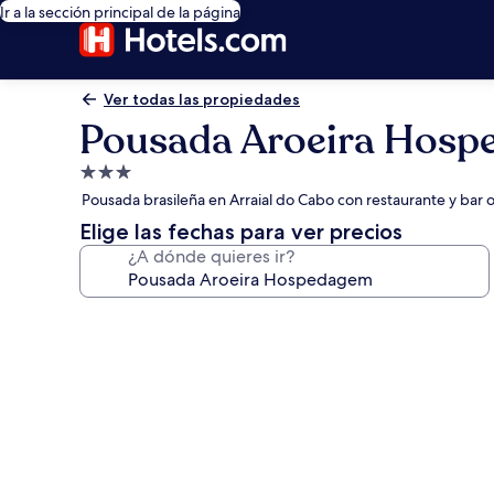
Ir a la sección principal de la página
Ver todas las propiedades
Pousada Aroeira Hos
Propiedad
de
Pousada brasileña en Arraial do Cabo con restaurante y bar 
3.0
Elige las fechas para ver precios
estrellas
¿A dónde quieres ir?
Galería
de
fotos
de
Pousada
Aroeira