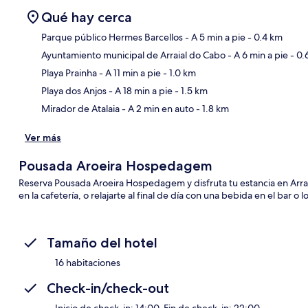
Qué hay cerca
Parque público Hermes Barcellos
- A 5 min a pie
- 0.4 km
Ayuntamiento municipal de Arraial do Cabo
- A 6 min a pie
- 0.
Sec
Playa Prainha
- A 11 min a pie
- 1.0 km
Playa dos Anjos
- A 18 min a pie
- 1.5 km
Mirador de Atalaia
- A 2 min en auto
- 1.8 km
Ver más
Pousada Aroeira Hospedagem
Reserva Pousada Aroeira Hospedagem y disfruta tu estancia en Arrai
en la cafetería, o relajarte al final de día con una bebida en el bar o 
Tamaño del hotel
16 habitaciones
Check-in/check-out
Inicio de check-in: 14:00. Fin de check-in: 22:00