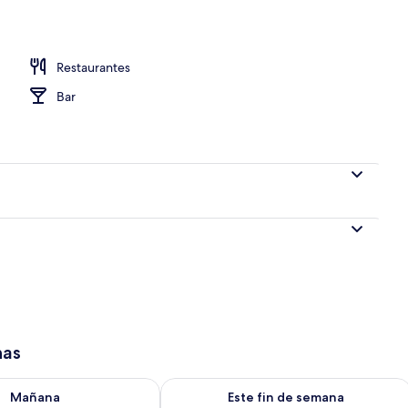
Restaurantes
Bar
has
isponibilidad para mañana ago 8 - ago 9
Consulta la disponibilidad para este 
Mañana
Este fin de semana