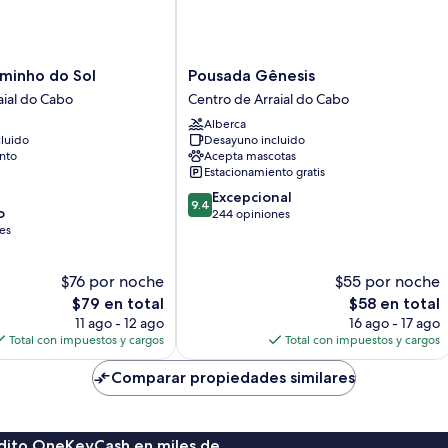
Pousada
minho do Sol
Pousada Gênesis
Gênesis
aial do Cabo
Centro de Arraial do Cabo
Centro
Alberca
de
luido
Desayuno incluido
Arraial
nto
Acepta mascotas
do
Estacionamiento gratis
Cabo
9.4
Excepcional
9.4
o
de
244 opiniones
es
10,
Excepcional,
244
$76 por noche
$55 por noche
opiniones
El
El
$79 en total
$58 en total
precio
precio
11 ago - 12 ago
16 ago - 17 ago
actual
actual
Total con impuestos y cargos
Total con impuestos y cargos
es
es
de
de
Comparar propiedades similares
$79
$58
rédito OneKeyCash en miles de