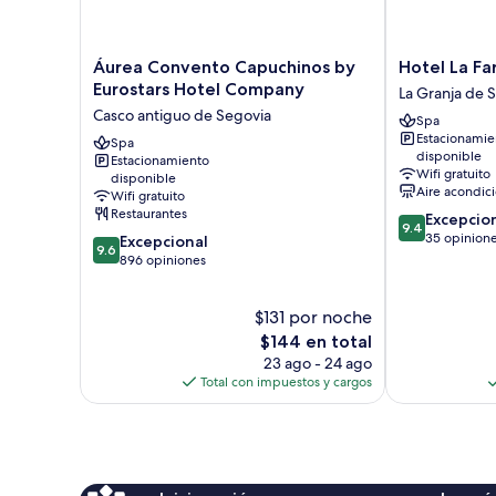
Áurea
Hotel
Áurea Convento Capuchinos by
Hotel La Fa
Convento
La
Eurostars Hotel Company
La Granja de 
Capuchinos
Farm
Casco antiguo de Segovia
Spa
by
La
Estacionamie
Eurostars
Spa
Granja
disponible
Estacionamiento
Hotel
de
Wifi gratuito
disponible
Company
San
Aire acondic
Wifi gratuito
Casco
Ildefonso
Restaurantes
9.4
Excepcio
antiguo
9.4
de
35 opinion
9.6
Excepcional
de
9.6
10,
de
896 opiniones
Segovia
Excepcional,
10,
35
Excepcional,
$131 por noche
opiniones
896
opiniones
El
$144 en total
precio
23 ago - 24 ago
actual
Total con impuestos y cargos
es
de
$144