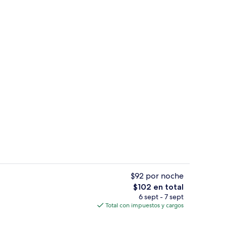
tio
Patio
$92 por noche
El
$102 en total
precio
6 sept - 7 sept
ire libre por temporada
Restaurante
total
Total con impuestos y cargos
es
de