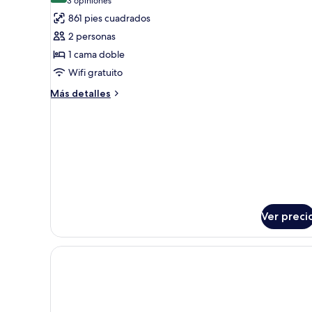
(3
3 opiniones
Child)
Adults
fotos
opiniones)
861 pies cuadrados
and
de
1
2 personas
Suite
Child)
1 cama doble
Wifi gratuito
Más
Más detalles
detalles
sobre
Suite
Ver preci