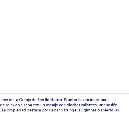
Terraza o pa
arse en La Granja de San Ildefonso. Prueba las opciones para
 de relax en su spa con un masaje con piedras calientes, una sesión
 La propiedad destaca por su bar o lounge, su gimnasio abierto las
Alberca al a