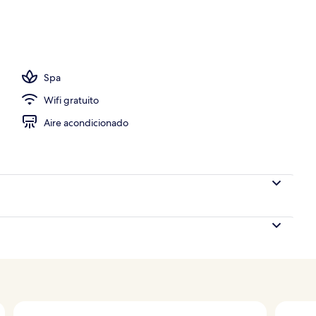
tamiento para parejas, sauna y baño de vapor
Spa
Wifi gratuito
Aire acondicionado