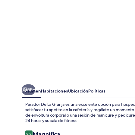
La
Granja
55+
Resumen
Habitaciones
Ubicación
Políticas
Parador De La Granja es una excelente opción para hosped
satisfacer tu apetito en la cafetería y regálate un momento
de envoltura corporal o una sesión de manicure y pedicure.
24 horas y su sala de fitness.
Opiniones
Magnífica
9.2