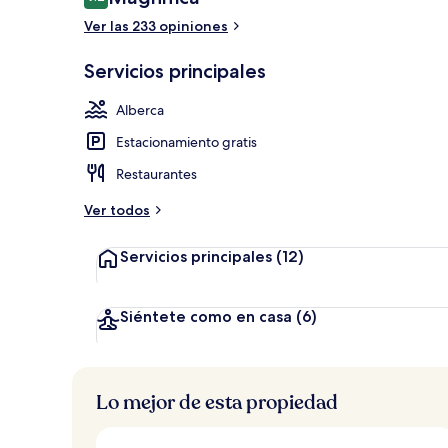
9.2 de 10,
Ver las 233 opiniones
Salas de tra
Servicios principales
Alberca
Estacionamiento gratis
Restaurantes
Ver todos
Servicios principales
(12)
Siéntete como en casa
(6)
Lo mejor de esta propiedad