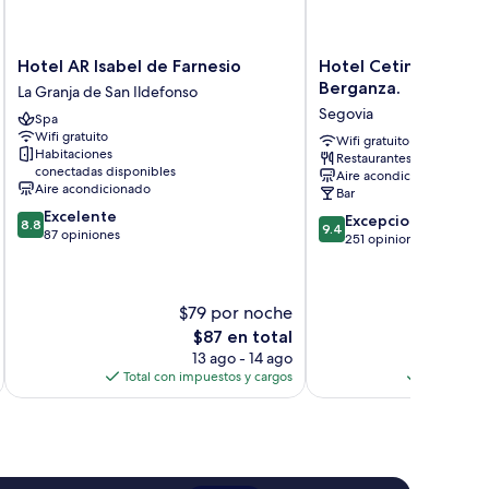
Hotel
Hotel
Hotel AR Isabel de Farnesio
Hotel Cetina Palacio
AR
Cetina
Berganza.
La Granja de San Ildefonso
Isabel
Palacio
Segovia
Spa
de
Ayala
Wifi gratuito
Farnesio
Berganza.
Wifi gratuito
Habitaciones
Restaurantes
La
Segovia
conectadas disponibles
Aire acondicionado
Granja
Aire acondicionado
Bar
de
8.8
Excelente
9.4
San
Excepcional
8.8
9.4
de
87 opiniones
de
Ildefonso
251 opiniones
10,
10,
Excelente,
Excepcional,
87
251
$79 por noche
$1
opiniones
opiniones
El
$87 en total
precio
13 ago - 14 ago
actual
Total con impuestos y cargos
Total con 
es
de
$87