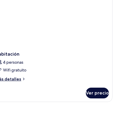
abitación
4 personas
Wifi gratuito
ás
s detalles
talles
bre
Ver precio
bitación