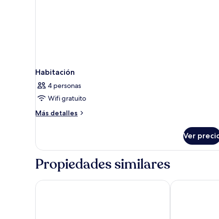
Habitación
4 personas
Wifi gratuito
Más
Más detalles
detalles
sobre
Ver preci
Habitación
Propiedades similares
Áurea Convento Capuchinos by Eurostars Hotel C
Hotel La Farm