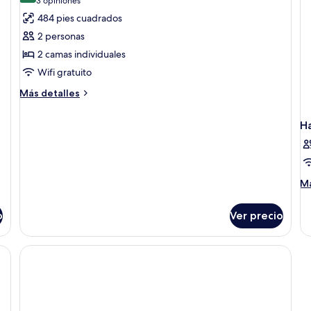
(3
3 opiniones
Adults)
fotos
opiniones)
484 pies cuadrados
de
2 personas
Habitación
2 camas individuales
superior
Wifi gratuito
con
2
Más
Más detalles
detalles
camas
sobre
individuales
H
Habitación
superior
con
2
camas
M
Má
individuales
de
so
o
Ver precio
Ha