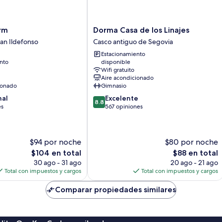
Dorma
rm
Dorma Casa de los Linajes
Casa
San Ildefonso
Casco antiguo de Segovia
de
Estacionamiento
los
nto
disponible
Linajes
Wifi gratuito
Casco
Aire acondicionado
antiguo
ionado
Gimnasio
de
8.8
nal
Excelente
Segovia
8.8
de
es
567 opiniones
10,
Excelente,
567
$94 por noche
$80 por noche
opiniones
El
El
$104 en total
$88 en total
precio
precio
30 ago - 31 ago
20 ago - 21 ago
actual
actual
Total con impuestos y cargos
Total con impuestos y cargos
es
es
de
de
Comparar propiedades similares
$104
$88