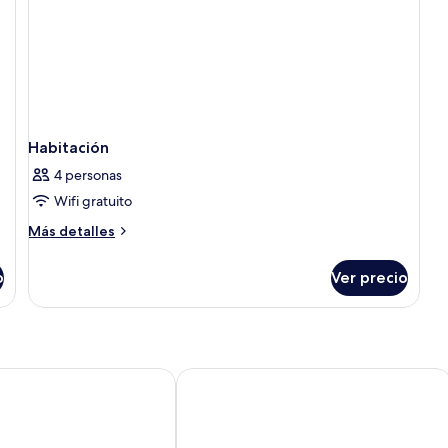
Habitación
4 personas
Wifi gratuito
Más
Más detalles
detalles
sobre
o
Ver precio
Habitación
ompany
Dorma Casa de los Linajes