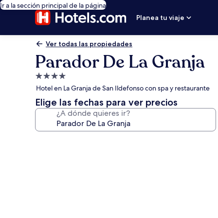
Ir a la sección principal de la página
Planea tu viaje
Ver todas las propiedades
Parador De La Granja
Propiedad
de
Hotel en La Granja de San Ildefonso con spa y restaurante
4.0
Elige las fechas para ver precios
estrellas
¿A dónde quieres ir?
Galería
de
fotos
de
Parador
De