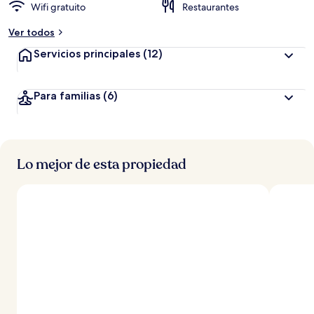
Wifi gratuito
Restaurantes
a
Ver todos
l
t
Servicios principales
(12)
a
d
Para familias
(6)
e
l
o
s
Lo mejor de esta propiedad
v
i
a
j
e
r
o
s