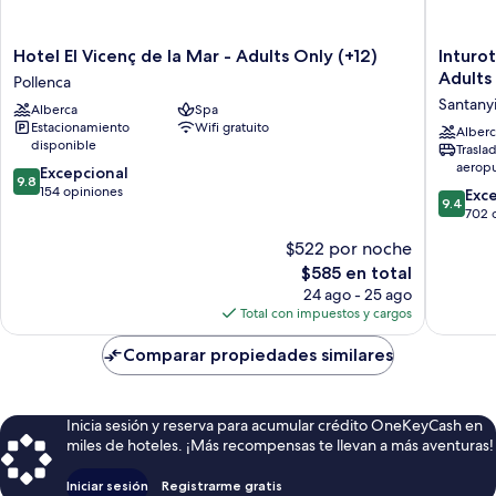
Hotel
Inturote
Hotel El Vicenç de la Mar - Adults Only (+12)
Inturo
El
Cala
Adults
Pollenca
Vicenç
Esmeral
Santany
Alberca
Spa
de
Beach
Estacionamiento
Wifi gratuito
la
Hotel
Alberc
disponible
Trasla
Mar
&
aerop
9.8
-
Excepcional
Spa
9.8
de
Adults
154 opiniones
-
9.4
Exc
9.4
10,
Only
Adults
de
702 
Excepcional,
(+12)
Only
10,
$522 por noche
154
Pollenca
Santanyi
Excepcio
opiniones
El
$585 en total
702
precio
opinion
24 ago - 25 ago
actual
Total con impuestos y cargos
es
de
Comparar propiedades similares
$585
Inicia sesión y reserva para acumular crédito OneKeyCash en
miles de hoteles. ¡Más recompensas te llevan a más aventuras!
Iniciar sesión
Registrarme gratis