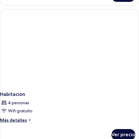
vista
al
mar
Habitación
4 personas
Wifi gratuito
Más
Más detalles
detalles
sobre
Ver precio
Habitación