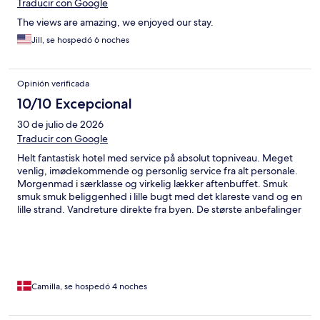
Traducir con Google
The views are amazing, we enjoyed our stay.
Jill, se hospedó 6 noches
Opinión verificada
10/10 Excepcional
30 de julio de 2026
Traducir con Google
Helt fantastisk hotel med service på absolut topniveau. Meget
venlig, imødekommende og personlig service fra alt personale.
Morgenmad i særklasse og virkelig lækker aftenbuffet. Smuk
smuk smuk beliggenhed i lille bugt med det klareste vand og en
lille strand. Vandreture direkte fra byen. De største anbefalinger
Camilla, se hospedó 4 noches