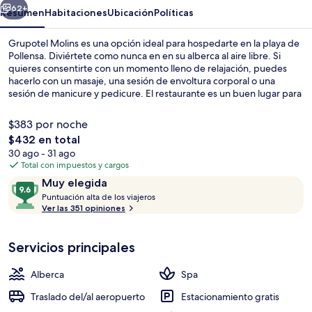
62+
Resumen
Habitaciones
Ubicación
Políticas
Grupotel Molins es una opción ideal para hospedarte en la playa de
Pollensa. Diviértete como nunca en en su alberca al aire libre. Si
quieres consentirte con un momento lleno de relajación, puedes
hacerlo con un masaje, una sesión de envoltura corporal o una
sesión de manicure y pedicure. El restaurante es un buen lugar para
comer rico, mientras que en el bar o lounge puedes tomar un buen
coctel frío. Este hotel de lujo también tiene su bar junto a la alberca,
$383 por noche
su cancha de tenis al aire libre y su snack bar o deli. El personal
El
$432 en total
amable y la cercanía con la playa reciben muy buenas calificaciones
precio
30 ago - 31 ago
de otros visitantes.
En la playa y toallas de playa
total
Total con impuestos y cargos
es
Opiniones
9.6
Muy elegida
de
P
de
Puntuación alta de los viajeros
$432
u
Ver las 351 opiniones
10,
n
Muy
t
elegida
Servicios principales
u
a
c
Alberca
Spa
i
ó
Traslado del/al aeropuerto
Estacionamiento gratis
n