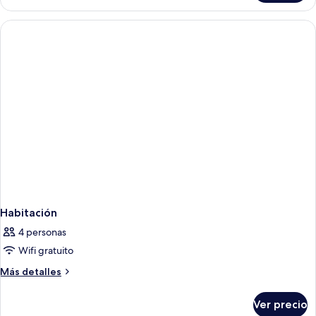
Habitación
4 personas
Wifi gratuito
Más
Más detalles
detalles
sobre
Ver precio
Habitación