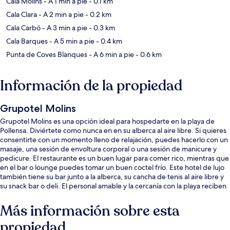
Cala Molins
- A 1 min a pie
- 0.1 km
Cala Clara
- A 2 min a pie
- 0.2 km
Cala Carbó
- A 3 min a pie
- 0.3 km
Cala Barques
- A 5 min a pie
- 0.4 km
Punta de Coves Blanques
- A 6 min a pie
- 0.6 km
Información de la propiedad
Grupotel Molins
Grupotel Molins es una opción ideal para hospedarte en la playa de
Pollensa. Diviértete como nunca en en su alberca al aire libre. Si quieres
consentirte con un momento lleno de relajación, puedes hacerlo con un
masaje, una sesión de envoltura corporal o una sesión de manicure y
pedicure. El restaurante es un buen lugar para comer rico, mientras que
en el bar o lounge puedes tomar un buen coctel frío. Este hotel de lujo
también tiene su bar junto a la alberca, su cancha de tenis al aire libre y
su snack bar o deli. El personal amable y la cercanía con la playa reciben
muy buenas calificaciones de otros visitantes.
Más información sobre esta
propiedad