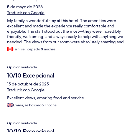
5 de mayo de 2026
Traducir con Google
My family a wonderful stay at this hotel. The amenities were
excellent and made the experience really comfortable and
enjoyable. The staff stood out the most—they were incredibly
friendly, welcoming, and always ready to help with anything we
needed. The views from our room were absolutely amazing and
added something special to the whole trip. One of my favorite
Tarn, se hospedó 3 noches
parts was the buffet, which offered a great variety of options
and everything was fresh and delicious even for vegetarians!
Overall, it was a fantastic experience and I would definitely stay
Opinión verificada
here again.
10/10 Excepcional
15 de octubre de 2025
Traducir con Google
Excellent views, amazing food and service
Emma, se hospedó 1 noche
Opinión verificada
10/10 Excepcional