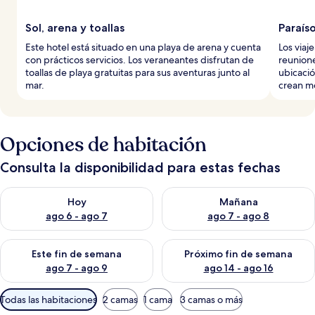
Sol, arena y toallas
Paraíso
Este hotel está situado en una playa de arena y cuenta
Los viaj
con prácticos servicios. Los veraneantes disfrutan de
reunione
toallas de playa gratuitas para sus aventuras junto al
ubicación
mar.
crean m
Opciones de habitación
Consulta la disponibilidad para estas fechas
Consulta la disponibilidad para hoy ago 6 - ago 7
Consulta la disponibilidad pa
Hoy
Mañana
ago 6 - ago 7
ago 7 - ago 8
Consulta la disponibilidad para este fin de semana ago 7 - ag
Consulta la disponibilidad par
Este fin de semana
Próximo fin de semana
ago 7 - ago 9
ago 14 - ago 16
Filtros
Todas las habitaciones
2 camas
1 cama
3 camas o más
disponibles