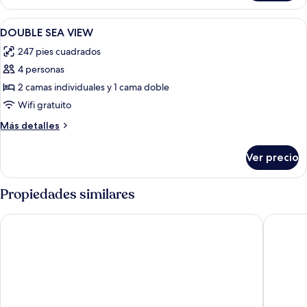
Abrir
Minibar, caja de seguridad en la habita
1
DOUBLE SEA VIEW
todas
247 pies cuadrados
las
4 personas
fotos
de
2 camas individuales y 1 cama doble
DOUBLE
Wifi gratuito
SEA
Más
Más detalles
VIEW
detalles
sobre
Ver precio
DOUBLE
SEA
VIEW
Propiedades similares
Hotel El Vicenç de la Mar - Adults Only (+12)
Inturote