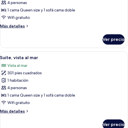
Suite
4 personas
junior,
1 cama Queen size y 1 sofá cama doble
balcón,
Wifi gratuito
vista
Más
Más detalles
al
detalles
mar
sobre
Ver precio
Suite
junior,
balcón,
Abrir
Habitación de hotel moderna con cama, 
4
vista
Suite, vista al mar
todas
al
Vista al mar
mar
las
301 pies cuadrados
fotos
de
1 habitación
Suite,
4 personas
vista
1 cama Queen size y 1 sofá cama doble
al
Wifi gratuito
mar
Más
Más detalles
detalles
sobre
Ver precio
Suite,