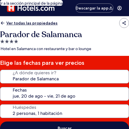
Ir a la sección principal de la página
Descargar la app
Ver todas las propiedades
Parador de Salamanca
Propiedad
de
Hotel en Salamanca con restaurante y bar o lounge
4.0
estrellas
Elige las fechas para ver precios
¿A dónde quieres ir?
Fechas
Huéspedes
Buscar