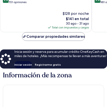
de
de
de
701 opiniones
981 
10,
10,
Salamanca
Excepcional,
Excepcio
$128 por noche
701
981
El
$141 en total
opiniones
opinion
precio
30 ago - 31 ago
actual
Total con impuestos y cargos
es
de
Comparar propiedades similares
$141
Inicia sesión y reserva para acumular crédito OneKeyCash en
miles de hoteles. ¡Más recompensas te llevan a más aventuras!
Iniciar sesión
Registrarme gratis
Información de la zona