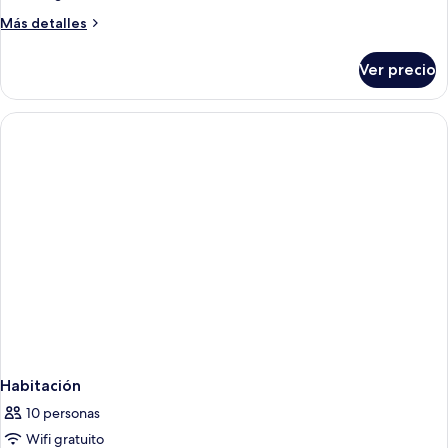
Más
Más detalles
detalles
sobre
Ver precio
Habitación
Habitación
10 personas
Wifi gratuito