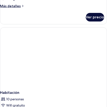
Más
Más detalles
detalles
sobre
Ver precio
Suite
junior
Habitación
10 personas
Wifi gratuito