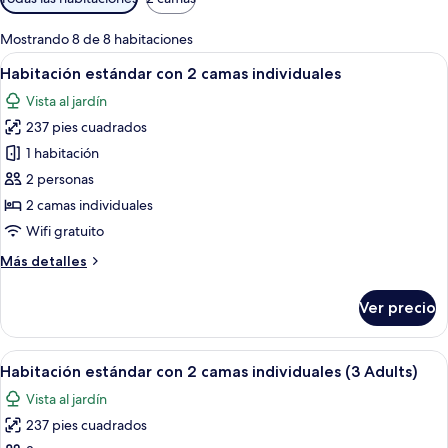
disponibles
para
Mostrando 8 de 8 habitaciones
las
Abrir
Una habitación de hotel con una cama 
9
Habitación estándar con 2 camas individuales
habitaciones
todas
Vista al jardín
las
237 pies cuadrados
fotos
de
1 habitación
Habitación
2 personas
estándar
2 camas individuales
con
Wifi gratuito
2
Más
Más detalles
camas
detalles
individuales
sobre
Ver precio
Habitación
estándar
con
Abrir
Una habitación de hotel con una cama 
6
2
Habitación estándar con 2 camas individuales (3 Adults)
todas
camas
Vista al jardín
individuales
las
237 pies cuadrados
fotos