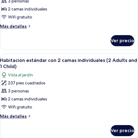
de
3 personas
Habitación
2 camas individuales
estándar
Wifi gratuito
con
Más
Más detalles
2
detalles
camas
sobre
Ver precio
Habitación
individuales
estándar
(3
con
Abrir
Habitación de hotel con dos camas, un 
Adults)
10
2
Habitación estándar con 2 camas individuales (2 Adults and
todas
camas
1 Child)
individuales
las
Vista al jardín
(3
fotos
Adults)
237 pies cuadrados
de
3 personas
Habitación
estándar
2 camas individuales
con
Wifi gratuito
2
Más
Más detalles
camas
detalles
individuales
sobre
Ver precio
Habitación
(2
estándar