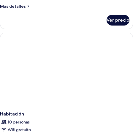
Más
Más detalles
detalles
sobre
Ver precio
Habitación
Habitación
10 personas
Wifi gratuito