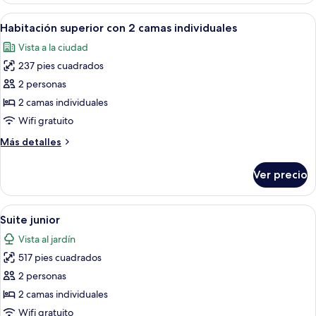
Adults
con
Abrir
Habitación de hotel con dos camas, un 
and
6
2
Habitación superior con 2 camas individuales
todas
camas
1
Vista a la ciudad
individuales
las
Child)
(2
237 pies cuadrados
fotos
Adults
de
2 personas
and
Habitación
1
2 camas individuales
Child)
superior
Wifi gratuito
con
Más
Más detalles
2
detalles
camas
sobre
Ver precio
Habitación
individuales
superior
con
Abrir
Un dormitorio con cama con dosel, ar
11
2
Suite junior
todas
camas
Vista al jardín
individuales
las
517 pies cuadrados
fotos
de
2 personas
Suite
2 camas individuales
junior
Wifi gratuito