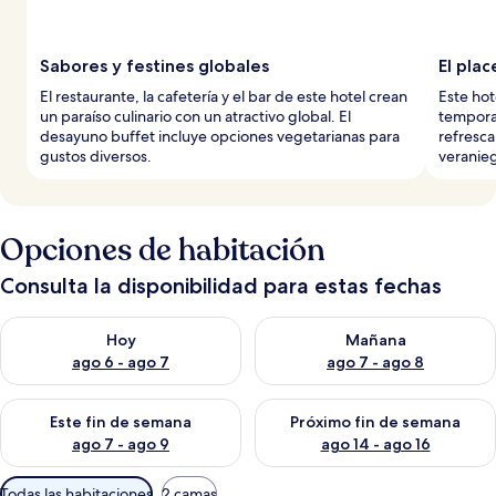
Sabores y festines globales
El plac
El restaurante, la cafetería y el bar de este hotel crean
Este hot
un paraíso culinario con un atractivo global. El
tempora
desayuno buffet incluye opciones vegetarianas para
refresca
gustos diversos.
veranieg
Opciones de habitación
Consulta la disponibilidad para estas fechas
Consulta la disponibilidad para hoy ago 6 - ago 7
Consulta la disponibilidad pa
Hoy
Mañana
ago 6 - ago 7
ago 7 - ago 8
Consulta la disponibilidad para este fin de semana ago 7 - ag
Consulta la disponibilidad par
Este fin de semana
Próximo fin de semana
ago 7 - ago 9
ago 14 - ago 16
Filtros
Todas las habitaciones
2 camas