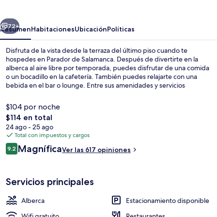
Salamanca
erior
Siguiente
72+
Resumen
Habitaciones
Ubicación
Políticas
Disfruta de la vista desde la terraza del último piso cuando te
hospedes en Parador de Salamanca. Después de divertirte en la
alberca al aire libre por temporada, puedes disfrutar de una comida
o un bocadillo en la cafetería. También puedes relajarte con una
bebida en el bar o lounge. Entre sus amenidades y servicios
destacan su sauna, su snack bar o deli, y su terraza.
$104 por noche
El
$114 en total
precio
24 ago - 25 ago
Alberca al aire libre por temporada
total
Total con impuestos y cargos
es
Opiniones
Magnífica
9.2
Ver las 617 opiniones
de
9.2 de 10,
$114
Servicios principales
Alberca
Estacionamiento disponible
Wifi gratuito
Restaurantes