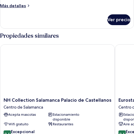
Más
Más detalles
detalles
sobre
Ver precio
Habitación
Propiedades similares
NH Collection Salamanca Palacio de Castellanos
Eurostars
NH
Eurostar
NH Collection Salamanca Palacio de Castellanos
Eurosta
Collection
Las
Centro de Salamanca
Centro 
Salamanca
Claras
Acepta mascotas
Estacionamiento
Estaci
Palacio
Centro
disponible
dispon
de
de
Wifi gratuito
Restaurantes
Aire a
Castellanos
Salaman
9.4
9.4
Centro
Excepcional
Exc
9.4
9.4