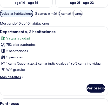
ago 14 - ago 16
ago 21 - ago 23
Filtros
Todas las habitaciones
3 camas o más
2 camas
1 cama
disponibles
para
Mostrando 10 de 10 habitaciones
las
Abrir
Una sala de estar moderna con un sof
7
Departamento, 2 habitaciones
habitaciones
todas
Vista a la ciudad
las
753 pies cuadrados
fotos
de
2 habitaciones
Departamento,
5 personas
2
1 cama Queen size, 2 camas individuales y 1 sofá cama individual
habitaciones
Wifi gratuito
Más
Más detalles
detalles
sobre
Ver precio
Departamento,
2
habitaciones
Abrir
Un balcón con barandilla de vidrio, mo
4
Penthouse
todas