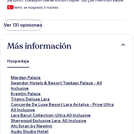
yardımcı. Lokasyon olarak konum süper. Biz çok memnun kaldık
Nehir, se hospedó 3 noches
Ver 131 opiniones
Más información
Hospedaje
E
Mardan Palace
n
E
Swandor Hotels & Resort Topkapi Palace - All
l
n
Inclusive
a
l
E
Kremlin Palace
c
a
n
E
Titanic Deluxe Lara
e
c
l
n
E
Concorde De Luxe Resort Lara Antalya - Prive Ultra
p
e
a
l
n
All Inclusive
a
p
c
a
l
E
Lara Barut Collection-Ultra All Inclusive
r
a
e
c
a
n
E
Sherwood Exclusive Lara, All Inclusive
a
r
p
e
c
l
n
E
Ahi Evran by NewInn
a
a
a
p
e
a
l
n
E
Audo Studio Hotel