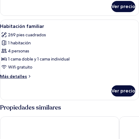
sobre
Ver precio
Suite
Deluxe
Abrir
Una habitación de hotel moderna con
6
Habitación familiar
todas
269 pies cuadrados
las
1 habitación
fotos
de
4 personas
Habitación
1 cama doble y 1 cama individual
familiar
Wifi gratuito
Más
Más detalles
detalles
sobre
Ver precio
Habitación
familiar
Propiedades similares
Elysium Green Suites
Lariston