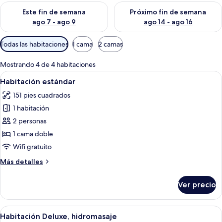
Consulta la disponibilidad para este fin de semana ago 7 - ag
Consulta la disponibilidad par
Este fin de semana
Próximo fin de semana
ago 7 - ago 9
ago 14 - ago 16
Filtros
Todas las habitaciones
1 cama
2 camas
disponibles
para
Mostrando 4 de 4 habitaciones
las
Abrir
Una habitación de hotel moderna con
6
Habitación estándar
habitaciones
todas
151 pies cuadrados
las
1 habitación
fotos
de
2 personas
Habitación
1 cama doble
estándar
Wifi gratuito
Más
Más detalles
detalles
sobre
Ver precio
Habitación
estándar
Abrir
Una habitación de hotel moderna con u
11
Habitación Deluxe, hidromasaje