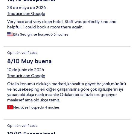
28 de mayo de 2026
Traducir con Google
Very nice and very clean hotel. Staff was perfectly kind and
helpfull. I could book a room there again.
Bita Sedigh, se hospedó 5 noches
Opinión verificada
8/10 Muy buena
10 de junio de 2026
Traducir con Google
Otelin konumu oldukça merkezi,kahvaltısı gayet başarılı,müdürü
ve housekeepingleri diğer çalışanlarına göre çok ilgili,işlerini iyi
yapan oldukça nazik insanlar.Odaları biraz fazla ses geçiriyor
maalesef ama oldukça temiz.
Necip, se hospedó 4 noches
Opinión verificada