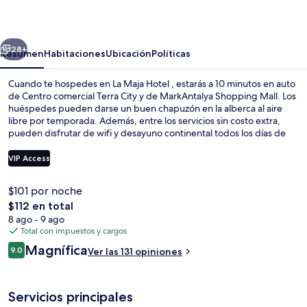
Hotel
erior
Siguiente
28+
Resumen
Habitaciones
Ubicación
Políticas
Cuando te hospedes en La Maja Hotel , estarás a 10 minutos en auto
de Centro comercial Terra City y de MarkAntalya Shopping Mall. Los
huéspedes pueden darse un buen chapuzón en la alberca al aire
libre por temporada. Además, entre los servicios sin costo extra,
pueden disfrutar de wifi y desayuno continental todos los días de
08:00 a 10:00. Asimismo, tanto Antiguo Bazar como Puerta de
Adriano están a solo unos minutos en auto. Otros visitantes hablan
VIP Access
maravillas de las amenidades y características como el personal
amable.
$101 por noche
Desayuno continental incluido todos l
El
$112 en total
precio
8 ago - 9 ago
total
Total con impuestos y cargos
es
Opiniones
Magnífica
9.0
Ver las 131 opiniones
de
9.0 de 10,
$112
Servicios principales