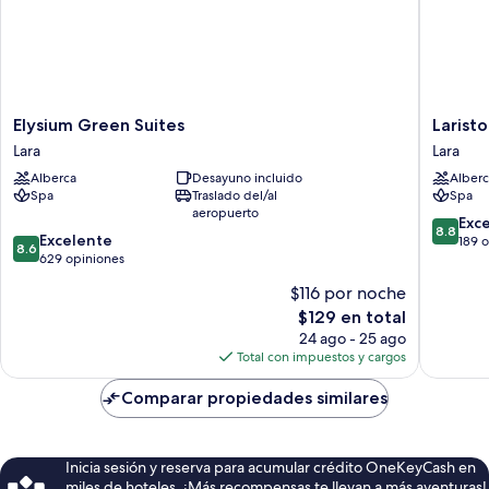
Elysium
Lariston
Elysium Green Suites
Larist
Green
Suite
Lara
Lara
Suites
Spa
Alberca
Desayuno incluido
Alberc
Lara
Hotel
Spa
Traslado del/al
Spa
Lara
aeropuerto
8.8
Exc
8.8
8.6
Excelente
de
189 
8.6
de
629 opiniones
10,
10,
Excelent
$116 por noche
Excelente,
189
El
$129 en total
629
opinion
precio
opiniones
24 ago - 25 ago
actual
Total con impuestos y cargos
es
de
Comparar propiedades similares
$129
Inicia sesión y reserva para acumular crédito OneKeyCash en
miles de hoteles. ¡Más recompensas te llevan a más aventuras!