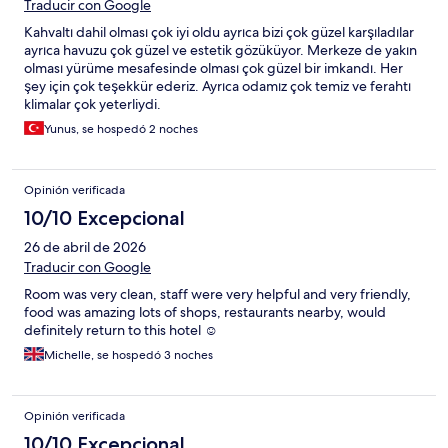
Traducir con Google
Kahvaltı dahil olması çok iyi oldu ayrıca bizi çok güzel karşıladılar
ayrıca havuzu çok güzel ve estetik gözüküyor. Merkeze de yakın
olması yürüme mesafesinde olması çok güzel bir imkandı. Her
şey için çok teşekkür ederiz. Ayrıca odamız çok temiz ve ferahtı
klimalar çok yeterliydi.
Yunus, se hospedó 2 noches
Opinión verificada
10/10 Excepcional
26 de abril de 2026
Traducir con Google
Room was very clean, staff were very helpful and very friendly,
food was amazing lots of shops, restaurants nearby, would
definitely return to this hotel ☺️
Michelle, se hospedó 3 noches
Opinión verificada
10/10 Excepcional