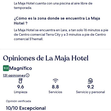
La Maja Hotel cuenta con una piscina al aire libre de
temporada.
¿Cómo es la zona donde se encuentra La Maja
Hotel ?
La Maja Hotel se encuentra en Lara, a tan solo 16 minutos a pie
de Centro comercial Terra City y a 3 minutos a pie de Centro
comercial S'hemall.
Opiniones de La Maja Hotel
Opiniones
Magnífico
9.0
131 opiniones
9.6
8.8
9.2
Limpieza
Servicios
Servicio y personal
Opiniones
Opinión verificada
10/10 Excepcional