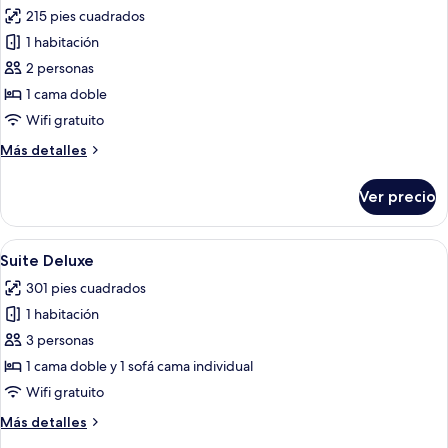
todas
215 pies cuadrados
las
1 habitación
fotos
de
2 personas
Habitación
1 cama doble
Deluxe,
Wifi gratuito
hidromasaje
Más
Más detalles
detalles
sobre
Ver precio
Habitación
Deluxe,
hidromasaje
Abrir
Habitación de hotel moderna con una c
7
Suite Deluxe
todas
301 pies cuadrados
las
1 habitación
fotos
de
3 personas
Suite
1 cama doble y 1 sofá cama individual
Deluxe
Wifi gratuito
Más
Más detalles
detalles