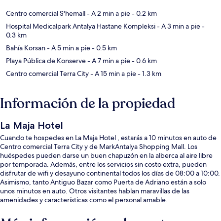
Centro comercial S'hemall
- A 2 min a pie
- 0.2 km
Hospital Medicalpark Antalya Hastane Kompleksi
- A 3 min a pie
-
0.3 km
Bahía Korsan
- A 5 min a pie
- 0.5 km
Playa Pública de Konserve
- A 7 min a pie
- 0.6 km
Centro comercial Terra City
- A 15 min a pie
- 1.3 km
Información de la propiedad
La Maja Hotel
Cuando te hospedes en La Maja Hotel , estarás a 10 minutos en auto de
Centro comercial Terra City y de MarkAntalya Shopping Mall. Los
huéspedes pueden darse un buen chapuzón en la alberca al aire libre
por temporada. Además, entre los servicios sin costo extra, pueden
disfrutar de wifi y desayuno continental todos los días de 08:00 a 10:00.
Asimismo, tanto Antiguo Bazar como Puerta de Adriano están a solo
unos minutos en auto. Otros visitantes hablan maravillas de las
amenidades y características como el personal amable.