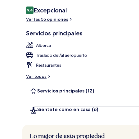
Opiniones
Excepcional
9.4
9.4 de 10,
Ver las 55 opiniones
Vista a la pla
Servicios principales
Alberca
Traslado del/al aeropuerto
Restaurantes
Ver todos
Servicios principales
(12)
Siéntete como en casa
(6)
Lo mejor de esta propiedad