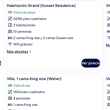
pr
un sofá grande, un televisor de pantalla plana y una zona de estar con sillon
Abrir
Una sala de estar moderna con un sofá 
A
(Beach)
24
(B
Habitación Grand (Sunset Residence)
Vi
todas
t
Vista a la playa
las
la
26766 pies cuadrados
fotos
f
de
d
3 habitaciones
Habitación
Vi
10 personas
Grand
G
2 camas King size y 2 camas Queen size
(Sunset
a
Wifi gratuito
M
Má
Residence)
p
de
Más
Más detalles
(
so
detalles
Vi
sobre
Gr
o
Ver precio
Habitación
al
Grand
pr
(Sunset
un sofá grande, un televisor de pantalla plana y una zona de estar con sillon
Abrir
Un dormitorio lujoso con una cama gra
A
(W
21
Residence)
Villa, 1 cama King size (Water)
Vi
todas
t
Vista al mar
las
la
1604 pies cuadrados
fotos
f
de
d
4 personas
Villa,
Vi
1 cama King size
1
1