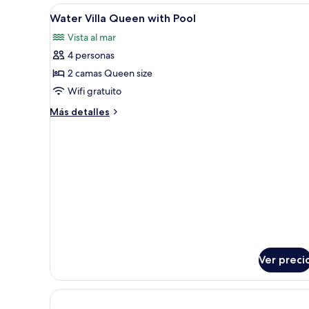
camas
Abrir
Una habitación lujosa con vist
2
Queen
Water Villa Queen with Pool
todas
size
Vista al mar
(Water)
las
4 personas
fotos
de
2 camas Queen size
Water
Wifi gratuito
Villa
Más
Más detalles
Queen
detalles
with
sobre
Water
Pool
Villa
Queen
with
Pool
Ver preci