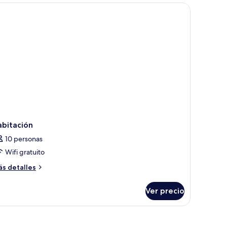
paja.
ol
abitación
10 personas
Wifi gratuito
ás
s detalles
talles
bre
Ver precio
bitación