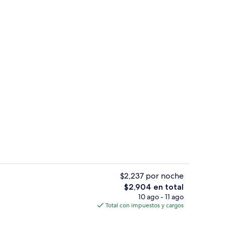
Televisión LED, consola de videojuegos
ado por la propiedad
$2,237 por noche
El
$2,904 en total
precio
10 ago - 11 ago
de alta calidad y artículos del minibar gratis
Ropa de cama de alta calidad y artícul
total
Total con impuestos y cargos
es
de