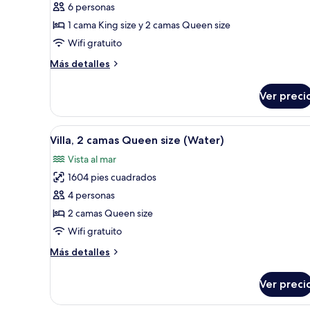
6 personas
habitaciones,
1 cama King size y 2 camas Queen size
alberca
Wifi gratuito
privada
(Two-
Más
Más detalles
detalles
Villa
sobre
Residence)
Ver preci
Villa,
2
habitaciones,
Abrir
Vista aérea de bungalows sobr
17
alberca
Villa, 2 camas Queen size (Water)
todas
privada
Vista al mar
(Two-
las
Villa
1604 pies cuadrados
fotos
Residence)
de
4 personas
Villa,
2 camas Queen size
2
Wifi gratuito
camas
Más
Más detalles
Queen
detalles
size
sobre
Ver preci
Villa,
(Water)
2