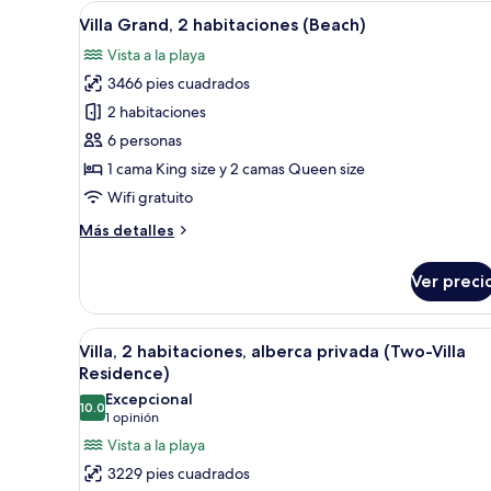
Abrir
Una sala de estar moderna con 
(Beach)
21
Villa Grand, 2 habitaciones (Beach)
todas
Vista a la playa
las
3466 pies cuadrados
fotos
de
2 habitaciones
Villa
6 personas
Grand,
1 cama King size y 2 camas Queen size
2
Wifi gratuito
habitaciones
Más
Más detalles
(Beach)
detalles
sobre
Ver preci
Villa
Grand,
2
Abrir
Una sala de estar moderna con 
19
habitaciones
Villa, 2 habitaciones, alberca privada (Two-Villa
todas
(Beach)
Residence)
las
Excepcional
10.0
fotos
10.0 de 10
(1
1 opinión
de
opinión)
Vista a la playa
Villa,
3229 pies cuadrados
2