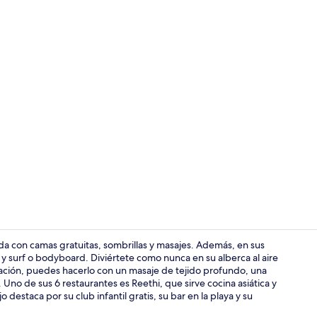
Video realiz
a con camas gratuitas, sombrillas y masajes. Además, en sus
y surf o bodyboard. Diviértete como nunca en su alberca al aire
ajación, puedes hacerlo con un masaje de tejido profundo, una
Ropa de cama 
Uno de sus 6 restaurantes es Reethi, que sirve cocina asiática y
 destaca por su club infantil gratis, su bar en la playa y su