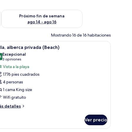
fin de semana ago 7 - ago 9
Consulta la disponibilidad para el próximo fin de semana ago 
Próximo fin de semana
ago 14 - ago 16
Mostrando 16 de 16 habitaciones
 de bambú y vistas a zonas verdes.
de, un lavabo y un mueble de tocador.
brir
Amplia habitación con una cama grande, un esc
27
lla, alberca privada (Beach)
odas
Excepcional
s
4
9.4 de 10
(3
3 opiniones
otos
opiniones)
Vista a la playa
e
1776 pies cuadrados
lla,
4 personas
lberca
1 cama King size
rivada
Wifi gratuito
Beach)
ás
s detalles
talles
bre
Ver precio
la,
berca