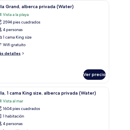
ivada
es.
grande, un televisor de pantalla plana y una zona de estar con sillones.
brir
Un interior moderno con un amplio ventanal co
33
each)
lla Grand, alberca privada (Water)
odas
Vista a la playa
s
2594 pies cuadrados
otos
e
4 personas
lla
1 cama King size
rand,
Wifi gratuito
lberca
ás
s detalles
rivada
talles
Water)
bre
lla
and,
Ver precio
berca
ivada
es.
nde, un espacio de descanso y vista al océano.
brir
Un dormitorio lujoso con una cama grande, un
ater)
21
lla, 1 cama King size, alberca privada (Water)
odas
Vista al mar
s
1604 pies cuadrados
otos
e
1 habitación
lla,
4 personas