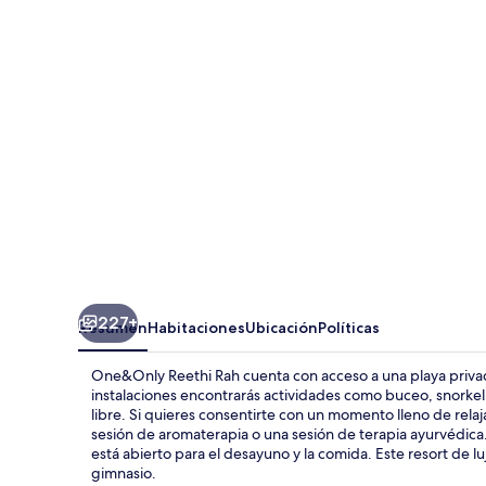
Rah
227+
Resumen
Habitaciones
Ubicación
Políticas
One&Only Reethi Rah cuenta con acceso a una playa privad
instalaciones encontrarás actividades como buceo, snorkel 
libre. Si quieres consentirte con un momento lleno de rel
sesión de aromaterapia o una sesión de terapia ayurvédica. 
está abierto para el desayuno y la comida. Este resort de lujo
gimnasio.