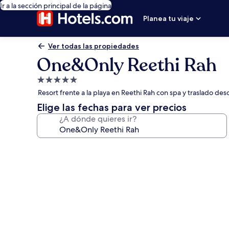
Ir a la sección principal de la página
Planea tu viaje
Ver todas las propiedades
One&Only Reethi Rah
Propiedad
de
Resort frente a la playa en Reethi Rah con spa y traslado desd
5.0
Elige las fechas para ver precios
estrellas
¿A dónde quieres ir?
Galería
de
fotos
de
One&Only
Reethi