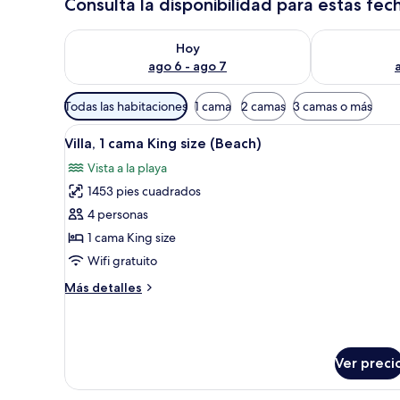
Consulta la disponibilidad para estas fec
Consulta la disponibilidad para hoy ago 6 - ago 7
Consulta la d
Hoy
ago 6 - ago 7
Filtros
Todas las habitaciones
1 cama
2 camas
3 camas o más
disponibles
Abrir
Una habitación amplia con una
para
8
Villa, 1 cama King size (Beach)
todas
las
Vista a la playa
las
habitaciones
1453 pies cuadrados
fotos
de
4 personas
Villa,
1 cama King size
1
Wifi gratuito
cama
Más
Más detalles
King
detalles
size
sobre
Villa,
(Beach)
1
Ver preci
cama
King
size