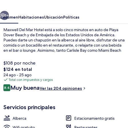
Mar
Hotel
erior
Siguiente
5+
Resumen
Habitaciones
Ubicación
Políticas
Maxwell Del Mar Hotel está a solo cinco minutos en auto de Playa
Dover Beach y de Embajada de los Estados Unidos de América.
Puedes darte un chapuzón en la alberca al aire libre, disfrutar de una
comida o un bocadillo en el restaurante, o relajarte con una bebida
en el bar o lounge. Asimismo, tanto Carlisle Bay como Miami Beach
están a solo unos minutos en auto. Otros visitantes hablan maravillas
de las amenidades y características como el personal amable.
$108 por noche
El
$124 en total
precio
24 ago - 25 ago
Caja de seguridad en la habitación, esc
total
Total con impuestos y cargos
es
Opiniones
Muy buena
8.4
Ver las 204 opiniones
de
8.4 de 10,
$124
Servicios principales
Alberca
Estacionamiento gratis
Wifi gratuito
Restaurantes