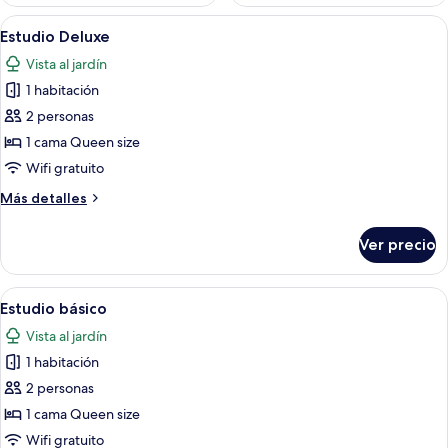
Abrir
Una habitación de hotel con cabecera 
1
Estudio Deluxe
todas
Vista al jardín
las
1 habitación
fotos
de
2 personas
Estudio
1 cama Queen size
Deluxe
Wifi gratuito
Más
Más detalles
detalles
sobre
Ver precio
Estudio
Deluxe
Abrir
Habitación de hotel con cama, mesita 
1
Estudio básico
todas
Vista al jardín
las
1 habitación
fotos
de
2 personas
Estudio
1 cama Queen size
básico
Wifi gratuito