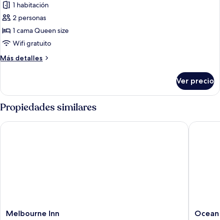
1 habitación
fotos
de
2 personas
Habitación
1 cama Queen size
básica
Wifi gratuito
Más
Más detalles
detalles
sobre
Ver precio
Habitación
básica
Propiedades similares
Melbourne Inn
Ocean S
Melbourne
Ocean
Melbourne Inn
Ocean