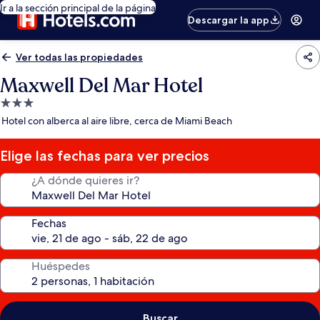
Ir a la sección principal de la página
Descargar la app
Ver todas las propiedades
Maxwell Del Mar Hotel
Propiedad
de
Hotel con alberca al aire libre, cerca de Miami Beach
3.0
estrellas
Elige las fechas para ver precios
¿A dónde quieres ir?
Fechas
Huéspedes
Buscar