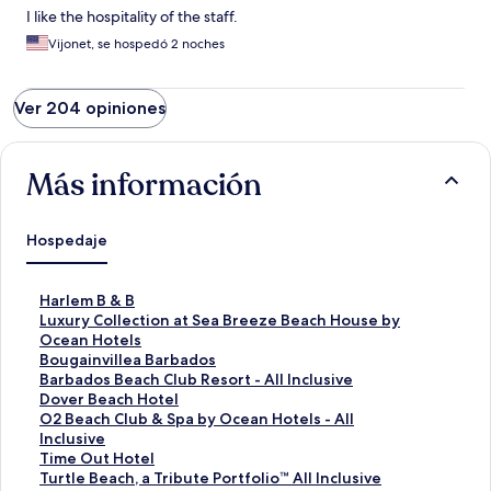
I like the hospitality of the staff.
Vijonet, se hospedó 2 noches
Ver 204 opiniones
Más información
Hospedaje
E
Harlem B & B
n
E
Luxury Collection at Sea Breeze Beach House by
l
n
Ocean Hotels
a
l
E
Bougainvillea Barbados
c
a
n
E
Barbados Beach Club Resort - All Inclusive
e
c
l
n
E
Dover Beach Hotel
p
e
a
l
n
E
O2 Beach Club & Spa by Ocean Hotels - All
a
p
c
a
l
n
Inclusive
r
a
e
c
a
l
E
Time Out Hotel
a
r
p
e
c
a
n
E
Turtle Beach, a Tribute Portfolio™ All Inclusive