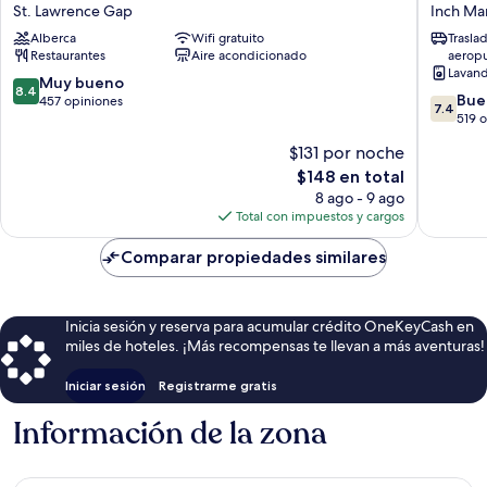
Inn
Spray
St. Lawrence Gap
Inch Ma
St.
Apartme
Alberca
Wifi gratuito
Trasla
Lawrence
Inch
Restaurantes
Aire acondicionado
aerop
Gap
Marlow
Lavand
8.4
Muy bueno
8.4
7.4
Bue
de
457 opiniones
7.4
de
519 
10,
10,
Muy
$131 por noche
Bueno,
bueno,
El
$148 en total
519
457
precio
opinion
8 ago - 9 ago
opiniones
actual
Total con impuestos y cargos
es
de
Comparar propiedades similares
$148
Inicia sesión y reserva para acumular crédito OneKeyCash en
miles de hoteles. ¡Más recompensas te llevan a más aventuras!
Iniciar sesión
Registrarme gratis
Información de la zona