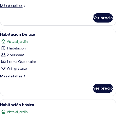
Más
Más detalles
detalles
sobre
Ver precio
Estudio
básico
Abrir
Una cama bien hecha con sábanas blan
2
Habitación Deluxe
todas
Vista al jardín
las
1 habitación
fotos
de
2 personas
Habitación
1 cama Queen size
Deluxe
Wifi gratuito
Más
Más detalles
detalles
sobre
Ver precio
Habitación
Deluxe
Abrir
Habitación de hotel con una cama, un es
1
Habitación básica
todas
Vista al jardín
las