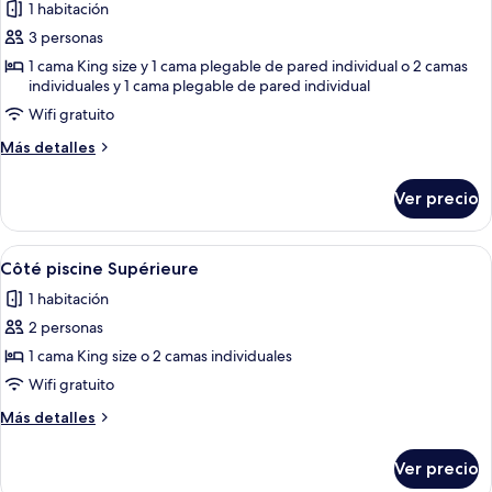
1 habitación
las
3 personas
fotos
de
1 cama King size y 1 cama plegable de pared individual o 2 camas
individuales y 1 cama plegable de pared individual
Triple
Wifi gratuito
Côté
piscine
Más
Más detalles
Supérieure
detalles
sobre
Ver precio
Triple
Côté
piscine
Abrir
Habitación de hotel con cama, escritorio,
5
Supérieure
Côté piscine Supérieure
todas
1 habitación
las
2 personas
fotos
de
1 cama King size o 2 camas individuales
Côté
Wifi gratuito
piscine
Más
Más detalles
Supérieure
detalles
sobre
Ver precio
Côté