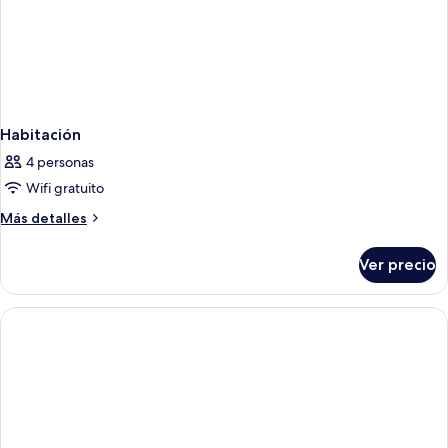
Habitación
4 personas
Wifi gratuito
Más
Más detalles
detalles
sobre
Ver precio
Habitación