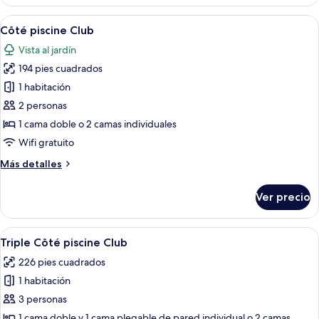
piscine
Supérieure
Abrir
Habitación de hotel con una cama gran
5
Côté piscine Club
todas
Vista al jardín
las
194 pies cuadrados
fotos
de
1 habitación
Côté
2 personas
piscine
1 cama doble o 2 camas individuales
Club
Wifi gratuito
Más
Más detalles
detalles
sobre
Ver precio
Côté
piscine
Club
Abrir
Una habitación de hotel con una cama, u
4
Triple Côté piscine Club
todas
226 pies cuadrados
las
1 habitación
fotos
de
3 personas
Triple
1 cama doble y 1 cama plegable de pared individual o 2 camas