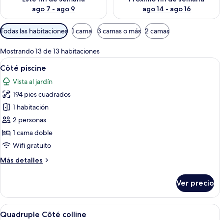
ago 7 - ago 9
ago 14 - ago 16
Filtros
Todas las habitaciones
1 cama
3 camas o más
2 camas
disponibles
para
Mostrando 13 de 13 habitaciones
las
Abrir
Habitación de hotel con cama, escritorio
4
Côté piscine
habitaciones
todas
Vista al jardín
las
194 pies cuadrados
fotos
de
1 habitación
Côté
2 personas
piscine
1 cama doble
Wifi gratuito
Más
Más detalles
detalles
sobre
Ver precio
Côté
piscine
Abrir
Habitación de hotel con dos camas, tel
4
Quadruple Côté colline