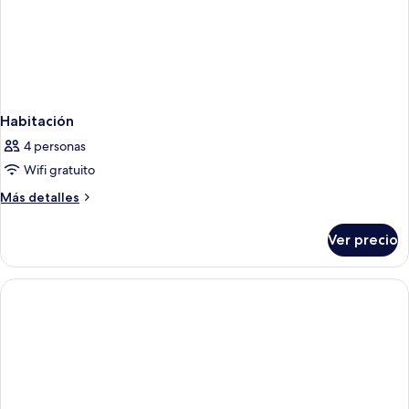
Habitación
4 personas
Wifi gratuito
Más
Más detalles
detalles
sobre
Ver precio
Habitación