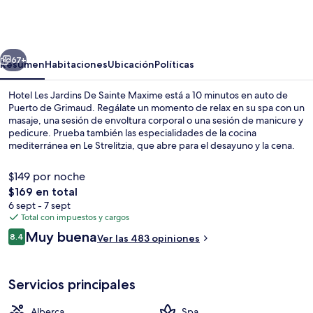
Les
Jardins
De
erior
Siguiente
Sainte
67+
Resumen
Habitaciones
Ubicación
Políticas
Maxime
Hotel Les Jardins De Sainte Maxime está a 10 minutos en auto de
Puerto de Grimaud. Regálate un momento de relax en su spa con un
masaje, una sesión de envoltura corporal o una sesión de manicure y
pedicure. Prueba también las especialidades de la cocina
mediterránea en Le Strelitzia, que abre para el desayuno y la cena.
Destacan su alberca techada, su alberca al aire libre y su bar o
lounge.
$149 por noche
El
$169 en total
precio
6 sept - 7 sept
Exterior
total
Total con impuestos y cargos
es
Opiniones
Muy buena
8.4
Ver las 483 opiniones
de
8.4 de 10,
$169
Servicios principales
Alberca
Spa