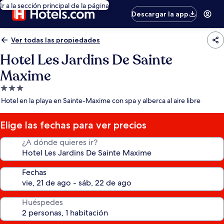
Ir a la sección principal de la página
Descargar la app
Ver todas las propiedades
Hotel Les Jardins De Sainte
Maxime
Propiedad
de
Hotel en la playa en Sainte-Maxime con spa y alberca al aire libre
3.0
estrellas
Elige las fechas para ver precios
¿A dónde quieres ir?
Fechas
Huéspedes