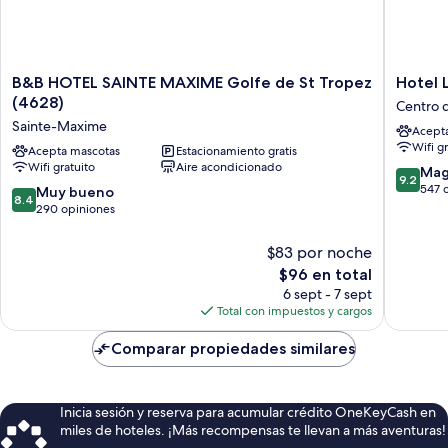
B&B
Hotel
B&B HOTEL SAINTE MAXIME Golfe de St Tropez
Hotel L
HOTEL
Le
(4628)
Centro 
SAINTE
Petit
Sainte-Maxime
Acept
MAXIME
Prince
Wifi g
Golfe
Acepta mascotas
Estacionamiento gratis
Centro
Wifi gratuito
Aire acondicionado
de
de
9.2
Mag
9.2
St
la
de
547 
8.4
Muy bueno
8.4
Tropez
ciudad
10,
de
290 opiniones
(4628)
de
Magnífi
10,
Sainte-
Sainte-
547
Muy
$83 por noche
Maxime
Maxime
opinion
bueno,
El
$96 en total
290
precio
6 sept - 7 sept
opiniones
actual
Total con impuestos y cargos
es
de
Comparar propiedades similares
$96
Inicia sesión y reserva para acumular crédito OneKeyCash en
miles de hoteles. ¡Más recompensas te llevan a más aventuras!