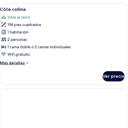
Club
Abrir
Ropa de cama de alta calidad y miniba
3
Côté colline
todas
Vista al cerro
las
194 pies cuadrados
fotos
de
1 habitación
Côté
2 personas
colline
1 cama doble o 2 camas individuales
Wifi gratuito
Más
Más detalles
detalles
sobre
Ver precio
Côté
colline