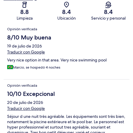
8.8
8.4
8.4
Limpieza
Ubicación
Servicio y personal
Opiniones
Opinión verificada
8/10 Muy buena
19 de julio de 2026
Traducir con Google
Very nice option in that area. Very nice swimming pool
Marcio, se hospedó 4 noches
Opinión verificada
10/10 Excepcional
20 de julio de 2026
Traducir con Google
Séjour d une nuit très agréable. Les équipements sont très bien,
notamment la piscine extérieure et le pool bar. Le personnel est
hyper professionnel et surtout tres agréable, souriant et
dynamique. Tres bon petit déjeuner, varié et copieux.