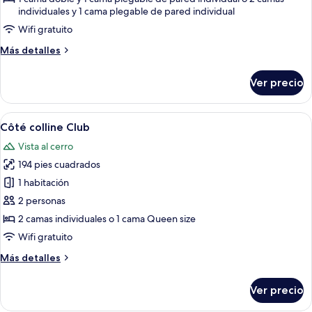
individuales y 1 cama plegable de pared individual
Côté
piscine
Wifi gratuito
Club
Más
Más detalles
detalles
sobre
Ver precio
Triple
Côté
piscine
Abrir
Ropa de cama de alta calidad y miniba
4
Club
Côté colline Club
todas
Vista al cerro
las
194 pies cuadrados
fotos
de
1 habitación
Côté
2 personas
colline
2 camas individuales o 1 cama Queen size
Club
Wifi gratuito
Más
Más detalles
detalles
sobre
Ver precio
Côté
colline