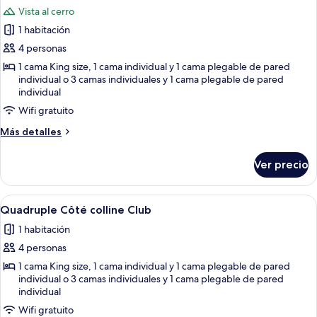
todas
Vista al cerro
las
1 habitación
fotos
de
4 personas
Quadruple
1 cama King size, 1 cama individual y 1 cama plegable de pared
individual o 3 camas individuales y 1 cama plegable de pared
Côté
individual
colline
Wifi gratuito
Más
Más detalles
detalles
sobre
Ver precio
Quadruple
Côté
colline
Abrir
Habitación de hotel con dos camas, un e
5
Quadruple Côté colline Club
todas
1 habitación
las
4 personas
fotos
de
1 cama King size, 1 cama individual y 1 cama plegable de pared
individual o 3 camas individuales y 1 cama plegable de pared
Quadruple
individual
Côté
Wifi gratuito
colline