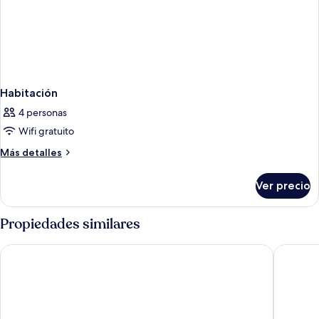
Habitación
4 personas
Wifi gratuito
Más
Más detalles
detalles
sobre
Ver precio
Habitación
Propiedades similares
B&B HOTEL SAINTE MAXIME Golfe de St Tropez (4628)
Hotel Le 