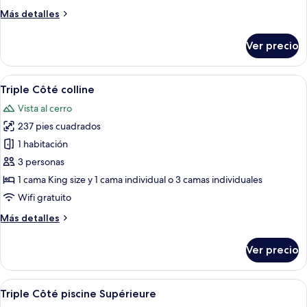
Club
Más
Más detalles
detalles
sobre
Ver precio
Quadruple
Côté
colline
Abrir
Habitación de hotel con cama, escritor
3
Club
Triple Côté colline
todas
Vista al cerro
las
237 pies cuadrados
fotos
de
1 habitación
Triple
3 personas
Côté
1 cama King size y 1 cama individual o 3 camas individuales
colline
Wifi gratuito
Más
Más detalles
detalles
sobre
Ver precio
Triple
Côté
colline
Abrir
Habitación de hotel con dos camas, tele
4
Triple Côté piscine Supérieure
todas