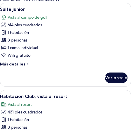
las
Abrir
Un dormitorio moderno con una cama 
5
Suite junior
habitaciones
todas
Vista al campo de golf
las
614 pies cuadrados
fotos
de
1 habitación
Suite
3 personas
junior
1 cama individual
Wifi gratuito
Más
Más detalles
detalles
sobre
Ver precio
Suite
junior
Abrir
Una habitación de hotel moderna con c
5
Habitación Club, vista al resort
todas
Vista al resort
las
431 pies cuadrados
fotos
de
1 habitación
Habitación
3 personas