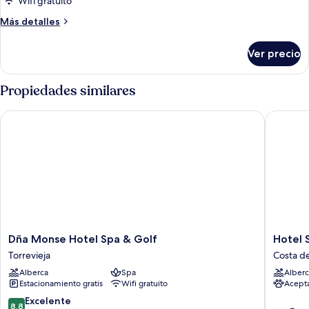
Wifi gratuito
Más
Más detalles
detalles
sobre
Ver precio
Habitación
Propiedades similares
Dña Monse Hotel Spa & Golf
Hotel Se
Dña
Hotel
Dña Monse Hotel Spa & Golf
Hotel 
Monse
Servigr
Torrevieja
Costa d
Hotel
La
Alberca
Spa
Alberc
Spa
Zenia
Estacionamiento gratis
Wifi gratuito
Acept
&
Costa
Golf
de
8.8
Excelente
8.8