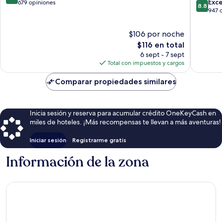
8.8
Torrevieja
Orihuel
Exc
de
679 opiniones
8.8
de
947 
10,
10,
Excelente,
Excelent
679
$106 por noche
947
opiniones
El
$116 en total
opinion
precio
6 sept - 7 sept
actual
Total con impuestos y cargos
es
de
Comparar propiedades similares
$116
Inicia sesión y reserva para acumular crédito OneKeyCash en
miles de hoteles. ¡Más recompensas te llevan a más aventuras!
Iniciar sesión
Registrarme gratis
Información de la zona