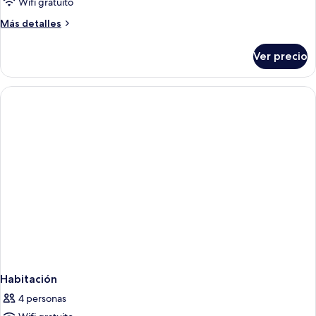
Wifi gratuito
Más
Más detalles
detalles
sobre
Ver precio
Habitación
Habitación
4 personas