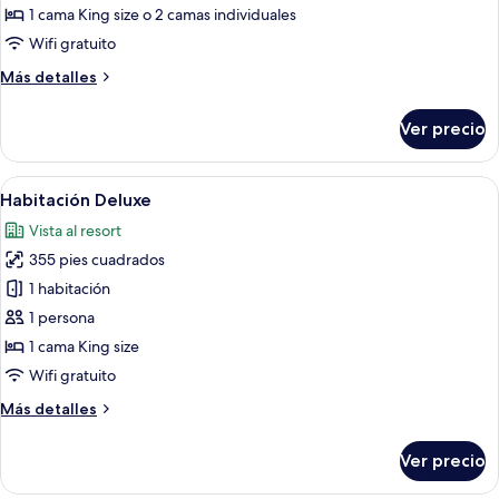
Club,
1 cama King size o 2 camas individuales
vista
Wifi gratuito
al
Más
Más detalles
resort
detalles
sobre
Ver precio
Habitación
Club,
vista
Abrir
Una habitación de hotel moderna con un
5
al
Habitación Deluxe
todas
resort
Vista al resort
las
355 pies cuadrados
fotos
de
1 habitación
Habitación
1 persona
Deluxe
1 cama King size
Wifi gratuito
Más
Más detalles
detalles
sobre
Ver precio
Habitación
Deluxe