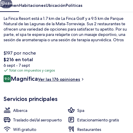
48+
Resumen
Habitaciones
Ubicación
Políticas
La Finca Resort está a 1.7 km de La Finca Golf y a 9.5 km de Parque
Natural de las Lagunas de la Mata-Torrevieja. Sus 2 restaurantes te
ofrecen una variedad de opciones para satisfacer tu apetito. Por su
parte, el spa te espera para relajarte con un masaje deportivo, una
sesión de aromaterapia o una sesión de terapia ayurvédica. Otros
servicios y amenidades a destacar de este hotel de lujo son sus 2
bares o lounges, su alberca al aire libre y su bar junto a la alberca.
$197 por noche
El
$216 en total
precio
6 sept - 7 sept
Áreas de la propiedad
total
Total con impuestos y cargos
es
Opiniones
Magnífica
9.0
Ver las 176 opiniones
de
9.0 de 10,
$216
Servicios principales
Alberca
Spa
Traslado del/al aeropuerto
Estacionamiento gratis
Wifi gratuito
Restaurantes