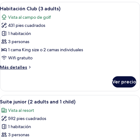
vista
Abrir
Una habitación de hotel moderna con c
1
5
al
Habitación Club (3 adults)
todas
child)
resort
Vista al campo de golf
(2
las
adults
431 pies cuadrados
fotos
and
de
1 habitación
1
Habitación
child)
3 personas
Club
1 cama King size o 2 camas individuales
(3
Wifi gratuito
adults)
Más
Más detalles
detalles
sobre
Ver precio
Habitación
Club
(3
Abrir
Un dormitorio moderno con una cama 
5
adults)
Suite junior (2 adults and 1 child)
todas
Vista al resort
las
592 pies cuadrados
fotos
de
1 habitación
Suite
3 personas