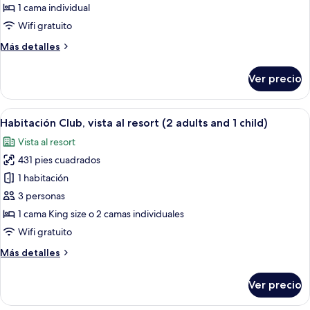
junior
1 cama individual
(Single
Wifi gratuito
use)
Más
Más detalles
detalles
sobre
Ver precio
Suite
junior
(Single
Abrir
Una habitación de hotel moderna con c
5
use)
Habitación Club, vista al resort (2 adults and 1 child)
todas
Vista al resort
las
431 pies cuadrados
fotos
de
1 habitación
Habitación
3 personas
Club,
1 cama King size o 2 camas individuales
vista
Wifi gratuito
al
Más
Más detalles
resort
detalles
(2
sobre
Ver precio
adults
Habitación
Club,
and