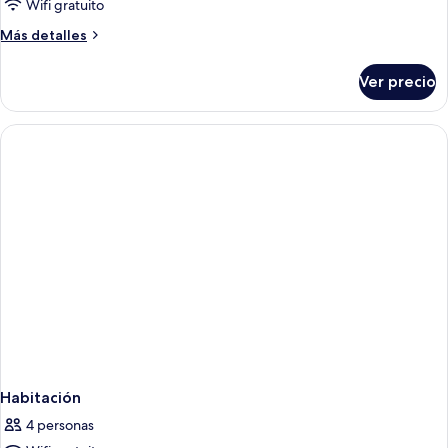
Wifi gratuito
Más
Más detalles
detalles
sobre
Ver precio
Habitación
Habitación
4 personas