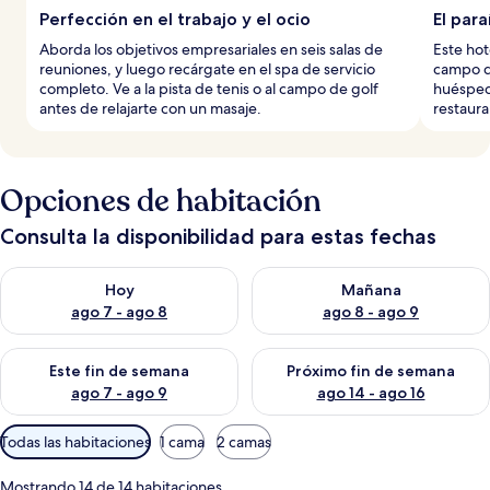
Perfección en el trabajo y el ocio
El para
Aborda los objetivos empresariales en seis salas de
Este hot
reuniones, y luego recárgate en el spa de servicio
campo de
completo. Ve a la pista de tenis o al campo de golf
huéspede
antes de relajarte con un masaje.
restauran
Opciones de habitación
Consulta la disponibilidad para estas fechas
Consulta la disponibilidad para hoy ago 7 - ago 8
Consulta la disponibilidad pa
Hoy
Mañana
ago 7 - ago 8
ago 8 - ago 9
Consulta la disponibilidad para este fin de semana ago 7 - ag
Consulta la disponibilidad par
Este fin de semana
Próximo fin de semana
ago 7 - ago 9
ago 14 - ago 16
Filtros
Todas las habitaciones
1 cama
2 camas
disponibles
para
Mostrando 14 de 14 habitaciones