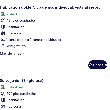
Abrir
Una habitación de hotel moderna con c
4
Habitación doble Club de uso individual, vista al resort
todas
Vista al resort
las
431 pies cuadrados
fotos
de
1 habitación
Habitación
1 persona
doble
1 cama doble o 2 camas individuales
Club
Wifi gratuito
de
Más
Más detalles
uso
detalles
individual,
sobre
Ver precio
vista
Habitación
doble
al
Club
Abrir
Un dormitorio moderno con una cama 
resort
5
de
Suite junior (Single use)
todas
uso
Vista al resort
individual,
las
vista
592 pies cuadrados
fotos
al
de
1 habitación
resort
Suite
1 persona