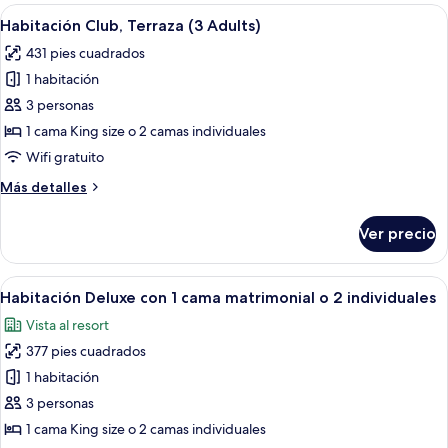
(3
Abrir
Una habitación de hotel moderna con c
5
adults)
Habitación Club, Terraza (3 Adults)
todas
431 pies cuadrados
las
1 habitación
fotos
de
3 personas
Habitación
1 cama King size o 2 camas individuales
Club,
Wifi gratuito
Terraza
Más
Más detalles
(3
detalles
Adults)
sobre
Ver precio
Habitación
Club,
Terraza
Abrir
Una habitación de hotel moderna con un
5
(3
Habitación Deluxe con 1 cama matrimonial o 2 individuales
todas
Adults)
Vista al resort
las
377 pies cuadrados
fotos
de
1 habitación
Habitación
3 personas
Deluxe
1 cama King size o 2 camas individuales
con