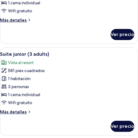
junior
1 cama individual
(2
Wifi gratuito
adults
Más
Más detalles
and
detalles
1
sobre
Ver precio
child)
Suite
junior
(2
Abrir
Un dormitorio moderno con una cama 
5
adults
Suite junior (3 adults)
todas
and
Vista al resort
1
las
child)
581 pies cuadrados
fotos
de
1 habitación
Suite
3 personas
junior
1 cama individual
(3
Wifi gratuito
adults)
Más
Más detalles
detalles
sobre
Ver precio
Suite
junior