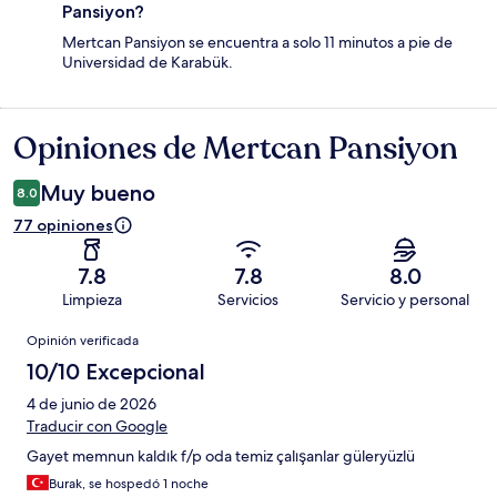
Pansiyon?
Mertcan Pansiyon se encuentra a solo 11 minutos a pie de
Universidad de Karabük.
Opiniones de Mertcan Pansiyon
Opiniones
Muy bueno
8.0
77 opiniones
7.8
7.8
8.0
Limpieza
Servicios
Servicio y personal
Opiniones
Opinión verificada
10/10 Excepcional
4 de junio de 2026
Traducir con Google
Gayet memnun kaldık f/p oda temiz çalışanlar güleryüzlü
Burak, se hospedó 1 noche