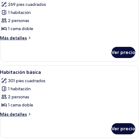
269 pies cuadrados
las
1 habitación
fotos
de
2 personas
Habitación
1 cama doble
económica
Más
Más detalles
detalles
sobre
Ver precio
Habitación
económica
Abrir
Un dormitorio con cama, mesita de no
10
Habitación básica
todas
301 pies cuadrados
las
1 habitación
fotos
de
2 personas
Habitación
1 cama doble
básica
Más
Más detalles
detalles
sobre
Ver precio
Habitación
básica