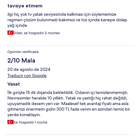
tavsiye etmem
ilgi hiç yok tv yatak seviyesinde kalkması için söylememize
ragmen çözüm bulunmadı bakımsız ve toz içınde kanepe dolap
yağ içinde
Dilek, se hospedó 2 noches
Opinión verificada
2/10 Mala
20 de agosto de 2024
Traducir con Google
Vasat
İlk girişte 15 dk dışarıda bekletildik. Odanın içi temizlenmemişti.
Nevresimler heralde 10 yıllıktı. Yatak ve yastığı hiç rahat değildi,
uyuyamadık desem yeri var. Maalesef tek avantajı fiyatı ama asla
gitmenizi önermem gidin 300 TL fazla verim en azından temiz bir
yerde konaklayın.
Se hospedó 1 noche