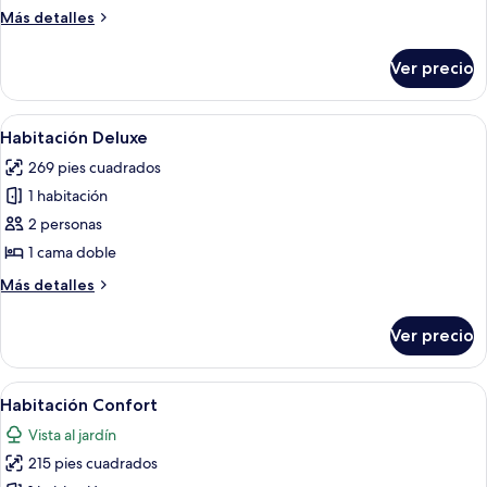
Más
Más detalles
detalles
sobre
Ver precio
Departamento
Deluxe
Abrir
Un dormitorio con una cama grande, un
10
Habitación Deluxe
todas
269 pies cuadrados
las
1 habitación
fotos
de
2 personas
Habitación
1 cama doble
Deluxe
Más
Más detalles
detalles
sobre
Ver precio
Habitación
Deluxe
Abrir
Un dormitorio con una cama, una mesit
14
Habitación Confort
todas
Vista al jardín
las
215 pies cuadrados
fotos