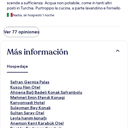
scende a sufficienza. Acqua non potabile, come in tanti altri
posti in Turchia. Purtroppo la cucina, a parte lavandino e fornello
che erano puliti, era sporca, non è stata pulita da tempo e quasi
Nadia, se hospedó 1 noche
completamente priva di stoviglie. Necessita di una bella
rinfrescata.
Ver 77 opiniones
Más información
Hospedaje
E
Safran Germia Palas
n
E
Kuscu Han Otel
l
n
E
Ahşena Bağ Badeli Konak Safranbolu
a
l
n
E
Mehmet Emin Efendi Konagi
c
a
l
n
E
Kanyonvadi Hotel
e
c
a
l
n
E
Suleyman Bey Konak
p
e
c
a
l
n
E
Sultan Saray Otel
a
p
e
c
a
l
n
E
Leyla hanım konağı
r
a
p
e
c
a
l
n
E
Anemon Kent Karabük Otel