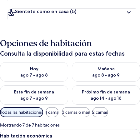
Siéntete como en casa
(5)
Opciones de habitación
Consulta la disponibilidad para estas fechas
Consulta la disponibilidad para hoy ago 7 - ago 8
Consulta la disponibilidad pa
Hoy
Mañana
ago 7 - ago 8
ago 8 - ago 9
Consulta la disponibilidad para este fin de semana ago 7 - ag
Consulta la disponibilidad par
Este fin de semana
Próximo fin de semana
ago 7 - ago 9
ago 14 - ago 16
Filtros
Todas las habitaciones
1 cama
3 camas o más
2 camas
disponibles
para
Mostrando 7 de 7 habitaciones
las
Abrir
Un dormitorio con cama, sofá, televisi
11
Habitación económica
habitaciones
todas