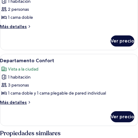
de
1 habitación
Habitación
2 personas
Confort
1 cama doble
Más
Más detalles
detalles
sobre
Ver precio
Habitación
Confort
Abrir
Un dormitorio con cama, escritorio, sil
10
Departamento Confort
todas
Vista a la ciudad
las
1 habitación
fotos
de
3 personas
Departamento
1 cama doble y 1 cama plegable de pared individual
Confort
Más
Más detalles
detalles
sobre
Ver precio
Departamento
Confort
Propiedades similares