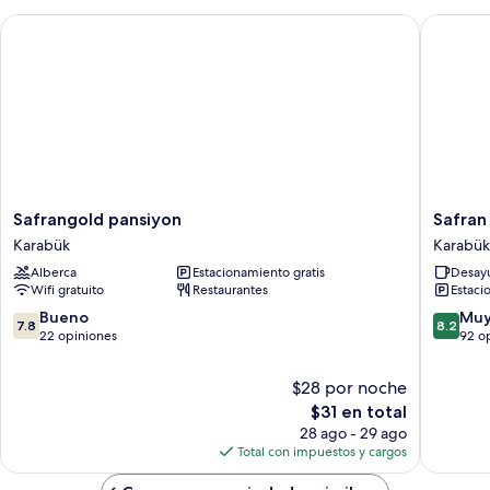
Safrangold pansiyon
Safran G
Safrangold
Safran
Safrangold pansiyon
Safran
pansiyon
Germia
Karabük
Karabük
Karabük
Palas
Alberca
Estacionamiento gratis
Desayu
Karabük
Wifi gratuito
Restaurantes
Estaci
7.8
8.2
Bueno
Muy
7.8
8.2
de
de
22 opiniones
92 o
10,
10,
Bueno,
Muy
$28 por noche
22
bueno,
El
$31 en total
opiniones
92
precio
28 ago - 29 ago
opinion
actual
Total con impuestos y cargos
es
de