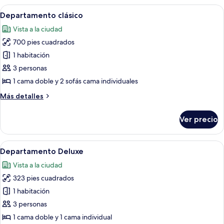
Abrir
Una cama bien hecha con un cojín a ra
19
Departamento clásico
todas
Vista a la ciudad
las
700 pies cuadrados
fotos
de
1 habitación
Departamento
3 personas
clásico
1 cama doble y 2 sofás cama individuales
Más
Más detalles
detalles
sobre
Ver precio
Departamento
clásico
Abrir
Un espacio habitable pequeño con un
10
Departamento Deluxe
todas
Vista a la ciudad
las
323 pies cuadrados
fotos
de
1 habitación
Departamento
3 personas
Deluxe
1 cama doble y 1 cama individual