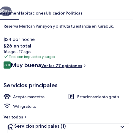
erior
Siguiente
87+
Resumen
Habitaciones
Ubicación
Políticas
Reserva Mertcan Pansiyon y disfruta tu estancia en Karabük.
$24 por noche
El
$26 en total
precio
16 ago - 17 ago
total
Total con impuestos y cargos
es
Opiniones
Muy buena
8.0
Ver las 77 opiniones
de
8.0 de 10,
$26
Ropa de cama de alta calidad y ropa 
Servicios principales
Acepta mascotas
Estacionamiento gratis
Wifi gratuito
Ver todos
Servicios principales
(1)