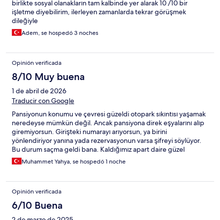
birlikte sosyal olanakların tam kalbinde yer alarak 10 /10 bir
işletme diyebilirim, ilerleyen zamanlarda tekrar görüşmek
dileğiyle
Adem, se hospedó 3 noches
Opinión verificada
8/10 Muy buena
1 de abril de 2026
Traducir con Google
Pansiyonun konumu ve çevresi güzeldi otopark sıkıntısı yaşamak
neredeyse mümkün değil. Ancak pansiyona direk eşyalarını alıp
giremiyorsun. Girişteki numarayı arıyorsun, ya birini
yönlendiriyor yanına yada rezervasyonun varsa şifreyi söylüyor.
Bu durum saçma geldi bana. Kaldığımız apart daire güzel
havalandırılmıştı, yatağı rahattı, temizdi, mini buzdolabı vardı.
Muhammet Yahya, se hospedó 1 noche
Eksi olarak girişe tek kullanımlık terlik koyulması, banyoya havlu
bornoz için askılık ve şampuan tutucu askı takılması, duş
başlıklarının değiştirilmesi gerekiyor. Ayrıca pvcler güzel bi
Opinión verificada
tadilat edilirse iyi olur dışarının nerdeyse tüm sesini rahatlıkla
içerden duyuyosunuz.
6/10 Buena
2 de marzo de 2025