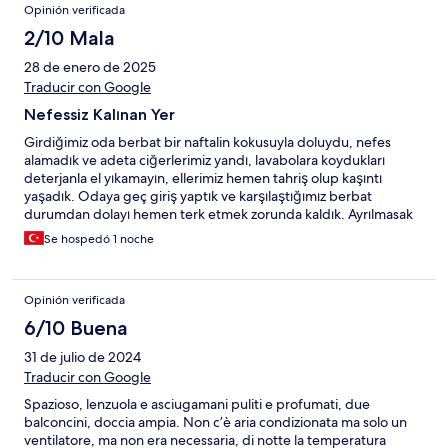
Opinión verificada
2/10 Mala
28 de enero de 2025
Traducir con Google
Nefessiz Kalınan Yer
Girdiğimiz oda berbat bir naftalin kokusuyla doluydu, nefes
alamadık ve adeta ciğerlerimiz yandı, lavabolara koydukları
deterjanla el yıkamayın, ellerimiz hemen tahriş olup kaşıntı
yaşadık. Odaya geç giriş yaptık ve karşılaştığımız berbat
durumdan dolayı hemen terk etmek zorunda kaldık. Ayrılmasak
nefesssizlikten boğulacaktık.
Se hospedó 1 noche
Opinión verificada
6/10 Buena
31 de julio de 2024
Traducir con Google
Spazioso, lenzuola e asciugamani puliti e profumati, due
balconcini, doccia ampia. Non c’è aria condizionata ma solo un
ventilatore, ma non era necessaria, di notte la temperatura