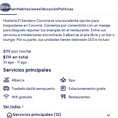
Cocorná
erior
Siguiente
28+
Resumen
Habitaciones
Ubicación
Políticas
Hostería El Sendero Cocorná es una excelente opción para
hospedarse en Cocorná. Comienza por consentirte con un masaje,
para después reponer tus energías en el restaurante. Entre sus
servicios e instalaciones encontrarás 3 albercas al aire libre y un bar o
lounge. Por su parte, sus unidades tienen televisión LED e incluso
servicio a la habitación.
$119 por noche
El
$119 en total
precio
10 ago - 11 ago
Exterior
total
Servicios principales
es
de
Alberca
Spa
$119
Traslado del/al aeropuerto
Estacionamiento gratis
Wifi gratuito
Restaurantes
Ver todos
Servicios principales
(12)