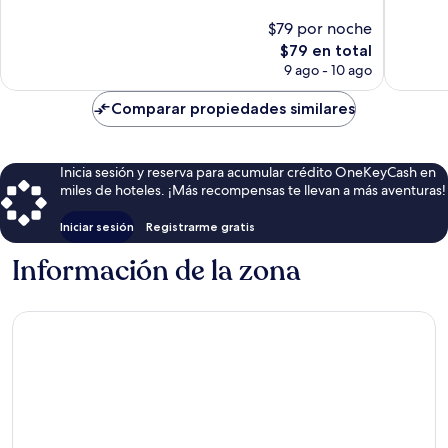
Excelente,
Magnífi
$79 por noche
13
101
El
$79 en total
opiniones
opinion
precio
9 ago - 10 ago
actual
es
Comparar propiedades similares
de
$79
Inicia sesión y reserva para acumular crédito OneKeyCash en
miles de hoteles. ¡Más recompensas te llevan a más aventuras!
Iniciar sesión
Registrarme gratis
Información de la zona