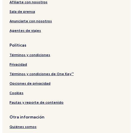
Afiliarte con nosotros
b
c
n
l
i
á
a
Sala de prensa
n
s
a
A
Anunciarte con nosotros
c
g
Agentes de viajes
a
u
l
a
i
s
Políticas
e
P
n
e
Términos y condiciones
t
ñ
e
o
Privacidad
.
l
Términos y condiciones de One Key™
Opciones de privacidad
Cookies
Pautas y reporte de contenido
Otra información
Quiénes somos