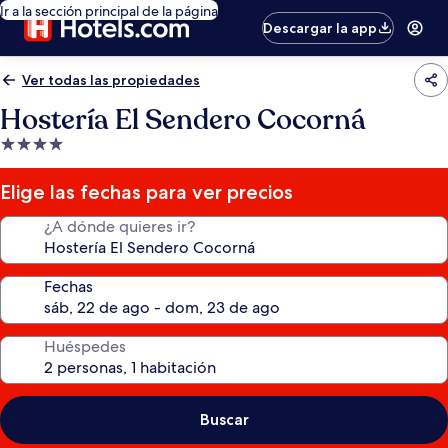
Ir a la sección principal de la página
Descargar la app
Ver todas las propiedades
Hostería El Sendero Cocorná
Propiedad
de
4.0
Elige las fechas para ver precios
estrellas
¿A dónde quieres ir?
Fechas
Huéspedes
Buscar