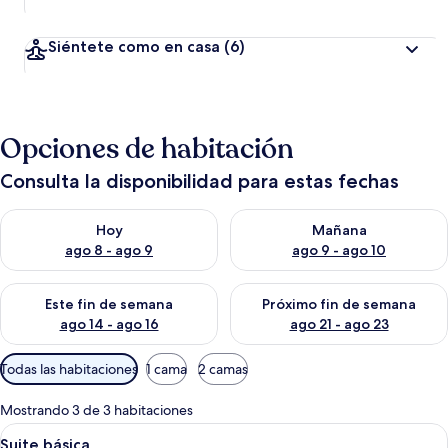
Siéntete como en casa
(6)
Opciones de habitación
Consulta la disponibilidad para estas fechas
Consulta la disponibilidad para hoy ago 8 - ago 9
Consulta la disponibilidad pa
Hoy
Mañana
ago 8 - ago 9
ago 9 - ago 10
Consulta la disponibilidad para este fin de semana ago 14 - ag
Consulta la disponibilidad pa
Este fin de semana
Próximo fin de semana
ago 14 - ago 16
ago 21 - ago 23
Filtros
Todas las habitaciones
1 cama
2 camas
disponibles
para
Mostrando 3 de 3 habitaciones
las
Abrir
Habitación de hotel con una cama decor
10
Suite básica
habitaciones