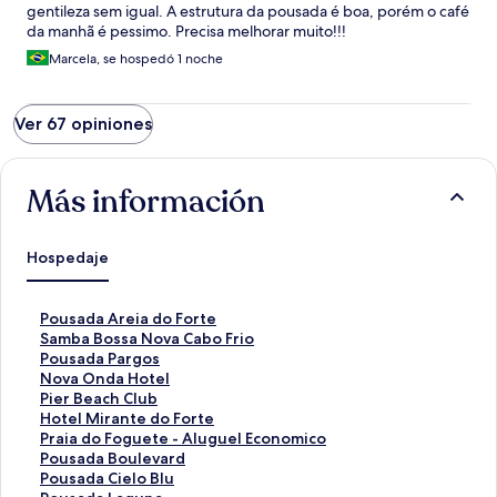
gentileza sem igual. A estrutura da pousada é boa, porém o café
da manhã é pessimo. Precisa melhorar muito!!!
Marcela, se hospedó 1 noche
Ver 67 opiniones
Más información
Hospedaje
E
Pousada Areia do Forte
n
E
Samba Bossa Nova Cabo Frio
l
n
E
Pousada Pargos
a
l
n
E
Nova Onda Hotel
c
a
l
n
E
Pier Beach Club
e
c
a
l
n
E
Hotel Mirante do Forte
p
e
c
a
l
n
E
Praia do Foguete - Aluguel Economico
a
p
e
c
a
l
n
E
Pousada Boulevard
r
a
p
e
c
a
l
n
E
Pousada Cielo Blu