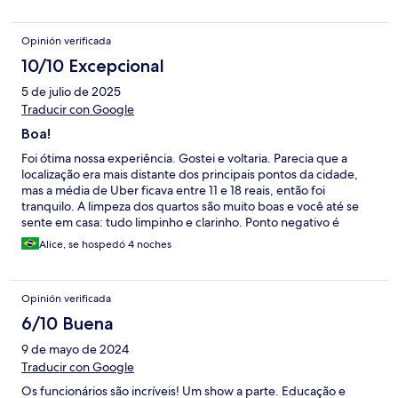
Opinión verificada
10/10 Excepcional
5 de julio de 2025
Traducir con Google
Boa!
Foi ótima nossa experiência. Gostei e voltaria. Parecia que a
localização era mais distante dos principais pontos da cidade,
mas a média de Uber ficava entre 11 e 18 reais, então foi
tranquilo. A limpeza dos quartos são muito boas e você até se
sente em casa: tudo limpinho e clarinho. Ponto negativo é
somente o banheiro que não tem ducha higiênica e o quarto
Alice, se hospedó 4 noches
que não tem um lixinho e não a como separar outros lixos com
lixo de banheiro.
Opinión verificada
6/10 Buena
9 de mayo de 2024
Traducir con Google
Os funcionários são incríveis! Um show a parte. Educação e