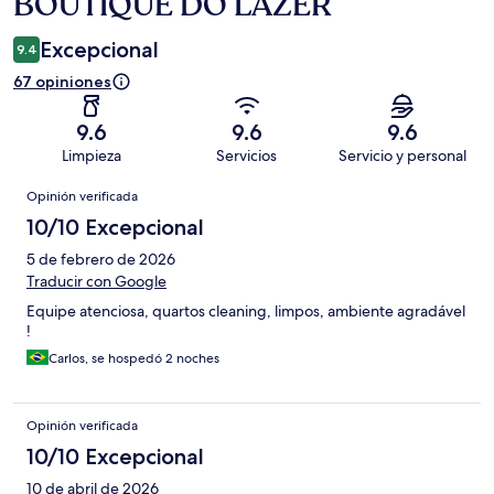
BOUTIQUE DO LAZER
Excepcional
9.4
67 opiniones
9.6
9.6
9.6
Limpieza
Servicios
Servicio y personal
Opiniones
Opinión verificada
10/10 Excepcional
5 de febrero de 2026
Traducir con Google
Equipe atenciosa, quartos cleaning, limpos, ambiente agradável
!
Carlos, se hospedó 2 noches
Opinión verificada
10/10 Excepcional
10 de abril de 2026