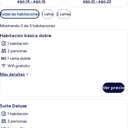
ago 14 - ago 16
ago 21 - ago 23
Filtros
Todas las habitaciones
1 cama
2 camas
disponibles
para
Mostrando 3 de 3 habitaciones
las
Abrir
Una cama bien hecha con cubrecama ac
6
Habitación básica doble
habitaciones
todas
1 habitación
las
2 personas
fotos
de
1 cama doble
Habitación
Wifi gratuito
básica
Más
Más detalles
doble
detalles
sobre
Ver precio
Habitación
básica
doble
Abrir
Una habitación de hotel con una cama g
6
Suite Deluxe
todas
1 habitación
las
3 personas
fotos