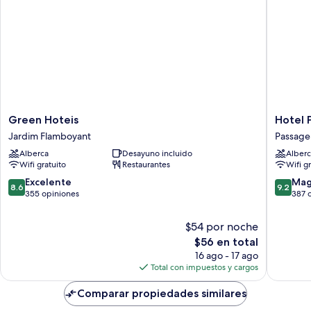
Green
Hotel
Green Hoteis
Hotel 
Hoteis
Premiu
Jardim Flamboyant
Passag
Jardim
Recanto
Alberca
Desayuno incluido
Alberc
Flamboyant
da
Wifi gratuito
Restaurantes
Wifi g
Passag
Passag
8.6
9.2
Excelente
Mag
8.6
9.2
de
de
355 opiniones
387 
10,
10,
Excelente,
Magnífi
$54 por noche
355
387
El
$56 en total
opiniones
opinion
precio
16 ago - 17 ago
actual
Total con impuestos y cargos
es
de
Comparar propiedades similares
$56