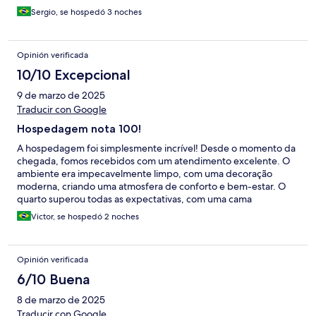
Sergio, se hospedó 3 noches
Opinión verificada
10/10 Excepcional
9 de marzo de 2025
Traducir con Google
Hospedagem nota 100!
A hospedagem foi simplesmente incrível! Desde o momento da
chegada, fomos recebidos com um atendimento excelente. O
ambiente era impecavelmente limpo, com uma decoração
moderna, criando uma atmosfera de conforto e bem-estar. O
quarto superou todas as expectativas, com uma cama
superconfortável e todos os itens que precisávamos. A
Victor, se hospedó 2 noches
localização também foi excelente, próxima aos principais pontos
turísticos. Sem dúvida, uma experiência inesquecível que
recomendamos de olhos fechados!
Opinión verificada
6/10 Buena
8 de marzo de 2025
Traducir con Google