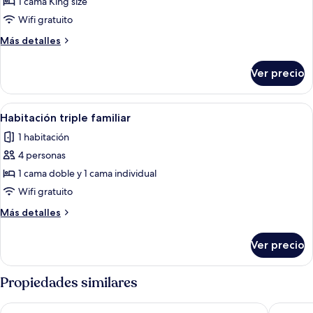
de
1 cama King size
Suite
Wifi gratuito
Deluxe
Más
Más detalles
detalles
sobre
Ver precio
Suite
Deluxe
Abrir
Una casa moderna de dos pisos con un 
1
Habitación triple familiar
todas
1 habitación
las
4 personas
fotos
de
1 cama doble y 1 cama individual
Habitación
Wifi gratuito
triple
Más
Más detalles
familiar
detalles
sobre
Ver precio
Habitación
triple
familiar
Propiedades similares
Green Hoteis
Hotel P