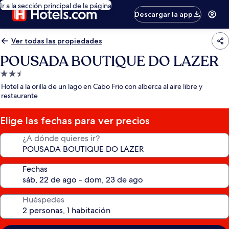
Ir a la sección principal de la página
Descargar la app
Ver todas las propiedades
POUSADA BOUTIQUE DO LAZER
Propiedad
de
Hotel a la orilla de un lago en Cabo Frio con alberca al aire libre y
2.5
restaurante
estrellas
Elige las fechas para ver precios
¿A dónde quieres ir?
Fechas
Huéspedes