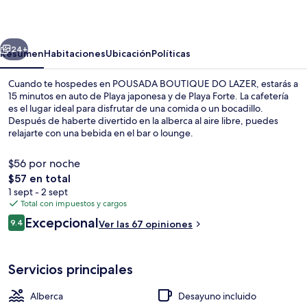
DO
LAZER
erior
Siguiente
24+
Resumen
Habitaciones
Ubicación
Políticas
Cuando te hospedes en POUSADA BOUTIQUE DO LAZER, estarás a
15 minutos en auto de Playa japonesa y de Playa Forte. La cafetería
es el lugar ideal para disfrutar de una comida o un bocadillo.
Después de haberte divertido en la alberca al aire libre, puedes
relajarte con una bebida en el bar o lounge.
$56 por noche
El
$57 en total
precio
1 sept - 2 sept
Alberca al aire libre, acceso de 08:00 
total
Total con impuestos y cargos
es
Opiniones
Excepcional
9.4
Ver las 67 opiniones
de
9.4 de 10,
$57
Servicios principales
Alberca
Desayuno incluido