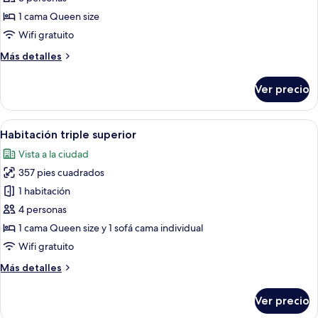
Habitación
1 cama Queen size
doble
Wifi gratuito
superior
Más
Más detalles
detalles
sobre
Ver precio
Habitación
doble
superior
Abrir
Una habitación de hotel con dos camas, 
7
Habitación triple superior
todas
Vista a la ciudad
las
357 pies cuadrados
fotos
de
1 habitación
Habitación
4 personas
triple
1 cama Queen size y 1 sofá cama individual
superior
Wifi gratuito
Más
Más detalles
detalles
sobre
Ver precio
Habitación
triple