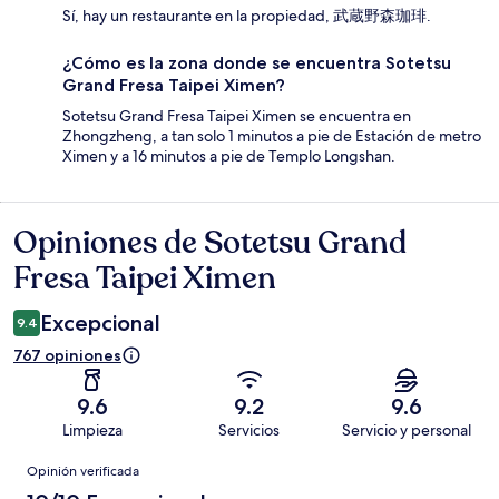
Sí, hay un restaurante en la propiedad, 武蔵野森珈琲.
¿Cómo es la zona donde se encuentra Sotetsu
Grand Fresa Taipei Ximen?
Sotetsu Grand Fresa Taipei Ximen se encuentra en
Zhongzheng, a tan solo 1 minutos a pie de Estación de metro
Ximen y a 16 minutos a pie de Templo Longshan.
Opiniones de Sotetsu Grand
Opiniones
Fresa Taipei Ximen
Excepcional
9.4
767 opiniones
9.6
9.2
9.6
Limpieza
Servicios
Servicio y personal
Opiniones
Opinión verificada