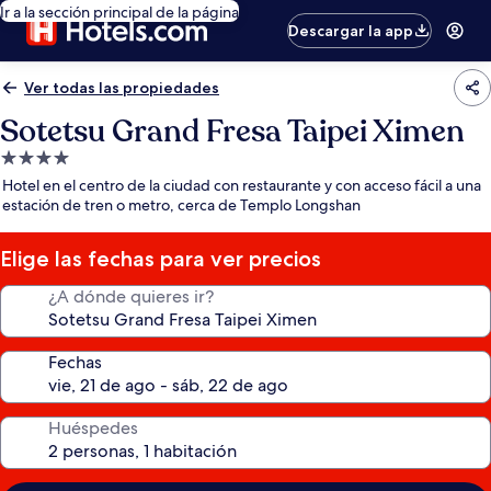
Ir a la sección principal de la página
Descargar la app
Ver todas las propiedades
Sotetsu Grand Fresa Taipei Ximen
Propiedad
de
Hotel en el centro de la ciudad con restaurante y con acceso fácil a una
4.0
estación de tren o metro, cerca de Templo Longshan
estrellas
Elige las fechas para ver precios
¿A dónde quieres ir?
Fechas
Huéspedes