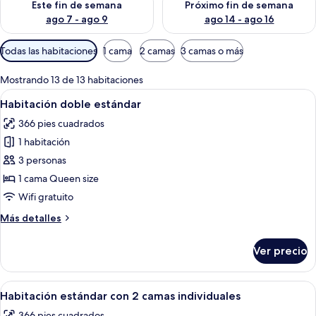
Este fin de semana
Próximo fin de semana
ago 7 - ago 9
ago 14 - ago 16
Filtros
Todas las habitaciones
1 cama
2 camas
3 camas o más
disponibles
para
Mostrando 13 de 13 habitaciones
las
Abrir
Una habitación de hotel con una cama 
6
Habitación doble estándar
habitaciones
todas
366 pies cuadrados
las
1 habitación
fotos
de
3 personas
Habitación
1 cama Queen size
doble
Wifi gratuito
estándar
Más
Más detalles
detalles
sobre
Ver precio
Habitación
doble
estándar
Abrir
Habitación de hotel con dos camas, tele
6
Habitación estándar con 2 camas individuales
todas
366 pies cuadrados