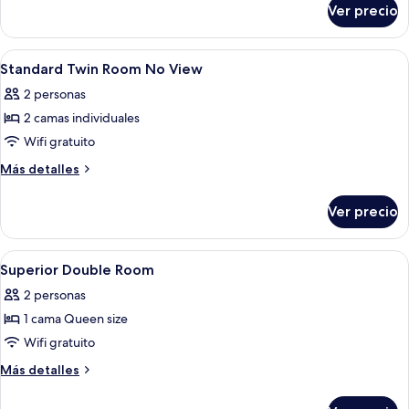
Room
Ver precio
Standard
No
Double
View
Room
Abrir
Artículos del minibar gratis y caja de 
5
No
Standard Twin Room No View
todas
View
2 personas
las
2 camas individuales
fotos
de
Wifi gratuito
Standard
Más
Más detalles
Twin
detalles
sobre
Room
Ver precio
Standard
No
Twin
View
Room
Abrir
Artículos del minibar gratis y caja de 
5
No
Superior Double Room
todas
View
2 personas
las
1 cama Queen size
fotos
de
Wifi gratuito
Superior
Más
Más detalles
Double
detalles
sobre
Room