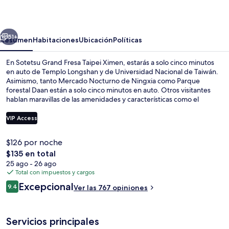
Fresa
Taipei
erior
Siguiente
Ximen
51+
Resumen
Habitaciones
Ubicación
Políticas
En Sotetsu Grand Fresa Taipei Ximen, estarás a solo cinco minutos
en auto de Templo Longshan y de Universidad Nacional de Taiwán.
Asimismo, tanto Mercado Nocturno de Ningxia como Parque
forestal Daan están a solo cinco minutos en auto. Otros visitantes
hablan maravillas de las amenidades y características como el
personal amable. La propiedad está a una corta distancia a pie de
algunas opciones de transporte público: Estación de metro Ximen
VIP Access
queda a unos pasos y Estación de metro de NTU Hospital está a 11
minutos.
$126 por noche
Artículos del minibar gratis y caja de 
El
$135 en total
precio
25 ago - 26 ago
total
Total con impuestos y cargos
es
Opiniones
Excepcional
9.4
Ver las 767 opiniones
de
9.4 de 10,
$135
Servicios principales