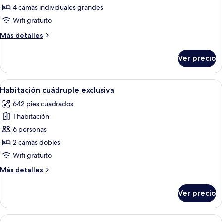
con
4 camas individuales grandes
2
Wifi gratuito
camas
Más
Más detalles
individuales,
detalles
2
sobre
Ver precio
Habitación
habitaciones,
Deluxe
2
con
Abrir
Una habitación de hotel con sofá, dos
baños,
7
2
Habitación cuádruple exclusiva
todas
vista
camas
642 pies cuadrados
individuales,
las
a
2
1 habitación
fotos
la
habitaciones,
de
6 personas
ciudad
2
Habitación
baños,
2 camas dobles
vista
cuádruple
Wifi gratuito
a
exclusiva
la
Más
Más detalles
ciudad
detalles
sobre
Ver precio
Habitación
cuádruple
exclusiva
Abrir
Habitación de hotel con dos camas, u