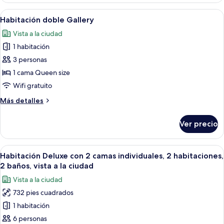
superior
Abrir
Una habitación de hotel con cama, una
7
Habitación doble Gallery
todas
Vista a la ciudad
las
1 habitación
fotos
de
3 personas
Habitación
1 cama Queen size
doble
Wifi gratuito
Gallery
Más
Más detalles
detalles
sobre
Ver precio
Habitación
doble
Gallery
Abrir
Habitación de hotel con dos camas, un e
8
Habitación Deluxe con 2 camas individuales, 2 habitaciones,
todas
2 baños, vista a la ciudad
las
Vista a la ciudad
fotos
732 pies cuadrados
de
1 habitación
Habitación
Deluxe
6 personas