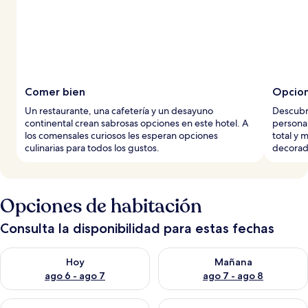
Comer bien
Opcion
Un restaurante, una cafetería y un desayuno
Descubr
continental crean sabrosas opciones en este hotel. A
personal
los comensales curiosos les esperan opciones
total y 
culinarias para todos los gustos.
decorad
Opciones de habitación
Consulta la disponibilidad para estas fechas
Consulta la disponibilidad para hoy ago 6 - ago 7
Consulta la disponibilidad pa
Hoy
Mañana
ago 6 - ago 7
ago 7 - ago 8
Consulta la disponibilidad para este fin de semana ago 7 - ag
Consulta la disponibilidad par