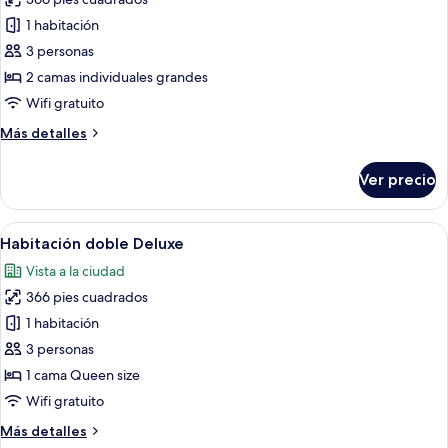
las
1 habitación
fotos
de
3 personas
Habitación
2 camas individuales grandes
estándar
Wifi gratuito
con
Más
Más detalles
2
detalles
camas
sobre
Ver precio
Habitación
individuales
estándar
con
Abrir
Una habitación de hotel con una cama 
6
2
Habitación doble Deluxe
todas
camas
Vista a la ciudad
individuales
las
366 pies cuadrados
fotos
de
1 habitación
Habitación
3 personas
doble
1 cama Queen size
Deluxe
Wifi gratuito
Más
Más detalles
detalles