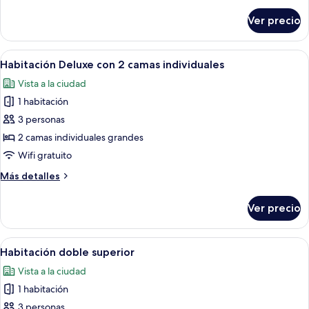
sobre
Ver precio
Habitación
doble
Deluxe
Abrir
Habitación de hotel con dos camas, un e
6
Habitación Deluxe con 2 camas individuales
todas
Vista a la ciudad
las
1 habitación
fotos
de
3 personas
Habitación
2 camas individuales grandes
Deluxe
Wifi gratuito
con
Más
Más detalles
2
detalles
camas
sobre
Ver precio
Habitación
individuales
Deluxe
con
Abrir
Una habitación de hotel con una cama
6
2
Habitación doble superior
todas
camas
Vista a la ciudad
individuales
las
1 habitación
fotos
de
3 personas