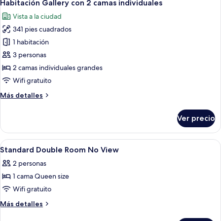
6
Habitación Gallery con 2 camas individuales
todas
Vista a la ciudad
las
341 pies cuadrados
fotos
de
1 habitación
Habitación
3 personas
Gallery
2 camas individuales grandes
con
Wifi gratuito
2
Más
Más detalles
camas
detalles
individuales
sobre
Ver precio
Habitación
Gallery
con
Abrir
Artículos del minibar gratis y caja de 
5
2
Standard Double Room No View
todas
camas
2 personas
individuales
las
1 cama Queen size
fotos
de
Wifi gratuito
Standard
Más
Más detalles
Double
detalles
sobre