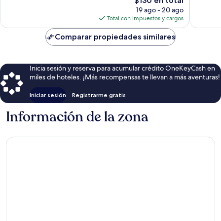
$130 en total
1,001
opiniones
precio
opinion
19 ago - 20 ago
actual
Total con impuestos y cargos
es
de
Comparar propiedades similares
$130
Inicia sesión y reserva para acumular crédito OneKeyCash en
miles de hoteles. ¡Más recompensas te llevan a más aventuras!
Iniciar sesión
Registrarme gratis
Información de la zona