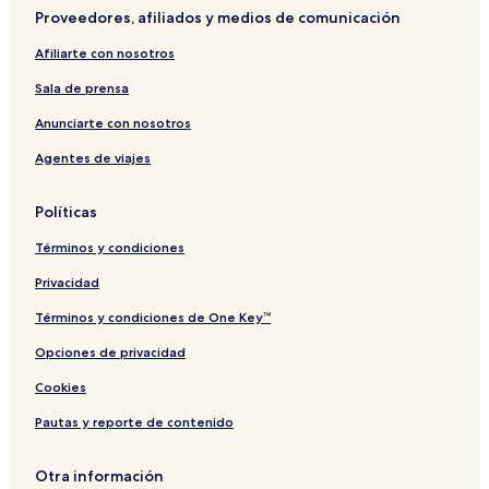
f
y
a
Proveedores, afiliados y medios de comunicación
a
m
s
p
Afiliarte con nosotros
t
s
i
Sala de prensa
t
e
Anunciarte con nosotros
Agentes de viajes
Políticas
Términos y condiciones
Privacidad
Términos y condiciones de One Key™
Opciones de privacidad
Cookies
Pautas y reporte de contenido
Otra información