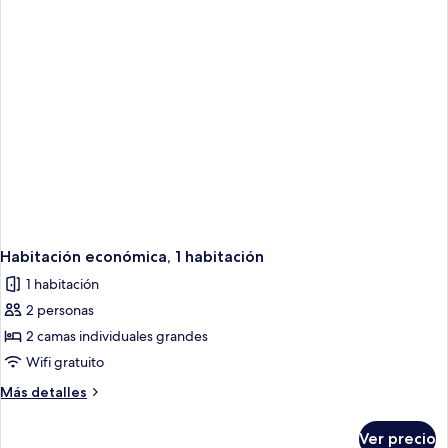
Habitación económica, 1 habitación
1 habitación
2 personas
2 camas individuales grandes
Wifi gratuito
Más
Más detalles
detalles
sobre
Ver precio
Habitación