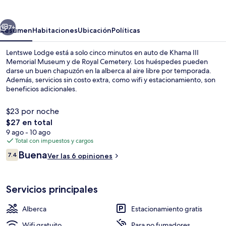
erior
Siguiente
7+
Resumen
Habitaciones
Ubicación
Políticas
Lentswe Lodge está a solo cinco minutos en auto de Khama III
Memorial Museum y de Royal Cemetery. Los huéspedes pueden
darse un buen chapuzón en la alberca al aire libre por temporada.
Además, servicios sin costo extra, como wifi y estacionamiento, son
beneficios adicionales.
$23 por noche
El
$27 en total
precio
9 ago - 10 ago
1 habitación, wifi gratis y ropa de cam
total
Total con impuestos y cargos
es
Opiniones
Buena
7.4
Ver las 6 opiniones
de
7.4 de 10,
$27
Servicios principales
Alberca
Estacionamiento gratis
Wifi gratuito
Para no fumadores