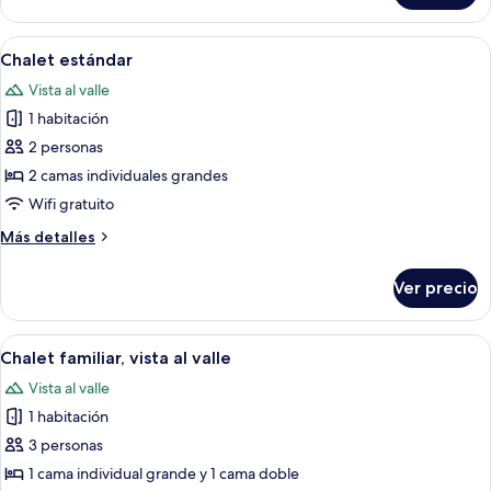
económica,
1
Abrir
1 habitación, wifi gratis y ropa de cam
3
habitación
Chalet estándar
todas
Vista al valle
las
1 habitación
fotos
de
2 personas
Chalet
2 camas individuales grandes
estándar
Wifi gratuito
Más
Más detalles
detalles
sobre
Ver precio
Chalet
estándar
Abrir
1 habitación, wifi gratis y ropa de cam
3
Chalet familiar, vista al valle
todas
Vista al valle
las
1 habitación
fotos
de
3 personas
Chalet
1 cama individual grande y 1 cama doble