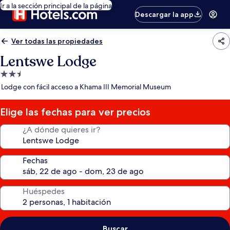
Ir a la sección principal de la página
Descargar la app
Ver todas las propiedades
Lentswe Lodge
Propiedad
de
Lodge con fácil acceso a Khama III Memorial Museum
2.5
estrellas
Elige las fechas para ver precios
¿A dónde quieres ir?
Fechas
Huéspedes
Buscar