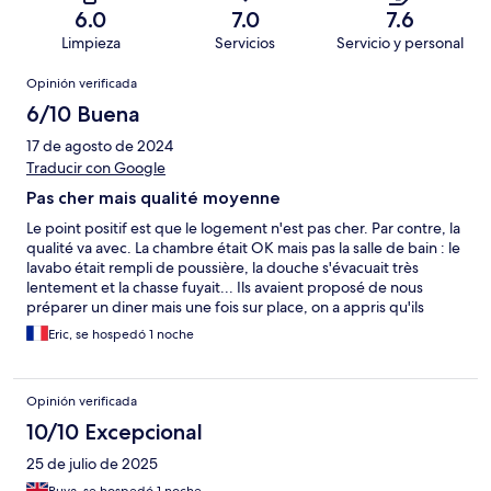
6.0
7.0
7.6
Limpieza
Servicios
Servicio y personal
Opiniones
Opinión verificada
6/10 Buena
17 de agosto de 2024
Traducir con Google
Pas cher mais qualité moyenne
Le point positif est que le logement n'est pas cher. Par contre, la
qualité va avec. La chambre était OK mais pas la salle de bain : le
lavabo était rempli de poussière, la douche s'évacuait très
lentement et la chasse fuyait... Ils avaient proposé de nous
préparer un diner mais une fois sur place, on a appris qu'ils
n'avaient rien prévu Par contre, le petit déjeuner était très bien
Eric, se hospedó 1 noche
Opinión verificada
10/10 Excepcional
25 de julio de 2025