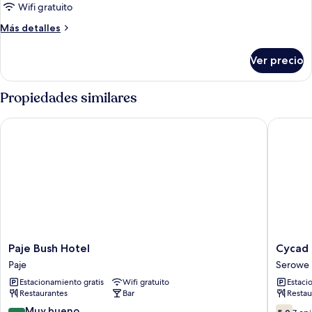
familiar,
Wifi gratuito
vista
Más
Más detalles
al
detalles
valle
sobre
Ver precio
Chalet
familiar,
vista
Propiedades similares
al
valle
Paje Bush Hotel
Cycad Pa
Paje
Cycad
Paje Bush Hotel
Cycad 
Bush
Palm
Paje
Serowe
Hotel
Hotel
Estacionamiento gratis
Wifi gratuito
Estaci
Paje
Serowe
Restaurantes
Bar
Restau
8.4
5.0
Muy bueno