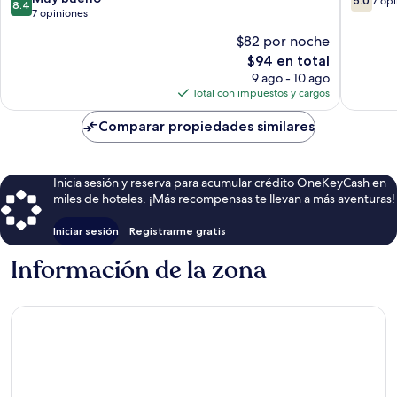
5.0
7 op
8.4
de
de
7 opiniones
10,
10,
$82 por noche
Muy
7
El
$94 en total
bueno,
opinion
precio
7
9 ago - 10 ago
actual
opiniones
Total con impuestos y cargos
es
de
Comparar propiedades similares
$94
Inicia sesión y reserva para acumular crédito OneKeyCash en
miles de hoteles. ¡Más recompensas te llevan a más aventuras!
Iniciar sesión
Registrarme gratis
Información de la zona