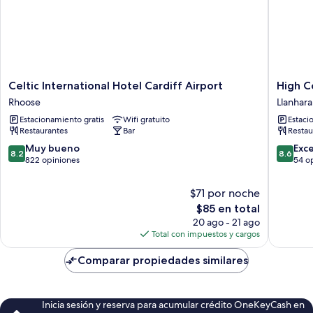
Celtic
High
Celtic International Hotel Cardiff Airport
High C
International
Corner
Rhoose
Llanhar
Hotel
Hotel
Estacionamiento gratis
Wifi gratuito
Estaci
Cardiff
Llanhara
Restaurantes
Bar
Restau
Airport
Rhoose
8.2
8.6
Muy bueno
Exc
8.2
8.6
de
de
822 opiniones
54 o
10,
10,
Muy
Excelent
$71 por noche
bueno,
54
El
$85 en total
822
opinion
precio
20 ago - 21 ago
opiniones
actual
Total con impuestos y cargos
es
de
Comparar propiedades similares
$85
Inicia sesión y reserva para acumular crédito OneKeyCash en