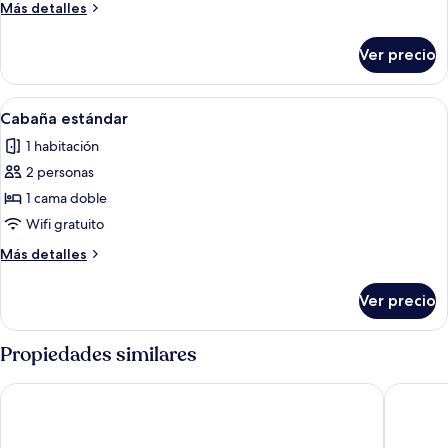
Más
Más detalles
detalles
sobre
Ver precio
Cabaña
Abrir
Una cama bien hecha con ropa blanca 
7
Cabaña estándar
todas
1 habitación
las
2 personas
fotos
de
1 cama doble
Cabaña
Wifi gratuito
estándar
Más
Más detalles
detalles
sobre
Ver precio
Cabaña
estándar
Propiedades similares
Celtic International Hotel Cardiff Airport
High Cor