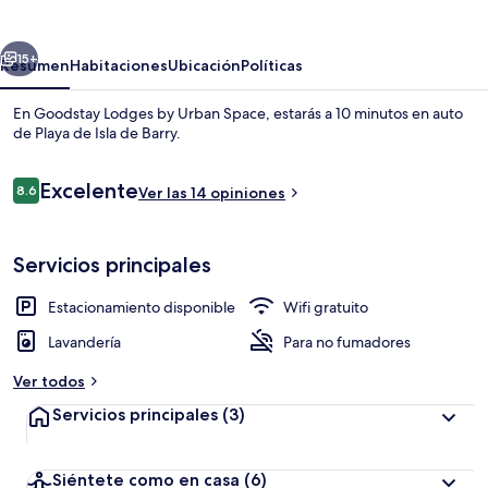
by
Urban
erior
Siguiente
Space
15+
Resumen
Habitaciones
Ubicación
Políticas
En Goodstay Lodges by Urban Space, estarás a 10 minutos en auto
de Playa de Isla de Barry.
Opiniones
Excelente
8.6
Ver las 14 opiniones
8.6 de 10,
Servicios principales
Refrigerador, microondas, parrilla de e
Estacionamiento disponible
Wifi gratuito
Lavandería
Para no fumadores
Ver todos
Servicios principales
(3)
Siéntete como en casa
(6)