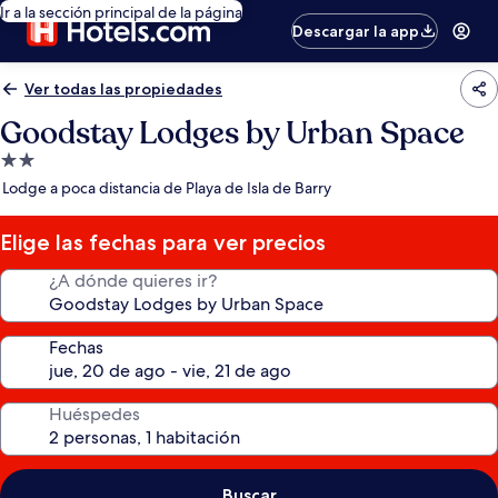
Ir a la sección principal de la página
Descargar la app
Ver todas las propiedades
Goodstay Lodges by Urban Space
Propiedad
de
Lodge a poca distancia de Playa de Isla de Barry
2.0
estrellas
Elige las fechas para ver precios
¿A dónde quieres ir?
Fechas
Huéspedes
Buscar