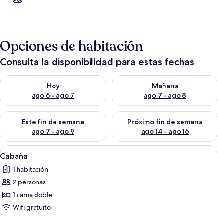
Opciones de habitación
Consulta la disponibilidad para estas fechas
Consulta la disponibilidad para hoy ago 6 - ago 7
Consulta la disponibilidad pa
Hoy
Mañana
ago 6 - ago 7
ago 7 - ago 8
Consulta la disponibilidad para este fin de semana ago 7 - ag
Consulta la disponibilidad par
Este fin de semana
Próximo fin de semana
ago 7 - ago 9
ago 14 - ago 16
Abrir
Una cama bien hecha con ropa blanca 
7
Cabaña
todas
1 habitación
las
2 personas
fotos
de
1 cama doble
Cabaña
Wifi gratuito