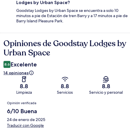
Lodges by Urban Space?
Goodstay Lodges by Urban Space se encuentra a solo 10
minutos a pie de Estación de tren Barry y a 17 minutos a pie de
Barry Island Pleasure Park.
Opiniones de Goodstay Lodges by
Opiniones
Urban Space
Excelente
8.6
14 opiniones
8.8
8.8
8.8
Limpieza
Servicios
Servicio y personal
Opiniones
Opinión verificada
6/10 Buena
24 de enero de 2025
Traducir con Google