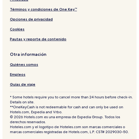
f
f
Términos y condiciones de One Key™
A
Opciones de privacidad
i
r
Cookies
p
o
Pautas y reporte de contenido
r
t
Otra información
Quiénes somos
Empleos
Guías de viaje
* Some hotels require you to cancel more than 24 hours before check-in.
Details on site.
**OneKeyCash is not redeemable for cash and can only be used on
Hotels.com, Expedia and Vrbo.
© 2026 Hotels.com es una empresa de Expedia Group. Todos los
derechos reservados.
Hoteles.com y el logotipo de Hoteles.com son marcas comerciales o
marcas comerciales registradas de Hotels.com, L.P. CST# 2029030-50.