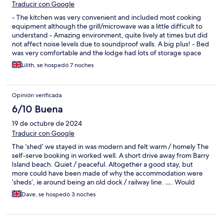
Traducir con Google
- The kitchen was very convenient and included most cooking
equipment although the grill/microwave was a little difficult to
understand - Amazing environment, quite lively at times but did
not affect noise levels due to soundproof walls. A big plus! - Bed
was very comfortable and the lodge had lots of storage space
which we liked. - Water pressure and temperature of shower
Lilith, se hospedó 7 noches
was a little low but did not impact experiment too much -
Smooth communication and information provided prior to
coming to Goodstay Lodges Overall an amazing
Opinión verificada
accommodation! Thank you very much for the stay and have a
lovely day!
6/10 Buena
19 de octubre de 2024
Traducir con Google
The ‘shed’ we stayed in was modern and felt warm / homely The
self-serve booking in worked well. A short drive away from Barry
Island beach. Quiet / peaceful. Altogether a good stay, but
more could have been made of why the accommodation were
‘sheds’, ie around being an old dock / railway line. …. Would
have been good if the sheds were painted to resemble that
Dave, se hospedó 3 noches
they were old train carts and that would add lots more character
to the place. The not so good …. Bedside light bulbs are way
too bright Gate locked too early (probably by another guest) ….