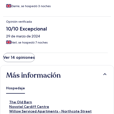
Garrie, se hospedó 3 noches
Opinión verificada
10/10 Excepcional
29 de marzo de 2024
Neil, se hospedó 7 noches
Ver 14 opiniones
Más información
Hospedaje
E
The Old Barn
n
E
Novotel Cardiff Centre
l
n
E
Willow Serviced Apartments - Northcote Street