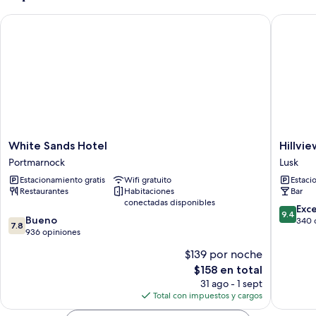
White Sands Hotel
Hillview
White
Hillview
White Sands Hotel
Hillvi
Sands
House
Portmarnock
Lusk
Hotel
Lusk
Estacionamiento gratis
Wifi gratuito
Estaci
Portmarnock
Restaurantes
Habitaciones
Bar
conectadas disponibles
9.4
Exc
9.4
7.8
Bueno
de
340 
7.8
de
936 opiniones
10,
10,
Excepcio
$139 por noche
Bueno,
340
El
$158 en total
936
opinion
precio
opiniones
31 ago - 1 sept
actual
Total con impuestos y cargos
es