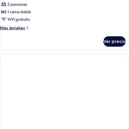
de
2 personas
Habitación
1 cama doble
doble
Wifi gratuito
estándar
Más
Más detalles
detalles
sobre
Ver precio
Habitación
doble
estándar