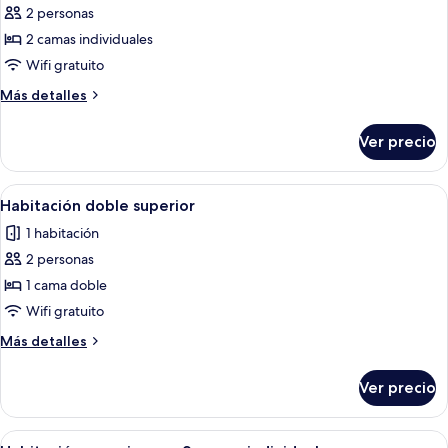
grande
de
2 personas
Habitación
2 camas individuales
estándar
Wifi gratuito
con
Más
Más detalles
2
detalles
camas
sobre
Ver precio
Habitación
individuales
estándar
con
Abrir
Habitación de hotel con cama, dos sill
4
2
Habitación doble superior
todas
camas
1 habitación
individuales
las
2 personas
fotos
de
1 cama doble
Habitación
Wifi gratuito
doble
Más
Más detalles
superior
detalles
sobre
Ver precio
Habitación
doble
superior
Abrir
Habitación de hotel con dos camas, un e
4