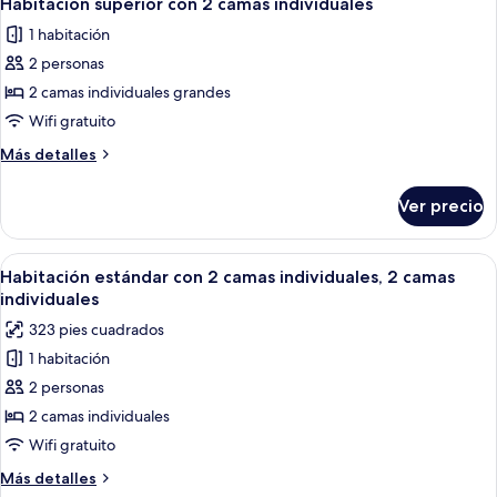
Habitación superior con 2 camas individuales
todas
1 habitación
las
2 personas
fotos
de
2 camas individuales grandes
Habitación
Wifi gratuito
superior
Más
Más detalles
con
detalles
2
sobre
Ver precio
Habitación
camas
superior
individuales
con
Abrir
Habitación de hotel con dos camas, una
1
2
Habitación estándar con 2 camas individuales, 2 camas
todas
camas
individuales
individuales
las
323 pies cuadrados
fotos
1 habitación
de
2 personas
Habitación
estándar
2 camas individuales
con
Wifi gratuito
2
Más
Más detalles
camas
detalles