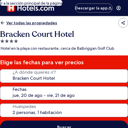
Ir a la sección principal de la página
Descargar la app
Ver todas las propiedades
Bracken Court Hotel
Propiedad
de
Hotel en la playa con restaurante, cerca de Balbriggan Golf Club
4.0
estrellas
Elige las fechas para ver precios
¿A dónde quieres ir?
Fechas
Huéspedes
Buscar