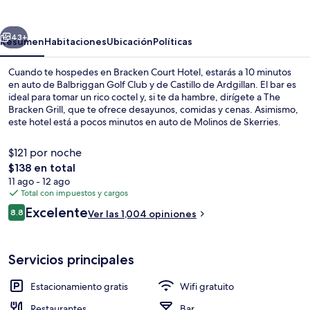
Hotel
erior
Siguiente
43+
Resumen
Habitaciones
Ubicación
Políticas
Cuando te hospedes en Bracken Court Hotel, estarás a 10 minutos
en auto de Balbriggan Golf Club y de Castillo de Ardgillan. El bar es
ideal para tomar un rico coctel y, si te da hambre, dirígete a The
Bracken Grill, que te ofrece desayunos, comidas y cenas. Asimismo,
este hotel está a pocos minutos en auto de Molinos de Skerries.
Otros visitantes hablan muy bien de las amenidades y características
como el personal amable y la condición en general.
$121 por noche
El
$138 en total
precio
11 ago - 12 ago
Con servicio de comidas y cenas
total
Total con impuestos y cargos
es
Opiniones
Excelente
8.8
Ver las 1,004 opiniones
de
8.8 de 10,
$138
Servicios principales
Estacionamiento gratis
Wifi gratuito
Restaurantes
Bar