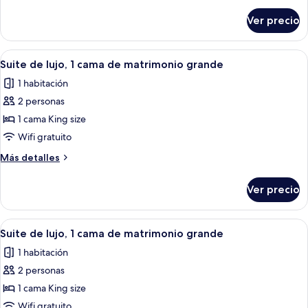
individuales,
sobre
Ver precio
Habitación
2
estándar
camas
con
Abrir
Una habitación de hotel con una cama 
individuales
1
2
Suite de lujo, 1 cama de matrimonio grande
todas
camas
1 habitación
individuales,
las
2
2 personas
fotos
camas
de
1 cama King size
individuales
Suite
Wifi gratuito
de
Más
Más detalles
lujo,
detalles
1
sobre
Ver precio
Suite
cama
de
de
lujo,
Abrir
Habitación de hotel con un ventanal g
matrimonio
1
1
Suite de lujo, 1 cama de matrimonio grande
todas
cama
grande
1 habitación
de
las
matrimonio
2 personas
fotos
grande
de
1 cama King size
Suite
Wifi gratuito