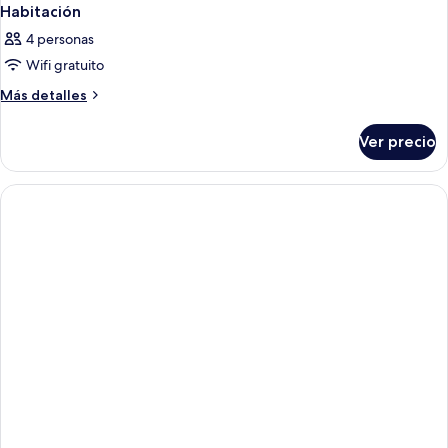
Habitación
4 personas
Wifi gratuito
Más
Más detalles
detalles
sobre
Ver precio
Habitación