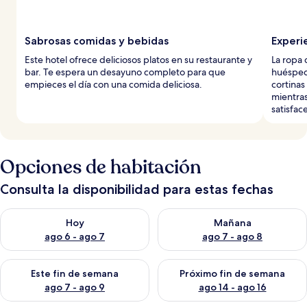
Sabrosas comidas y bebidas
Experi
Este hotel ofrece deliciosos platos en su restaurante y
La ropa 
bar. Te espera un desayuno completo para que
huésped
empieces el día con una comida deliciosa.
cortinas
mientras
satisfac
Opciones de habitación
Consulta la disponibilidad para estas fechas
Consulta la disponibilidad para hoy ago 6 - ago 7
Consulta la disponibilidad pa
Hoy
Mañana
ago 6 - ago 7
ago 7 - ago 8
Consulta la disponibilidad para este fin de semana ago 7 - ag
Consulta la disponibilidad par
Este fin de semana
Próximo fin de semana
ago 7 - ago 9
ago 14 - ago 16