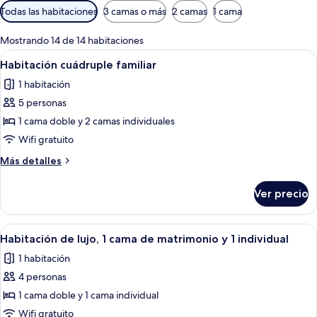
Filtros
Todas las habitaciones
3 camas o más
2 camas
1 cama
disponibles
para
Mostrando 14 de 14 habitaciones
las
Abrir
Una habitación de hotel con dos camas, 
4
Habitación cuádruple familiar
habitaciones
todas
1 habitación
las
5 personas
fotos
de
1 cama doble y 2 camas individuales
Habitación
Wifi gratuito
cuádruple
Más
Más detalles
familiar
detalles
sobre
Ver precio
Habitación
cuádruple
familiar
Abrir
Una habitación de hotel con una cama g
3
Habitación de lujo, 1 cama de matrimonio y 1 individual
todas
1 habitación
las
4 personas
fotos
de
1 cama doble y 1 cama individual
Habitación
Wifi gratuito