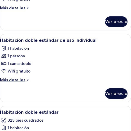
de
Más
Más detalles
lujo,
detalles
1
sobre
Ver precio
Suite
cama
de
de
lujo,
Abrir
Una habitación de hotel con una cama 
matrimonio
4
1
Habitación doble estándar de uso individual
todas
cama
grande
1 habitación
de
las
matrimonio
1 persona
fotos
grande
de
1 cama doble
Habitación
Wifi gratuito
doble
Más
Más detalles
estándar
detalles
de
sobre
Ver precio
Habitación
uso
doble
individual
estándar
Abrir
Una habitación de hotel con una cama 
4
de
Habitación doble estándar
todas
uso
323 pies cuadrados
individual
las
1 habitación
fotos