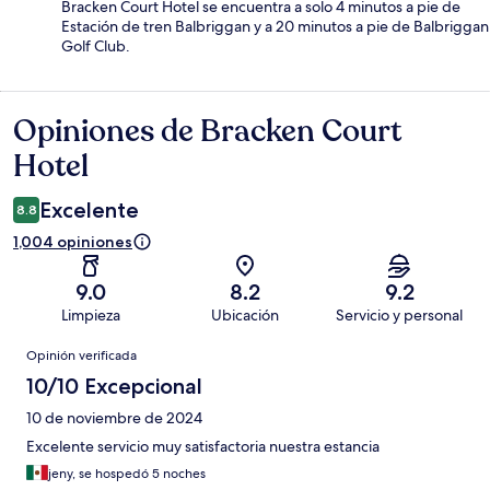
Bracken Court Hotel se encuentra a solo 4 minutos a pie de
Estación de tren Balbriggan y a 20 minutos a pie de Balbriggan
Golf Club.
Opiniones de Bracken Court
Opiniones
Hotel
Excelente
8.8
1,004 opiniones
9.0
8.2
9.2
Limpieza
Ubicación
Servicio y personal
Opiniones
Opinión verificada
10/10 Excepcional
10 de noviembre de 2024
Excelente servicio muy satisfactoria nuestra estancia
jeny, se hospedó 5 noches