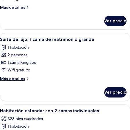
de
Más
Más detalles
lujo,
detalles
1
sobre
Ver precio
Habitación
cama
de
de
lujo,
Abrir
Ropa de cama de alta calidad y caja de
matrimonio
3
1
Suite de lujo, 1 cama de matrimonio grande
todas
cama
y
1 habitación
de
las
1
matrimonio
2 personas
fotos
individual
y
de
1 cama King size
1
Suite
individual
Wifi gratuito
de
Más
Más detalles
lujo,
detalles
1
sobre
Ver precio
Suite
cama
de
de
lujo,
Abrir
Habitación de hotel con dos camas, una
matrimonio
5
1
Habitación estándar con 2 camas individuales
todas
cama
grande
323 pies cuadrados
de
las
matrimonio
1 habitación
fotos