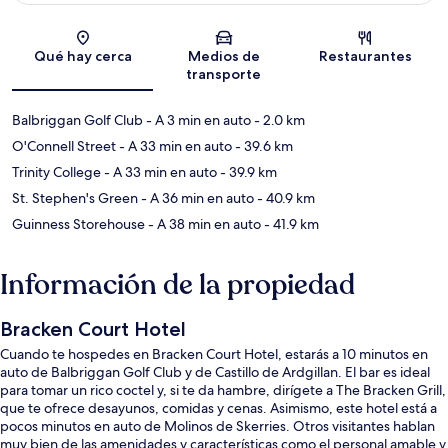
Sección del mapa
Qué hay cerca
Medios de
Restaurantes
transporte
Balbriggan Golf Club
- A 3 min en auto
- 2.0 km
O'Connell Street
- A 33 min en auto
- 39.6 km
Trinity College
- A 33 min en auto
- 39.9 km
St. Stephen's Green
- A 36 min en auto
- 40.9 km
Guinness Storehouse
- A 38 min en auto
- 41.9 km
Información de la propiedad
Bracken Court Hotel
Cuando te hospedes en Bracken Court Hotel, estarás a 10 minutos en
auto de Balbriggan Golf Club y de Castillo de Ardgillan. El bar es ideal
para tomar un rico coctel y, si te da hambre, dirígete a The Bracken Grill,
que te ofrece desayunos, comidas y cenas. Asimismo, este hotel está a
pocos minutos en auto de Molinos de Skerries. Otros visitantes hablan
muy bien de las amenidades y características como el personal amable y