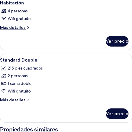
Habitación
4 personas
Wifi gratuito
Más
Más detalles
detalles
sobre
Ver precio
Habitación
Abrir
Habitación de hotel con una cama gran
1
Standard Double
todas
215 pies cuadrados
las
2 personas
fotos
de
1 cama doble
Standard
Wifi gratuito
Double
Más
Más detalles
detalles
sobre
Ver precio
Standard
Double
Propiedades similares