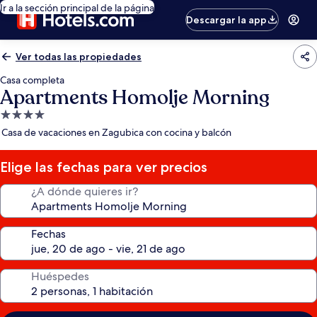
Ir a la sección principal de la página
Descargar la app
Ver todas las propiedades
Casa completa
Apartments Homolje Morning
Propiedad
de
Casa de vacaciones en Zagubica con cocina y balcón
4.0
estrellas
Elige las fechas para ver precios
¿A dónde quieres ir?
Fechas
Huéspedes