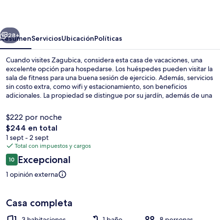
Morning
erior
Siguiente
28+
Resumen
Servicios
Ubicación
Políticas
Cuando visites Zagubica, considera esta casa de vacaciones, una
excelente opción para hospedarse. Los huéspedes pueden visitar la
sala de fitness para una buena sesión de ejercicio. Además, servicios
sin costo extra, como wifi y estacionamiento, son beneficios
adicionales. La propiedad se distingue por su jardín, además de una
cocina y un balcón.
$222 por noche
El
$244 en total
precio
1 sept - 2 sept
3 habitaciones, tabla de planchar con p
total
Total con impuestos y cargos
es
Opiniones
Excepcional
10
de
10 de 10,
$244
1 opinión externa
Casa completa
3 habitaciones
1 baño
8 personas