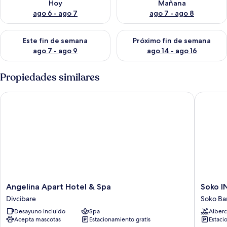
Hoy
Mañana
ago 6 - ago 7
ago 7 - ago 8
Consulta la disponibilidad para este fin de semana ago 7 - ag
Consulta la disponibilidad par
Este fin de semana
Próximo fin de semana
ago 7 - ago 9
ago 14 - ago 16
Propiedades similares
Angelina Apart Hotel & Spa
Soko IN 
Angelina
Soko
Angelina Apart Hotel & Spa
Soko I
Apart
IN
Divcibare
Soko Ba
Hotel
Spa
Desayuno incluido
Spa
Alberc
&
Soko
Acepta mascotas
Estacionamiento gratis
Estaci
Spa
Banja