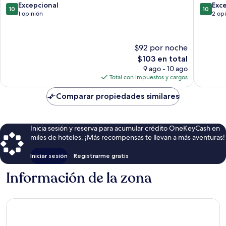
Divcibare
10.0
10.0
Excepcional
Exc
10
10
de
de
1 opinión
2 op
10,
10,
Excepcional,
Excepcio
1
2
$92 por noche
opinión
opinion
El
$103 en total
precio
9 ago - 10 ago
actual
Total con impuestos y cargos
es
de
Comparar propiedades similares
$103
Inicia sesión y reserva para acumular crédito OneKeyCash en
miles de hoteles. ¡Más recompensas te llevan a más aventuras!
Iniciar sesión
Registrarme gratis
Información de la zona