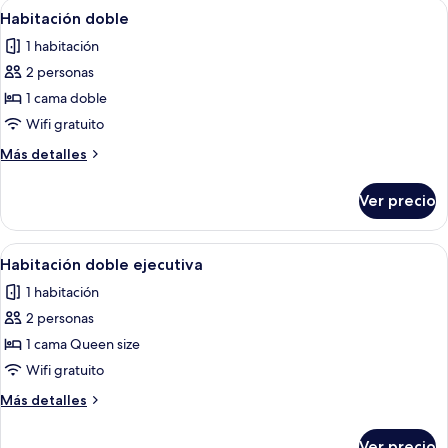
Abrir
Una cama bien hecha con cabecera de
4
Habitación doble
todas
1 habitación
las
2 personas
fotos
de
1 cama doble
Habitación
Wifi gratuito
doble
Más
Más detalles
detalles
sobre
Ver precio
Habitación
doble
Abrir
Un dormitorio con cabecera de madera
4
Habitación doble ejecutiva
todas
1 habitación
las
2 personas
fotos
de
1 cama Queen size
Habitación
Wifi gratuito
doble
Más
Más detalles
ejecutiva
detalles
sobre
Ver precio