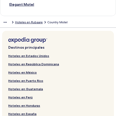
E
Elegant Motel
n
l
a
Hoteles en Rubaare
Country Motel
c
e
p
a
r
a
Destinos principales
a
b
Hoteles en Estados Unidos
r
Hoteles en República Dominicana
i
r
Hoteles en México
l
a
Hoteles en Puerto Rico
p
á
Hoteles en Guatemala
g
i
Hoteles en Perú
n
Hoteles en Honduras
a
d
Hoteles en España