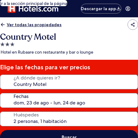
Ir a la sección principal de la página
Descargar la app
Ver todas las propiedades
Country Motel
Propiedad
de
Hotel en Rubaare con restaurante y bar o lounge
3.0
estrellas
Elige las fechas para ver precios
¿A dónde quieres ir?
Fechas
Huéspedes
Buscar