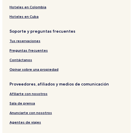
e
E
Hoteles en Colombia
l
e
Hoteles en Cuba
g
a
Soporte y preguntas frecuentes
n
t
Tus reservaciones
M
o
Preguntas frecuentes
t
e
Contáctanos
l
Opinar sobre una propiedad
Proveedores, afiliados y medios de comunicación
Afiliarte con nosotros
Sala de prensa
Anunciarte con nosotros
Agentes de viajes