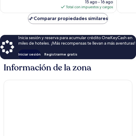
precio
15 ago - 16 ago
actual
Total con impuestos y cargos
es
de
Comparar propiedades similares
$54
Inicia sesión y reserva para acumular crédito OneKeyCash en
miles de hoteles. ¡Más recompensas te llevan a más aventuras!
Iniciar sesión
Registrarme gratis
Información de la zona