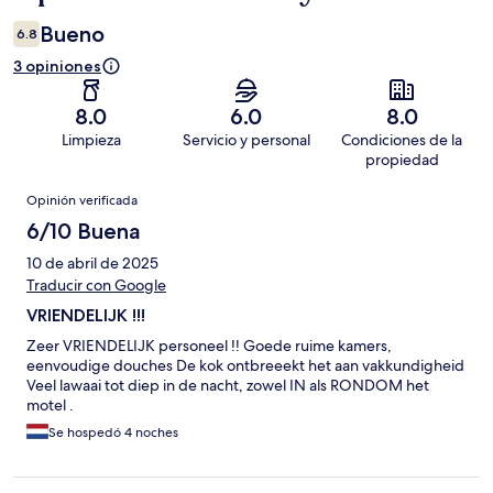
Bueno
6.8
3 opiniones
8.0
6.0
8.0
Limpieza
Servicio y personal
Condiciones de la
propiedad
Opiniones
Opinión verificada
6/10 Buena
10 de abril de 2025
Traducir con Google
VRIENDELIJK !!!
Zeer VRIENDELIJK personeel !! Goede ruime kamers,
eenvoudige douches De kok ontbreeekt het aan vakkundigheid
Veel lawaai tot diep in de nacht, zowel IN als RONDOM het
motel .
Se hospedó 4 noches