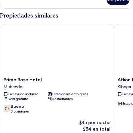
Habitación
doble
ejecutiva
Propiedades similares
Prime Rose Hotel
Atkon Ho
Prime
Atkon
Prime Rose Hotel
Atkon 
Rose
Hotel
Mubende
Kiboga
Hotel
Kiboga
Desayuno incluido
Estacionamiento gratis
Desayu
Mubende
Wifi gratuito
Restaurantes
Estaci
7.4
Bueno
7.4
de
3 opiniones
10,
Bueno,
$45 por noche
3
El
$54 en total
opiniones