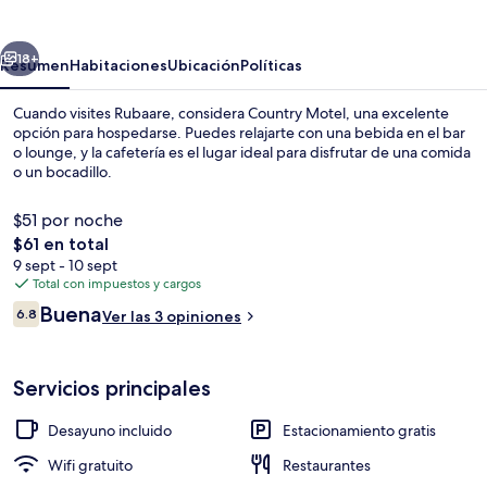
erior
Siguiente
18+
Resumen
Habitaciones
Ubicación
Políticas
Cuando visites Rubaare, considera Country Motel, una excelente
opción para hospedarse. Puedes relajarte con una bebida en el bar
o lounge, y la cafetería es el lugar ideal para disfrutar de una comida
o un bocadillo.
$51 por noche
El
$61 en total
precio
9 sept - 10 sept
total
Total con impuestos y cargos
Entrada de la propiedad
es
Opiniones
Buena
6.8
Ver las 3 opiniones
de
6.8 de 10,
$61
Servicios principales
Desayuno incluido
Estacionamiento gratis
Wifi gratuito
Restaurantes