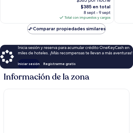
$385 por noche
Curio
bueno,
Muy
by
El
801
$385 en total
bueno,
Hilton
precio
opinion
1,329
8 sept - 9 sept
Centro
actual
opiniones
Total con impuestos y cargos
Histórico
es
de
Comparar propiedades similares
$385
Inicia sesión y reserva para acumular crédito OneKeyCash en
miles de hoteles. ¡Más recompensas te llevan a más aventuras!
Iniciar sesión
Registrarme gratis
Información de la zona