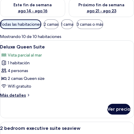
Consulta la disponibilidad para este fin de semana ago 14 - ag
Consulta la disponibilidad pa
Este fin de semana
Próximo fin de semana
ago 14 - ago 16
ago 21 - ago 23
Filtros
Todas las habitaciones
2 camas
1 cama
3 camas o más
disponibles
para
Mostrando 10 de 10 habitaciones
las
Abrir
Una habitación de hotel con dos camas
8
Deluxe Queen Suite
habitaciones
todas
Vista parcial al mar
las
1 habitación
fotos
de
4 personas
Deluxe
2 camas Queen size
Queen
Wifi gratuito
Suite
Más
Más detalles
detalles
sobre
Ver precio
Deluxe
Queen
Suite
Abrir
Una sala moderna con un sofá, una me
20
2 bedroom executive suite seaview
todas