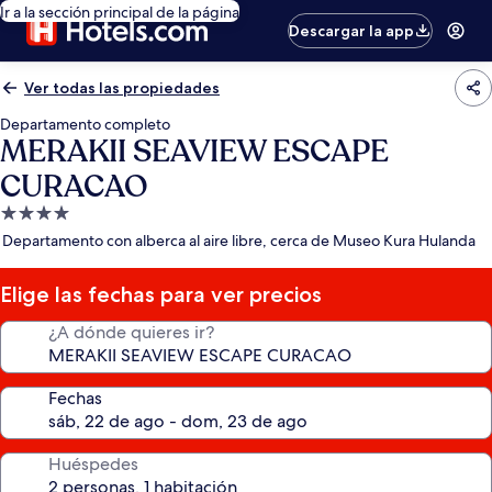
Ir a la sección principal de la página
Descargar la app
Ver todas las propiedades
Departamento completo
MERAKII SEAVIEW ESCAPE
CURACAO
Propiedad
de
Departamento con alberca al aire libre, cerca de Museo Kura Hulanda
4.0
estrellas
Elige las fechas para ver precios
¿A dónde quieres ir?
Fechas
Huéspedes