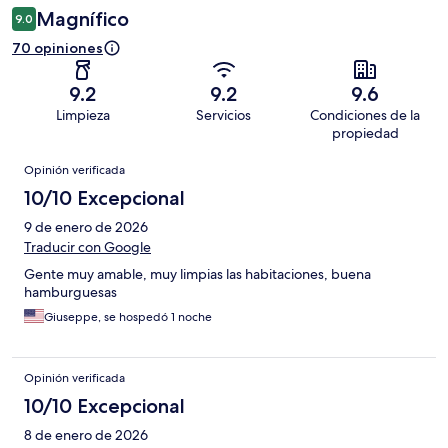
Magnífico
9.0
70 opiniones
9.2
9.2
9.6
Limpieza
Servicios
Condiciones de la
propiedad
Opiniones
Opinión verificada
10/10 Excepcional
9 de enero de 2026
Traducir con Google
Gente muy amable, muy limpias las habitaciones, buena
hamburguesas
Giuseppe, se hospedó 1 noche
Opinión verificada
10/10 Excepcional
8 de enero de 2026