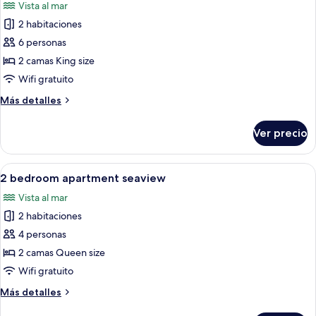
Vista al mar
las
2 habitaciones
fotos
de
6 personas
2
2 camas King size
bedroom
Wifi gratuito
executive
Más
Más detalles
suite
detalles
seaview
sobre
Ver precio
2
bedroom
executive
Abrir
Un balcón con vista a palmeras y una p
8
suite
2 bedroom apartment seaview
todas
seaview
Vista al mar
las
2 habitaciones
fotos
de
4 personas
2
2 camas Queen size
bedroom
Wifi gratuito
apartment
Más
Más detalles
seaview
detalles