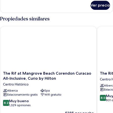
sobre
Suite
Ver precio
Deluxe
Queen
Suite
Propiedades similares
The Rif at Mangrove Beach Corendon Curacao All-Inclusive, C
The Ritz 
The
The
The Rif at Mangrove Beach Corendon Curacao
The Rit
Rif
Ritz
All-Inclusive, Curio by Hilton
Centro H
at
Village
Centro Histórico
Alberc
Mangrove
Hotel
Estaci
Beach
Alberca
Spa
Centro
Estacionamiento gratis
Wifi gratuito
Corendon
Históric
8.0
Muy
8.0
Curacao
de
801 
8.2
Muy bueno
8.2
All-
10,
de
1,329 opiniones
Inclusive,
Muy
10,