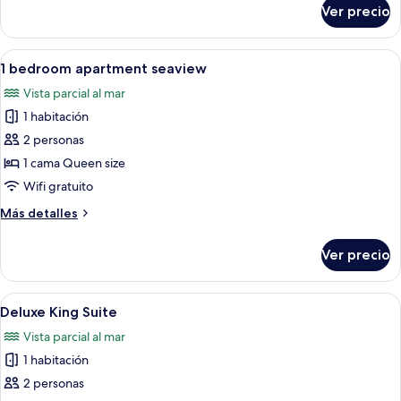
sobre
Ver precio
2
bedroom
apartment
Abrir
Ropa de cama de alta calidad y camas
8
seaview
1 bedroom apartment seaview
todas
Vista parcial al mar
las
1 habitación
fotos
de
2 personas
1
1 cama Queen size
bedroom
Wifi gratuito
apartment
Más
Más detalles
seaview
detalles
sobre
Ver precio
1
bedroom
apartment
Abrir
Habitación de hotel con cama, kitchen
10
seaview
Deluxe King Suite
todas
Vista parcial al mar
las
1 habitación
fotos
de
2 personas