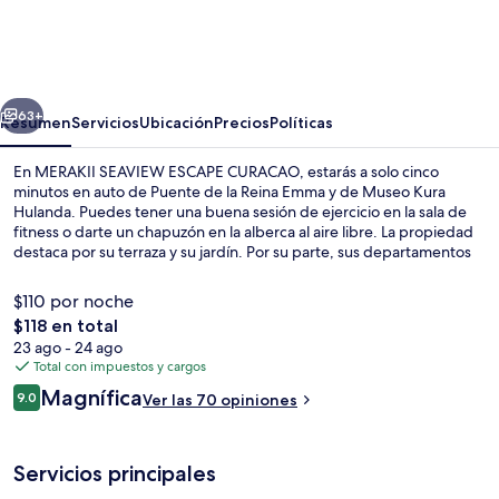
SEAVIEW
ESCAPE
CURACAO
erior
Siguiente
63+
Resumen
Servicios
Ubicación
Precios
Políticas
En MERAKII SEAVIEW ESCAPE CURACAO, estarás a solo cinco
minutos en auto de Puente de la Reina Emma y de Museo Kura
Hulanda. Puedes tener una buena sesión de ejercicio en la sala de
fitness o darte un chapuzón en la alberca al aire libre. La propiedad
destaca por su terraza y su jardín. Por su parte, sus departamentos
tienen servicios y amenidades convenientes, como camas cómodas
con menú de almohadas.
$110 por noche
El
$118 en total
precio
23 ago - 24 ago
Bar (en la propiedad)
total
Total con impuestos y cargos
es
Opiniones
Magnífica
9.0
Ver las 70 opiniones
de
9.0 de 10,
$118
Servicios principales