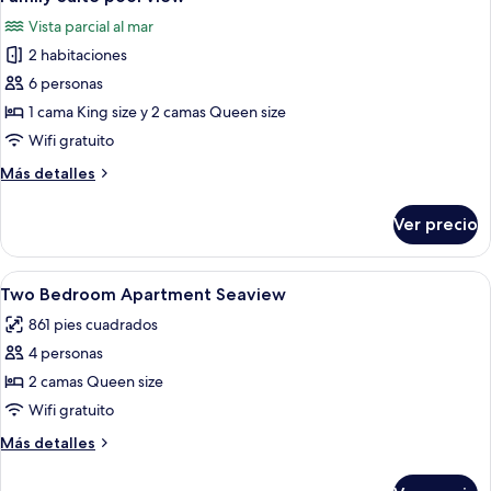
todas
seaview
Vista parcial al mar
las
2 habitaciones
fotos
de
6 personas
Family
1 cama King size y 2 camas Queen size
Suite
Wifi gratuito
pool
Más
Más detalles
view
detalles
sobre
Ver precio
Family
Suite
pool
Abrir
Ropa de cama de alta calidad y camas
10
view
Two Bedroom Apartment Seaview
todas
861 pies cuadrados
las
4 personas
fotos
de
2 camas Queen size
Two
Wifi gratuito
Bedroom
Más
Más detalles
Apartment
detalles
Seaview
sobre