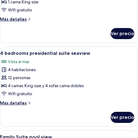
Deluxe
1 cama King size
King
Wifi gratuito
Suite
Más
Más detalles
detalles
sobre
Ver precio
Deluxe
King
Suite
Abrir
Terraza o patio
20
4 bedrooms presidential suite seaview
todas
Vista al mar
las
4 habitaciones
fotos
de
12 personas
4
4 camas King size y 4 sofás cama dobles
bedrooms
Wifi gratuito
presidential
Más
Más detalles
suite
detalles
seaview
sobre
Ver precio
4
bedrooms
presidential
Abrir
Habitación de hotel con dos camas, ki
9
suite
Family Suite pool view