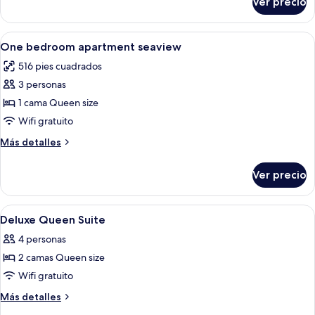
Ver precio
Two
Bedroom
Apartment
Abrir
Ropa de cama de alta calidad y camas
10
Seaview
One bedroom apartment seaview
todas
516 pies cuadrados
las
3 personas
fotos
de
1 cama Queen size
One
Wifi gratuito
bedroom
Más
Más detalles
apartment
detalles
seaview
sobre
Ver precio
One
bedroom
apartment
Abrir
Ropa de cama de alta calidad y camas
9
seaview
Deluxe Queen Suite
todas
4 personas
las
2 camas Queen size
fotos
de
Wifi gratuito
Deluxe
Más
Más detalles
Queen
detalles