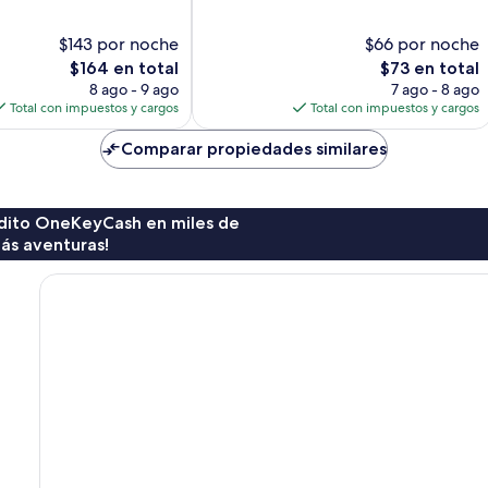
106
opiniones
$143 por noche
$66 por noche
El
El
$164 en total
$73 en total
precio
precio
8 ago - 9 ago
7 ago - 8 ago
actual
actual
Total con impuestos y cargos
Total con impuestos y cargos
es
es
de
de
Comparar propiedades similares
$164
$73
rédito OneKeyCash en miles de
ás aventuras!