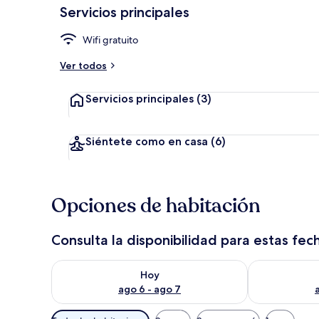
Servicios principales
Wifi gratuito
Exterior
Ver todos
Servicios principales
(3)
Siéntete como en casa
(6)
Opciones de habitación
Consulta la disponibilidad para estas fec
Consulta la disponibilidad para hoy ago 6 - ago 7
Consulta la d
Hoy
ago 6 - ago 7
Filtros