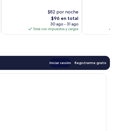
10,
10,
Magnífico,
Excelente,
$82 por noche
$
288
70
El
$96 en total
opiniones
opiniones
precio
30 ago - 31 ago
actual
Total con impuestos y cargos
Total con 
es
de
$96
Iniciar sesión
Registrarme gratis