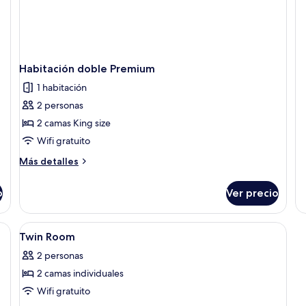
R
de
so
Tr
R
Habitación doble Premium
1 habitación
2 personas
2 camas King size
Wifi gratuito
Más
Más detalles
detalles
sobre
o
Ver precio
Habitación
doble
Premium
ma grande, vista panorámica de la ciudad y un mural en la pared.
Abrir
Habitación de hotel con dos camas ind
2
Twin Room
todas
2 personas
las
2 camas individuales
fotos
de
Wifi gratuito