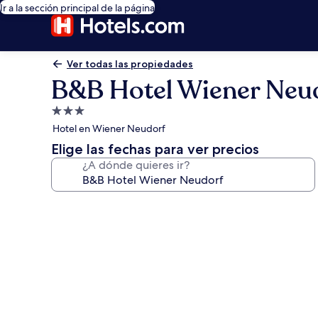
Ir a la sección principal de la página
Ver todas las propiedades
B&B Hotel Wiener Neu
Propiedad
de
Hotel en Wiener Neudorf
3.0
Elige las fechas para ver precios
estrellas
¿A dónde quieres ir?
Galería
de
fotos
de
B&B
Hotel