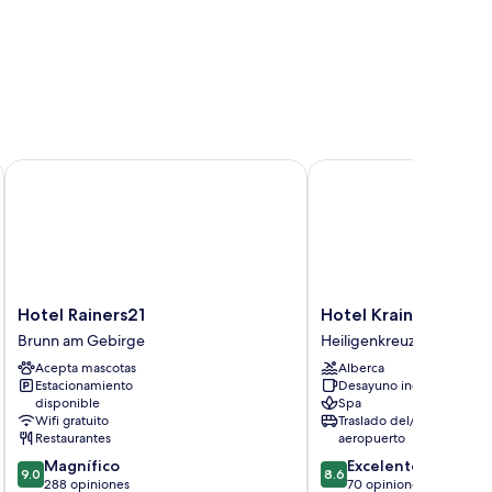
Hotel Rainers21
Hotel Krainerhütte
Hotel
Hotel
Hotel Rainers21
Hotel Krainerhütte
Rainers21
Krainerhütte
Brunn am Gebirge
Heiligenkreuz
Brunn
Heiligenkreuz
Acepta mascotas
Alberca
am
Estacionamiento
Desayuno incluido
Gebirge
disponible
Spa
Wifi gratuito
Traslado del/al
Restaurantes
aeropuerto
9.0
8.6
Magnífico
Excelente
9.0
8.6
de
de
288 opiniones
70 opiniones