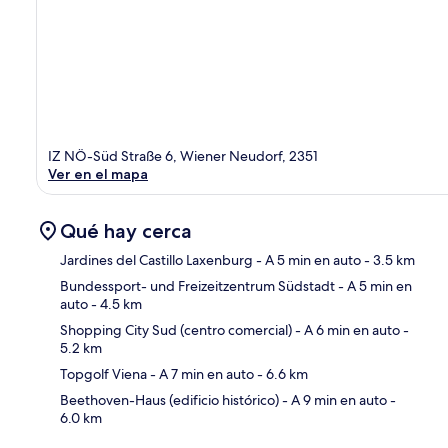
IZ NÖ-Süd Straße 6, Wiener Neudorf, 2351
Ver en el mapa
Qué hay cerca
Jardines del Castillo Laxenburg
- A 5 min en auto
- 3.5 km
Bundessport- und Freizeitzentrum Südstadt
- A 5 min en
auto
- 4.5 km
Sec
Shopping City Sud (centro comercial)
- A 6 min en auto
-
5.2 km
Topgolf Viena
- A 7 min en auto
- 6.6 km
Beethoven-Haus (edificio histórico)
- A 9 min en auto
-
6.0 km