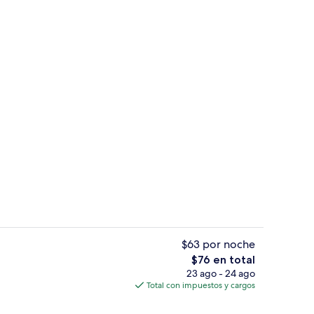
Restaurantes
$63 por noche
El
$76 en total
precio
23 ago - 24 ago
l aire libre
Interior
total
Total con impuestos y cargos
es
de