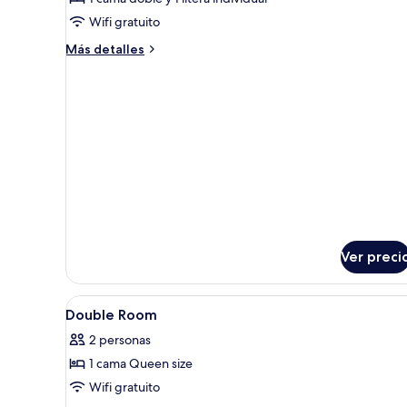
familiar
Wifi gratuito
Más
Más detalles
detalles
sobre
Habitación
familiar
Ver preci
Abrir
Habitación de hotel con una ca
4
Double Room
todas
2 personas
las
1 cama Queen size
fotos
de
Wifi gratuito