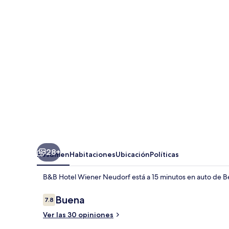
Wiener
Neudorf
28+
Resumen
Habitaciones
Ubicación
Políticas
B&B Hotel Wiener Neudorf está a 15 minutos en auto de B
Opiniones
Buena
7.8
7.8 de 10,
Ver las 30 opiniones