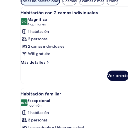
Todas las habitaciones
2 camas
3 camas o más
1 cama
disponibles
Abrir
Habitación de hotel con una ca
para
4
Habitación con 2 camas individuales
todas
las
Magnífica
las
9.0
habitaciones
9.0 de 10
(4
4 opiniones
fotos
opiniones)
1 habitación
de
2 personas
Habitación
2 camas individuales
con
Wifi gratuito
2
camas
Más
Más detalles
detalles
individuales
sobre
Ver preci
Habitación
con
2
Abrir
Una habitación de hotel con dos
4
camas
Habitación familiar
todas
individuales
Excepcional
las
10.0
10.0 de 10
(1
1 opinión
fotos
opinión)
1 habitación
de
3 personas
Habitación
1 cama doble y 1 litera individual