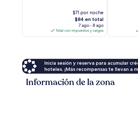
10,
Bueno,
Muy
48
$71 por noche
bueno,
opiniones
El
$84 en total
583
precio
7 ago - 8 ago
opiniones
actual
Total con impuestos y cargos
es
de
$84
Inicia sesión y reserva para acumular c
hoteles. ¡Más recompensas te llevan a m
Información de la zona