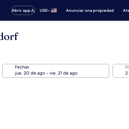
•
Abrir app
USD
Anunciar una propiedad
Ate
dorf
Fechas
H