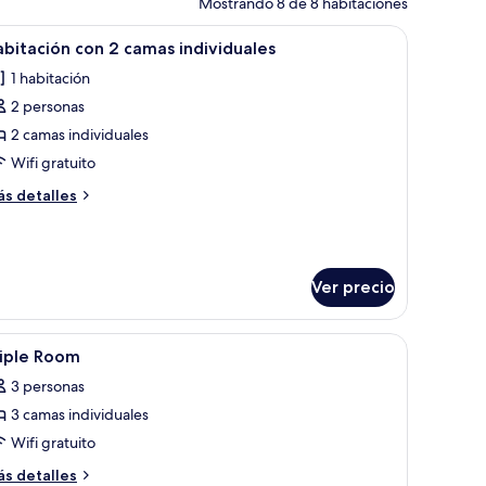
Mostrando 8 de 8 habitaciones
en la pared.
o, silla, televisor y lámpara de pared.
brir
Escritorio, insonorización y wifi gratis
4
bitación con 2 camas individuales
odas
1 habitación
s
2 personas
otos
e
2 camas individuales
abitación
Wifi gratuito
on
ás
s detalles
talles
amas
bre
bitación
ndividuales
n
Ver precio
mas
dividuales
brir
Habitación de hotel con cama, escritorio, silla,
4
riple Room
odas
3 personas
s
3 camas individuales
otos
e
Wifi gratuito
riple
ás
s detalles