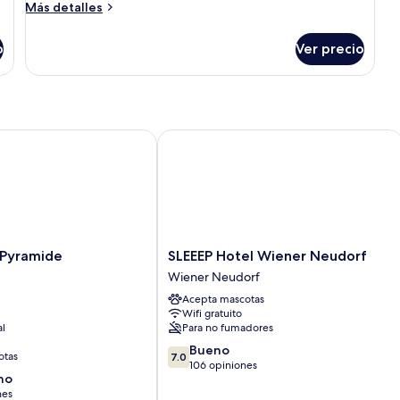
Twin
Más
Más detalles
Room
detalles
sobre
o
Ver precio
Twin
Room
yramide
SLEEEP Hotel Wiener Neudorf
SLEEEP
 Pyramide
SLEEEP Hotel Wiener Neudorf
Hotel
Wiener Neudorf
Wiener
Acepta mascotas
Neudorf
Wifi gratuito
Wiener
al
Para no fumadores
Neudorf
7.0
Bueno
otas
7.0
de
106 opiniones
no
10,
nes
Bueno,