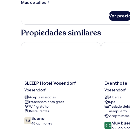
Double
Más
Más detalles
Room
detalles
sobre
Ver preci
Double
Room
Propiedades similares
SLEEEP Hotel Vösendorf
Eventhotel P
SLEEEP
Eventhotel
SLEEEP Hotel Vösendorf
Eventhotel
Hotel
Pyramide
Voesendorf
Voesendorf
Vösendorf
Voesendorf
Acepta mascotas
Alberca
Voesendorf
Estacionamiento gratis
Spa
Wifi gratuito
Traslado del/
Restaurantes
aeropuerto
Acepta masc
7.8
Bueno
7.8
8.2
Muy bue
de
48 opiniones
8.2
de
583 opinio
10,