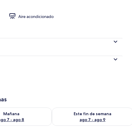
Aire acondicionado
has
isponibilidad para mañana ago 7 - ago 8
Consulta la disponibilidad para este 
Mañana
Este fin de semana
ago 7 - ago 8
ago 7 - ago 9