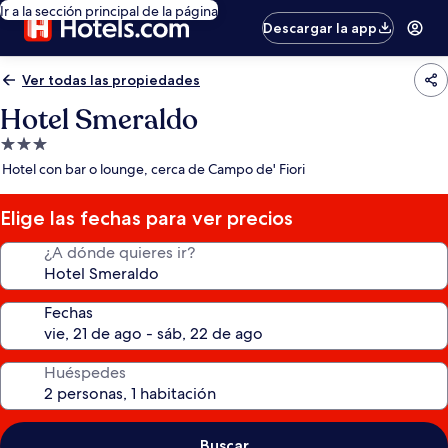
Ir a la sección principal de la página
Descargar la app
Ver todas las propiedades
Hotel Smeraldo
Propiedad
de
Hotel con bar o lounge, cerca de Campo de' Fiori
3.0
estrellas
Elige las fechas para ver precios
¿A dónde quieres ir?
Fechas
Huéspedes
Buscar