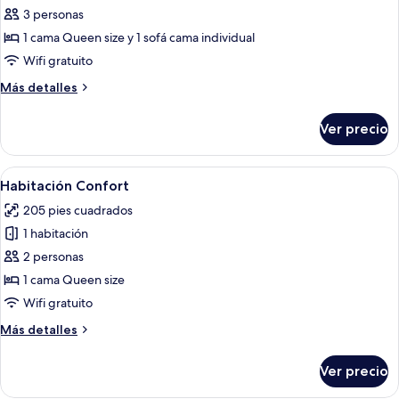
de
3 personas
Habitación
1 cama Queen size y 1 sofá cama individual
Premium
Wifi gratuito
Más
Más detalles
detalles
sobre
Ver precio
Habitación
Premium
Abrir
Una habitación de hotel con una cama, 
3
Habitación Confort
todas
205 pies cuadrados
las
1 habitación
fotos
de
2 personas
Habitación
1 cama Queen size
Confort
Wifi gratuito
Más
Más detalles
detalles
sobre
Ver precio
Habitación
Confort