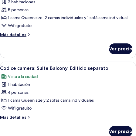
2 habitaciones
las
5 personas
fotos
de
1 cama Queen size, 2 camas individuales y 1 sofá cama individual
Family
Wifi gratuito
Suite,
Más
Más detalles
Edificio
detalles
separato
sobre
Ver precio
Family
Suite,
Edificio
Abrir
Una habitación de hotel moderna con
4
separato
Codice camera: Suite Balcony, Edificio separato
todas
Vista a la ciudad
las
1 habitación
fotos
de
4 personas
Codice
1 cama Queen size y 2 sofás cama individuales
camera:
Wifi gratuito
Suite
Más
Más detalles
Balcony,
detalles
Edificio
sobre
Ver precio
Codice
separato