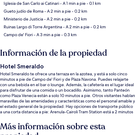
Iglesia de San Carlo ai Catinari
- A 1 min a pie
- 0.1 km
Gueto judío de Roma
- A 2 min a pie
- 0.2 km
Ministerio de Justicia
- A 2 min a pie
- 0.2 km
Ruinas Largo di Torre Argentina
- A 2 min a pie
- 0.2 km
Campo de' Fiori
- A 3 min a pie
- 0.3 km
Información de la propiedad
Hotel Smeraldo
Hotel Smeraldo te ofrece una terraza en la azotea, y está a solo cinco
minutos a pie de Campo de' Fiori y de Plaza Navona. Puedes relajarte
con una bebida en el bar o lounge. Además, la cafetería es el lugar ideal
para disfrutar de una comida o un bocadillo. Asimismo, tanto Panteón
como Plaza Venecia están a solo 10 minutos a pie. Otros visitantes hablan
maravillas de las amenidades y características como el personal amable y
el estado general de la propiedad. Hay opciones de transporte público
a una corta distancia a pie: Arenula-Cairoli Tram Station está a 2 minutos
y Arenula-Min. G. Giustizia Tram Station está a 4 minutos.
Más información sobre esta