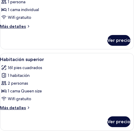
1 persona
fotos
de
1 cama individual
Habitación
Wifi gratuito
individual,
Más
Más detalles
balcón
detalles
sobre
Ver precio
Habitación
individual,
balcón
Abrir
Habitación de hotel con una cama grand
4
Habitación superior
todas
161 pies cuadrados
las
1 habitación
fotos
de
2 personas
Habitación
1 cama Queen size
superior
Wifi gratuito
Más
Más detalles
detalles
sobre
Ver precio
Habitación
superior