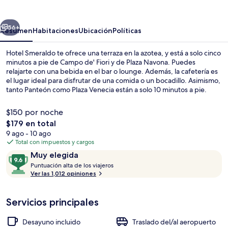
erior
Siguiente
56+
Resumen
Habitaciones
Ubicación
Políticas
Hotel Smeraldo te ofrece una terraza en la azotea, y está a solo cinco
minutos a pie de Campo de' Fiori y de Plaza Navona. Puedes
relajarte con una bebida en el bar o lounge. Además, la cafetería es
el lugar ideal para disfrutar de una comida o un bocadillo. Asimismo,
tanto Panteón como Plaza Venecia están a solo 10 minutos a pie.
Otros visitantes hablan maravillas de las amenidades y
características como el personal amable y el estado general de la
$150 por noche
propiedad. Hay opciones de transporte público a una corta
El
$179 en total
distancia a pie: Arenula-Cairoli Tram Station está a 2 minutos y
precio
9 ago - 10 ago
Arenula-Min. G. Giustizia Tram Station está a 4 minutos.
Terraza o patio
total
Total con impuestos y cargos
es
Opiniones
9.6
Muy elegida
de
P
de
Puntuación alta de los viajeros
$179
u
Ver las 1,012 opiniones
10,
n
Muy
t
elegida
Servicios principales
u
a
c
Desayuno incluido
Traslado del/al aeropuerto