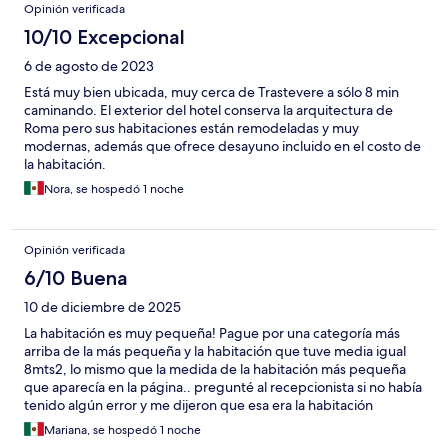
Opinión verificada
10/10 Excepcional
6 de agosto de 2023
Está muy bien ubicada, muy cerca de Trastevere a sólo 8 min
caminando. El exterior del hotel conserva la arquitectura de
Roma pero sus habitaciones están remodeladas y muy
modernas, además que ofrece desayuno incluido en el costo de
la habitación.
Nora, se hospedó 1 noche
Opinión verificada
6/10 Buena
10 de diciembre de 2025
La habitación es muy pequeña! Pague por una categoría más
arriba de la más pequeña y la habitación que tuve media igual
8mts2, lo mismo que la medida de la habitación más pequeña
que aparecía en la página.. pregunté al recepcionista si no había
tenido algún error y me dijeron que esa era la habitación
correcta, entonces significa que tienen mal la medida en
Mariana, se hospedó 1 noche
descripción de la página.