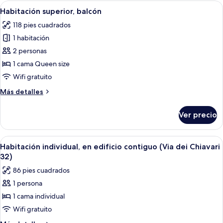
Abrir
Habitación de hotel con una cama grand
3
Habitación superior, balcón
todas
118 pies cuadrados
las
1 habitación
fotos
de
2 personas
Habitación
1 cama Queen size
superior,
Wifi gratuito
balcón
Más
Más detalles
detalles
sobre
Ver precio
Habitación
superior,
balcón
Abrir
Habitación de hotel compacta con una 
3
Habitación individual, en edificio contiguo (Via dei Chiavari
todas
32)
las
86 pies cuadrados
fotos
1 persona
de
1 cama individual
Habitación
individual,
Wifi gratuito
en