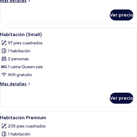
Más
Más detalles
edificio
detalles
sobre
contiguo
Ver precio
Habitación
(Via
individual,
dei
en
Abrir
Habitación de hotel con cama, escritori
4
Chiavari
edificio
Habitación (Small)
todas
contiguo
32)
97 pies cuadrados
(Via
las
dei
1 habitación
fotos
Chiavari
de
2 personas
32)
Habitación
1 cama Queen size
(Small)
Wifi gratuito
Más
Más detalles
detalles
sobre
Ver precio
Habitación
(Small)
Abrir
Habitación de hotel con cama, sofá, 
5
Habitación Premium
todas
205 pies cuadrados
las
1 habitación
fotos