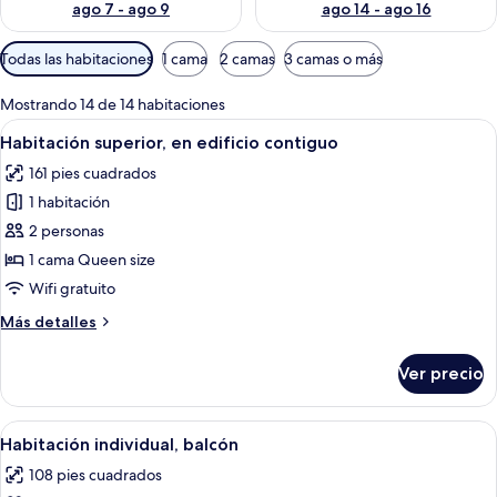
ago 7 - ago 9
ago 14 - ago 16
Filtros
Todas las habitaciones
1 cama
2 camas
3 camas o más
disponibles
para
Mostrando 14 de 14 habitaciones
las
Abrir
Habitación de hotel con una cama, un
4
Habitación superior, en edificio contiguo
habitaciones
todas
161 pies cuadrados
las
1 habitación
fotos
de
2 personas
Habitación
1 cama Queen size
superior,
Wifi gratuito
en
Más
Más detalles
edificio
detalles
contiguo
sobre
Ver precio
Habitación
superior,
en
Abrir
Un baño moderno con cabina de ducha 
2
edificio
Habitación individual, balcón
todas
contiguo
108 pies cuadrados
las