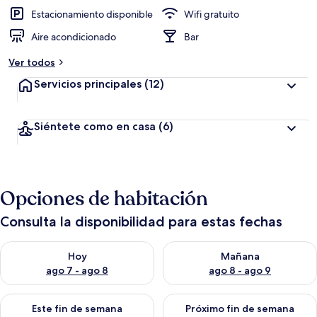
i
ó
Estacionamiento disponible
Wifi gratuito
n
Aire acondicionado
Bar
a
Ver todos
l
t
Servicios principales
(12)
a
d
Siéntete como en casa
(6)
e
l
o
s
Opciones de habitación
v
i
Consulta la disponibilidad para estas fechas
a
j
Consulta la disponibilidad para hoy ago 7 - ago 8
Consulta la disponibilidad pa
e
Hoy
Mañana
r
ago 7 - ago 8
ago 8 - ago 9
o
s
Consulta la disponibilidad para este fin de semana ago 7 - ag
Consulta la disponibilidad par
Este fin de semana
Próximo fin de semana