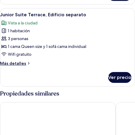
camera:
Suite
Abrir
Un interior moderno con una mesa redon
4
Balcony,
Junior Suite Terrace, Edificio separato
todas
Edificio
Vista a la ciudad
separato
las
1 habitación
fotos
de
3 personas
Junior
1 cama Queen size y 1 sofá cama individual
Suite
Wifi gratuito
Terrace,
Más
Más detalles
Edificio
detalles
separato
sobre
Ver precio
Junior
Suite
Terrace,
Propiedades similares
Edificio
separato
Little Queen Pantheon Residence
Hotel Ab