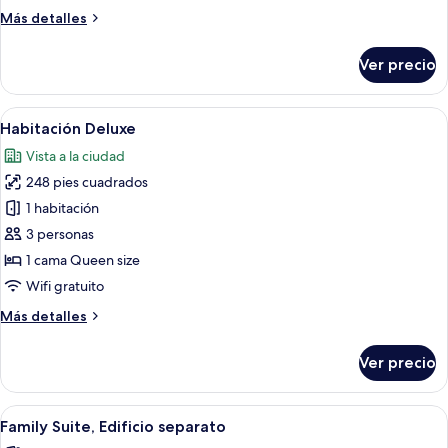
en
Más
Más detalles
edificio
detalles
contiguo
sobre
Ver precio
Habitación
Premium,
en
Abrir
Habitación de hotel con un escritorio
3
edificio
Habitación Deluxe
todas
contiguo
Vista a la ciudad
las
248 pies cuadrados
fotos
de
1 habitación
Habitación
3 personas
Deluxe
1 cama Queen size
Wifi gratuito
Más
Más detalles
detalles
sobre
Ver precio
Habitación
Deluxe
Abrir
Un dormitorio con cama, sofá y televis
6
Family Suite, Edificio separato
todas