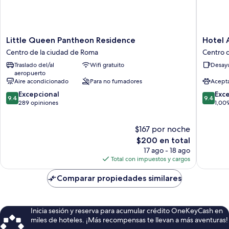
Little
Hotel
Little Queen Pantheon Residence
Hotel 
Queen
Abruzzi
Centro de la ciudad de Roma
Centro 
Pantheon
Centro
Traslado del/al
Wifi gratuito
Desayu
Residence
de
aeropuerto
Centro
la
Aire acondicionado
Para no fumadores
Acept
de
ciudad
9.4
9.4
la
Excepcional
de
Exc
9.4
9.4
de
de
ciudad
289 opiniones
Roma
1,00
10,
10,
de
Excepcional,
Excepcio
Roma
$167 por noche
289
1,009
opiniones
El
opinion
$200 en total
precio
17 ago - 18 ago
actual
Total con impuestos y cargos
es
de
Comparar propiedades similares
$200
Inicia sesión y reserva para acumular crédito OneKeyCash en
miles de hoteles. ¡Más recompensas te llevan a más aventuras!