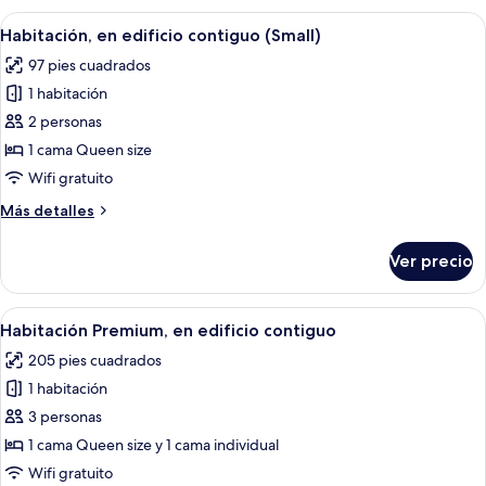
Abrir
Habitación de hotel con cama, escritorio,
2
Habitación, en edificio contiguo (Small)
todas
97 pies cuadrados
las
1 habitación
fotos
de
2 personas
Habitación,
1 cama Queen size
en
Wifi gratuito
edificio
Más
Más detalles
contiguo
detalles
(Small)
sobre
Ver precio
Habitación,
en
edificio
Abrir
Habitación de hotel con una cama gran
3
contiguo
Habitación Premium, en edificio contiguo
todas
(Small)
205 pies cuadrados
las
1 habitación
fotos
de
3 personas
Habitación
1 cama Queen size y 1 cama individual
Premium,
Wifi gratuito