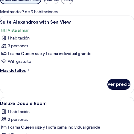
disponibles
para
Mostrando 9 de 9 habitaciones
las
Abrir
Una habitación de hotel moderna con 
7
Suite Alexandros with Sea View
habitaciones
todas
Vista al mar
las
1 habitación
fotos
de
3 personas
Suite
1 cama Queen size y 1 cama individual grande
Alexandros
Wifi gratuito
with
Más
Más detalles
Sea
detalles
View
sobre
Ver precio
Suite
Alexandros
with
Abrir
Habitación de hotel moderna con una c
4
Sea
Deluxe Double Room
todas
View
1 habitación
las
2 personas
fotos
de
1 cama Queen size y 1 sofá cama individual grande