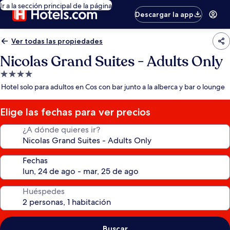
Ir a la sección principal de la página
Descargar la app
Ver todas las propiedades
Nicolas Grand Suites - Adults Only
Propiedad
de
Hotel solo para adultos en Cos con bar junto a la alberca y bar o lounge
4.0
estrellas
Elige las fechas para ver precios
¿A dónde quieres ir?
Fechas
Huéspedes
Buscar