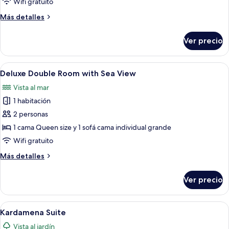
Deluxe
Wifi gratuito
Double
Más
Más detalles
Room
detalles
sobre
Ver precio
Deluxe
Double
Room
Abrir
Una habitación de hotel moderna con c
7
Deluxe Double Room with Sea View
todas
Vista al mar
las
1 habitación
fotos
de
2 personas
Deluxe
1 cama Queen size y 1 sofá cama individual grande
Double
Wifi gratuito
Room
Más
Más detalles
with
detalles
Sea
sobre
Ver precio
Deluxe
View
Double
Room
Abrir
Un dormitorio moderno con una cama, 
4
with
Kardamena Suite
todas
Sea
Vista al jardín
View