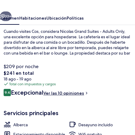
Suites
-
erior
Siguiente
Adults
33+
Resumen
Habitaciones
Ubicación
Políticas
Only
Cuando visites Cos, considera Nicolas Grand Suites - Adults Only,
una excelente opción para hospedarse. La cafetería es el lugar ideal
para disfrutar de una comida o un bocadillo. Después de haberte
divertido en la alberca al aire libre por temporada, puedes relajarte
con una bebida en el bar o lounge. La propiedad destaca por su bar
junto a la alberca, su snack bar o deli y su jardín.
$209 por noche
El
$241 en total
precio
18 ago - 19 ago
Exterior
total
Total con impuestos y cargos
es
Opiniones
Excepcional
9.4
Ver las 10 opiniones
de
9.4 de 10,
$241
Servicios principales
Alberca
Desayuno incluido
Estacionamiento disponible
Wifi gratuito