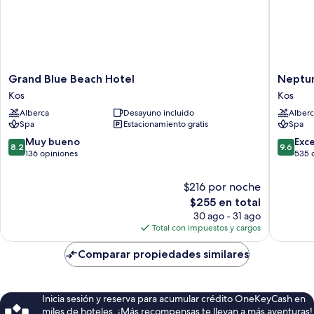
Grand
Neptun
Grand Blue Beach Hotel
Neptun
Blue
Luxury
Kos
Kos
Beach
Resort
Alberca
Desayuno incluido
Alberc
Hotel
Kos
Spa
Estacionamiento gratis
Spa
Kos
8.2
9.6
Muy bueno
Exc
8.2
9.6
de
de
136 opiniones
535 
10,
10,
Muy
Excepcio
$216 por noche
bueno,
535
El
$255 en total
136
opinion
precio
30 ago - 31 ago
opiniones
actual
Total con impuestos y cargos
es
de
Comparar propiedades similares
$255
Inicia sesión y reserva para acumular crédito OneKeyCash en
miles de hoteles. ¡Más recompensas te llevan a más aventuras!