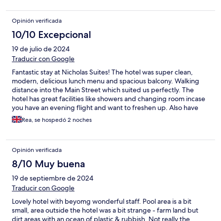
Opinión verificada
10/10 Excepcional
19 de julio de 2024
Traducir con Google
Fantastic stay at Nicholas Suites! The hotel was super clean,
modern, delicious lunch menu and spacious balcony. Walking
distance into the Main Street which suited us perfectly. The
hotel has great facilities like showers and changing room incase
you have an evening flight and want to freshen up. Also have
charging sockets in reception which is fab! Eco friendly shower
Rea, se hospedó 2 noches
bits for the room too. Highly recommend !
Opinión verificada
8/10 Muy buena
19 de septiembre de 2024
Traducir con Google
Lovely hotel with beyomg wonderful staff. Pool area is a bit
small, area outside the hotel was a bit strange - farm land but
dirt areas with an ocean of plastic & rubbish. Not really the