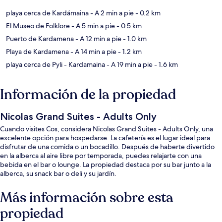
playa cerca de Kardámaina
- A 2 min a pie
- 0.2 km
El Museo de Folklore
- A 5 min a pie
- 0.5 km
Puerto de Kardamena
- A 12 min a pie
- 1.0 km
Playa de Kardamena
- A 14 min a pie
- 1.2 km
playa cerca de Pyli - Kardamaina
- A 19 min a pie
- 1.6 km
Información de la propiedad
Nicolas Grand Suites - Adults Only
Cuando visites Cos, considera Nicolas Grand Suites - Adults Only, una
excelente opción para hospedarse. La cafetería es el lugar ideal para
disfrutar de una comida o un bocadillo. Después de haberte divertido
en la alberca al aire libre por temporada, puedes relajarte con una
bebida en el bar o lounge. La propiedad destaca por su bar junto a la
alberca, su snack bar o deli y su jardín.
Más información sobre esta
propiedad