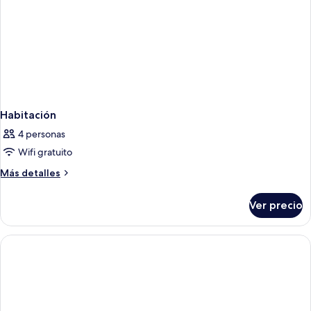
Habitación
4 personas
Wifi gratuito
Más
Más detalles
detalles
sobre
Ver precio
Habitación