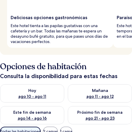
Deliciosas opciones gastronómicas
Paraíso
Este hotel tienta a las papilas gustativas con una
Este hot
cafetería y un bar. Todas las mañanas te espera un
tempora
desayuno bufé gratuito, para que pases unos días de
en el ba
vacaciones perfectos.
Opciones de habitación
Consulta la disponibilidad para estas fechas
Consulta la disponibilidad para hoy ago 10 - ago 11
Consulta la disponibilidad par
Hoy
Mañana
ago 10 - ago 11
ago 11 - ago 12
Consulta la disponibilidad para este fin de semana ago 14 - ag
Consulta la disponibilidad pa
Este fin de semana
Próximo fin de semana
ago 14 - ago 16
ago 21 - ago 23
Filtros
Todas las habitaciones
2 camas
1 cama