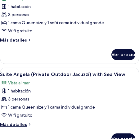
las
1 habitación
fotos
de
3 personas
Kardamena
1 cama Queen size y 1 sofá cama individual grande
Suite
Wifi gratuito
Más
Más detalles
detalles
sobre
Ver precio
Kardamena
Suite
Abrir
Un dormitorio moderno con una cama, 
7
Suite Angela (Private Outdoor Jacuzzi) with Sea View
todas
Vista al mar
las
1 habitación
fotos
de
3 personas
Suite
1 cama Queen size y 1 cama individual grande
Angela
Wifi gratuito
(Private
Más
Más detalles
Outdoor
detalles
Jacuzzi)
sobre
Ver precio