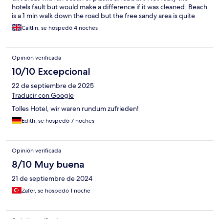
hotels fault but would make a difference if it was cleaned. Beach
is a 1 min walk down the road but the free sandy area is quite
rocky and not super nice to swim, so we had to rent beach
Caitlin, se hospedó 4 noches
loungers everyday. Just something to be aware of. Breakfast
was good but a lot of the hot counter items were cold/luke
warm at all times - that could be improved. Staff 12/10
Opinión verificada
10/10 Excepcional
22 de septiembre de 2025
Traducir con Google
Tolles Hotel, wir waren rundum zufrieden!
Edith, se hospedó 7 noches
Opinión verificada
8/10 Muy buena
21 de septiembre de 2024
Zafer, se hospedó 1 noche