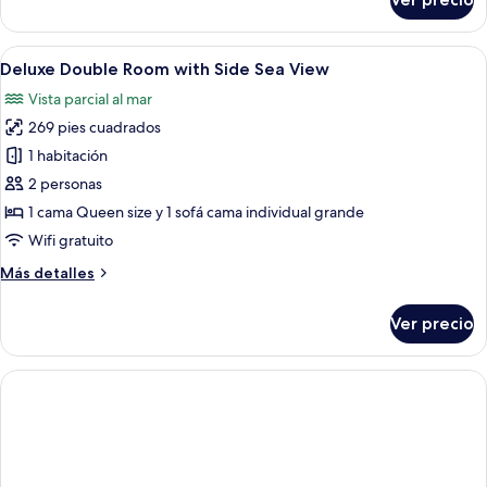
Suite
with
Angela
Sea
(Private
Abrir
Una habitación de hotel moderna con c
View
6
Outdoor
Deluxe Double Room with Side Sea View
todas
Jacuzzi)
Vista parcial al mar
with
las
Sea
269 pies cuadrados
fotos
View
de
1 habitación
Deluxe
2 personas
Double
1 cama Queen size y 1 sofá cama individual grande
Room
Wifi gratuito
with
Más
Más detalles
Side
detalles
Sea
sobre
Ver precio
View
Deluxe
Double
Room
with
Side
Sea
View