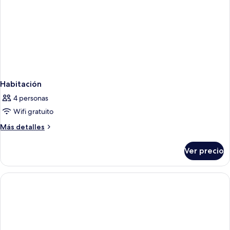
Habitación
4 personas
Wifi gratuito
Más
Más detalles
detalles
sobre
Ver precio
Habitación