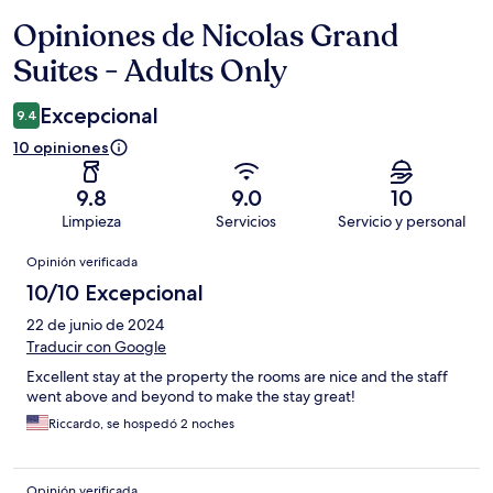
Opiniones de Nicolas Grand
Opiniones
Suites - Adults Only
Excepcional
9.4
10 opiniones
9.8
9.0
10
Limpieza
Servicios
Servicio y personal
Opiniones
Opinión verificada
10/10 Excepcional
22 de junio de 2024
Traducir con Google
Excellent stay at the property the rooms are nice and the staff
went above and beyond to make the stay great!
Riccardo, se hospedó 2 noches
Opinión verificada