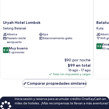
Uryah
Batatu
Uryah Hotel Lombok
Batatu
Hotel
Resort
Selong Belanak
Kuta
Lombok
-
Alberca
Spa
Alberc
Selong
Adults
Traslado del/al
Estacionamiento gratis
Wifi g
Belanak
Only
aeropuerto
Kuta
9.8
Exc
9.8
8.4
Muy bueno
de
83 o
8.4
de
5 opiniones
10,
10,
Excepcio
$90 por noche
Muy
83
El
$99 en total
bueno,
opinion
precio
5
16 ago - 17 ago
actual
opiniones
Total con impuestos y cargos
es
de
Comparar propiedades similares
$99
Inicia sesión y reserva para acumular crédito OneKeyCash en
miles de hoteles. ¡Más recompensas te llevan a más aventuras!