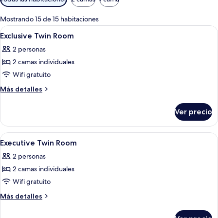
disponibles
para
Mostrando 15 de 15 habitaciones
las
Abrir
Habitación de hotel con dos camas, un e
4
Exclusive Twin Room
habitaciones
todas
2 personas
las
2 camas individuales
fotos
de
Wifi gratuito
Exclusive
Más
Más detalles
Twin
detalles
sobre
Room
Ver precio
Exclusive
Twin
Room
Abrir
Habitación de hotel con dos camas, un e
3
Executive Twin Room
todas
2 personas
las
2 camas individuales
fotos
de
Wifi gratuito
Executive
Más
Más detalles
Twin
detalles
sobre
Room