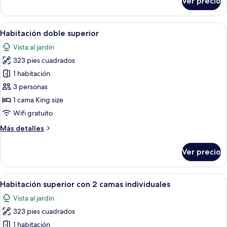
Ver precio
Executive
Twin
Room
Abrir
Habitación de hotel moderna con una 
5
Habitación doble superior
todas
Vista al jardín
las
323 pies cuadrados
fotos
de
1 habitación
Habitación
3 personas
doble
1 cama King size
superior
Wifi gratuito
Más
Más detalles
detalles
sobre
Ver precio
Habitación
doble
superior
Abrir
Habitación de hotel con dos camas, un
6
Habitación superior con 2 camas individuales
todas
Vista al jardín
las
323 pies cuadrados
fotos
de
1 habitación