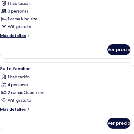
1 habitación
fotos
de
3 personas
Suite
1 cama King size
estudio
Wifi gratuito
junior
Más
Más detalles
detalles
sobre
Ver precio
Suite
estudio
junior
Abrir
Una habitación de hotel con dos camas,
5
Suite familiar
todas
1 habitación
las
4 personas
fotos
de
2 camas Queen size
Suite
Wifi gratuito
familiar
Más
Más detalles
detalles
sobre
Ver precio
Suite
familiar