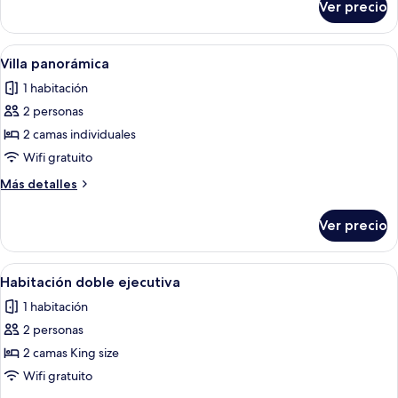
Ver precio
Villa
panorámica
Abrir
Un dormitorio amplio con una cama gra
7
Villa panorámica
todas
1 habitación
las
2 personas
fotos
de
2 camas individuales
Villa
Wifi gratuito
panorámica
Más
Más detalles
detalles
sobre
Ver precio
Villa
panorámica
Abrir
Habitación de hotel moderna con una c
3
Habitación doble ejecutiva
todas
1 habitación
las
2 personas
fotos
de
2 camas King size
Habitación
Wifi gratuito
doble