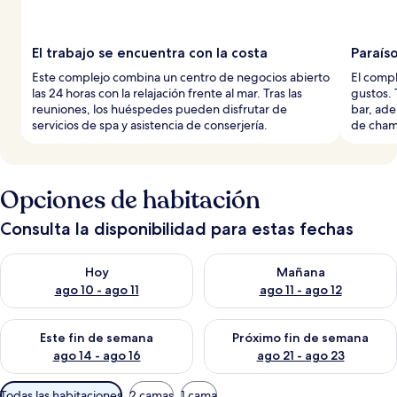
El trabajo se encuentra con la costa
Paraís
Este complejo combina un centro de negocios abierto
El compl
las 24 horas con la relajación frente al mar. Tras las
gustos. 
reuniones, los huéspedes pueden disfrutar de
bar, ade
servicios de spa y asistencia de conserjería.
de cha
Opciones de habitación
Consulta la disponibilidad para estas fechas
Consulta la disponibilidad para hoy ago 10 - ago 11
Consulta la disponibilidad par
Hoy
Mañana
ago 10 - ago 11
ago 11 - ago 12
Consulta la disponibilidad para este fin de semana ago 14 - ag
Consulta la disponibilidad pa
Este fin de semana
Próximo fin de semana
ago 14 - ago 16
ago 21 - ago 23
Filtros
Todas las habitaciones
2 camas
1 cama