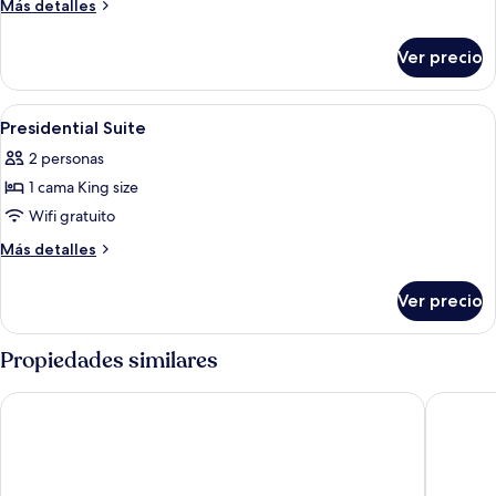
Más
Más detalles
ejecutiva
detalles
sobre
Ver precio
Habitación
doble
ejecutiva
Abrir
Ropa de cama de alta calidad, camas Se
8
Presidential Suite
todas
2 personas
las
1 cama King size
fotos
de
Wifi gratuito
Presidential
Más
Más detalles
Suite
detalles
sobre
Ver precio
Presidential
Suite
Propiedades similares
Uryah Hotel Lombok
Batatu R