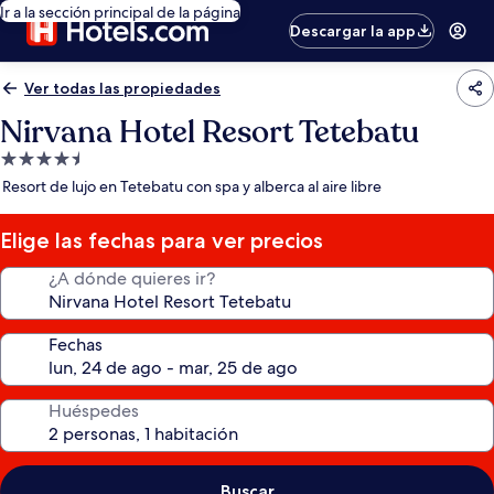
Ir a la sección principal de la página
Descargar la app
Ver todas las propiedades
Nirvana Hotel Resort Tetebatu
Propiedad
de
Resort de lujo en Tetebatu con spa y alberca al aire libre
4.5
estrellas
Elige las fechas para ver precios
¿A dónde quieres ir?
Fechas
Huéspedes
Buscar