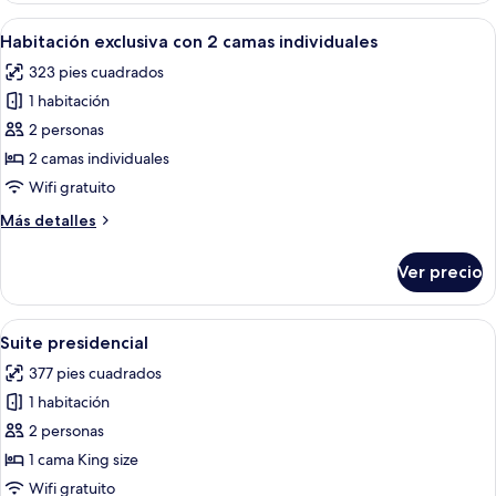
exclusiva
Abrir
Habitación de hotel con dos camas, tele
3
Habitación exclusiva con 2 camas individuales
todas
323 pies cuadrados
las
1 habitación
fotos
de
2 personas
Habitación
2 camas individuales
exclusiva
Wifi gratuito
con
Más
Más detalles
2
detalles
camas
sobre
Ver precio
Habitación
individuales
exclusiva
con
Abrir
Habitación de hotel moderna con una c
4
2
Suite presidencial
todas
camas
377 pies cuadrados
individuales
las
1 habitación
fotos
de
2 personas
Suite
1 cama King size
presidencial
Wifi gratuito