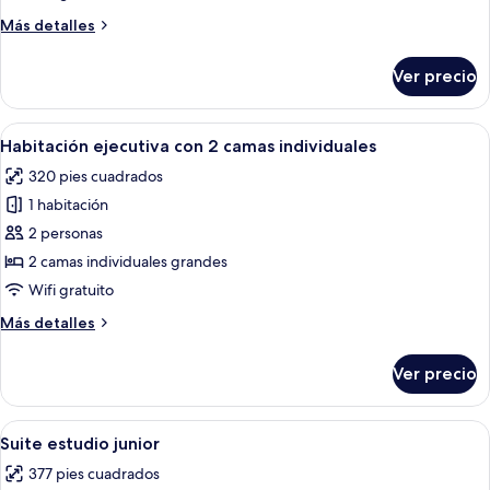
Más
Más detalles
detalles
sobre
Ver precio
Suite
presidencial
Abrir
Habitación de hotel con dos camas, un 
3
Habitación ejecutiva con 2 camas individuales
todas
320 pies cuadrados
las
1 habitación
fotos
de
2 personas
Habitación
2 camas individuales grandes
ejecutiva
Wifi gratuito
con
Más
Más detalles
2
detalles
camas
sobre
Ver precio
Habitación
individuales
ejecutiva
con
Abrir
Habitación de hotel moderna con una c
3
2
Suite estudio junior
todas
camas
377 pies cuadrados
individuales
las