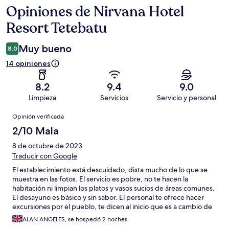
Opiniones de Nirvana Hotel
Opiniones
Resort Tetebatu
Muy bueno
8.0
14 opiniones
8.2
9.4
9.0
Limpieza
Servicios
Servicio y personal
Opiniones
Opinión verificada
2/10 Mala
8 de octubre de 2023
Traducir con Google
El establecimiento está descuidado, dista mucho de lo que se
muestra en las fotos. El servicio es pobre, no te hacen la
habitación ni limpian los platos y vasos sucios de áreas comunes.
El desayuno es básico y sin sabor. El personal te ofrece hacer
excursiones por el pueblo, te dicen al inicio que es a cambio de
una propina y luego intentan estafarte pidiendo una cuota por
ALAN ANGELES, se hospedó 2 noches
hora de servicio. Evitarlo a toda costa.