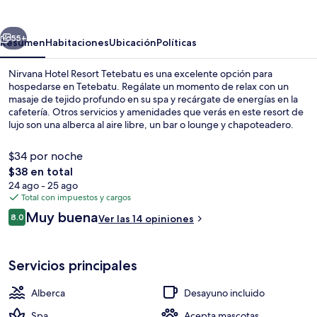
Resort
Tetebatu
erior
Siguiente
55+
Resumen
Habitaciones
Ubicación
Políticas
Nirvana Hotel Resort Tetebatu es una excelente opción para
hospedarse en Tetebatu. Regálate un momento de relax con un
masaje de tejido profundo en su spa y recárgate de energías en la
cafetería. Otros servicios y amenidades que verás en este resort de
lujo son una alberca al aire libre, un bar o lounge y chapoteadero.
$34 por noche
El
$38 en total
precio
24 ago - 25 ago
Vista frontal de la propiedad
total
Total con impuestos y cargos
es
Opiniones
Muy buena
8.0
Ver las 14 opiniones
de
8.0 de 10,
$38
Servicios principales
Alberca
Desayuno incluido
Spa
Acepta mascotas