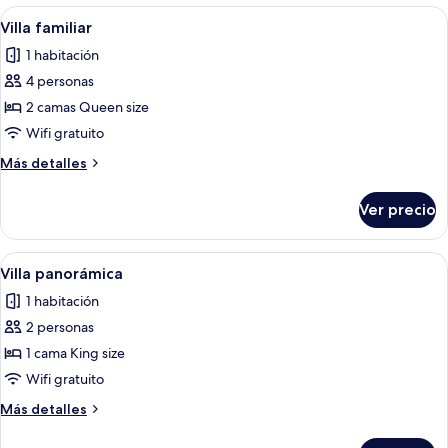
Abrir
Una habitación estilo cabaña de madera
5
Villa familiar
todas
1 habitación
las
4 personas
fotos
de
2 camas Queen size
Villa
Wifi gratuito
familiar
Más
Más detalles
detalles
sobre
Ver precio
Villa
familiar
Abrir
Un dormitorio amplio con una cama gra
7
Villa panorámica
todas
1 habitación
las
2 personas
fotos
de
1 cama King size
Villa
Wifi gratuito
panorámica
Más
Más detalles
detalles
sobre