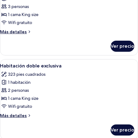
Habitación
3 personas
superior
1 cama King size
con
Wifi gratuito
2
Más
Más detalles
camas
detalles
individuales
sobre
Ver precio
Habitación
superior
con
Abrir
Habitación de hotel con una cama grand
3
2
Habitación doble exclusiva
todas
camas
323 pies cuadrados
individuales
las
1 habitación
fotos
de
2 personas
Habitación
1 cama King size
doble
Wifi gratuito
exclusiva
Más
Más detalles
detalles
sobre
Ver precio
Habitación
doble