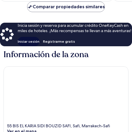
es
de
Comparar propiedades similares
$51
Inicia sesión y reserva para acumular crédito OneKeyCash en
miles de hoteles. ¡Más recompensas te llevan a más aventuras!
Iniciar sesión
Registrarme gratis
Información de la zona
55 BIS EL KARIA SIDI BOUZID SAFI, Safi, Marrakech-Safi
Ver en el mapa