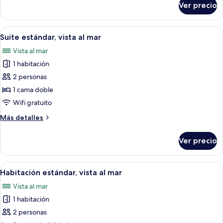
Ver precio
Habitación
estándar
Abrir
Un dormitorio con una cama grande, vis
5
Suite estándar, vista al mar
todas
Vista al mar
las
1 habitación
fotos
de
2 personas
Suite
1 cama doble
estándar,
Wifi gratuito
vista
Más
Más detalles
al
detalles
mar
sobre
Ver precio
Suite
estándar,
vista
Abrir
Un dormitorio con una cama grande, un
4
al
Habitación estándar, vista al mar
todas
mar
Vista al mar
las
1 habitación
fotos
de
2 personas