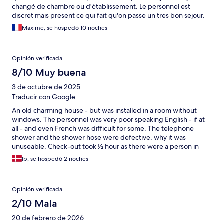
changé de chambre ou d'établissement. Le personnel est
discret mais present ce qui fait qu'on passe un tres bon sejour.
La chambre vue mer est géniale pour profiter des coucher de
Maxime, se hospedó 10 noches
soleil et aller à la piscine sans se soucier de ses affaires. Les petit
déjeuner sont copieux et meritent largement d'être déguster.
Apres 3 semaines, je me sentais comme a la maison et sans
Opinión verificada
soucis. Tres bonne destination, autant pour le cadre que pour
les services. Je reviendrais sans soucis.
8/10 Muy buena
3 de octubre de 2025
Traducir con Google
An old charming house - but was installed in a room without
windows. The personnel was very poor speaking English - if at
all - and even French was difficult for some. The telephone
shower and the shower hose were defective, why it was
unuseable. Check-out took ½ hour as there were a person in
charge who didn't understand French - only after somebody
Ib, se hospedó 2 noches
(the owner?) was called, they did manage to give me an invoice
and that was not possible to make in reception.
Opinión verificada
2/10 Mala
20 de febrero de 2026