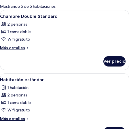
para
Mostrando 5 de 5 habitaciones
las
Abrir
Un dormitorio con cama, almohadas, u
5
Chambre Double Standard
habitaciones
todas
2 personas
las
1 cama doble
fotos
de
Wifi gratuito
Chambre
Más
Más detalles
Double
detalles
sobre
Standard
Ver precio
Chambre
Double
Standard
Abrir
Amplia sala de estar con una cama gran
5
Habitación estándar
todas
1 habitación
las
2 personas
fotos
de
1 cama doble
Habitación
Wifi gratuito
estándar
Más
Más detalles
detalles
sobre