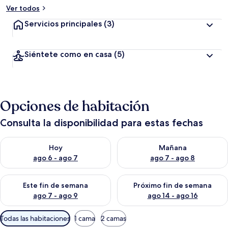
Ver todos
Servicios principales
(3)
Siéntete como en casa
(5)
Opciones de habitación
Consulta la disponibilidad para estas fechas
Consulta la disponibilidad para hoy ago 6 - ago 7
Consulta la disponibilidad pa
Hoy
Mañana
ago 6 - ago 7
ago 7 - ago 8
Consulta la disponibilidad para este fin de semana ago 7 - ag
Consulta la disponibilidad par
Este fin de semana
Próximo fin de semana
ago 7 - ago 9
ago 14 - ago 16
Filtros
Todas las habitaciones
1 cama
2 camas
disponibles