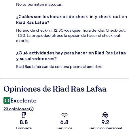
No se permiten mascotas.
¿Cuáles son los horarios de check-in y check-out en
Riad Ras Lafaa?
Horario de check-in: 12:30-cualquier hora del día. Check-out:
11:30. La propiedad ofrece la opción de hacer el check-out
exprés.
¿Qué actividades hay para hacer en Riad Ras Lafaa
y sus alrededores?
Riad Ras Lafaa cuenta con una piscina al aire libre.
Opiniones de Riad Ras Lafaa
Opiniones
Excelente
8.8
23 opiniones
8.8
6.8
9.2
Limpieza
Servicios
Servicio y personal