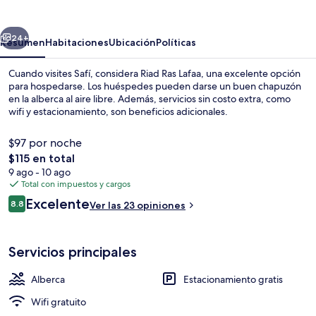
Lafaa
erior
Siguiente
24+
Resumen
Habitaciones
Ubicación
Políticas
Cuando visites Safí, considera Riad Ras Lafaa, una excelente opción
para hospedarse. Los huéspedes pueden darse un buen chapuzón
en la alberca al aire libre. Además, servicios sin costo extra, como
wifi y estacionamiento, son beneficios adicionales.
$97 por noche
El
$115 en total
precio
9 ago - 10 ago
total
Total con impuestos y cargos
Alberca al aire libre
es
Opiniones
Excelente
8.8
Ver las 23 opiniones
de
8.8 de 10,
$115
Servicios principales
Alberca
Estacionamiento gratis
Wifi gratuito