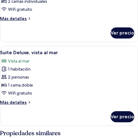
Habitación
2 camas individuales
estándar,
Wifi gratuito
vista
Más
Más detalles
al
detalles
mar
sobre
Ver precio
Habitación
estándar,
vista
Abrir
Habitación de hotel con una cama grand
6
al
Suite Deluxe, vista al mar
todas
mar
Vista al mar
las
1 habitación
fotos
de
2 personas
Suite
1 cama doble
Deluxe,
Wifi gratuito
vista
Más
Más detalles
al
detalles
mar
sobre
Ver precio
Suite
Deluxe,
vista
Propiedades similares
al