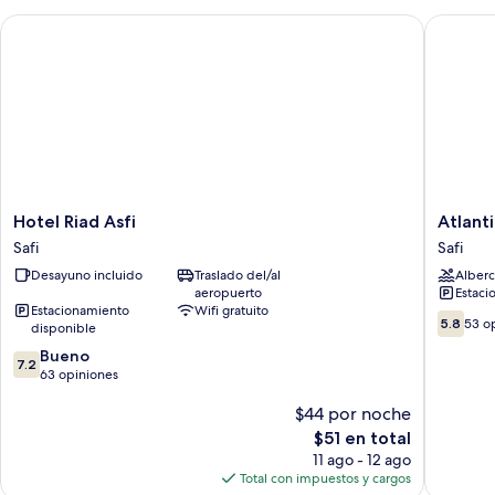
mar
Hotel Riad Asfi
Atlantiq
Hotel
Atlantiq
Hotel Riad Asfi
Atlant
Riad
Panora
Safi
Safi
Asfi
Safi
Desayuno incluido
Traslado del/al
Alberc
Safi
aeropuerto
Estaci
Estacionamiento
Wifi gratuito
5.8
5.8
53 o
disponible
de
7.2
Bueno
10,
7.2
de
63 opiniones
53
10,
opinion
$44 por noche
Bueno,
63
El
$51 en total
opiniones
precio
11 ago - 12 ago
actual
Total con impuestos y cargos